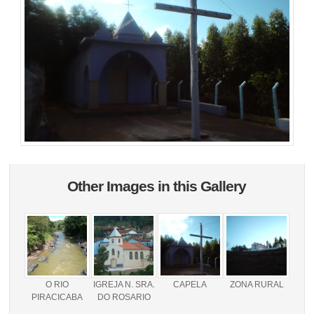
Other Images in this Gallery
O RIO
IGREJA N. SRA.
CAPELA
ZONA RURAL
PIRACICABA
DO ROSARIO