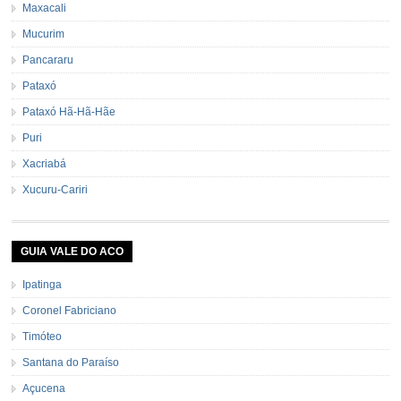
Maxacali
Mucurim
Pancararu
Pataxó
Pataxó Hã-Hã-Hãe
Puri
Xacriabá
Xucuru-Cariri
GUIA VALE DO ACO
Ipatinga
Coronel Fabriciano
Timóteo
Santana do Paraíso
Açucena