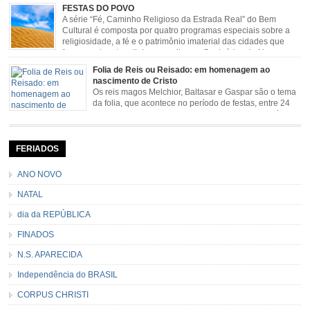
sendo milagroso e grande protetor de suas causas. o ponto alto da festa de
FESTAS DO POVO
São Benedito é a Marujada. […]
A série “Fé, Caminho Religioso da Estrada Real” do Bem
Cultural é composta por quatro programas especiais sobre a
religiosidade, a fé e o patrimônio imaterial das cidades que
fazem parte rota religiosa que liga os Santuários de Nossa
Senhora da Piedade (MG) e Nossa Senhora da Conceição Aparecida (SP)
Folia de Reis ou Reisado: em homenagem ao
pela Estrada Real. Quarto episódio […]
nascimento de Cristo
Os reis magos Melchior, Baltasar e Gaspar são o tema
da folia, que acontece no período de festas, entre 24
de dezembro e 06 de janeiro. Durante a festa, o líder e
seu contramestre lideram a música e o canto do grupo, passando pela
cidade e visitando a casa das pessoas, onde são entoadas profecias […]
FERIADOS
ANO NOVO
NATAL
dia da REPÚBLICA
FINADOS
N.S. APARECIDA
Independência do BRASIL
CORPUS CHRISTI