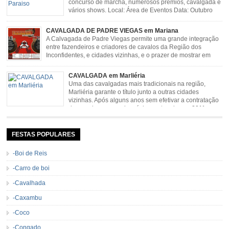
concurso de marcha, numerosos prêmios, cavalgada e
vários shows. Local: Área de Eventos Data: Outubro
CAVALGADA DE PADRE VIEGAS em Mariana
A Calvagada de Padre Viegas permite uma grande integração
entre fazendeiros e criadores de cavalos da Região dos
Inconfidentes, e cidades vizinhas, e o prazer de mostrar em
uma arena animais de primeira linha. Cavalgada simboliza e
resgata cultura e saúde além de contar com apresentações musicais. Local:
CAVALGADA em Marliéria
Distrito de Padre Viegas, Antigo Campo de […]
Uma das cavalgadas mais tradicionais na região,
Marliéria garante o título junto a outras cidades
vizinhas. Após alguns anos sem efetivar a contratação
de grandes nomes da música sertaneja, em 2011 a
Cavalgada de Marliéria voltou, e não deixou dúvidas de que sua tradição
permanecerá. Caracterizada pelo frio agradável e pela presença de milhares
de […]
FESTAS POPULARES
-Boi de Reis
-Carro de boi
-Cavalhada
-Caxambu
-Coco
-Congado