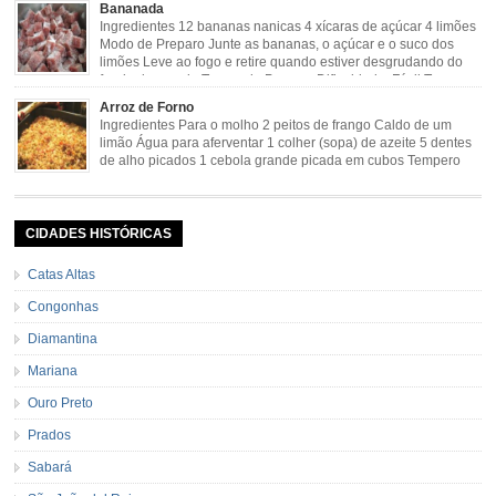
cebola picadinha 100gr de mandioca crua ralada e espremida 1 colher café
Bananada
de manteiga 35ml de leite Palha de milho verde 1 […]
Ingredientes 12 bananas nanicas 4 xícaras de açúcar 4 limões
Modo de Preparo Junte as bananas, o açúcar e o suco dos
limões Leve ao fogo e retire quando estiver desgrudando do
fundo da panela Tempo de Preparo Dificuldade: Fácil Tempo
de Preparo: 40 minutos http://eusoumineirouaiso.com.br/culinaria-
Arroz de Forno
mineira/bananada#tempo-de-preparo
Ingredientes Para o molho 2 peitos de frango Caldo de um
limão Água para aferventar 1 colher (sopa) de azeite 5 dentes
de alho picados 1 cebola grande picada em cubos Tempero
caseiro verde 1 colher (sobremesa) de urucum 4 tomates sem
pele e sem sementes 1 pitada de noz moscada Salsa e cebolinha Pimenta
[…]
CIDADES HISTÓRICAS
Catas Altas
Congonhas
Diamantina
Mariana
Ouro Preto
Prados
Sabará