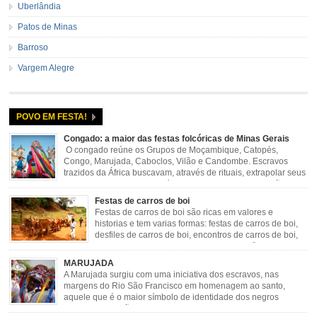
Uberlândia
Patos de Minas
Barroso
Vargem Alegre
POVO EM FESTA!
Congado: a maior das festas folcóricas de Minas Gerais
O congado reúne os Grupos de Moçambique, Catopés,
Congo, Marujada, Caboclos, Vilão e Candombe. Escravos
trazidos da África buscavam, através de rituais, extrapolar seus
sentimentos e culto a sua fé. O Congado nasceu da fusão
destes ritos com a religião católica, imposta aos negros pela Igreja, surgindo
Festas de carros de boi
novas histórias que envolviam, sobretudo, Nossa Senhora do […]
Festas de carros de boi são ricas em valores e
historias e tem varias formas: festas de carros de boi,
desfiles de carros de boi, encontros de carros de boi,
rodeios, carreatas de carros de boi, mutirão de carros
de boi, carreteada, carreiros, candeeiros, boiadas, carapinas, artesãos,
MARUJADA
exposição agropecuária, ou seja é um ponto forte […]
A Marujada surgiu com uma iniciativa dos escravos, nas
margens do Rio São Francisco em homenagem ao santo,
aquele que é o maior símbolo de identidade dos negros
escravizados, São Benedito. Este Santo foi assumido como