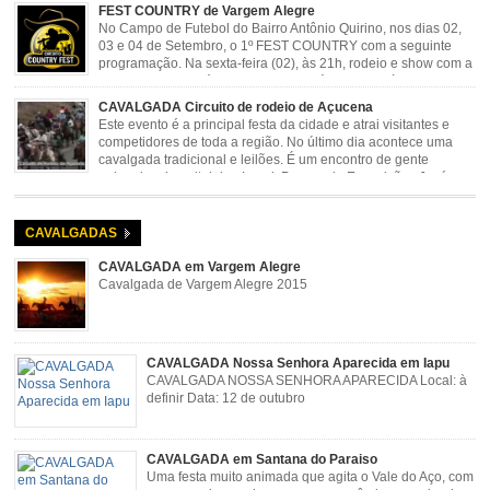
FEST COUNTRY de Vargem Alegre
No Campo de Futebol do Bairro Antônio Quirino, nos dias 02,
03 e 04 de Setembro, o 1º FEST COUNTRY com a seguinte
programação. Na sexta-feira (02), às 21h, rodeio e show com a
dupla sertaneja Cássio e Reynado; sábado (03), às 21h,
rodeio e shows com o Trio Pé de Cedro e o Trio […]
CAVALGADA Circuito de rodeio de Açucena
Este evento é a principal festa da cidade e atrai visitantes e
competidores de toda a região. No último dia acontece uma
cavalgada tradicional e leilões. É um encontro de gente
animada e hospitaleira. Local: Parque de Exposições José
Rosa Guimarães, Açucena Data: Setembro
CAVALGADAS
CAVALGADA em Vargem Alegre
Cavalgada de Vargem Alegre 2015
CAVALGADA Nossa Senhora Aparecida em Iapu
CAVALGADA NOSSA SENHORA APARECIDA Local: à
definir Data: 12 de outubro
CAVALGADA em Santana do Paraiso
Uma festa muito animada que agita o Vale do Aço, com