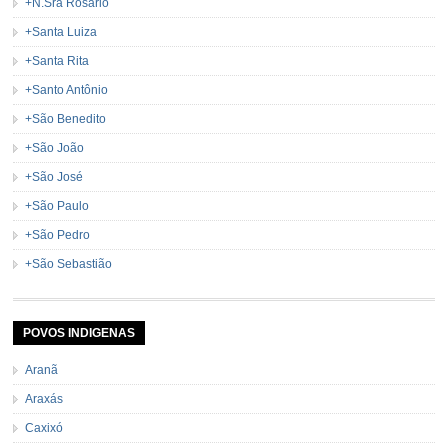
+N.Sra Rosário
+Santa Luiza
+Santa Rita
+Santo Antônio
+São Benedito
+São João
+São José
+São Paulo
+São Pedro
+São Sebastião
POVOS INDIGENAS
Aranã
Araxás
Caxixó