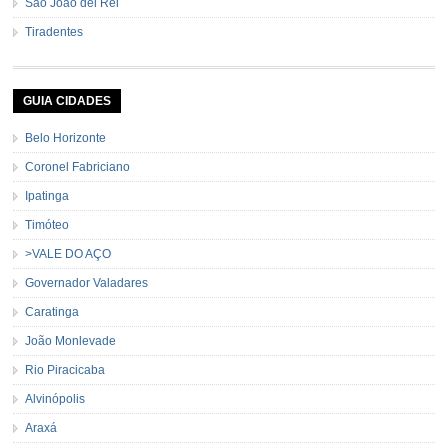
São João del Rei
Tiradentes
GUIA CIDADES
Belo Horizonte
Coronel Fabriciano
Ipatinga
Timóteo
>VALE DO AÇO
Governador Valadares
Caratinga
João Monlevade
Rio Piracicaba
Alvinópolis
Araxá