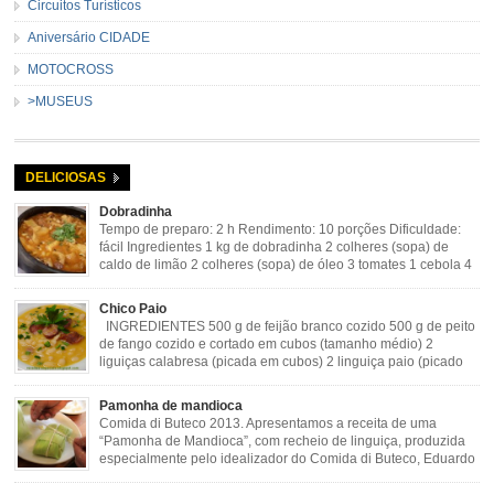
Circuitos Turísticos
Aniversário CIDADE
MOTOCROSS
>MUSEUS
DELICIOSAS
Dobradinha
Tempo de preparo: 2 h Rendimento: 10 porções Dificuldade:
fácil Ingredientes 1 kg de dobradinha 2 colheres (sopa) de
caldo de limão 2 colheres (sopa) de óleo 3 tomates 1 cebola 4
dentes de alho Cheiro verde Cominho Colorau Pimenta a
gosto Modo de Preparo: Lavar muito bem a dobradinha com limão. Deixar de
Chico Paio
molho […]
INGREDIENTES 500 g de feijão branco cozido 500 g de peito
de fango cozido e cortado em cubos (tamanho médio) 2
liguiças calabresa (picada em cubos) 2 linguiça paio (picado
em cubos) 300 g de bacon (picado em cubos) 1 lata de milho
verde 2 dentes de alho amassado 3 colheres de óleo 2 […]
Pamonha de mandioca
Comida di Buteco 2013. Apresentamos a receita de uma
“Pamonha de Mandioca”, com recheio de linguiça, produzida
especialmente pelo idealizador do Comida di Buteco, Eduardo
Maya. Ingredientes (para 02 pamonhas): Massa: 15gr de