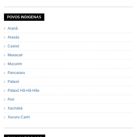
POVOS INDIGENAS
Aranã
Araxás
Caxixó
Maxacali
Mucurim
Pancararu
Pataxó
Pataxó Hã-Hã-Hãe
Puri
Xacriabá
Xucuru-Cariri