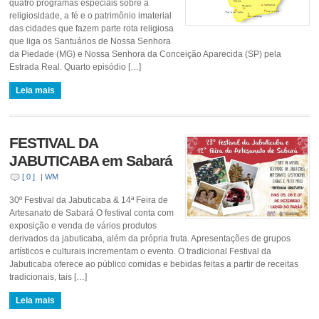
quatro programas especiais sobre a
religiosidade, a fé e o patrimônio imaterial
das cidades que fazem parte rota religiosa
que liga os Santuários de Nossa Senhora
da Piedade (MG) e Nossa Senhora da Conceição Aparecida (SP) pela
Estrada Real. Quarto episódio […]
Leia mais
FESTIVAL DA
JABUTICABA em Sabará
[ 0 ]
|
WM
30º Festival da Jabuticaba & 14ª Feira de
Artesanato de Sabará O festival conta com
exposição e venda de vários produtos
derivados da jabuticaba, além da própria fruta. Apresentações de grupos
artísticos e culturais incrementam o evento. O tradicional Festival da
Jabuticaba oferece ao público comidas e bebidas feitas a partir de receitas
tradicionais, tais […]
Leia mais