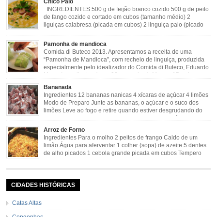
Chico Paio
molho […]
INGREDIENTES 500 g de feijão branco cozido 500 g de peito
de fango cozido e cortado em cubos (tamanho médio) 2
liguiças calabresa (picada em cubos) 2 linguiça paio (picado
em cubos) 300 g de bacon (picado em cubos) 1 lata de milho
verde 2 dentes de alho amassado 3 colheres de óleo 2 […]
Pamonha de mandioca
Comida di Buteco 2013. Apresentamos a receita de uma
“Pamonha de Mandioca”, com recheio de linguiça, produzida
especialmente pelo idealizador do Comida di Buteco, Eduardo
Maya. Ingredientes (para 02 pamonhas): Massa: 15gr de
cebola picadinha 100gr de mandioca crua ralada e espremida 1 colher café
Bananada
de manteiga 35ml de leite Palha de milho verde 1 […]
Ingredientes 12 bananas nanicas 4 xícaras de açúcar 4 limões
Modo de Preparo Junte as bananas, o açúcar e o suco dos
limões Leve ao fogo e retire quando estiver desgrudando do
fundo da panela Tempo de Preparo Dificuldade: Fácil Tempo
de Preparo: 40 minutos http://eusoumineirouaiso.com.br/culinaria-
Arroz de Forno
mineira/bananada#tempo-de-preparo
Ingredientes Para o molho 2 peitos de frango Caldo de um
limão Água para aferventar 1 colher (sopa) de azeite 5 dentes
de alho picados 1 cebola grande picada em cubos Tempero
caseiro verde 1 colher (sobremesa) de urucum 4 tomates sem
pele e sem sementes 1 pitada de noz moscada Salsa e cebolinha Pimenta
[…]
CIDADES HISTÓRICAS
Catas Altas
Congonhas