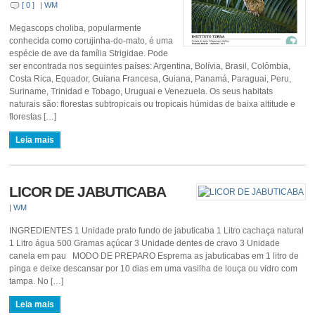
[ 0 ]
|
WM
Megascops choliba, popularmente
conhecida como corujinha-do-mato, é uma
espécie de ave da família Strigidae. Pode
ser encontrada nos seguintes países: Argentina, Bolívia, Brasil, Colômbia,
Costa Rica, Equador, Guiana Francesa, Guiana, Panamá, Paraguai, Peru,
Suriname, Trinidad e Tobago, Uruguai e Venezuela. Os seus habitats
naturais são: florestas subtropicais ou tropicais húmidas de baixa altitude e
florestas […]
Leia mais
LICOR DE JABUTICABA
|
WM
INGREDIENTES 1 Unidade prato fundo de jabuticaba 1 Litro cachaça natural
1 Litro água 500 Gramas açúcar 3 Unidade dentes de cravo 3 Unidade
canela em pau MODO DE PREPARO Esprema as jabuticabas em 1 litro de
pinga e deixe descansar por 10 dias em uma vasilha de louça ou vidro com
tampa. No […]
Leia mais