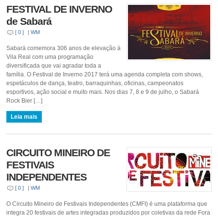
FESTIVAL DE INVERNO
de Sabará
[ 0 ]
|
WM
Sabará comemora 306 anos de elevação à
Vila Real com uma programação
diversificada que vai agradar toda a
família. O Festival de Inverno 2017 terá uma agenda completa com shows,
espetáculos de dança, teatro, barraquinhas, oficinas, campeonatos
esportivos, ação social e muito mais. Nos dias 7, 8 e 9 de julho, o Sabará
Rock Bier […]
Leia mais
CIRCUITO MINEIRO DE
FESTIVAIS
INDEPENDENTES
[ 0 ]
|
WM
O Circuito Mineiro de Festivais Independentes (CMFI) é uma plataforma que
integra 20 festivais de artes integradas produzidos por coletivas da rede Fora