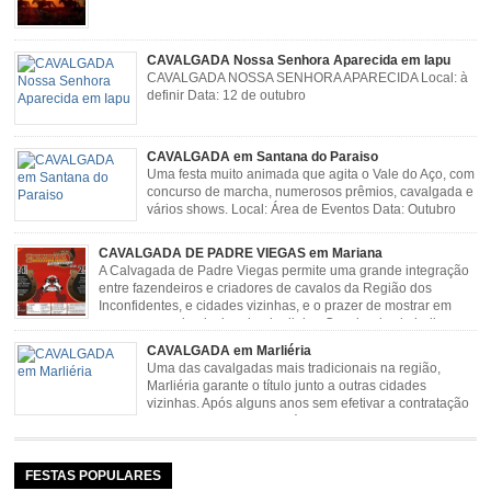
CAVALGADA Nossa Senhora Aparecida em Iapu
CAVALGADA NOSSA SENHORA APARECIDA Local: à
definir Data: 12 de outubro
CAVALGADA em Santana do Paraiso
Uma festa muito animada que agita o Vale do Aço, com
concurso de marcha, numerosos prêmios, cavalgada e
vários shows. Local: Área de Eventos Data: Outubro
CAVALGADA DE PADRE VIEGAS em Mariana
A Calvagada de Padre Viegas permite uma grande integração
entre fazendeiros e criadores de cavalos da Região dos
Inconfidentes, e cidades vizinhas, e o prazer de mostrar em
uma arena animais de primeira linha. Cavalgada simboliza e
resgata cultura e saúde além de contar com apresentações musicais. Local:
CAVALGADA em Marliéria
Distrito de Padre Viegas, Antigo Campo de […]
Uma das cavalgadas mais tradicionais na região,
Marliéria garante o título junto a outras cidades
vizinhas. Após alguns anos sem efetivar a contratação
de grandes nomes da música sertaneja, em 2011 a
Cavalgada de Marliéria voltou, e não deixou dúvidas de que sua tradição
permanecerá. Caracterizada pelo frio agradável e pela presença de milhares
de […]
FESTAS POPULARES