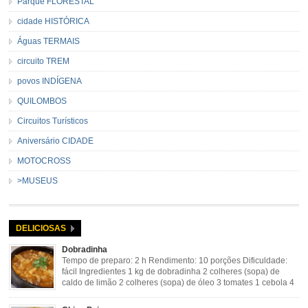
Parque FLORESTAL
cidade HISTÓRICA
Águas TERMAIS
circuito TREM
povos INDÍGENA
QUILOMBOS
Circuitos Turísticos
Aniversário CIDADE
MOTOCROSS
>MUSEUS
DELICIOSAS
Dobradinha
Tempo de preparo: 2 h Rendimento: 10 porções Dificuldade:
fácil Ingredientes 1 kg de dobradinha 2 colheres (sopa) de
caldo de limão 2 colheres (sopa) de óleo 3 tomates 1 cebola 4
dentes de alho Cheiro verde Cominho Colorau Pimenta a
gosto Modo de Preparo: Lavar muito bem a dobradinha com limão. Deixar de