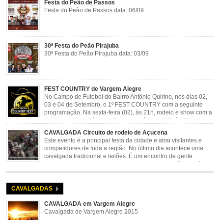
Festa do Peão de Passos
Festa do Peão de Passos data: 06/09
30ª Festa do Peão Pirajuba
30ª Festa do Peão Pirajuba data: 03/09
FEST COUNTRY de Vargem Alegre
No Campo de Futebol do Bairro Antônio Quirino, nos dias 02,
03 e 04 de Setembro, o 1º FEST COUNTRY com a seguinte
programação. Na sexta-feira (02), às 21h, rodeio e show com a
dupla sertaneja Cássio e Reynado; sábado (03), às 21h,
rodeio e shows com o Trio Pé de Cedro e o Trio […]
CAVALGADA Circuito de rodeio de Açucena
Este evento é a principal festa da cidade e atrai visitantes e
competidores de toda a região. No último dia acontece uma
cavalgada tradicional e leilões. É um encontro de gente
animada e hospitaleira. Local: Parque de Exposições José
Rosa Guimarães, Açucena Data: Setembro
CAVALGADAS
CAVALGADA em Vargem Alegre
Cavalgada de Vargem Alegre 2015