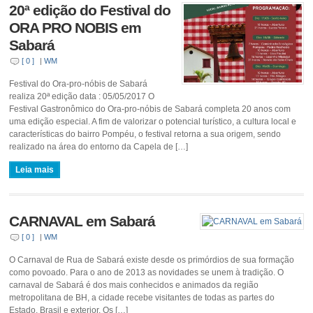
20ª edição do Festival do
ORA PRO NOBIS em
Sabará
[ 0 ]
|
WM
Festival do Ora-pro-nóbis de Sabará
realiza 20ª edição data : 05/05/2017 O
Festival Gastronômico do Ora-pro-nóbis de Sabará completa 20 anos com
uma edição especial. A fim de valorizar o potencial turístico, a cultura local e
características do bairro Pompéu, o festival retorna a sua origem, sendo
realizado na área do entorno da Capela de […]
Leia mais
CARNAVAL em Sabará
[ 0 ]
|
WM
O Carnaval de Rua de Sabará existe desde os primórdios de sua formação
como povoado. Para o ano de 2013 as novidades se unem à tradição. O
carnaval de Sabará é dos mais conhecidos e animados da região
metropolitana de BH, a cidade recebe visitantes de todas as partes do
Estado, Brasil e exterior. Os […]