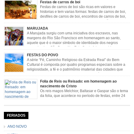
Festas de carros de boi
novas histórias que envolviam, sobretudo, Nossa Senhora do […]
Festas de carros de boi são ricas em valores e
historias e tem varias formas: festas de carros de boi,
desfiles de carros de boi, encontros de carros de boi,
rodeios, carreatas de carros de boi, mutirão de carros
de boi, carreteada, carreiros, candeeiros, boiadas, carapinas, artesãos,
MARUJADA
exposição agropecuária, ou seja é um ponto forte […]
A Marujada surgiu com uma iniciativa dos escravos, nas
margens do Rio São Francisco em homenagem ao santo,
aquele que é o maior símbolo de identidade dos negros
escravizados, São Benedito. Este Santo foi assumido como
sendo milagroso e grande protetor de suas causas. o ponto alto da festa de
FESTAS DO POVO
São Benedito é a Marujada. […]
A série “Fé, Caminho Religioso da Estrada Real” do Bem
Cultural é composta por quatro programas especiais sobre a
religiosidade, a fé e o patrimônio imaterial das cidades que
fazem parte rota religiosa que liga os Santuários de Nossa
Senhora da Piedade (MG) e Nossa Senhora da Conceição Aparecida (SP)
Folia de Reis ou Reisado: em homenagem ao
pela Estrada Real. Quarto episódio […]
nascimento de Cristo
Os reis magos Melchior, Baltasar e Gaspar são o tema
da folia, que acontece no período de festas, entre 24
de dezembro e 06 de janeiro. Durante a festa, o líder e
seu contramestre lideram a música e o canto do grupo, passando pela
cidade e visitando a casa das pessoas, onde são entoadas profecias […]
FERIADOS
ANO NOVO