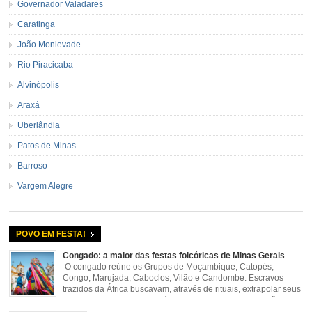
Governador Valadares
Caratinga
João Monlevade
Rio Piracicaba
Alvinópolis
Araxá
Uberlândia
Patos de Minas
Barroso
Vargem Alegre
POVO EM FESTA!
Congado: a maior das festas folcóricas de Minas Gerais
O congado reúne os Grupos de Moçambique, Catopés,
Congo, Marujada, Caboclos, Vilão e Candombe. Escravos
trazidos da África buscavam, através de rituais, extrapolar seus
sentimentos e culto a sua fé. O Congado nasceu da fusão
destes ritos com a religião católica, imposta aos negros pela Igreja, surgindo