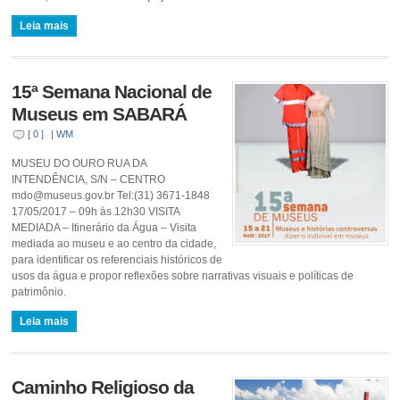
Leia mais
15ª Semana Nacional de
Museus em SABARÁ
[ 0 ]
|
WM
MUSEU DO OURO RUA DA
INTENDÊNCIA, S/N – CENTRO
mdo@museus.gov.br Tel:(31) 3671-1848
17/05/2017 – 09h às 12h30 VISITA
MEDIADA – Itinerário da Água – Visita
mediada ao museu e ao centro da cidade,
para identificar os referenciais históricos de
usos da água e propor reflexões sobre narrativas visuais e políticas de
patrimônio.
Leia mais
Caminho Religioso da