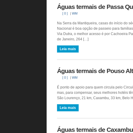
Águas termais de Passa Qu
[ 0 ]
|
WM
Na Serra da Mantiqueira, casas do início do sé
Nacional é boa opção de passeio para famílias,
Via Dutra, o melhor acesso é por Cachoeira Pau
de Janeiro, 264 […]
Leia mais
Águas termais de Pouso Al
[ 0 ]
|
WM
É ponto de apoio para quem circula pelo Circui
mas, para compensar, seus melhores hotéis têm 
São Lourenço, 21 km, Caxambu, 33 km, Belo H
Leia mais
Águas termais de Caxambu