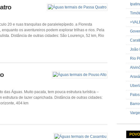
Ipati
atro
Timót
>VAL
culo 20 e ruas tranquilas de paralelepípedo. a Floresta
 enquanto os aventureiros podem explorar trilhas e rios. Pela
Gover
lista. Distância de outras cidades: São Lourenço, 52 km, Rio
Carat
João
Rio P
Alvin
to
Araxá
Uberl
to das Águas. Muito pacata, tem pouca estrutura turística –
Patos
estrutura de lazer caprichada. Distância de outras cidades:
orizonte, 404 km
Barro
Varge
POVO