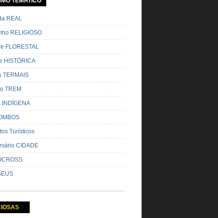
SMO TEMATICO
ada REAL
nho RELIGIOSO
ue FLORESTAL
de HISTÓRICA
s TERMAIS
ito TREM
s INDÍGENA
OMBOS
tos Turísticos
rsário CIDADE
OCROSS
SEUS
CIOSAS