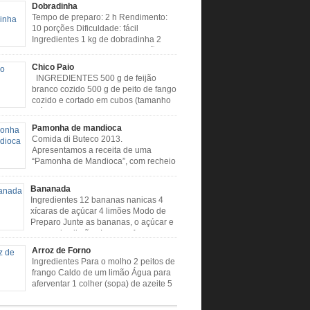
Dobradinha
Tempo de preparo: 2 h Rendimento:
10 porções Dificuldade: fácil
Ingredientes 1 kg de dobradinha 2
colheres (sopa) de caldo de limão 2
s (sopa) de óleo 3 tomates 1 cebola 4 dentes
Chico Paio
 Cheiro verde Cominho Colorau Pimenta a
INGREDIENTES 500 g de feijão
odo de Preparo: Lavar muito bem a
branco cozido 500 g de peito de fango
nha com limão. Deixar de molho […]
cozido e cortado em cubos (tamanho
médio) 2 liguiças calabresa (picada
s) 2 linguiça paio (picado em cubos) 300 g de
Pamonha de mandioca
picado em cubos) 1 lata de milho verde 2
Comida di Buteco 2013.
de alho amassado 3 colheres de óleo 2 […]
Apresentamos a receita de uma
“Pamonha de Mandioca”, com recheio
de linguiça, produzida especialmente
ealizador do Comida di Buteco, Eduardo Maya.
Bananada
entes (para 02 pamonhas): Massa: 15gr de
Ingredientes 12 bananas nanicas 4
picadinha 100gr de mandioca crua ralada e
xícaras de açúcar 4 limões Modo de
da 1 colher café de manteiga 35ml de leite
Preparo Junte as bananas, o açúcar e
e milho verde 1 […]
o suco dos limões Leve ao fogo e
quando estiver desgrudando do fundo da panela
Arroz de Forno
e Preparo Dificuldade: Fácil Tempo de
Ingredientes Para o molho 2 peitos de
: 40 minutos
frango Caldo de um limão Água para
usoumineirouaiso.com.br/culinaria-
aferventar 1 colher (sopa) de azeite 5
/bananada#tempo-de-preparo
dentes de alho picados 1 cebola
picada em cubos Tempero caseiro verde 1