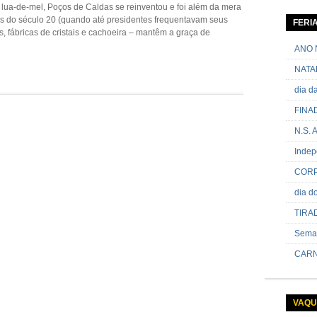
lua-de-mel, Poços de Caldas se reinventou e foi além da mera
06 de ja
s do século 20 (quando até presidentes frequentavam seus
contram
FERI
passand
is, fábricas de cristais e cachoeira – mantêm a graça de
onde sã
ANO 
NATA
dia 
FINA
N.S.
Indep
CORP
dia 
TIRA
Sema
CARN
VAQU