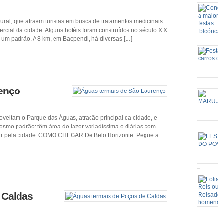
ral, que atraem turistas em busca de tratamentos medicinais.
omercial da cidade. Alguns hotéis foram construídos no século XIX
e um padrão. A 8 km, em Baependi, há diversas […]
Candomb
através 
a sua f
a religi
surgind
Nossa S
carros d
renço
mutirão 
candeei
agropecu
oveitam o Parque das Águas, atração principal da cidade, e
smo padrão: têm área de lazer variadíssima e diárias com
de iden
lar pela cidade. COMO CHEGAR De Belo Horizonte: Pegue a
Este Sa
grande p
de São 
o patri
rota rel
Senhora
 Caldas
Conceiç
episódi
acontec