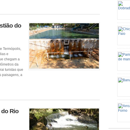
stião do
colhere
de alho
gosto M
dobradi
de Termópolis,
em cubo
lias e
bacon (
 que chegam a
dentes 
ilômetros da
ai turistas que
s paisagens, a
pelo id
Ingredi
cebola 
espremi
Palha d
retire 
Tempo d
 do Rio
Preparo
http://e
mineira
grande 