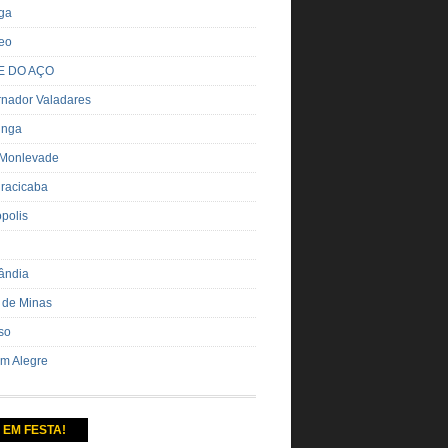
nga
eo
E DO AÇO
nador Valadares
inga
 Monlevade
iracicaba
ópolis
ândia
 de Minas
so
m Alegre
 EM FESTA!