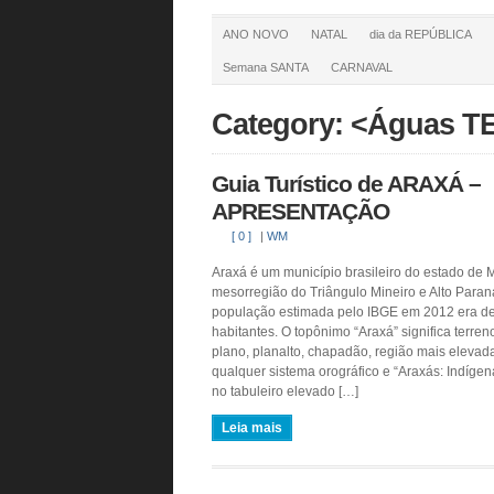
ANO NOVO
NATAL
dia da REPÚBLICA
Semana SANTA
CARNAVAL
Category: <Águas 
Guia Turístico de ARAXÁ –
APRESENTAÇÃO
[ 0 ]
|
WM
Araxá é um município brasileiro do estado de 
mesorregião do Triângulo Mineiro e Alto Paran
população estimada pelo IBGE em 2012 era d
habitantes. O topônimo “Araxá” significa terre
plano, planalto, chapadão, região mais elevad
qualquer sistema orográfico e “Araxás: Indíge
no tabuleiro elevado […]
Leia mais