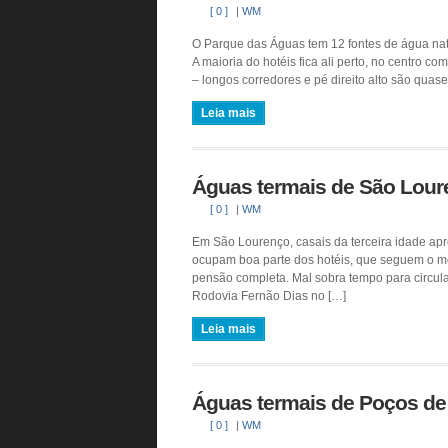
[ 0 ]
|
WM
O Parque das Águas tem 12 fontes de água natu
A maioria do hotéis fica ali perto, no centro c
– longos corredores e pé direito alto são quas
Leia mais
Águas termais de São Lou
[ 0 ]
|
WM
Em São Lourenço, casais da terceira idade apr
ocupam boa parte dos hotéis, que seguem o me
pensão completa. Mal sobra tempo para circu
Rodovia Fernão Dias no […]
Leia mais
Águas termais de Poços de
[ 0 ]
|
WM