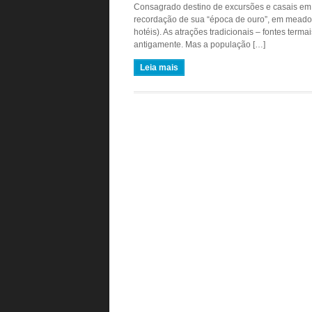
Consagrado destino de excursões e casais em 
recordação de sua “época de ouro”, em meado
hotéis). As atrações tradicionais – fontes terma
antigamente. Mas a população […]
Leia mais