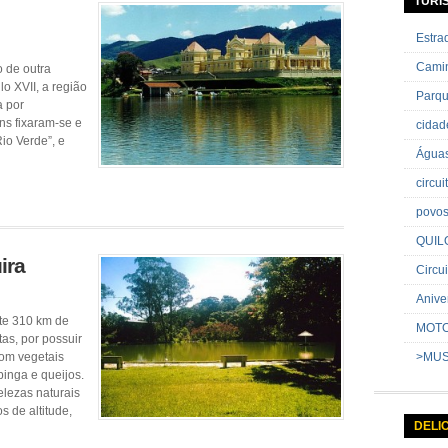
TURI
Estr
Cami
 de outra
o XVII, a região
Parq
a por
ns fixaram-se e
cida
io Verde”, e
Água
circu
povo
QUIL
ira
Circui
Anive
te 310 km de
MOT
tas, por possuir
com vegetais
>MU
pinga e queijos.
elezas naturais
s de altitude,
DELI