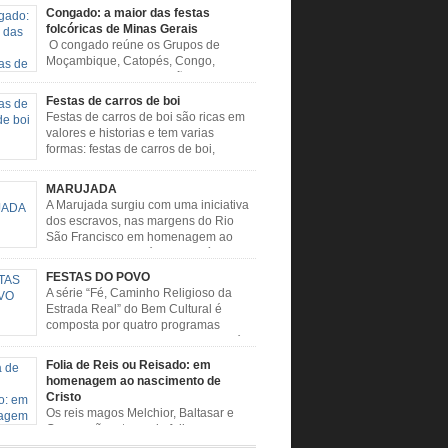
Congado: a maior das festas
folcóricas de Minas Gerais
O congado reúne os Grupos de
Moçambique, Catopés, Congo,
Marujada, Caboclos, Vilão e
e. Escravos trazidos da África buscavam,
Festas de carros de boi
de rituais, extrapolar seus sentimentos e culto
Festas de carros de boi são ricas em
é. O Congado nasceu da fusão destes ritos com
valores e historias e tem varias
ão católica, imposta aos negros pela Igreja,
formas: festas de carros de boi,
o novas histórias que envolviam, sobretudo,
desfiles de carros de boi, encontros de
enhora do […]
e boi, rodeios, carreatas de carros de boi,
MARUJADA
de carros de boi, carreteada, carreiros,
A Marujada surgiu com uma iniciativa
ros, boiadas, carapinas, artesãos, exposição
dos escravos, nas margens do Rio
ária, ou seja é um ponto forte […]
São Francisco em homenagem ao
santo, aquele que é o maior símbolo
tidade dos negros escravizados, São Benedito.
FESTAS DO POVO
nto foi assumido como sendo milagroso e
A série “Fé, Caminho Religioso da
rotetor de suas causas. o ponto alto da festa
Estrada Real” do Bem Cultural é
Benedito é a Marujada. […]
composta por quatro programas
especiais sobre a religiosidade, a fé e
mônio imaterial das cidades que fazem parte
Folia de Reis ou Reisado: em
igiosa que liga os Santuários de Nossa
homenagem ao nascimento de
 da Piedade (MG) e Nossa Senhora da
Cristo
ão Aparecida (SP) pela Estrada Real. Quarto
Os reis magos Melchior, Baltasar e
o […]
Gaspar são o tema da folia, que
e no período de festas, entre 24 de dezembro e