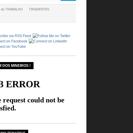
a do TRABALHO
TIRADENTES
M DOS MINEIROS !