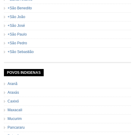
+São Benedito
+São João
+São José
+São Paulo
+São Pedro
+São Sebastião
POVOS INDIGENAS
Aranã
Araxás
Caxixó
Maxacali
Mucurim
Pancararu