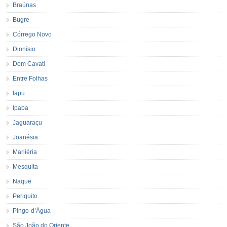
Braúnas
Bugre
Córrego Novo
Dionísio
Dom Cavati
Entre Folhas
Iapu
Ipaba
Jaguaraçu
Joanésia
Marliéria
Mesquita
Naque
Periquito
Pingo-d’Água
São João do Oriente