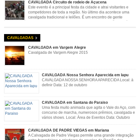
CAVALGADA Circuito de rodeio de Açucena
Este evento é a principal festa da cidade e atrai visitantes e
competidores de toda a região. No último dia acontece uma
cavalgada tradicional e leilões. É um encontro de gente
animada e hospitaleira. Local: Parque de Exposições José
Rosa Guimarães, Açucena Data: Setembro
CAVALGADAS
CAVALGADA em Vargem Alegre
Cavalgada de Vargem Alegre 2015
CAVALGADA Nossa Senhora Aparecida em Iapu
CAVALGADA NOSSA SENHORA APARECIDA Local: à
definir Data: 12 de outubro
CAVALGADA em Santana do Paraiso
Uma festa muito animada que agita o Vale do Aço, com
concurso de marcha, numerosos prêmios, cavalgada e
vários shows. Local: Área de Eventos Data: Outubro
CAVALGADA DE PADRE VIEGAS em Mariana
A Calvagada de Padre Viegas permite uma grande integração