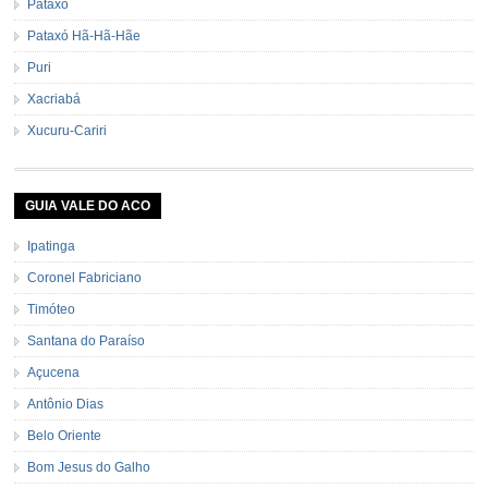
Pataxó
Pataxó Hã-Hã-Hãe
Puri
Xacriabá
Xucuru-Cariri
GUIA VALE DO ACO
Ipatinga
Coronel Fabriciano
Timóteo
Santana do Paraíso
Açucena
Antônio Dias
Belo Oriente
Bom Jesus do Galho