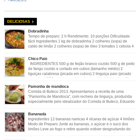
>MUSEUS
DELICIOSAS
Dobradinha
Tempo de preparo: 2 h Rendimento: 10 porções Dificuldade:
fácil Ingredientes 1 kg de dobradinha 2 colheres (sopa) de
caldo de limão 2 colheres (sopa) de óleo 3 tomates 1 cebola 4
dentes de alho Cheiro verde Cominho Colorau Pimenta a
gosto Modo de Preparo: Lavar muito bem a dobradinha com limão. Deixar de
Chico Paio
molho […]
INGREDIENTES 500 g de feijão branco cozido 500 g de peito
de fango cozido e cortado em cubos (tamanho médio) 2
liguiças calabresa (picada em cubos) 2 linguiça paio (picado
em cubos) 300 g de bacon (picado em cubos) 1 lata de milho
verde 2 dentes de alho amassado 3 colheres de óleo 2 […]
Pamonha de mandioca
Comida di Buteco 2013. Apresentamos a receita de uma
“Pamonha de Mandioca”, com recheio de linguiça, produzida
especialmente pelo idealizador do Comida di Buteco, Eduardo
Maya. Ingredientes (para 02 pamonhas): Massa: 15gr de
cebola picadinha 100gr de mandioca crua ralada e espremida 1 colher café
Bananada
de manteiga 35ml de leite Palha de milho verde 1 […]
Ingredientes 12 bananas nanicas 4 xícaras de açúcar 4 limões
Modo de Preparo Junte as bananas, o açúcar e o suco dos
limões Leve ao fogo e retire quando estiver desgrudando do
fundo da panela Tempo de Preparo Dificuldade: Fácil Tempo
de Preparo: 40 minutos http://eusoumineirouaiso.com.br/culinaria-