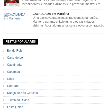
entre fazendeiros e criadores de cavalos da Região dos
Inconfidentes, e cidades vizinhas, e o prazer de mostrar em
uma arena animais de primeira linha. Cavalgada simboliza e
resgata cultura e saúde além de contar com apresentações musicais. Local:
CAVALGADA em Marliéria
Distrito de Padre Viegas, Antigo Campo de […]
Uma das cavalgadas mais tradicionais na região,
Marliéria garante o título junto a outras cidades
vizinhas. Após alguns anos sem efetivar a contratação
de grandes nomes da música sertaneja, em 2011 a
Cavalgada de Marliéria voltou, e não deixou dúvidas de que sua tradição
permanecerá. Caracterizada pelo frio agradável e pela presença de milhares
de […]
FESTAS POPULARES
-Boi de Reis
-Carro de boi
-Cavalhada
-Caxambu
-Coco
-Congado
-Dança de São Gonçalo
– Festa do Divino
-Festa junina