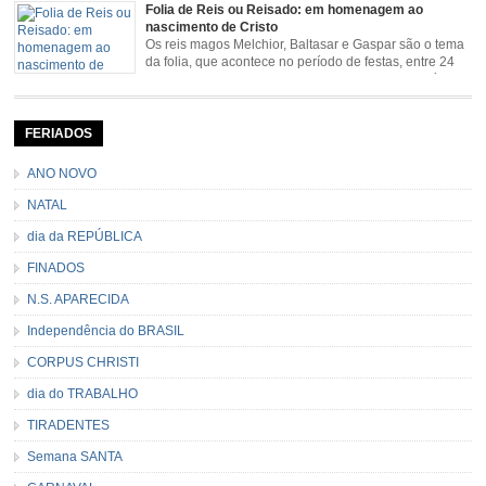
Senhora da Piedade (MG) e Nossa Senhora da Conceição Aparecida (SP)
Folia de Reis ou Reisado: em homenagem ao
pela Estrada Real. Quarto episódio […]
nascimento de Cristo
Os reis magos Melchior, Baltasar e Gaspar são o tema
da folia, que acontece no período de festas, entre 24
de dezembro e 06 de janeiro. Durante a festa, o líder e
seu contramestre lideram a música e o canto do grupo, passando pela
cidade e visitando a casa das pessoas, onde são entoadas profecias […]
FERIADOS
ANO NOVO
NATAL
dia da REPÚBLICA
FINADOS
N.S. APARECIDA
Independência do BRASIL
CORPUS CHRISTI
dia do TRABALHO
TIRADENTES
Semana SANTA