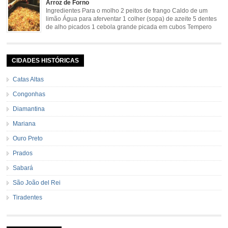
Arroz de Forno
mineira/bananada#tempo-de-preparo
Ingredientes Para o molho 2 peitos de frango Caldo de um
limão Água para aferventar 1 colher (sopa) de azeite 5 dentes
de alho picados 1 cebola grande picada em cubos Tempero
caseiro verde 1 colher (sobremesa) de urucum 4 tomates sem
pele e sem sementes 1 pitada de noz moscada Salsa e cebolinha Pimenta
[…]
CIDADES HISTÓRICAS
Catas Altas
Congonhas
Diamantina
Mariana
Ouro Preto
Prados
Sabará
São João del Rei
Tiradentes