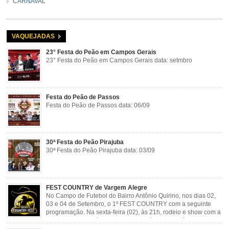
CARNAVAL
VAQUEJADAS
23° Festa do Peão em Campos Gerais
23° Festa do Peão em Campos Gerais data: setmbro
Festa do Peão de Passos
Festa do Peão de Passos data: 06/09
30ª Festa do Peão Pirajuba
30ª Festa do Peão Pirajuba data: 03/09
FEST COUNTRY de Vargem Alegre
No Campo de Futebol do Bairro Antônio Quirino, nos dias 02,
03 e 04 de Setembro, o 1º FEST COUNTRY com a seguinte
programação. Na sexta-feira (02), às 21h, rodeio e show com a
dupla sertaneja Cássio e Reynado; sábado (03), às 21h,
rodeio e shows com o Trio Pé de Cedro e o Trio […]