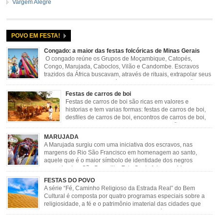
Vargem Alegre
POVO EM FESTA!
Congado: a maior das festas folcóricas de Minas Gerais
O congado reúne os Grupos de Moçambique, Catopés,
Congo, Marujada, Caboclos, Vilão e Candombe. Escravos
trazidos da África buscavam, através de rituais, extrapolar seus
sentimentos e culto a sua fé. O Congado nasceu da fusão
destes ritos com a religião católica, imposta aos negros pela Igreja, surgindo
Festas de carros de boi
novas histórias que envolviam, sobretudo, Nossa Senhora do […]
Festas de carros de boi são ricas em valores e
historias e tem varias formas: festas de carros de boi,
desfiles de carros de boi, encontros de carros de boi,
rodeios, carreatas de carros de boi, mutirão de carros
de boi, carreteada, carreiros, candeeiros, boiadas, carapinas, artesãos,
MARUJADA
exposição agropecuária, ou seja é um ponto forte […]
A Marujada surgiu com uma iniciativa dos escravos, nas
margens do Rio São Francisco em homenagem ao santo,
aquele que é o maior símbolo de identidade dos negros
escravizados, São Benedito. Este Santo foi assumido como
sendo milagroso e grande protetor de suas causas. o ponto alto da festa de
FESTAS DO POVO
São Benedito é a Marujada. […]
A série “Fé, Caminho Religioso da Estrada Real” do Bem
Cultural é composta por quatro programas especiais sobre a
religiosidade, a fé e o patrimônio imaterial das cidades que
fazem parte rota religiosa que liga os Santuários de Nossa