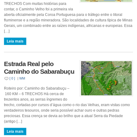
TRECHOS Com muitas histórias para
contar, o Caminho Velho foi a primeira via
aberta oficialmente pela Coroa Portuguesa para o tráfego entre o litoral
fluminense e a região mineradora. São localidades de cultura típica de Minas
Gerais, um combinado entre as raízes indígenas, africanas e europeias. Essa
[…]
Leia mais
Estrada Real pelo
Caminho do Sabarabuçu
[ 0 ]
|
WM
Roteiro por: Caminho do Sabarabuçu –
160 KM – 6 TRECHOS Há cerca de
trezentos anos, as serras íngremes do
trecho, cortadas por cursos d’água como o rio das Velhas, eram vistas como
verdadeiros tesouros, onde seria possível achar ouro e outras pedras
preciosas. Essa crença se devia ao brilho que a atual Serra da Piedade
(antigo […]
Leia mais