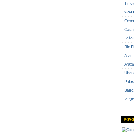
Timót
>VAL
Gover
Carat
João
Rio P
Alvin
Araxá
Uberl
Patos
Barro
Varge
POVO