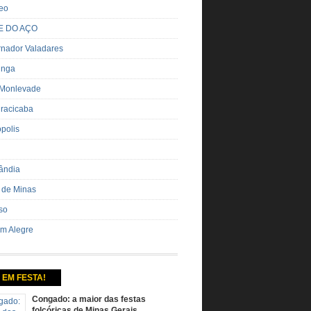
eo
E DO AÇO
nador Valadares
inga
 Monlevade
iracicaba
ópolis
ândia
 de Minas
so
m Alegre
 EM FESTA!
Congado: a maior das festas
folcóricas de Minas Gerais