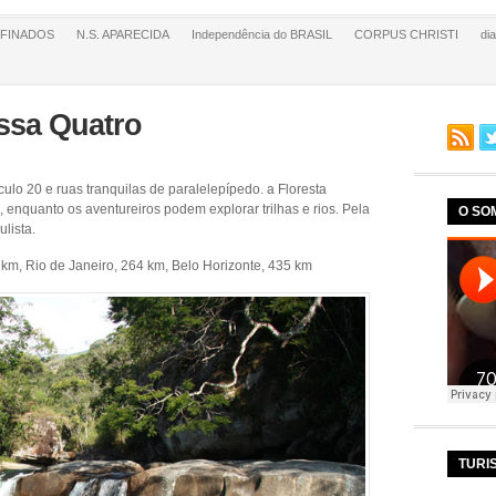
FINADOS
N.S. APARECIDA
Independência do BRASIL
CORPUS CHRISTI
di
ssa Quatro
culo 20 e ruas tranquilas de paralelepípedo. a Floresta
 enquanto os aventureiros podem explorar trilhas e rios. Pela
O SO
lista.
 km, Rio de Janeiro, 264 km, Belo Horizonte, 435 km
TURI