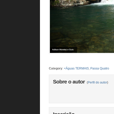
Category
:
<Águas TERMAIS
,
Passa Quatro
Sobre o autor
(
Perfil do autor
)