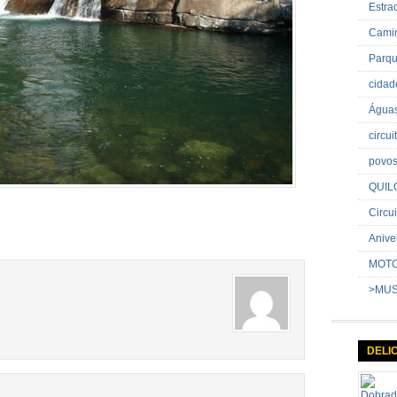
Estr
Cami
Parq
cida
Água
circu
povo
QUIL
Circui
Anive
MOT
>MU
DELI