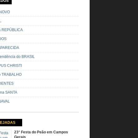
ADOS
o pela cidade e visitando a casa das pessoas,
o entoadas profecias […]
NOVO
L
da REPÚBLICA
DOS
 APARECIDA
endência do BRASIL
US CHRISTI
do TRABALHO
DENTES
na SANTA
AVAL
EJADAS
23° Festa do Peão em Campos
Gerais