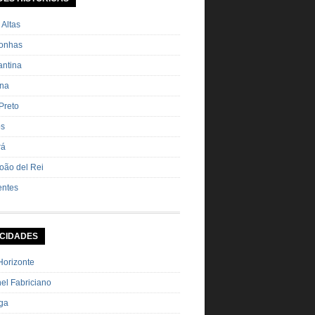
ha Pimenta […]
 Altas
onhas
ntina
ana
Preto
os
rá
oão del Rei
entes
 CIDADES
Horizonte
el Fabriciano
nga