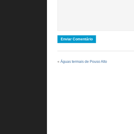
«
Águas termais de Pouso Alto