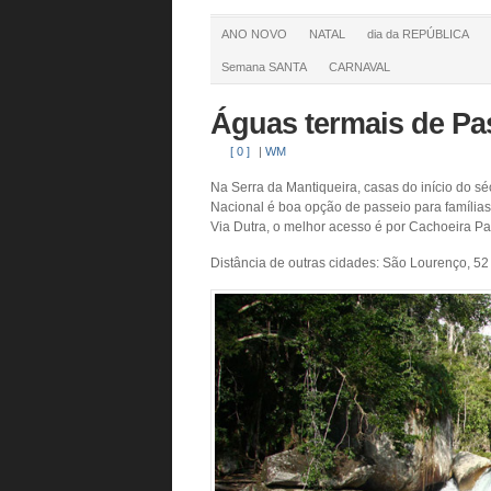
ANO NOVO
NATAL
dia da REPÚBLICA
Semana SANTA
CARNAVAL
Águas termais de Pa
[ 0 ]
|
WM
Na Serra da Mantiqueira, casas do início do sé
Nacional é boa opção de passeio para famílias,
Via Dutra, o melhor acesso é por Cachoeira Pau
Distância de outras cidades: São Lourenço, 52