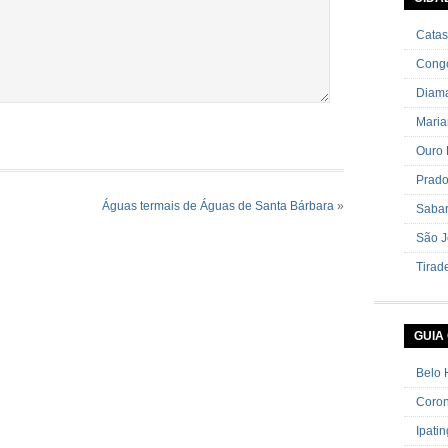
cebolin
Catas
Cong
Diama
Mari
Ouro 
Prad
Águas termais de Águas de Santa Bárbara
»
Saba
São J
Tirad
GUIA
Belo 
Coron
Ipati