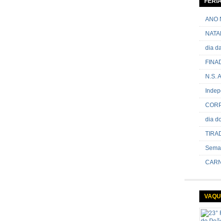
FERI
passand
onde sã
ANO 
NATA
dia 
FINA
N.S.
Indep
CORP
dia 
TIRA
Sema
CARN
VAQU