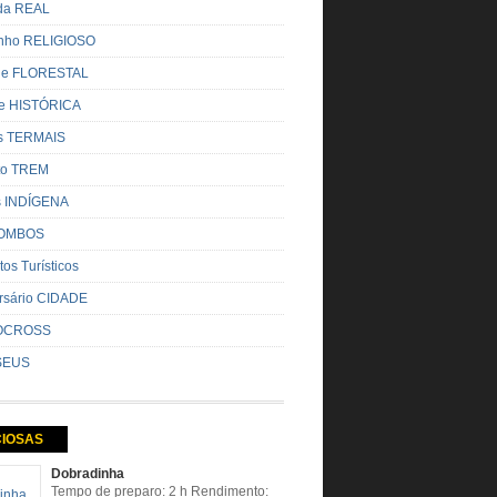
ada REAL
nho RELIGIOSO
ue FLORESTAL
de HISTÓRICA
s TERMAIS
ito TREM
s INDÍGENA
OMBOS
tos Turísticos
rsário CIDADE
OCROSS
SEUS
CIOSAS
Dobradinha
Tempo de preparo: 2 h Rendimento: