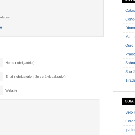
cebolin
Catas
velados.
Cong
Diama
Mari
Ouro 
Prad
Nome ( obrigatório )
Saba
São J
Email ( obrigatório; não será visualizado )
Tirad
Website
GUIA
Belo 
Coron
Ipati