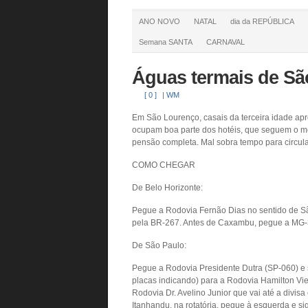
ANO NOVO
NATAL
dia da REPÚBLICA
Semana SANTA
CARNAVAL
Águas termais de S
[ 0 ]
|
WM
Em São Lourenço, casais da terceira idade apr
ocupam boa parte dos hotéis, que seguem o me
pensão completa. Mal sobra tempo para circula
COMO CHEGAR
De Belo Horizonte:
Pegue a Rodovia Fernão Dias no sentido de Sã
pela BR-267. Antes de Caxambu, pegue a MG-
De São Paulo:
Pegue a Rodovia Presidente Dutra (SP-060) e s
placas indicando) para a Rodovia Hamilton Vie
Rodovia Dr. Avelino Junior que vai até a divi
Itanhandu, na rotatória, pegue à esquerda e 