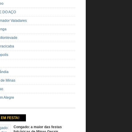
eo
E DO AÇO
nador Valadares
inga
 Monlevade
iracicaba
ópolis
ândia
 de Minas
so
m Alegre
 EM FESTA!
Congado: a maior das festas
folcóricas de Minas Gerais