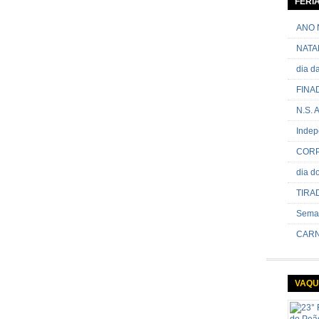
FERI
passand
onde sã
ANO 
NATA
dia 
FINA
N.S.
Indep
CORP
dia 
TIRA
Sema
CARN
VAQU