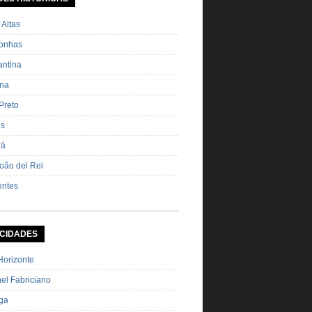
ha Pimenta […]
 Altas
onhas
ntina
ana
Preto
os
rá
oão del Rei
entes
 CIDADES
Horizonte
el Fabriciano
nga