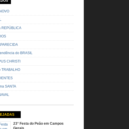
ADOS
o pela cidade e visitando a casa das pessoas,
o entoadas profecias […]
NOVO
L
da REPÚBLICA
DOS
 APARECIDA
endência do BRASIL
US CHRISTI
do TRABALHO
DENTES
na SANTA
AVAL
EJADAS
23° Festa do Peão em Campos
Gerais