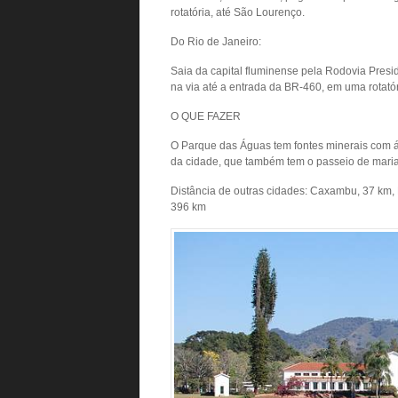
rotatória, até São Lourenço.
Do Rio de Janeiro:
Saia da capital fluminense pela Rodovia Presid
na via até a entrada da BR-460, em uma rotatór
O QUE FAZER
O Parque das Águas tem fontes minerais com águ
da cidade, que também tem o passeio de mari
Distância de outras cidades: Caxambu, 37 km, 
396 km