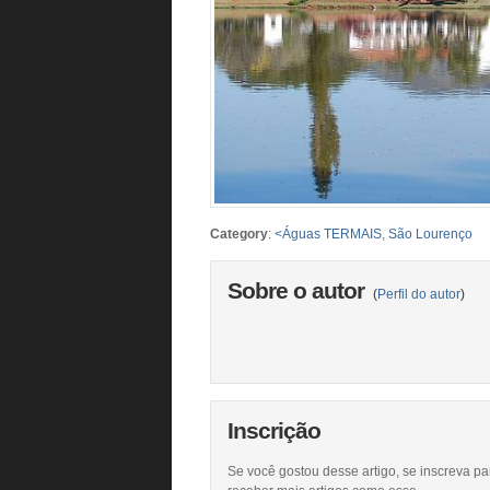
Category
:
<Águas TERMAIS
,
São Lourenço
Sobre o autor
(
Perfil do autor
)
Inscrição
Se você gostou desse artigo, se inscreva pa