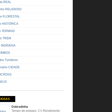
ada REAL
nho RELIGIOSO
ue FLORESTAL
de HISTÓRICA
s TERMAIS
ito TREM
s INDÍGENA
OMBOS
tos Turísticos
rsário CIDADE
OCROSS
SEUS
CIOSAS
Dobradinha
Tempo de preparo: 2 h Rendimento: