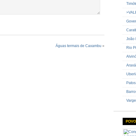
Timót
>VAL
Gover
Carat
João
Águas termais de Caxambu
»
Rio P
Alvin
Araxá
Uberl
Patos
Barro
Varge
POVO