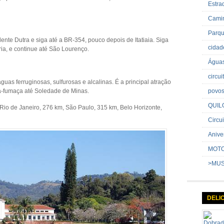
Estr
Cami
Parq
ente Dutra e siga até a BR-354, pouco depois de Itatiaia. Siga
cida
ia, e continue até São Lourenço.
Água
circu
as ferruginosas, sulfurosas e alcalinas. É a principal atração
a-fumaça até Soledade de Minas.
povo
QUIL
Rio de Janeiro, 276 km, São Paulo, 315 km, Belo Horizonte,
Circui
Anive
MOT
>MU
DELI