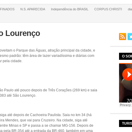
FINADOS
N.S. APARECIDA
Independência do BRASIL
CORPUS CHRISTI
di
ão Lourenço
oveitam o Parque das Águas, atração principal da cidade, e
smo padrão: têm área de lazer variadíssima e diárias com
O SO
r pela cidade.
o Paulo até pouco depois de Três Corações (269 km) e saia
383 até São Lourenço.
iga até depois de Cachoeira Paulista. Saia no km 34 (há
ira Mendes, que vai para Cruzeiro. Na cidade, siga até
TURI
sa entre Minas e SP e passa a se chamar MG-156. Depois de
siga pela BR-354 até a entrada da BR-460, também em uma