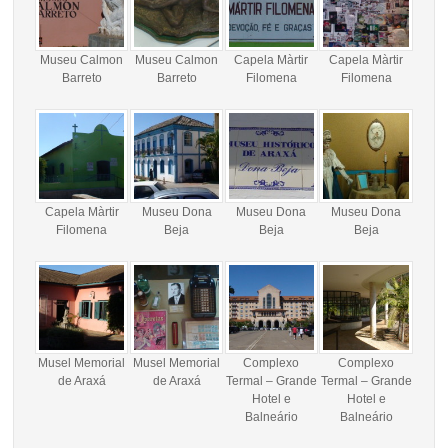
Museu Calmon
Museu Calmon
Capela Màrtir
Capela Màrtir
Barreto
Barreto
Filomena
Filomena
Capela Màrtir
Museu Dona
Museu Dona
Museu Dona
Filomena
Beja
Beja
Beja
Musel Memorial
Musel Memorial
Complexo
Complexo
de Araxá
de Araxá
Termal – Grande
Termal – Grande
Hotel e
Hotel e
Balneário
Balneário