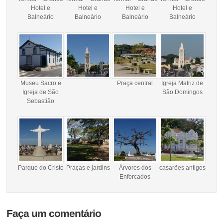
Hotel e
Hotel e
Hotel e
Hotel e
Balneário
Balneário
Balneário
Balneário
Museu Sacro e
Praça central
Igreja Matriz de
Igreja de São
São Domingos
Sebastião
Parque do Cristo
Praças e jardins
Árvores dos
casarões antigos
Enforcados
Faça um comentário