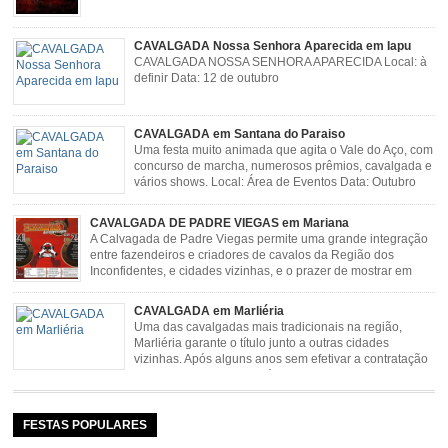
CAVALGADA Nossa Senhora Aparecida em Iapu
CAVALGADA NOSSA SENHORA APARECIDA Local: à
definir Data: 12 de outubro
CAVALGADA em Santana do Paraiso
Uma festa muito animada que agita o Vale do Aço, com
concurso de marcha, numerosos prêmios, cavalgada e
vários shows. Local: Área de Eventos Data: Outubro
CAVALGADA DE PADRE VIEGAS em Mariana
A Calvagada de Padre Viegas permite uma grande integração
entre fazendeiros e criadores de cavalos da Região dos
Inconfidentes, e cidades vizinhas, e o prazer de mostrar em
uma arena animais de primeira linha. Cavalgada simboliza e
resgata cultura e saúde além de contar com apresentações musicais. Local:
CAVALGADA em Marliéria
Distrito de Padre Viegas, Antigo Campo de […]
Uma das cavalgadas mais tradicionais na região,
Marliéria garante o título junto a outras cidades
vizinhas. Após alguns anos sem efetivar a contratação
de grandes nomes da música sertaneja, em 2011 a
Cavalgada de Marliéria voltou, e não deixou dúvidas de que sua tradição
permanecerá. Caracterizada pelo frio agradável e pela presença de milhares
de […]
FESTAS POPULARES