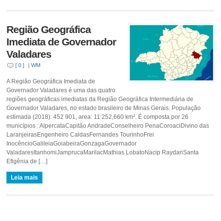
Região Geográfica
Imediata de Governador
Valadares
[ 0 ]
|
WM
A Região Geográfica Imediata de
Governador Valadares é uma das quatro
regiões geográficas imediatas da Região Geográfica Intermediária de
Governador Valadares, no estado brasileiro de Minas Gerais. População
estimada (2018): 452 901, area: 11 252,660 km². É composta por 26
municípios : AlpercataCapitão AndradeConselheiro PenaCoroaciDivino das
LaranjeirasEngenheiro CaldasFernandes TourinhoFrei
InocêncioGalileiaGoiabeiraGonzagaGovernador
ValadaresItanhomiJamprucaMarilacMathias LobatoNacip RaydanSanta
Efigênia de […]
Leia mais