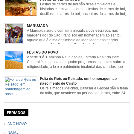
novas histórias que envolviam, sobretudo, Nossa Senhora do […]
Festas de carros de boi são ricas em valores e
historias e tem varias formas: festas de carros de boi,
desfiles de carros de boi, encontros de carros de boi,
rodeios, carreatas de carros de boi, mutirão de carros
de boi, carreteada, carreiros, candeeiros, boiadas, carapinas, artesãos,
MARUJADA
exposição agropecuária, ou seja é um ponto forte […]
A Marujada surgiu com uma iniciativa dos escravos, nas
margens do Rio São Francisco em homenagem ao santo,
aquele que é o maior símbolo de identidade dos negros
escravizados, São Benedito. Este Santo foi assumido como
sendo milagroso e grande protetor de suas causas. o ponto alto da festa de
FESTAS DO POVO
São Benedito é a Marujada. […]
A série “Fé, Caminho Religioso da Estrada Real” do Bem
Cultural é composta por quatro programas especiais sobre a
religiosidade, a fé e o patrimônio imaterial das cidades que
fazem parte rota religiosa que liga os Santuários de Nossa
Senhora da Piedade (MG) e Nossa Senhora da Conceição Aparecida (SP)
Folia de Reis ou Reisado: em homenagem ao
pela Estrada Real. Quarto episódio […]
nascimento de Cristo
Os reis magos Melchior, Baltasar e Gaspar são o tema
da folia, que acontece no período de festas, entre 24
de dezembro e 06 de janeiro. Durante a festa, o líder e
seu contramestre lideram a música e o canto do grupo, passando pela
cidade e visitando a casa das pessoas, onde são entoadas profecias […]
FERIADOS
ANO NOVO
NATAL