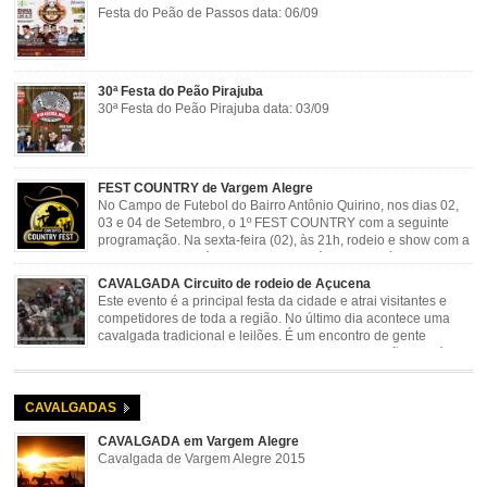
Festa do Peão de Passos data: 06/09
30ª Festa do Peão Pirajuba
30ª Festa do Peão Pirajuba data: 03/09
FEST COUNTRY de Vargem Alegre
No Campo de Futebol do Bairro Antônio Quirino, nos dias 02,
03 e 04 de Setembro, o 1º FEST COUNTRY com a seguinte
programação. Na sexta-feira (02), às 21h, rodeio e show com a
dupla sertaneja Cássio e Reynado; sábado (03), às 21h,
rodeio e shows com o Trio Pé de Cedro e o Trio […]
CAVALGADA Circuito de rodeio de Açucena
Este evento é a principal festa da cidade e atrai visitantes e
competidores de toda a região. No último dia acontece uma
cavalgada tradicional e leilões. É um encontro de gente
animada e hospitaleira. Local: Parque de Exposições José
Rosa Guimarães, Açucena Data: Setembro
CAVALGADAS
CAVALGADA em Vargem Alegre
Cavalgada de Vargem Alegre 2015