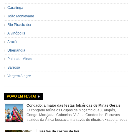
Caratinga
João Monlevade
Rio Piracicaba
Alvinópolis
Araxá
Uberlândia
Patos de Minas
Barroso
Vargem Alegre
POVO EM FESTA!
Congado: a maior das festas folcóricas de Minas Gerais
O congado reúne os Grupos de Moçambique, Catopés,
Congo, Marujada, Caboclos, Vilão e Candombe. Escravos
trazidos da África buscavam, através de rituais, extrapolar seus
sentimentos e culto a sua fé. O Congado nasceu da fusão
destes ritos com a religião católica, imposta aos negros pela Igreja, surgindo
Festas de carros de boi