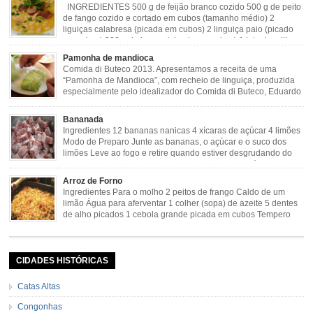
molho […]
INGREDIENTES 500 g de feijão branco cozido 500 g de peito
de fango cozido e cortado em cubos (tamanho médio) 2
liguiças calabresa (picada em cubos) 2 linguiça paio (picado
em cubos) 300 g de bacon (picado em cubos) 1 lata de milho
verde 2 dentes de alho amassado 3 colheres de óleo 2 […]
Pamonha de mandioca
Comida di Buteco 2013. Apresentamos a receita de uma
“Pamonha de Mandioca”, com recheio de linguiça, produzida
especialmente pelo idealizador do Comida di Buteco, Eduardo
Maya. Ingredientes (para 02 pamonhas): Massa: 15gr de
cebola picadinha 100gr de mandioca crua ralada e espremida 1 colher café
Bananada
de manteiga 35ml de leite Palha de milho verde 1 […]
Ingredientes 12 bananas nanicas 4 xícaras de açúcar 4 limões
Modo de Preparo Junte as bananas, o açúcar e o suco dos
limões Leve ao fogo e retire quando estiver desgrudando do
fundo da panela Tempo de Preparo Dificuldade: Fácil Tempo
de Preparo: 40 minutos http://eusoumineirouaiso.com.br/culinaria-
Arroz de Forno
mineira/bananada#tempo-de-preparo
Ingredientes Para o molho 2 peitos de frango Caldo de um
limão Água para aferventar 1 colher (sopa) de azeite 5 dentes
de alho picados 1 cebola grande picada em cubos Tempero
caseiro verde 1 colher (sobremesa) de urucum 4 tomates sem
pele e sem sementes 1 pitada de noz moscada Salsa e cebolinha Pimenta
[…]
CIDADES HISTÓRICAS
Catas Altas
Congonhas