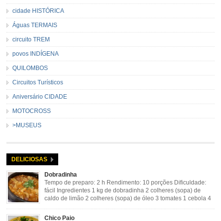
cidade HISTÓRICA
Águas TERMAIS
circuito TREM
povos INDÍGENA
QUILOMBOS
Circuitos Turísticos
Aniversário CIDADE
MOTOCROSS
>MUSEUS
DELICIOSAS
Dobradinha
Tempo de preparo: 2 h Rendimento: 10 porções Dificuldade:
fácil Ingredientes 1 kg de dobradinha 2 colheres (sopa) de
caldo de limão 2 colheres (sopa) de óleo 3 tomates 1 cebola 4
dentes de alho Cheiro verde Cominho Colorau Pimenta a
gosto Modo de Preparo: Lavar muito bem a dobradinha com limão. Deixar de
Chico Paio