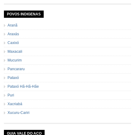
POVOS INDIGENAS
Aranã
Araxás
Caxixó
Maxacali
Mucurim
Pancararu
Pataxó
Pataxó Hã-Hã-Hãe
Puri
Xacriabá
Xucuru-Cariri
GUIA VALE DO ACO