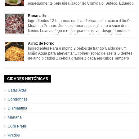
especialmente pelo idealizador do Comida di Buteco, Eduardo
Maya. Ingredientes (para 02 pamonhas): Massa: 15gr de
cebola picadinha 100gr de mandioca crua ralada e espremida 1 colher café
Bananada
de manteiga 35ml de leite Palha de milho verde 1 […]
Ingredientes 12 bananas nanicas 4 xícaras de açúcar 4 limões
Modo de Preparo Junte as bananas, o açúcar e o suco dos
limões Leve ao fogo e retire quando estiver desgrudando do
fundo da panela Tempo de Preparo Dificuldade: Fácil Tempo
de Preparo: 40 minutos http://eusoumineirouaiso.com.br/culinaria-
Arroz de Forno
mineira/bananada#tempo-de-preparo
Ingredientes Para o molho 2 peitos de frango Caldo de um
limão Água para aferventar 1 colher (sopa) de azeite 5 dentes
de alho picados 1 cebola grande picada em cubos Tempero
caseiro verde 1 colher (sobremesa) de urucum 4 tomates sem
pele e sem sementes 1 pitada de noz moscada Salsa e cebolinha Pimenta
[…]
CIDADES HISTÓRICAS
Catas Altas
Congonhas
Diamantina
Mariana
Ouro Preto
Prados