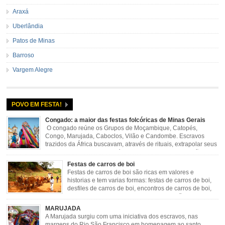
Araxá
Uberlândia
Patos de Minas
Barroso
Vargem Alegre
POVO EM FESTA!
Congado: a maior das festas folcóricas de Minas Gerais
O congado reúne os Grupos de Moçambique, Catopés,
Congo, Marujada, Caboclos, Vilão e Candombe. Escravos
trazidos da África buscavam, através de rituais, extrapolar seus
sentimentos e culto a sua fé. O Congado nasceu da fusão
destes ritos com a religião católica, imposta aos negros pela Igreja, surgindo
Festas de carros de boi
novas histórias que envolviam, sobretudo, Nossa Senhora do […]
Festas de carros de boi são ricas em valores e
historias e tem varias formas: festas de carros de boi,
desfiles de carros de boi, encontros de carros de boi,
rodeios, carreatas de carros de boi, mutirão de carros
de boi, carreteada, carreiros, candeeiros, boiadas, carapinas, artesãos,
MARUJADA
exposição agropecuária, ou seja é um ponto forte […]
A Marujada surgiu com uma iniciativa dos escravos, nas
margens do Rio São Francisco em homenagem ao santo,