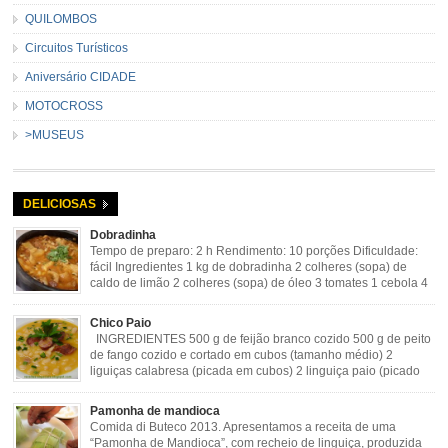
QUILOMBOS
Circuitos Turísticos
Aniversário CIDADE
MOTOCROSS
>MUSEUS
DELICIOSAS
Dobradinha
Tempo de preparo: 2 h Rendimento: 10 porções Dificuldade:
fácil Ingredientes 1 kg de dobradinha 2 colheres (sopa) de
caldo de limão 2 colheres (sopa) de óleo 3 tomates 1 cebola 4
dentes de alho Cheiro verde Cominho Colorau Pimenta a
gosto Modo de Preparo: Lavar muito bem a dobradinha com limão. Deixar de
Chico Paio
molho […]
INGREDIENTES 500 g de feijão branco cozido 500 g de peito
de fango cozido e cortado em cubos (tamanho médio) 2
liguiças calabresa (picada em cubos) 2 linguiça paio (picado
em cubos) 300 g de bacon (picado em cubos) 1 lata de milho
verde 2 dentes de alho amassado 3 colheres de óleo 2 […]
Pamonha de mandioca
Comida di Buteco 2013. Apresentamos a receita de uma
“Pamonha de Mandioca”, com recheio de linguiça, produzida