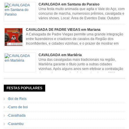
CAVALGADA em Santana do Paraiso
Uma festa muito animada que agita o Vale do Aço, com
concurso de marcha, numerosos prêmios, cavalgada e
vários shows. Local: Área de Eventos Data: Outubro
CAVALGADA DE PADRE VIEGAS em Mariana
A Calvagada de Padre Viegas permite uma grande integração
entre fazendeiros e criadores de cavalos da Região dos
Inconfidentes, e cidades vizinhas, e o prazer de mostrar em
uma arena animais de primeira linha. Cavalgada simboliza e
resgata cultura e saúde além de contar com apresentações musicais. Local:
CAVALGADA em Marliéria
Distrito de Padre Viegas, Antigo Campo de […]
Uma das cavalgadas mais tradicionais na região,
Marliéria garante o título junto a outras cidades
vizinhas. Após alguns anos sem efetivar a contratação
de grandes nomes da música sertaneja, em 2011 a
Cavalgada de Marliéria voltou, e não deixou dúvidas de que sua tradição
permanecerá. Caracterizada pelo frio agradável e pela presença de milhares
de […]
FESTAS POPULARES
-Boi de Reis
-Carro de boi
-Cavalhada
-Caxambu