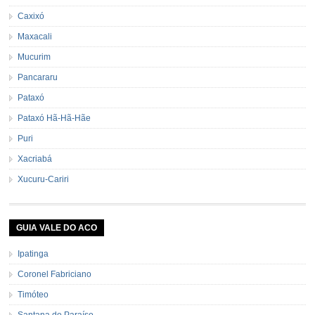
Caxixó
Maxacali
Mucurim
Pancararu
Pataxó
Pataxó Hã-Hã-Hãe
Puri
Xacriabá
Xucuru-Cariri
GUIA VALE DO ACO
Ipatinga
Coronel Fabriciano
Timóteo
Santana do Paraíso