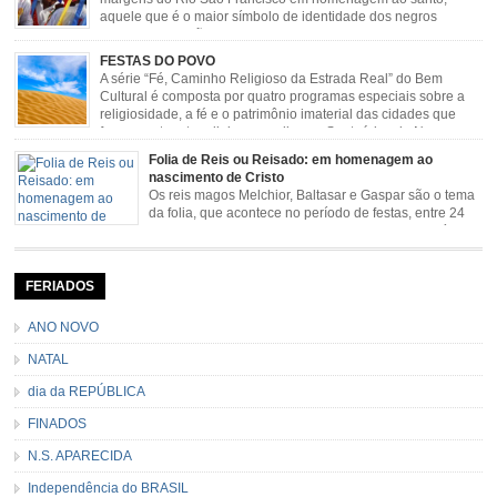
aquele que é o maior símbolo de identidade dos negros
escravizados, São Benedito. Este Santo foi assumido como
sendo milagroso e grande protetor de suas causas. o ponto alto da festa de
FESTAS DO POVO
São Benedito é a Marujada. […]
A série “Fé, Caminho Religioso da Estrada Real” do Bem
Cultural é composta por quatro programas especiais sobre a
religiosidade, a fé e o patrimônio imaterial das cidades que
fazem parte rota religiosa que liga os Santuários de Nossa
Senhora da Piedade (MG) e Nossa Senhora da Conceição Aparecida (SP)
Folia de Reis ou Reisado: em homenagem ao
pela Estrada Real. Quarto episódio […]
nascimento de Cristo
Os reis magos Melchior, Baltasar e Gaspar são o tema
da folia, que acontece no período de festas, entre 24
de dezembro e 06 de janeiro. Durante a festa, o líder e
seu contramestre lideram a música e o canto do grupo, passando pela
cidade e visitando a casa das pessoas, onde são entoadas profecias […]
FERIADOS
ANO NOVO
NATAL
dia da REPÚBLICA
FINADOS
N.S. APARECIDA
Independência do BRASIL