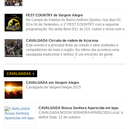
FEST COUNTRY de Vargem Alegre
No Campo de Futebol do Bairro Antônio Quirino, nos dias 02,
03 e 04 de Setembro, o 1º FEST COUNTRY com a seguinte
programação. Na sexta-feira (02), às 21h, rodeio e show com a
dupla sertaneja Cássio e Reynado; sábado (03), às 21h,
rodeio e shows com o Trio Pé de Cedro e o Trio […]
CAVALGADA Circuito de rodeio de Açucena
Este evento é a principal festa da cidade e atrai visitantes e
competidores de toda a região. No último dia acontece uma
cavalgada tradicional e leilões. É um encontro de gente
animada e hospitaleira. Local: Parque de Exposições José
Rosa Guimarães, Açucena Data: Setembro
CAVALGADAS
CAVALGADA em Vargem Alegre
Cavalgada de Vargem Alegre 2015
CAVALGADA Nossa Senhora Aparecida em Iapu
CAVALGADA NOSSA SENHORA APARECIDA Local: à
definir Data: 12 de outubro