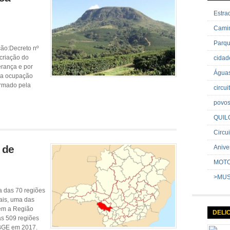
Estr
Cami
Parq
ão:Decreto nº
criação do
cida
erança e por
Água
da ocupação
ormado pela
circu
povo
QUIL
Circui
 de
Anive
MOT
>MU
a das 70 regiões
ais, uma das
em a Região
DELI
as 509 regiões
 IBGE em 2017.