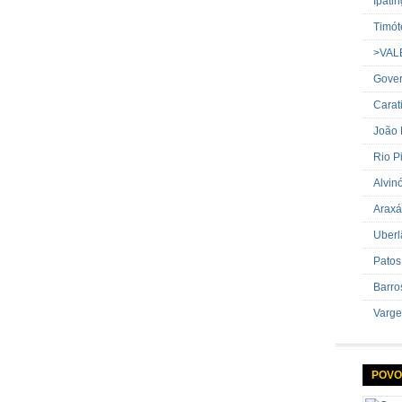
Ipati
Timót
>VAL
Gover
Carat
João
Rio P
Alvin
Araxá
Uberl
Patos
Barro
Varge
POVO