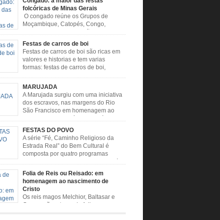
Congado: a maior das festas
folcóricas de Minas Gerais
O congado reúne os Grupos de
Moçambique, Catopés, Congo,
Marujada, Caboclos, Vilão e
e. Escravos trazidos da África buscavam,
Festas de carros de boi
de rituais, extrapolar seus sentimentos e culto
Festas de carros de boi são ricas em
é. O Congado nasceu da fusão destes ritos com
valores e historias e tem varias
ão católica, imposta aos negros pela Igreja,
formas: festas de carros de boi,
o novas histórias que envolviam, sobretudo,
desfiles de carros de boi, encontros de
enhora do […]
e boi, rodeios, carreatas de carros de boi,
MARUJADA
de carros de boi, carreteada, carreiros,
A Marujada surgiu com uma iniciativa
ros, boiadas, carapinas, artesãos, exposição
dos escravos, nas margens do Rio
ária, ou seja é um ponto forte […]
São Francisco em homenagem ao
santo, aquele que é o maior símbolo
tidade dos negros escravizados, São Benedito.
FESTAS DO POVO
nto foi assumido como sendo milagroso e
A série “Fé, Caminho Religioso da
rotetor de suas causas. o ponto alto da festa
Estrada Real” do Bem Cultural é
Benedito é a Marujada. […]
composta por quatro programas
especiais sobre a religiosidade, a fé e
mônio imaterial das cidades que fazem parte
Folia de Reis ou Reisado: em
igiosa que liga os Santuários de Nossa
homenagem ao nascimento de
 da Piedade (MG) e Nossa Senhora da
Cristo
ão Aparecida (SP) pela Estrada Real. Quarto
Os reis magos Melchior, Baltasar e
o […]
Gaspar são o tema da folia, que
e no período de festas, entre 24 de dezembro e