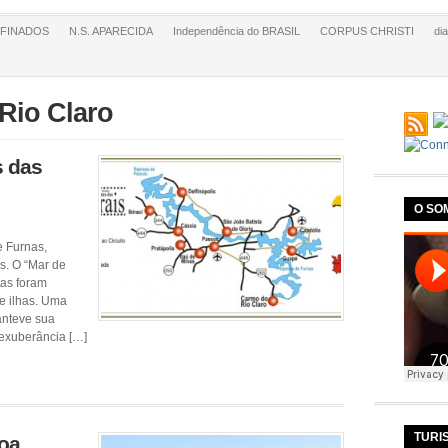
FINADOS
N.S. APARECIDA
Independência do BRASIL
CORPUS CHRISTI
di
Rio Claro
s das
O SO
e Furnas,
s. O “Mar de
tas foram
e ilhas. Uma
anteve sua
 exuberância […]
TURI
Boa