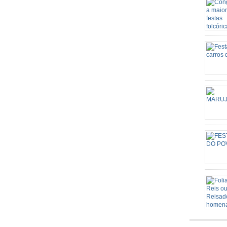
Candomb
através 
a sua f
a religi
surgind
Nossa S
carros d
mutirão 
candeei
agropecu
de iden
Este Sa
grande p
de São 
o patri
rota rel
Senhora
Conceiç
episódi
acontec