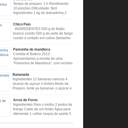
Tempo de preparo: 2 h Rendimento:
10 porções Dificuldade: fácil
Ingredientes 1 kg de dobradinha 2
colheres (sopa) de caldo de limão 2
s (sopa) de óleo 3 tomates 1 cebola 4 dentes
Chico Paio
 Cheiro verde Cominho Colorau Pimenta a
INGREDIENTES 500 g de feijão
odo de Preparo: Lavar muito bem a
branco cozido 500 g de peito de fango
nha com limão. Deixar de molho […]
cozido e cortado em cubos (tamanho
médio) 2 liguiças calabresa (picada
s) 2 linguiça paio (picado em cubos) 300 g de
Pamonha de mandioca
picado em cubos) 1 lata de milho verde 2
Comida di Buteco 2013.
de alho amassado 3 colheres de óleo 2 […]
Apresentamos a receita de uma
“Pamonha de Mandioca”, com recheio
de linguiça, produzida especialmente
ealizador do Comida di Buteco, Eduardo Maya.
Bananada
entes (para 02 pamonhas): Massa: 15gr de
Ingredientes 12 bananas nanicas 4
picadinha 100gr de mandioca crua ralada e
xícaras de açúcar 4 limões Modo de
da 1 colher café de manteiga 35ml de leite
Preparo Junte as bananas, o açúcar e
e milho verde 1 […]
o suco dos limões Leve ao fogo e
quando estiver desgrudando do fundo da panela
Arroz de Forno
e Preparo Dificuldade: Fácil Tempo de
Ingredientes Para o molho 2 peitos de
: 40 minutos
frango Caldo de um limão Água para
usoumineirouaiso.com.br/culinaria-
aferventar 1 colher (sopa) de azeite 5
/bananada#tempo-de-preparo
dentes de alho picados 1 cebola
picada em cubos Tempero caseiro verde 1
(sobremesa) de urucum 4 tomates sem pele e