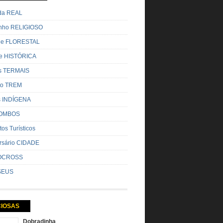
ada REAL
nho RELIGIOSO
ue FLORESTAL
de HISTÓRICA
s TERMAIS
ito TREM
s INDÍGENA
OMBOS
tos Turísticos
rsário CIDADE
OCROSS
SEUS
CIOSAS
Dobradinha