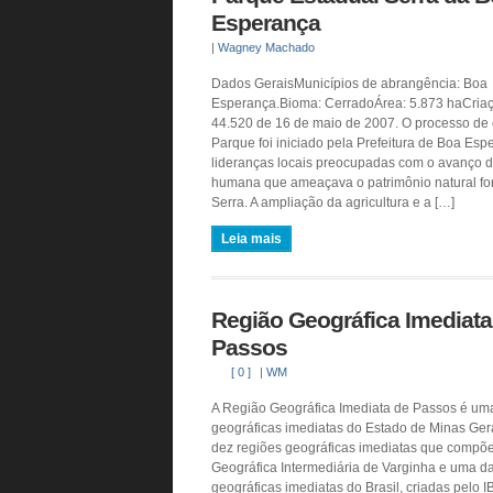
Esperança
|
Wagney Machado
Dados GeraisMunicípios de abrangência: Boa
Esperança.Bioma: CerradoÁrea: 5.873 haCriaç
44.520 de 16 de maio de 2007. O processo de 
Parque foi iniciado pela Prefeitura de Boa Esp
lideranças locais preocupadas com o avanço 
humana que ameaçava o patrimônio natural f
Serra. A ampliação da agricultura e a […]
Leia mais
Região Geográfica Imediata
Passos
[ 0 ]
|
WM
A Região Geográfica Imediata de Passos é um
geográficas imediatas do Estado de Minas Ger
dez regiões geográficas imediatas que compõ
Geográfica Intermediária de Varginha e uma d
geográficas imediatas do Brasil, criadas pelo