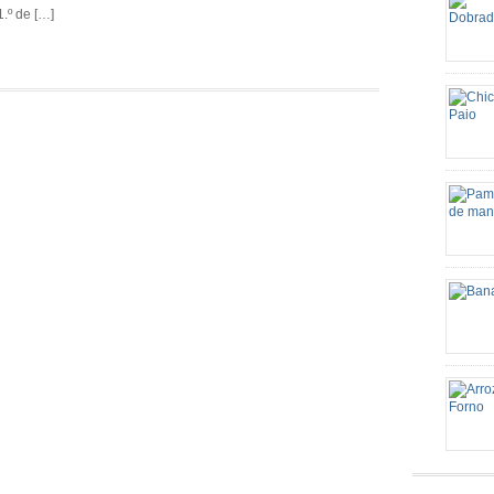
.º de […]
colhere
de alho
gosto M
dobradi
em cubo
bacon (
dentes 
pelo id
Ingredi
cebola 
espremi
Palha d
retire 
Tempo d
Preparo
http://e
mineira
grande 
colher 