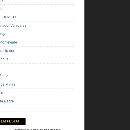
nga
eo
E DO AÇO
nador Valadares
inga
 Monlevade
iracicaba
ópolis
ândia
 de Minas
so
m Alegre
 EM FESTA!