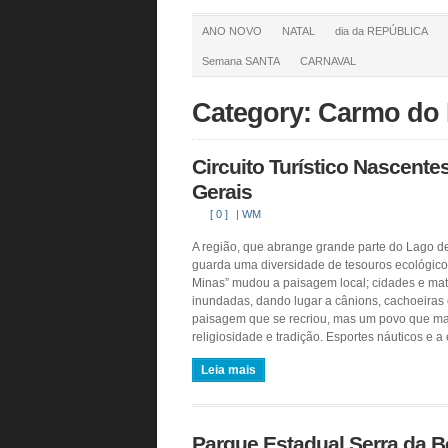
ANO NOVO
NATAL
dia da REPÚBLICA
Semana SANTA
CARNAVAL
Category: Carmo do 
Circuito Turístico Nascente
Gerais
[ 0 ]
|
WM
A região, que abrange grande parte do Lago d
guarda uma diversidade de tesouros ecológico
Minas” mudou a paisagem local; cidades e ma
inundadas, dando lugar a cânions, cachoeiras 
paisagem que se recriou, mas um povo que m
religiosidade e tradição. Esportes náuticos e a
Leia mais
Parque Estadual Serra da 