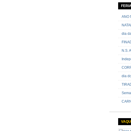
06 de ja
contram
FERI
passand
onde sã
ANO 
NATA
dia 
FINA
N.S.
Indep
CORP
dia 
TIRA
Sema
CARN
VAQU