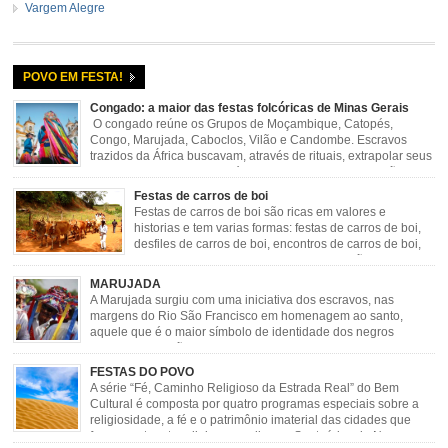
Vargem Alegre
POVO EM FESTA!
Congado: a maior das festas folcóricas de Minas Gerais
O congado reúne os Grupos de Moçambique, Catopés,
Congo, Marujada, Caboclos, Vilão e Candombe. Escravos
trazidos da África buscavam, através de rituais, extrapolar seus
sentimentos e culto a sua fé. O Congado nasceu da fusão
destes ritos com a religião católica, imposta aos negros pela Igreja, surgindo
Festas de carros de boi
novas histórias que envolviam, sobretudo, Nossa Senhora do […]
Festas de carros de boi são ricas em valores e
historias e tem varias formas: festas de carros de boi,
desfiles de carros de boi, encontros de carros de boi,
rodeios, carreatas de carros de boi, mutirão de carros
de boi, carreteada, carreiros, candeeiros, boiadas, carapinas, artesãos,
MARUJADA
exposição agropecuária, ou seja é um ponto forte […]
A Marujada surgiu com uma iniciativa dos escravos, nas
margens do Rio São Francisco em homenagem ao santo,
aquele que é o maior símbolo de identidade dos negros
escravizados, São Benedito. Este Santo foi assumido como
sendo milagroso e grande protetor de suas causas. o ponto alto da festa de
FESTAS DO POVO
São Benedito é a Marujada. […]
A série “Fé, Caminho Religioso da Estrada Real” do Bem
Cultural é composta por quatro programas especiais sobre a
religiosidade, a fé e o patrimônio imaterial das cidades que
fazem parte rota religiosa que liga os Santuários de Nossa