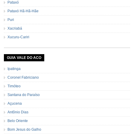
Pataxó
Pataxó Hã-Hã-Hãe
Puri
Xacriabá
Xucuru-Cariri
GUIA VALE DO ACO
Ipatinga
Coronel Fabriciano
Timóteo
Santana do Paraíso
Açucena
Antônio Dias
Belo Oriente
Bom Jesus do Galho