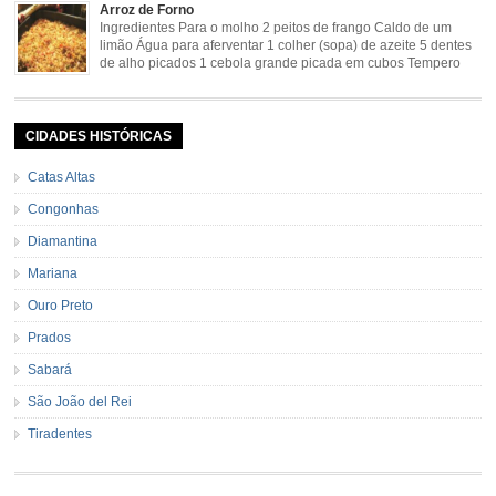
de Preparo: 40 minutos http://eusoumineirouaiso.com.br/culinaria-
Arroz de Forno
mineira/bananada#tempo-de-preparo
Ingredientes Para o molho 2 peitos de frango Caldo de um
limão Água para aferventar 1 colher (sopa) de azeite 5 dentes
de alho picados 1 cebola grande picada em cubos Tempero
caseiro verde 1 colher (sobremesa) de urucum 4 tomates sem
pele e sem sementes 1 pitada de noz moscada Salsa e cebolinha Pimenta
[…]
CIDADES HISTÓRICAS
Catas Altas
Congonhas
Diamantina
Mariana
Ouro Preto
Prados
Sabará
São João del Rei
Tiradentes