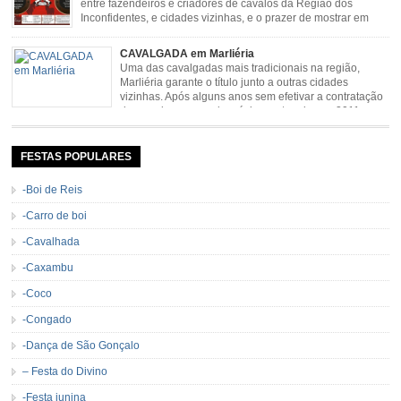
entre fazendeiros e criadores de cavalos da Região dos
Inconfidentes, e cidades vizinhas, e o prazer de mostrar em
uma arena animais de primeira linha. Cavalgada simboliza e
resgata cultura e saúde além de contar com apresentações musicais. Local:
CAVALGADA em Marliéria
Distrito de Padre Viegas, Antigo Campo de […]
Uma das cavalgadas mais tradicionais na região,
Marliéria garante o título junto a outras cidades
vizinhas. Após alguns anos sem efetivar a contratação
de grandes nomes da música sertaneja, em 2011 a
Cavalgada de Marliéria voltou, e não deixou dúvidas de que sua tradição
permanecerá. Caracterizada pelo frio agradável e pela presença de milhares
de […]
FESTAS POPULARES
-Boi de Reis
-Carro de boi
-Cavalhada
-Caxambu
-Coco
-Congado
-Dança de São Gonçalo
– Festa do Divino
-Festa junina