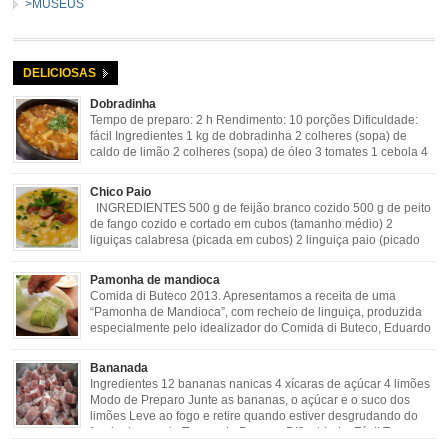
>MUSEUS
DELICIOSAS
Dobradinha
Tempo de preparo: 2 h Rendimento: 10 porções Dificuldade:
fácil Ingredientes 1 kg de dobradinha 2 colheres (sopa) de
caldo de limão 2 colheres (sopa) de óleo 3 tomates 1 cebola 4
dentes de alho Cheiro verde Cominho Colorau Pimenta a
gosto Modo de Preparo: Lavar muito bem a dobradinha com limão. Deixar de
Chico Paio
molho […]
INGREDIENTES 500 g de feijão branco cozido 500 g de peito
de fango cozido e cortado em cubos (tamanho médio) 2
liguiças calabresa (picada em cubos) 2 linguiça paio (picado
em cubos) 300 g de bacon (picado em cubos) 1 lata de milho
verde 2 dentes de alho amassado 3 colheres de óleo 2 […]
Pamonha de mandioca
Comida di Buteco 2013. Apresentamos a receita de uma
“Pamonha de Mandioca”, com recheio de linguiça, produzida
especialmente pelo idealizador do Comida di Buteco, Eduardo
Maya. Ingredientes (para 02 pamonhas): Massa: 15gr de
cebola picadinha 100gr de mandioca crua ralada e espremida 1 colher café
Bananada
de manteiga 35ml de leite Palha de milho verde 1 […]
Ingredientes 12 bananas nanicas 4 xícaras de açúcar 4 limões
Modo de Preparo Junte as bananas, o açúcar e o suco dos
limões Leve ao fogo e retire quando estiver desgrudando do
fundo da panela Tempo de Preparo Dificuldade: Fácil Tempo