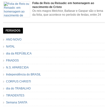
Senhora da Piedade (MG) e Nossa Senhora da Conceição Aparecida (SP)
Folia de Reis ou Reisado: em homenagem ao
pela Estrada Real. Quarto episódio […]
nascimento de Cristo
Os reis magos Melchior, Baltasar e Gaspar são o tema
da folia, que acontece no período de festas, entre 24
de dezembro e 06 de janeiro. Durante a festa, o líder e
seu contramestre lideram a música e o canto do grupo, passando pela
cidade e visitando a casa das pessoas, onde são entoadas profecias […]
FERIADOS
ANO NOVO
NATAL
dia da REPÚBLICA
FINADOS
N.S. APARECIDA
Independência do BRASIL
CORPUS CHRISTI
dia do TRABALHO
TIRADENTES
Semana SANTA