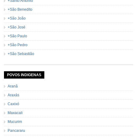
+Santo Antônio
+São Benedito
+São João
+São José
+São Paulo
+São Pedro
+São Sebastião
POVOS INDIGENAS
Aranã
Araxás
Caxixó
Maxacali
Mucurim
Pancararu