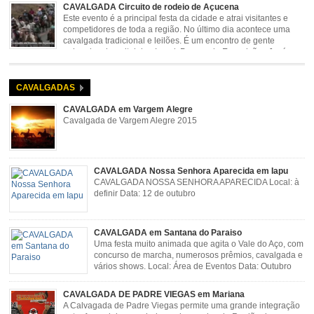
rodeio e shows com o Trio Pé de Cedro e o Trio […]
CAVALGADA Circuito de rodeio de Açucena
Este evento é a principal festa da cidade e atrai visitantes e
competidores de toda a região. No último dia acontece uma
cavalgada tradicional e leilões. É um encontro de gente
animada e hospitaleira. Local: Parque de Exposições José
Rosa Guimarães, Açucena Data: Setembro
CAVALGADAS
CAVALGADA em Vargem Alegre
Cavalgada de Vargem Alegre 2015
CAVALGADA Nossa Senhora Aparecida em Iapu
CAVALGADA NOSSA SENHORA APARECIDA Local: à
definir Data: 12 de outubro
CAVALGADA em Santana do Paraiso
Uma festa muito animada que agita o Vale do Aço, com
concurso de marcha, numerosos prêmios, cavalgada e
vários shows. Local: Área de Eventos Data: Outubro
CAVALGADA DE PADRE VIEGAS em Mariana
A Calvagada de Padre Viegas permite uma grande integração