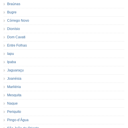
Braúnas
Bugre
Córrego Novo
Dionísio
Dom Cavati
Entre Folhas
Iapu
Ipaba
Jaguaraçu
Joanésia
Marliéria
Mesquita
Naque
Periquito
Pingo-d’Água