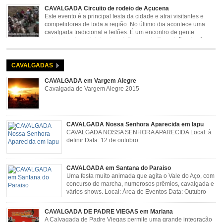
rodeio e shows com o Trio Pé de Cedro e o Trio […]
CAVALGADA Circuito de rodeio de Açucena
Este evento é a principal festa da cidade e atrai visitantes e
competidores de toda a região. No último dia acontece uma
cavalgada tradicional e leilões. É um encontro de gente
animada e hospitaleira. Local: Parque de Exposições José
Rosa Guimarães, Açucena Data: Setembro
CAVALGADAS
CAVALGADA em Vargem Alegre
Cavalgada de Vargem Alegre 2015
CAVALGADA Nossa Senhora Aparecida em Iapu
CAVALGADA NOSSA SENHORA APARECIDA Local: à
definir Data: 12 de outubro
CAVALGADA em Santana do Paraiso
Uma festa muito animada que agita o Vale do Aço, com
concurso de marcha, numerosos prêmios, cavalgada e
vários shows. Local: Área de Eventos Data: Outubro
CAVALGADA DE PADRE VIEGAS em Mariana
A Calvagada de Padre Viegas permite uma grande integração