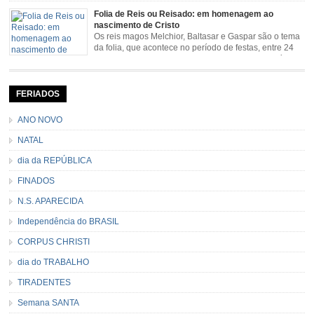
Senhora da Piedade (MG) e Nossa Senhora da Conceição Aparecida (SP)
Folia de Reis ou Reisado: em homenagem ao
pela Estrada Real. Quarto episódio […]
nascimento de Cristo
Os reis magos Melchior, Baltasar e Gaspar são o tema
da folia, que acontece no período de festas, entre 24
de dezembro e 06 de janeiro. Durante a festa, o líder e
seu contramestre lideram a música e o canto do grupo, passando pela
cidade e visitando a casa das pessoas, onde são entoadas profecias […]
FERIADOS
ANO NOVO
NATAL
dia da REPÚBLICA
FINADOS
N.S. APARECIDA
Independência do BRASIL
CORPUS CHRISTI
dia do TRABALHO
TIRADENTES
Semana SANTA