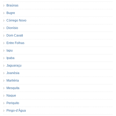
Braúnas
Bugre
Córrego Novo
Dionísio
Dom Cavati
Entre Folhas
Iapu
Ipaba
Jaguaraçu
Joanésia
Marliéria
Mesquita
Naque
Periquito
Pingo-d’Água