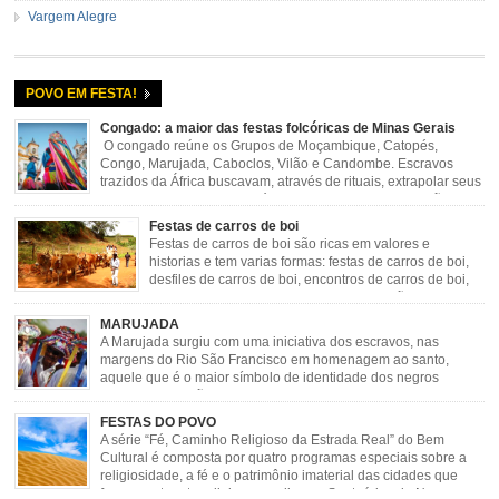
Vargem Alegre
POVO EM FESTA!
Congado: a maior das festas folcóricas de Minas Gerais
O congado reúne os Grupos de Moçambique, Catopés,
Congo, Marujada, Caboclos, Vilão e Candombe. Escravos
trazidos da África buscavam, através de rituais, extrapolar seus
sentimentos e culto a sua fé. O Congado nasceu da fusão
destes ritos com a religião católica, imposta aos negros pela Igreja, surgindo
Festas de carros de boi
novas histórias que envolviam, sobretudo, Nossa Senhora do […]
Festas de carros de boi são ricas em valores e
historias e tem varias formas: festas de carros de boi,
desfiles de carros de boi, encontros de carros de boi,
rodeios, carreatas de carros de boi, mutirão de carros
de boi, carreteada, carreiros, candeeiros, boiadas, carapinas, artesãos,
MARUJADA
exposição agropecuária, ou seja é um ponto forte […]
A Marujada surgiu com uma iniciativa dos escravos, nas
margens do Rio São Francisco em homenagem ao santo,
aquele que é o maior símbolo de identidade dos negros
escravizados, São Benedito. Este Santo foi assumido como
sendo milagroso e grande protetor de suas causas. o ponto alto da festa de
FESTAS DO POVO
São Benedito é a Marujada. […]
A série “Fé, Caminho Religioso da Estrada Real” do Bem
Cultural é composta por quatro programas especiais sobre a
religiosidade, a fé e o patrimônio imaterial das cidades que
fazem parte rota religiosa que liga os Santuários de Nossa