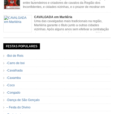
entre fazendeiros e criadores de cavalos da Região dos
Inconfidentes, e cidades vizinhas, e o prazer de mostrar em
uma arena animais de primeira linha. Cavalgada simboliza e
resgata cultura e saúde além de contar com apresentações musicais. Local:
CAVALGADA em Marliéria
Distrito de Padre Viegas, Antigo Campo de […]
Uma das cavalgadas mais tradicionais na região,
Marliéria garante o título junto a outras cidades
vizinhas. Após alguns anos sem efetivar a contratação
de grandes nomes da música sertaneja, em 2011 a
Cavalgada de Marliéria voltou, e não deixou dúvidas de que sua tradição
permanecerá. Caracterizada pelo frio agradável e pela presença de milhares
de […]
FESTAS POPULARES
-Boi de Reis
-Carro de boi
-Cavalhada
-Caxambu
-Coco
-Congado
-Dança de São Gonçalo
– Festa do Divino