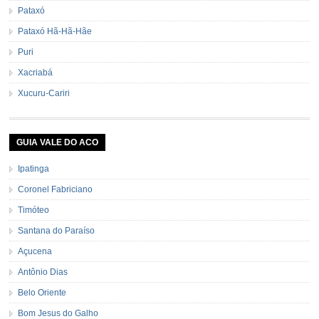
Pataxó
Pataxó Hã-Hã-Hãe
Puri
Xacriabá
Xucuru-Cariri
GUIA VALE DO ACO
Ipatinga
Coronel Fabriciano
Timóteo
Santana do Paraíso
Açucena
Antônio Dias
Belo Oriente
Bom Jesus do Galho