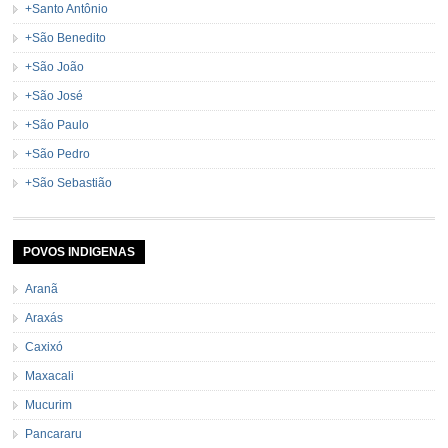
+Santo Antônio
+São Benedito
+São João
+São José
+São Paulo
+São Pedro
+São Sebastião
POVOS INDIGENAS
Aranã
Araxás
Caxixó
Maxacali
Mucurim
Pancararu