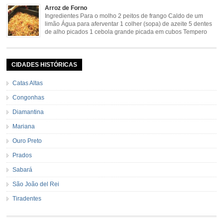
de Preparo: 40 minutos http://eusoumineirouaiso.com.br/culinaria-
Arroz de Forno
mineira/bananada#tempo-de-preparo
Ingredientes Para o molho 2 peitos de frango Caldo de um
limão Água para aferventar 1 colher (sopa) de azeite 5 dentes
de alho picados 1 cebola grande picada em cubos Tempero
caseiro verde 1 colher (sobremesa) de urucum 4 tomates sem
pele e sem sementes 1 pitada de noz moscada Salsa e cebolinha Pimenta
[…]
CIDADES HISTÓRICAS
Catas Altas
Congonhas
Diamantina
Mariana
Ouro Preto
Prados
Sabará
São João del Rei
Tiradentes