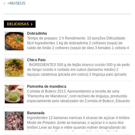
>MUSEUS
DELICIOSAS
Dobradinha
Tempo de preparo: 2 h Rendimento: 10 porções Dificuldade:
fácil Ingredientes 1 kg de dobradinha 2 colheres (sopa) de
caldo de limão 2 colheres (sopa) de óleo 3 tomates 1 cebola 4
dentes de alho Cheiro verde Cominho Colorau Pimenta a
gosto Modo de Preparo: Lavar muito bem a dobradinha com limão. Deixar de
Chico Paio
molho […]
INGREDIENTES 500 g de feijão branco cozido 500 g de peito
de fango cozido e cortado em cubos (tamanho médio) 2
liguiças calabresa (picada em cubos) 2 linguiça paio (picado
em cubos) 300 g de bacon (picado em cubos) 1 lata de milho
verde 2 dentes de alho amassado 3 colheres de óleo 2 […]
Pamonha de mandioca
Comida di Buteco 2013. Apresentamos a receita de uma
“Pamonha de Mandioca”, com recheio de linguiça, produzida
especialmente pelo idealizador do Comida di Buteco, Eduardo
Maya. Ingredientes (para 02 pamonhas): Massa: 15gr de
cebola picadinha 100gr de mandioca crua ralada e espremida 1 colher café
Bananada
de manteiga 35ml de leite Palha de milho verde 1 […]
Ingredientes 12 bananas nanicas 4 xícaras de açúcar 4 limões
Modo de Preparo Junte as bananas, o açúcar e o suco dos
limões Leve ao fogo e retire quando estiver desgrudando do
fundo da panela Tempo de Preparo Dificuldade: Fácil Tempo