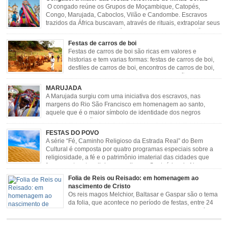
O congado reúne os Grupos de Moçambique, Catopés,
Congo, Marujada, Caboclos, Vilão e Candombe. Escravos
trazidos da África buscavam, através de rituais, extrapolar seus
sentimentos e culto a sua fé. O Congado nasceu da fusão
destes ritos com a religião católica, imposta aos negros pela Igreja, surgindo
Festas de carros de boi
novas histórias que envolviam, sobretudo, Nossa Senhora do […]
Festas de carros de boi são ricas em valores e
historias e tem varias formas: festas de carros de boi,
desfiles de carros de boi, encontros de carros de boi,
rodeios, carreatas de carros de boi, mutirão de carros
de boi, carreteada, carreiros, candeeiros, boiadas, carapinas, artesãos,
MARUJADA
exposição agropecuária, ou seja é um ponto forte […]
A Marujada surgiu com uma iniciativa dos escravos, nas
margens do Rio São Francisco em homenagem ao santo,
aquele que é o maior símbolo de identidade dos negros
escravizados, São Benedito. Este Santo foi assumido como
sendo milagroso e grande protetor de suas causas. o ponto alto da festa de
FESTAS DO POVO
São Benedito é a Marujada. […]
A série “Fé, Caminho Religioso da Estrada Real” do Bem
Cultural é composta por quatro programas especiais sobre a
religiosidade, a fé e o patrimônio imaterial das cidades que
fazem parte rota religiosa que liga os Santuários de Nossa
Senhora da Piedade (MG) e Nossa Senhora da Conceição Aparecida (SP)
Folia de Reis ou Reisado: em homenagem ao
pela Estrada Real. Quarto episódio […]
nascimento de Cristo
Os reis magos Melchior, Baltasar e Gaspar são o tema
da folia, que acontece no período de festas, entre 24
de dezembro e 06 de janeiro. Durante a festa, o líder e
seu contramestre lideram a música e o canto do grupo, passando pela
cidade e visitando a casa das pessoas, onde são entoadas profecias […]