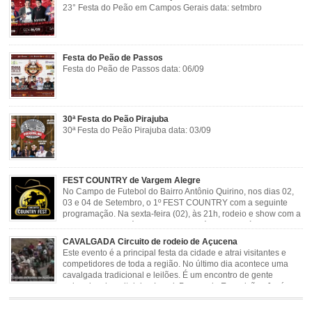
23° Festa do Peão em Campos Gerais data: setmbro
Festa do Peão de Passos
Festa do Peão de Passos data: 06/09
30ª Festa do Peão Pirajuba
30ª Festa do Peão Pirajuba data: 03/09
FEST COUNTRY de Vargem Alegre
No Campo de Futebol do Bairro Antônio Quirino, nos dias 02,
03 e 04 de Setembro, o 1º FEST COUNTRY com a seguinte
programação. Na sexta-feira (02), às 21h, rodeio e show com a
dupla sertaneja Cássio e Reynado; sábado (03), às 21h,
rodeio e shows com o Trio Pé de Cedro e o Trio […]
CAVALGADA Circuito de rodeio de Açucena
Este evento é a principal festa da cidade e atrai visitantes e
competidores de toda a região. No último dia acontece uma
cavalgada tradicional e leilões. É um encontro de gente
animada e hospitaleira. Local: Parque de Exposições José
Rosa Guimarães, Açucena Data: Setembro