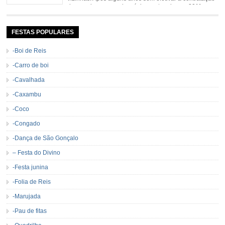
de grandes nomes da música sertaneja, em 2011 a
Cavalgada de Marliéria voltou, e não deixou dúvidas de que sua tradição
permanecerá. Caracterizada pelo frio agradável e pela presença de milhares
de […]
FESTAS POPULARES
-Boi de Reis
-Carro de boi
-Cavalhada
-Caxambu
-Coco
-Congado
-Dança de São Gonçalo
– Festa do Divino
-Festa junina
-Folia de Reis
-Marujada
-Pau de fitas