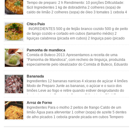
Tempo de preparo: 2 h Rendimento: 10 porções Dificuldade:
fácil Ingredientes 1 kg de dobradinha 2 colheres (sopa) de
caldo de limão 2 colheres (sopa) de óleo 3 tomates 1 cebola 4
dentes de alho Cheiro verde Cominho Colorau Pimenta a
gosto Modo de Preparo: Lavar muito bem a dobradinha com limão. Deixar de
Chico Paio
molho […]
INGREDIENTES 500 g de feijão branco cozido 500 g de peito
de fango cozido e cortado em cubos (tamanho médio) 2
liguiças calabresa (picada em cubos) 2 linguiça paio (picado
em cubos) 300 g de bacon (picado em cubos) 1 lata de milho
verde 2 dentes de alho amassado 3 colheres de óleo 2 […]
Pamonha de mandioca
Comida di Buteco 2013. Apresentamos a receita de uma
“Pamonha de Mandioca”, com recheio de linguiça, produzida
especialmente pelo idealizador do Comida di Buteco, Eduardo
Maya. Ingredientes (para 02 pamonhas): Massa: 15gr de
cebola picadinha 100gr de mandioca crua ralada e espremida 1 colher café
Bananada
de manteiga 35ml de leite Palha de milho verde 1 […]
Ingredientes 12 bananas nanicas 4 xícaras de açúcar 4 limões
Modo de Preparo Junte as bananas, o açúcar e o suco dos
limões Leve ao fogo e retire quando estiver desgrudando do
fundo da panela Tempo de Preparo Dificuldade: Fácil Tempo
de Preparo: 40 minutos http://eusoumineirouaiso.com.br/culinaria-
Arroz de Forno
mineira/bananada#tempo-de-preparo
Ingredientes Para o molho 2 peitos de frango Caldo de um
limão Água para aferventar 1 colher (sopa) de azeite 5 dentes
de alho picados 1 cebola grande picada em cubos Tempero
caseiro verde 1 colher (sobremesa) de urucum 4 tomates sem
pele e sem sementes 1 pitada de noz moscada Salsa e cebolinha Pimenta
[…]