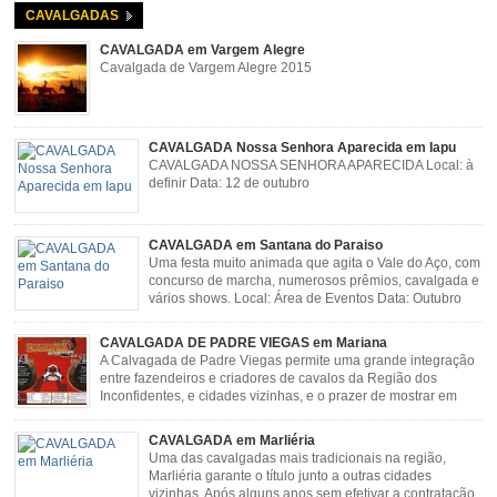
CAVALGADAS
CAVALGADA em Vargem Alegre
Cavalgada de Vargem Alegre 2015
CAVALGADA Nossa Senhora Aparecida em Iapu
CAVALGADA NOSSA SENHORA APARECIDA Local: à
definir Data: 12 de outubro
CAVALGADA em Santana do Paraiso
Uma festa muito animada que agita o Vale do Aço, com
concurso de marcha, numerosos prêmios, cavalgada e
vários shows. Local: Área de Eventos Data: Outubro
CAVALGADA DE PADRE VIEGAS em Mariana
A Calvagada de Padre Viegas permite uma grande integração
entre fazendeiros e criadores de cavalos da Região dos
Inconfidentes, e cidades vizinhas, e o prazer de mostrar em
uma arena animais de primeira linha. Cavalgada simboliza e
resgata cultura e saúde além de contar com apresentações musicais. Local:
CAVALGADA em Marliéria
Distrito de Padre Viegas, Antigo Campo de […]
Uma das cavalgadas mais tradicionais na região,
Marliéria garante o título junto a outras cidades
vizinhas. Após alguns anos sem efetivar a contratação