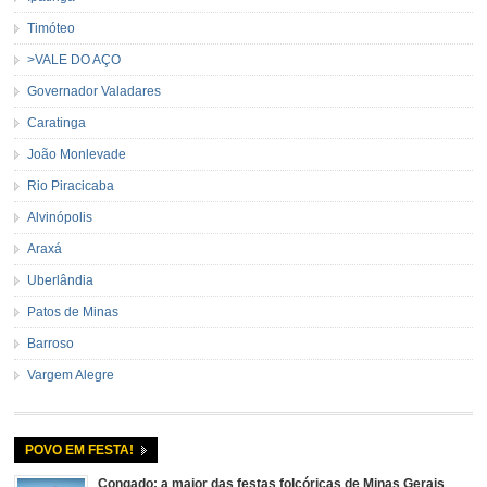
Timóteo
>VALE DO AÇO
Governador Valadares
Caratinga
João Monlevade
Rio Piracicaba
Alvinópolis
Araxá
Uberlândia
Patos de Minas
Barroso
Vargem Alegre
POVO EM FESTA!
Congado: a maior das festas folcóricas de Minas Gerais