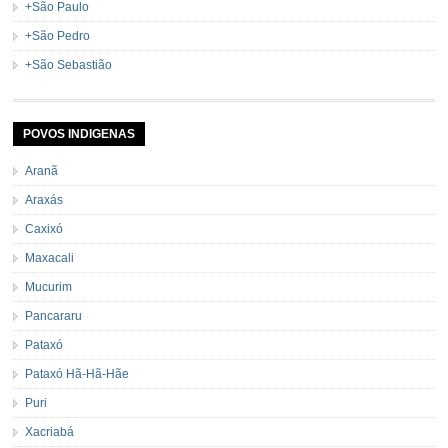
+São Paulo
+São Pedro
+São Sebastião
POVOS INDIGENAS
Aranã
Araxás
Caxixó
Maxacali
Mucurim
Pancararu
Pataxó
Pataxó Hã-Hã-Hãe
Puri
Xacriabá