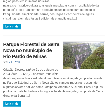
região possuem inúmeras riquezas
naturais e histórico-culturais, as quais mescladas com a hospitalidade da
população local transformam a região em um destino para quem busca
tranquilidade, simplicidade, serras, rios, lagos e cachoeiras de águas
cristalinas, além das festas tradicionais e arquitetura […]
Leia mais
Parque Florestal de Serra
Nova no município de
Rio Pardo de Minas
[ 0 ]
|
WM
Criação: Decreto s/nº de 21 de outubro de
2003. Área: 12.658,29 hectares. Município
de abrangência: Rio Pardo de Minas. Descrição: A vegetação predominante
no Parque Estadual de Serra Nova são os campos rupestres, possuindo
algumas árvores nativas como Jataipeba, Aroeira e Sucupira. Possui alguns
pontos de mata fechada e a topografia bastante irregular, composta da Serra
Geral e da Serra […]
Leia mais