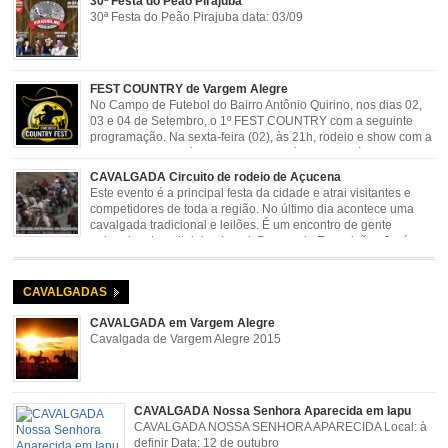
30ª Festa do Peão Pirajuba
30ª Festa do Peão Pirajuba data: 03/09
FEST COUNTRY de Vargem Alegre
No Campo de Futebol do Bairro Antônio Quirino, nos dias 02,
03 e 04 de Setembro, o 1º FEST COUNTRY com a seguinte
programação. Na sexta-feira (02), às 21h, rodeio e show com a
dupla sertaneja Cássio e Reynado; sábado (03), às 21h,
rodeio e shows com o Trio Pé de Cedro e o Trio […]
CAVALGADA Circuito de rodeio de Açucena
Este evento é a principal festa da cidade e atrai visitantes e
competidores de toda a região. No último dia acontece uma
cavalgada tradicional e leilões. É um encontro de gente
animada e hospitaleira. Local: Parque de Exposições José
Rosa Guimarães, Açucena Data: Setembro
CAVALGADAS
CAVALGADA em Vargem Alegre
Cavalgada de Vargem Alegre 2015
CAVALGADA Nossa Senhora Aparecida em Iapu
CAVALGADA NOSSA SENHORA APARECIDA Local: à
definir Data: 12 de outubro