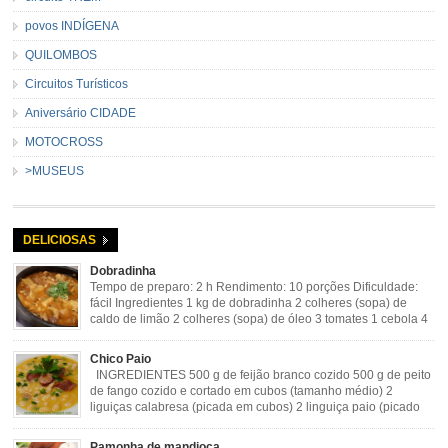
povos INDÍGENA
QUILOMBOS
Circuitos Turísticos
Aniversário CIDADE
MOTOCROSS
>MUSEUS
DELICIOSAS
Dobradinha
Tempo de preparo: 2 h Rendimento: 10 porções Dificuldade:
fácil Ingredientes 1 kg de dobradinha 2 colheres (sopa) de
caldo de limão 2 colheres (sopa) de óleo 3 tomates 1 cebola 4
dentes de alho Cheiro verde Cominho Colorau Pimenta a
gosto Modo de Preparo: Lavar muito bem a dobradinha com limão. Deixar de
Chico Paio
molho […]
INGREDIENTES 500 g de feijão branco cozido 500 g de peito
de fango cozido e cortado em cubos (tamanho médio) 2
liguiças calabresa (picada em cubos) 2 linguiça paio (picado
em cubos) 300 g de bacon (picado em cubos) 1 lata de milho
verde 2 dentes de alho amassado 3 colheres de óleo 2 […]
Pamonha de mandioca