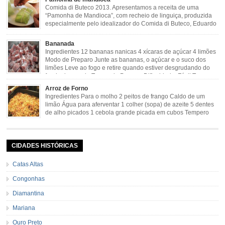
Comida di Buteco 2013. Apresentamos a receita de uma
“Pamonha de Mandioca”, com recheio de linguiça, produzida
especialmente pelo idealizador do Comida di Buteco, Eduardo
Maya. Ingredientes (para 02 pamonhas): Massa: 15gr de
cebola picadinha 100gr de mandioca crua ralada e espremida 1 colher café
Bananada
de manteiga 35ml de leite Palha de milho verde 1 […]
Ingredientes 12 bananas nanicas 4 xícaras de açúcar 4 limões
Modo de Preparo Junte as bananas, o açúcar e o suco dos
limões Leve ao fogo e retire quando estiver desgrudando do
fundo da panela Tempo de Preparo Dificuldade: Fácil Tempo
de Preparo: 40 minutos http://eusoumineirouaiso.com.br/culinaria-
Arroz de Forno
mineira/bananada#tempo-de-preparo
Ingredientes Para o molho 2 peitos de frango Caldo de um
limão Água para aferventar 1 colher (sopa) de azeite 5 dentes
de alho picados 1 cebola grande picada em cubos Tempero
caseiro verde 1 colher (sobremesa) de urucum 4 tomates sem
pele e sem sementes 1 pitada de noz moscada Salsa e cebolinha Pimenta
[…]
CIDADES HISTÓRICAS
Catas Altas
Congonhas
Diamantina
Mariana
Ouro Preto