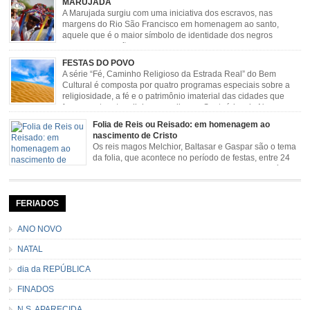
MARUJADA
exposição agropecuária, ou seja é um ponto forte […]
A Marujada surgiu com uma iniciativa dos escravos, nas
margens do Rio São Francisco em homenagem ao santo,
aquele que é o maior símbolo de identidade dos negros
escravizados, São Benedito. Este Santo foi assumido como
sendo milagroso e grande protetor de suas causas. o ponto alto da festa de
FESTAS DO POVO
São Benedito é a Marujada. […]
A série “Fé, Caminho Religioso da Estrada Real” do Bem
Cultural é composta por quatro programas especiais sobre a
religiosidade, a fé e o patrimônio imaterial das cidades que
fazem parte rota religiosa que liga os Santuários de Nossa
Senhora da Piedade (MG) e Nossa Senhora da Conceição Aparecida (SP)
Folia de Reis ou Reisado: em homenagem ao
pela Estrada Real. Quarto episódio […]
nascimento de Cristo
Os reis magos Melchior, Baltasar e Gaspar são o tema
da folia, que acontece no período de festas, entre 24
de dezembro e 06 de janeiro. Durante a festa, o líder e
seu contramestre lideram a música e o canto do grupo, passando pela
cidade e visitando a casa das pessoas, onde são entoadas profecias […]
FERIADOS
ANO NOVO
NATAL
dia da REPÚBLICA
FINADOS
N.S. APARECIDA