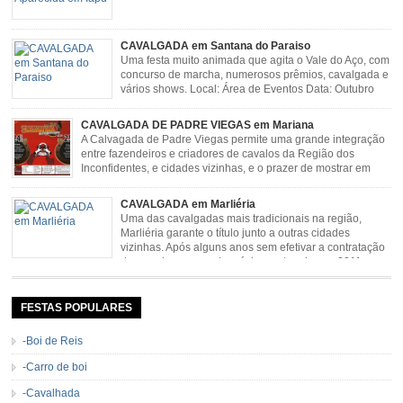
CAVALGADA em Santana do Paraiso
Uma festa muito animada que agita o Vale do Aço, com
concurso de marcha, numerosos prêmios, cavalgada e
vários shows. Local: Área de Eventos Data: Outubro
CAVALGADA DE PADRE VIEGAS em Mariana
A Calvagada de Padre Viegas permite uma grande integração
entre fazendeiros e criadores de cavalos da Região dos
Inconfidentes, e cidades vizinhas, e o prazer de mostrar em
uma arena animais de primeira linha. Cavalgada simboliza e
resgata cultura e saúde além de contar com apresentações musicais. Local:
CAVALGADA em Marliéria
Distrito de Padre Viegas, Antigo Campo de […]
Uma das cavalgadas mais tradicionais na região,
Marliéria garante o título junto a outras cidades
vizinhas. Após alguns anos sem efetivar a contratação
de grandes nomes da música sertaneja, em 2011 a
Cavalgada de Marliéria voltou, e não deixou dúvidas de que sua tradição
permanecerá. Caracterizada pelo frio agradável e pela presença de milhares
de […]
FESTAS POPULARES
-Boi de Reis
-Carro de boi
-Cavalhada