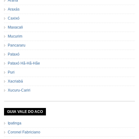
Aranã
Araxás
Caxixó
Maxacali
Mucurim
Pancararu
Pataxó
Pataxó Hã-Hã-Hãe
Puri
Xacriabá
Xucuru-Cariri
GUIA VALE DO ACO
Ipatinga
Coronel Fabriciano