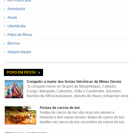
Rio Piracicaba
Alvinópolis
Araxá
Uberlândia
Patos de Minas
Barroso
Vargem Alegre
POVO EM FESTA!
Congado: a maior das festas folcóricas de Minas Gerais
O congado reúne os Grupos de Moçambique, Catopés,
Congo, Marujada, Caboclos, Vilão e Candombe. Escravos
trazidos da África buscavam, através de rituais, extrapolar seus
sentimentos e culto a sua fé. O Congado nasceu da fusão
destes ritos com a religião católica, imposta aos negros pela Igreja, surgindo
Festas de carros de boi
novas histórias que envolviam, sobretudo, Nossa Senhora do […]
Festas de carros de boi são ricas em valores e
historias e tem varias formas: festas de carros de boi,
desfiles de carros de boi, encontros de carros de boi,
rodeios, carreatas de carros de boi, mutirão de carros
de boi, carreteada, carreiros, candeeiros, boiadas, carapinas, artesãos,