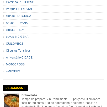
Caminho RELIGIOSO
Parque FLORESTAL
cidade HISTÓRICA
Águas TERMAIS
circuito TREM
povos INDÍGENA
QUILOMBOS
Circuitos Turísticos
Aniversário CIDADE
MOTOCROSS
>MUSEUS
DELICIOSAS
Dobradinha
Tempo de preparo: 2 h Rendimento: 10 porções Dificuldade:
fácil Ingredientes 1 kg de dobradinha 2 colheres (sopa) de
caldo de limão 2 colheres (sopa) de óleo 3 tomates 1 cebola 4