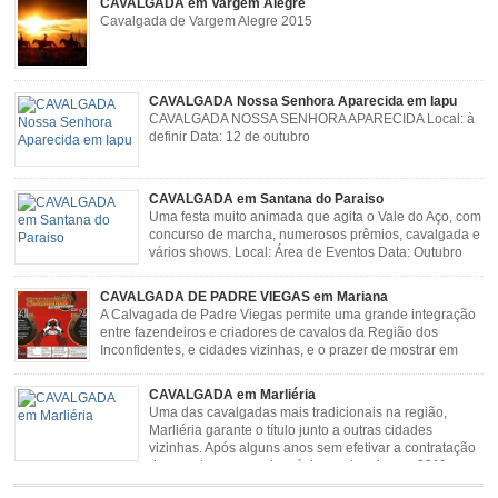
CAVALGADA em Vargem Alegre
Cavalgada de Vargem Alegre 2015
CAVALGADA Nossa Senhora Aparecida em Iapu
CAVALGADA NOSSA SENHORA APARECIDA Local: à
definir Data: 12 de outubro
CAVALGADA em Santana do Paraiso
Uma festa muito animada que agita o Vale do Aço, com
concurso de marcha, numerosos prêmios, cavalgada e
vários shows. Local: Área de Eventos Data: Outubro
CAVALGADA DE PADRE VIEGAS em Mariana
A Calvagada de Padre Viegas permite uma grande integração
entre fazendeiros e criadores de cavalos da Região dos
Inconfidentes, e cidades vizinhas, e o prazer de mostrar em
uma arena animais de primeira linha. Cavalgada simboliza e
resgata cultura e saúde além de contar com apresentações musicais. Local:
CAVALGADA em Marliéria
Distrito de Padre Viegas, Antigo Campo de […]
Uma das cavalgadas mais tradicionais na região,
Marliéria garante o título junto a outras cidades
vizinhas. Após alguns anos sem efetivar a contratação
de grandes nomes da música sertaneja, em 2011 a
Cavalgada de Marliéria voltou, e não deixou dúvidas de que sua tradição