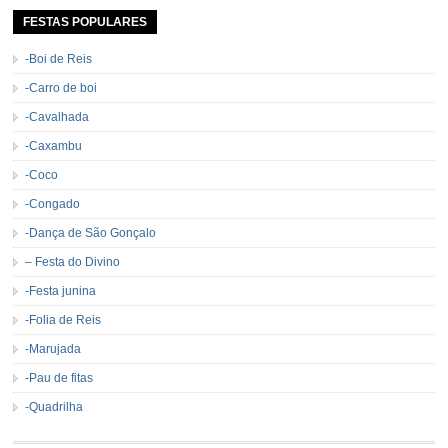
permanecerá. Caracterizada pelo frio agradável e pela presença de milhares
de […]
FESTAS POPULARES
-Boi de Reis
-Carro de boi
-Cavalhada
-Caxambu
-Coco
-Congado
-Dança de São Gonçalo
– Festa do Divino
-Festa junina
-Folia de Reis
-Marujada
-Pau de fitas
-Quadrilha