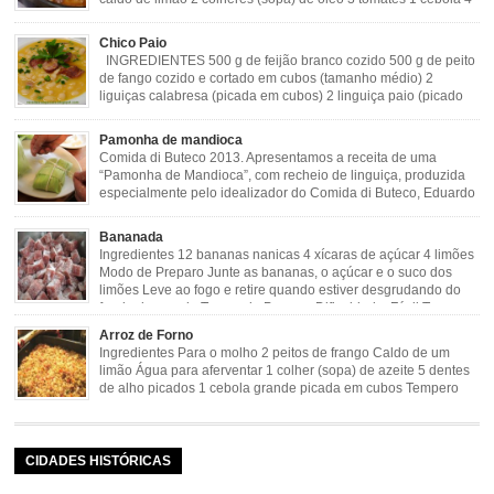
dentes de alho Cheiro verde Cominho Colorau Pimenta a
gosto Modo de Preparo: Lavar muito bem a dobradinha com limão. Deixar de
Chico Paio
molho […]
INGREDIENTES 500 g de feijão branco cozido 500 g de peito
de fango cozido e cortado em cubos (tamanho médio) 2
liguiças calabresa (picada em cubos) 2 linguiça paio (picado
em cubos) 300 g de bacon (picado em cubos) 1 lata de milho
verde 2 dentes de alho amassado 3 colheres de óleo 2 […]
Pamonha de mandioca
Comida di Buteco 2013. Apresentamos a receita de uma
“Pamonha de Mandioca”, com recheio de linguiça, produzida
especialmente pelo idealizador do Comida di Buteco, Eduardo
Maya. Ingredientes (para 02 pamonhas): Massa: 15gr de
cebola picadinha 100gr de mandioca crua ralada e espremida 1 colher café
Bananada
de manteiga 35ml de leite Palha de milho verde 1 […]
Ingredientes 12 bananas nanicas 4 xícaras de açúcar 4 limões
Modo de Preparo Junte as bananas, o açúcar e o suco dos
limões Leve ao fogo e retire quando estiver desgrudando do
fundo da panela Tempo de Preparo Dificuldade: Fácil Tempo
de Preparo: 40 minutos http://eusoumineirouaiso.com.br/culinaria-
Arroz de Forno
mineira/bananada#tempo-de-preparo
Ingredientes Para o molho 2 peitos de frango Caldo de um
limão Água para aferventar 1 colher (sopa) de azeite 5 dentes
de alho picados 1 cebola grande picada em cubos Tempero
caseiro verde 1 colher (sobremesa) de urucum 4 tomates sem
pele e sem sementes 1 pitada de noz moscada Salsa e cebolinha Pimenta
[…]
CIDADES HISTÓRICAS