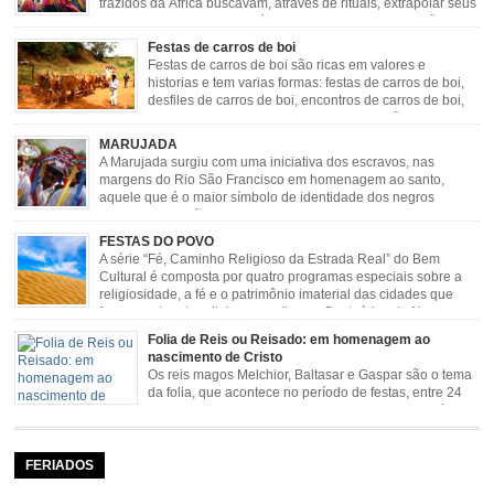
trazidos da África buscavam, através de rituais, extrapolar seus
sentimentos e culto a sua fé. O Congado nasceu da fusão
destes ritos com a religião católica, imposta aos negros pela Igreja, surgindo
Festas de carros de boi
novas histórias que envolviam, sobretudo, Nossa Senhora do […]
Festas de carros de boi são ricas em valores e
historias e tem varias formas: festas de carros de boi,
desfiles de carros de boi, encontros de carros de boi,
rodeios, carreatas de carros de boi, mutirão de carros
de boi, carreteada, carreiros, candeeiros, boiadas, carapinas, artesãos,
MARUJADA
exposição agropecuária, ou seja é um ponto forte […]
A Marujada surgiu com uma iniciativa dos escravos, nas
margens do Rio São Francisco em homenagem ao santo,
aquele que é o maior símbolo de identidade dos negros
escravizados, São Benedito. Este Santo foi assumido como
sendo milagroso e grande protetor de suas causas. o ponto alto da festa de
FESTAS DO POVO
São Benedito é a Marujada. […]
A série “Fé, Caminho Religioso da Estrada Real” do Bem
Cultural é composta por quatro programas especiais sobre a
religiosidade, a fé e o patrimônio imaterial das cidades que
fazem parte rota religiosa que liga os Santuários de Nossa
Senhora da Piedade (MG) e Nossa Senhora da Conceição Aparecida (SP)
Folia de Reis ou Reisado: em homenagem ao
pela Estrada Real. Quarto episódio […]
nascimento de Cristo
Os reis magos Melchior, Baltasar e Gaspar são o tema
da folia, que acontece no período de festas, entre 24
de dezembro e 06 de janeiro. Durante a festa, o líder e
seu contramestre lideram a música e o canto do grupo, passando pela
cidade e visitando a casa das pessoas, onde são entoadas profecias […]
FERIADOS