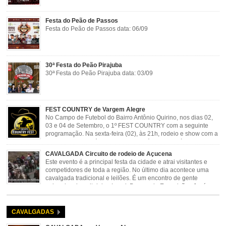
Festa do Peão de Passos
Festa do Peão de Passos data: 06/09
30ª Festa do Peão Pirajuba
30ª Festa do Peão Pirajuba data: 03/09
FEST COUNTRY de Vargem Alegre
No Campo de Futebol do Bairro Antônio Quirino, nos dias 02,
03 e 04 de Setembro, o 1º FEST COUNTRY com a seguinte
programação. Na sexta-feira (02), às 21h, rodeio e show com a
dupla sertaneja Cássio e Reynado; sábado (03), às 21h,
rodeio e shows com o Trio Pé de Cedro e o Trio […]
CAVALGADA Circuito de rodeio de Açucena
Este evento é a principal festa da cidade e atrai visitantes e
competidores de toda a região. No último dia acontece uma
cavalgada tradicional e leilões. É um encontro de gente
animada e hospitaleira. Local: Parque de Exposições José
Rosa Guimarães, Açucena Data: Setembro
CAVALGADAS