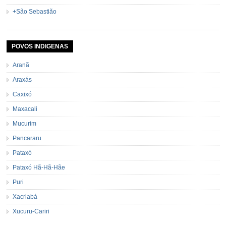
+São Sebastião
POVOS INDIGENAS
Aranã
Araxás
Caxixó
Maxacali
Mucurim
Pancararu
Pataxó
Pataxó Hã-Hã-Hãe
Puri
Xacriabá
Xucuru-Cariri