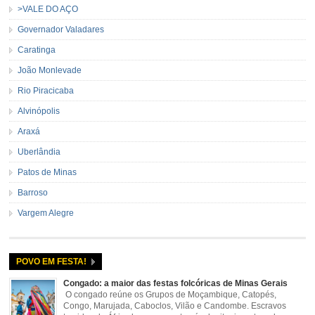
>VALE DO AÇO
Governador Valadares
Caratinga
João Monlevade
Rio Piracicaba
Alvinópolis
Araxá
Uberlândia
Patos de Minas
Barroso
Vargem Alegre
POVO EM FESTA!
Congado: a maior das festas folcóricas de Minas Gerais
O congado reúne os Grupos de Moçambique, Catopés,
Congo, Marujada, Caboclos, Vilão e Candombe. Escravos