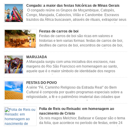
Congado: a maior das festas folcóricas de Minas Gerais
O congado reúne os Grupos de Moçambique, Catopés,
Congo, Marujada, Caboclos, Vilão e Candombe. Escravos
trazidos da África buscavam, através de rituais, extrapolar seus
sentimentos e culto a sua fé. O Congado nasceu da fusão
destes ritos com a religião católica, imposta aos negros pela Igreja, surgindo
Festas de carros de boi
novas histórias que envolviam, sobretudo, Nossa Senhora do […]
Festas de carros de boi são ricas em valores e
historias e tem varias formas: festas de carros de boi,
desfiles de carros de boi, encontros de carros de boi,
rodeios, carreatas de carros de boi, mutirão de carros
de boi, carreteada, carreiros, candeeiros, boiadas, carapinas, artesãos,
MARUJADA
exposição agropecuária, ou seja é um ponto forte […]
A Marujada surgiu com uma iniciativa dos escravos, nas
margens do Rio São Francisco em homenagem ao santo,
aquele que é o maior símbolo de identidade dos negros
escravizados, São Benedito. Este Santo foi assumido como
sendo milagroso e grande protetor de suas causas. o ponto alto da festa de
FESTAS DO POVO
São Benedito é a Marujada. […]
A série “Fé, Caminho Religioso da Estrada Real” do Bem
Cultural é composta por quatro programas especiais sobre a
religiosidade, a fé e o patrimônio imaterial das cidades que
fazem parte rota religiosa que liga os Santuários de Nossa
Senhora da Piedade (MG) e Nossa Senhora da Conceição Aparecida (SP)
Folia de Reis ou Reisado: em homenagem ao
pela Estrada Real. Quarto episódio […]
nascimento de Cristo
Os reis magos Melchior, Baltasar e Gaspar são o tema
da folia, que acontece no período de festas, entre 24
de dezembro e 06 de janeiro. Durante a festa, o líder e