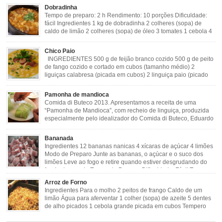
Dobradinha
Tempo de preparo: 2 h Rendimento: 10 porções Dificuldade:
fácil Ingredientes 1 kg de dobradinha 2 colheres (sopa) de
caldo de limão 2 colheres (sopa) de óleo 3 tomates 1 cebola 4
dentes de alho Cheiro verde Cominho Colorau Pimenta a
gosto Modo de Preparo: Lavar muito bem a dobradinha com limão. Deixar de
Chico Paio
molho […]
INGREDIENTES 500 g de feijão branco cozido 500 g de peito
de fango cozido e cortado em cubos (tamanho médio) 2
liguiças calabresa (picada em cubos) 2 linguiça paio (picado
em cubos) 300 g de bacon (picado em cubos) 1 lata de milho
verde 2 dentes de alho amassado 3 colheres de óleo 2 […]
Pamonha de mandioca
Comida di Buteco 2013. Apresentamos a receita de uma
“Pamonha de Mandioca”, com recheio de linguiça, produzida
especialmente pelo idealizador do Comida di Buteco, Eduardo
Maya. Ingredientes (para 02 pamonhas): Massa: 15gr de
cebola picadinha 100gr de mandioca crua ralada e espremida 1 colher café
Bananada
de manteiga 35ml de leite Palha de milho verde 1 […]
Ingredientes 12 bananas nanicas 4 xícaras de açúcar 4 limões
Modo de Preparo Junte as bananas, o açúcar e o suco dos
limões Leve ao fogo e retire quando estiver desgrudando do
fundo da panela Tempo de Preparo Dificuldade: Fácil Tempo
de Preparo: 40 minutos http://eusoumineirouaiso.com.br/culinaria-
Arroz de Forno
mineira/bananada#tempo-de-preparo
Ingredientes Para o molho 2 peitos de frango Caldo de um
limão Água para aferventar 1 colher (sopa) de azeite 5 dentes
de alho picados 1 cebola grande picada em cubos Tempero
caseiro verde 1 colher (sobremesa) de urucum 4 tomates sem
pele e sem sementes 1 pitada de noz moscada Salsa e cebolinha Pimenta