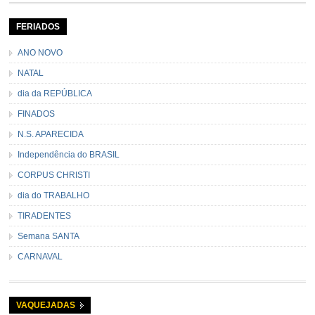
seu contramestre lideram a música e o canto do grupo, passando pela
cidade e visitando a casa das pessoas, onde são entoadas profecias […]
FERIADOS
ANO NOVO
NATAL
dia da REPÚBLICA
FINADOS
N.S. APARECIDA
Independência do BRASIL
CORPUS CHRISTI
dia do TRABALHO
TIRADENTES
Semana SANTA
CARNAVAL
VAQUEJADAS