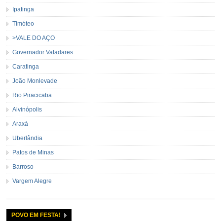
Ipatinga
Timóteo
>VALE DO AÇO
Governador Valadares
Caratinga
João Monlevade
Rio Piracicaba
Alvinópolis
Araxá
Uberlândia
Patos de Minas
Barroso
Vargem Alegre
POVO EM FESTA!