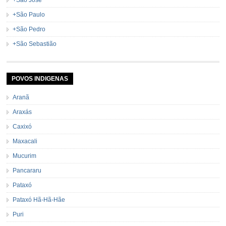
+São Paulo
+São Pedro
+São Sebastião
POVOS INDIGENAS
Aranã
Araxás
Caxixó
Maxacali
Mucurim
Pancararu
Pataxó
Pataxó Hã-Hã-Hãe
Puri