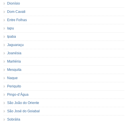
Dionísio
Dom Cavati
Entre Folhas
Iapu
Ipaba
Jaguaraçu
Joanésia
Marliéria
Mesquita
Naque
Periquito
Pingo-d’Água
São João do Oriente
São José do Goiabal
Sobrália