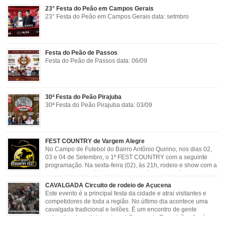
23° Festa do Peão em Campos Gerais
23° Festa do Peão em Campos Gerais data: setmbro
Festa do Peão de Passos
Festa do Peão de Passos data: 06/09
30ª Festa do Peão Pirajuba
30ª Festa do Peão Pirajuba data: 03/09
FEST COUNTRY de Vargem Alegre
No Campo de Futebol do Bairro Antônio Quirino, nos dias 02,
03 e 04 de Setembro, o 1º FEST COUNTRY com a seguinte
programação. Na sexta-feira (02), às 21h, rodeio e show com a
dupla sertaneja Cássio e Reynado; sábado (03), às 21h,
rodeio e shows com o Trio Pé de Cedro e o Trio […]
CAVALGADA Circuito de rodeio de Açucena
Este evento é a principal festa da cidade e atrai visitantes e
competidores de toda a região. No último dia acontece uma
cavalgada tradicional e leilões. É um encontro de gente
animada e hospitaleira. Local: Parque de Exposições José