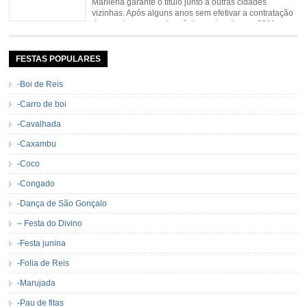
Marliéria garante o título junto a outras cidades
vizinhas. Após alguns anos sem efetivar a contratação
de grandes nomes da música sertaneja, em 2011 a
Cavalgada de Marliéria voltou, e não deixou dúvidas de que sua tradição
permanecerá. Caracterizada pelo frio agradável e pela presença de milhares
de […]
FESTAS POPULARES
-Boi de Reis
-Carro de boi
-Cavalhada
-Caxambu
-Coco
-Congado
-Dança de São Gonçalo
– Festa do Divino
-Festa junina
-Folia de Reis
-Marujada
-Pau de fitas