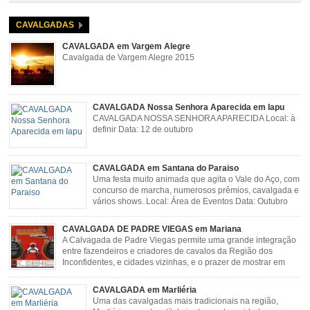
Rosa Guimarães, Açucena Data: Setembro
CAVALGADAS
CAVALGADA em Vargem Alegre
Cavalgada de Vargem Alegre 2015
CAVALGADA Nossa Senhora Aparecida em Iapu
CAVALGADA NOSSA SENHORA APARECIDA Local: à
definir Data: 12 de outubro
CAVALGADA em Santana do Paraiso
Uma festa muito animada que agita o Vale do Aço, com
concurso de marcha, numerosos prêmios, cavalgada e
vários shows. Local: Área de Eventos Data: Outubro
CAVALGADA DE PADRE VIEGAS em Mariana
A Calvagada de Padre Viegas permite uma grande integração
entre fazendeiros e criadores de cavalos da Região dos
Inconfidentes, e cidades vizinhas, e o prazer de mostrar em
uma arena animais de primeira linha. Cavalgada simboliza e
resgata cultura e saúde além de contar com apresentações musicais. Local:
CAVALGADA em Marliéria
Distrito de Padre Viegas, Antigo Campo de […]
Uma das cavalgadas mais tradicionais na região,