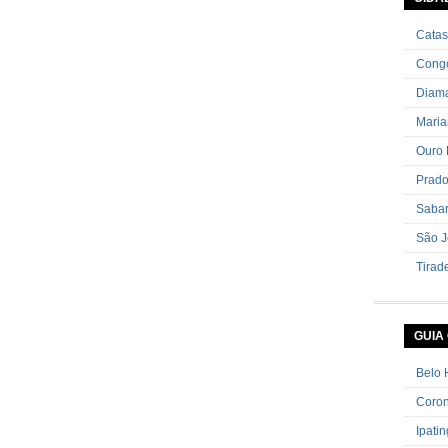
cebolin
Catas
Cong
Diama
Mari
Ouro 
Prad
Saba
São J
Tirad
GUIA
Belo 
Coron
Ipati