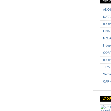
FERI
passand
onde sã
ANO 
NATA
dia 
FINA
N.S.
Indep
CORP
dia 
TIRA
Sema
CARN
VAQU