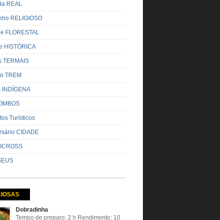
ada REAL
nho RELIGIOSO
ue FLORESTAL
de HISTÓRICA
s TERMAIS
ito TREM
s INDÍGENA
OMBOS
tos Turísticos
rsário CIDADE
OCROSS
SEUS
CIOSAS
Dobradinha
Tempo de preparo: 2 h Rendimento: 10