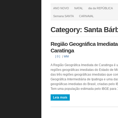
ANO NOVO
NATAL
dia da REPÚBLICA
Semana SANTA
CARNAVAL
Category: Santa Bár
Região Geográfica Imediata
Caratinga
[ 0 ]
|
WM
A Região Geográfica Imediata de Caratinga é 
regiões geográficas imediatas do Estado de M
das três regiões geográficas imediatas que 
Geográfica Intermediária de Ipatinga e uma da
geográficas imediatas do Brasil, criadas pelo
Tem uma população estimada pelo IBGE para 1
Leia mais