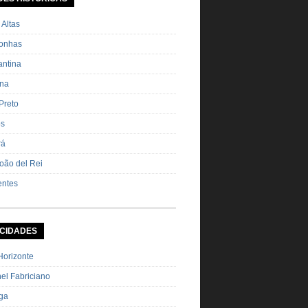
ha Pimenta […]
 Altas
onhas
ntina
ana
Preto
os
rá
oão del Rei
entes
 CIDADES
Horizonte
el Fabriciano
nga