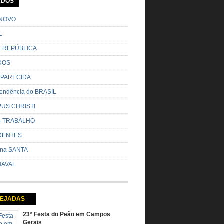
ADOS
o pela cidade e visitando a casa das pessoas,
o entoadas profecias […]
NOVO
L
da REPÚBLICA
DOS
 APARECIDA
endência do BRASIL
US CHRISTI
do TRABALHO
DENTES
na SANTA
AVAL
EJADAS
23° Festa do Peão em Campos
Gerais