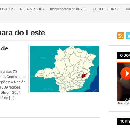
FINADOS
N.S. APARECIDA
Independência do BRASIL
CORPUS CHRISTI
di
bara do Leste
 de
O SO
uma das 70
inas Gerais, uma
compõem a Região
s 509 regiões
 IBGE em 2017.
.º de […]
TURI