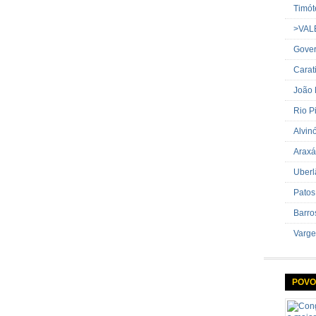
Timót
>VAL
Gover
Carat
João
Rio P
Alvin
Araxá
Uberl
Patos
Barro
Varge
POVO