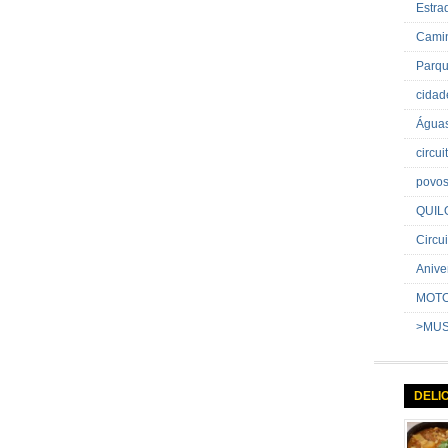
Estr
Cami
Parq
cida
Água
circu
povo
QUIL
Circui
Anive
MOT
>MU
DELI