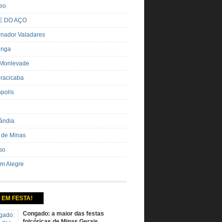
eo
E DO AÇO
nador Valadares
inga
 Monlevade
iracicaba
ópolis
ândia
 de Minas
so
m Alegre
 EM FESTA!
Congado: a maior das festas
folcóricas de Minas Gerais