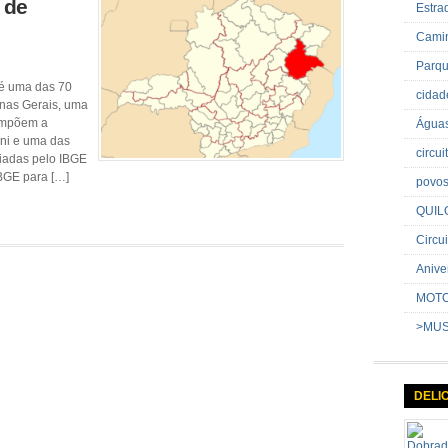
 de
Estr
Cami
Parq
 é uma das 70
cida
inas Gerais, uma
compõem a
Água
oni e uma das
circu
riadas pelo IBGE
BGE para […]
povo
QUIL
Circui
Anive
MOT
>MU
DELI