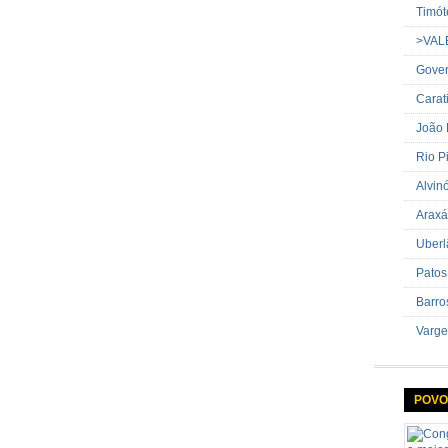
Timót
>VAL
Gover
Carat
João
Rio P
Alvin
Araxá
Uberl
Patos
Barro
Varge
POVO