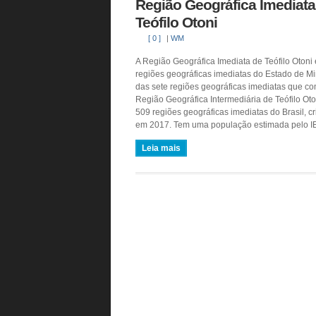
Região Geográfica Imediata
Teófilo Otoni
[ 0 ]
|
WM
A Região Geográfica Imediata de Teófilo Otoni
regiões geográficas imediatas do Estado de M
das sete regiões geográficas imediatas que 
Região Geográfica Intermediária de Teófilo Ot
509 regiões geográficas imediatas do Brasil, c
em 2017. Tem uma população estimada pelo I
Leia mais