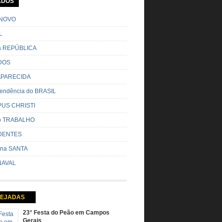
ADOS
o pela cidade e visitando a casa das pessoas,
o entoadas profecias […]
NOVO
L
da REPÚBLICA
DOS
 APARECIDA
endência do BRASIL
US CHRISTI
do TRABALHO
DENTES
na SANTA
AVAL
EJADAS
23° Festa do Peão em Campos
Gerais