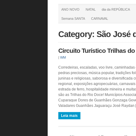
ANO NOVO
NATAL
dia da REPÚBLICA
Semana SANTA
CARNAVAL
Category: São José 
Circuito Turístico Trilhas d
|
WM
Corredeiras, escaladas, voo livre, caminhadas 
pedras preciosas, música popular, tradições folc
juninas e religiosas, saborosa e diversificada c
regional, exposições agropecuárias, carnavais 
estrada de ferro, hospitalidade mineira e muitas
são as Trilhas do Rio Doce! Municípios Associ
Cuparaque Dores de Guanhães Gonzaga Gov
Valadares Guanhães Jaguaraçu José Raydan 
Leia mais