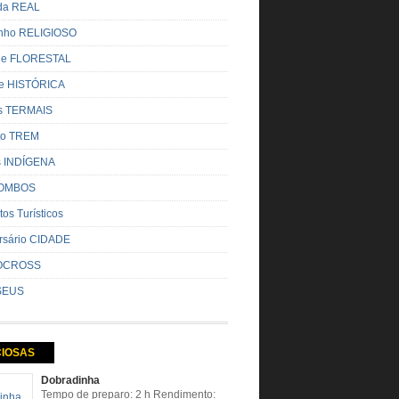
ada REAL
nho RELIGIOSO
ue FLORESTAL
de HISTÓRICA
s TERMAIS
ito TREM
s INDÍGENA
OMBOS
tos Turísticos
rsário CIDADE
OCROSS
SEUS
CIOSAS
Dobradinha
Tempo de preparo: 2 h Rendimento: