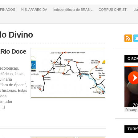
FINADOS
N.S. APARECIDA
Independência do BRASIL
CORPUS CHRISTI
di
do Divino
o Rio Doce
O SO
ecológicas,
lóricas, festas
ulinária
“fora de época”,
 histórias. Estas
ados:
ernador
[…]
TURI