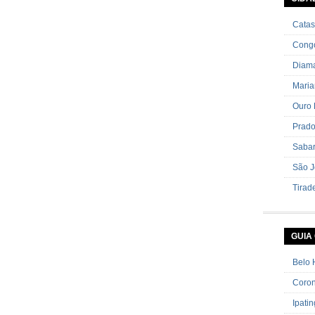
cebolin
Catas
Cong
Diama
Mari
Ouro 
Prad
Saba
São J
Tirad
GUIA
Belo 
Coron
Ipati