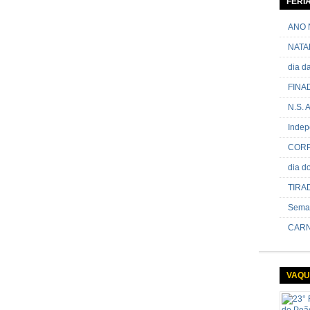
FERI
passand
onde sã
ANO 
NATA
dia 
FINA
N.S.
Indep
CORP
dia 
TIRA
Sema
CARN
VAQU