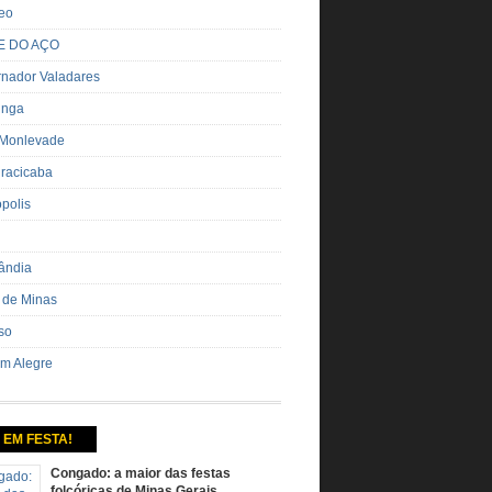
eo
E DO AÇO
nador Valadares
inga
 Monlevade
iracicaba
ópolis
ândia
 de Minas
so
m Alegre
 EM FESTA!
Congado: a maior das festas
folcóricas de Minas Gerais