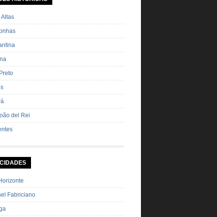
ha Pimenta […]
 Altas
onhas
ntina
ana
Preto
os
rá
oão del Rei
entes
 CIDADES
Horizonte
el Fabriciano
nga