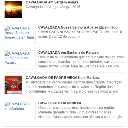
CAVALGADA em Vargem Alegre
Cavalgada de Vargem Alegre 2015
CAVALGADA Nossa Senhora Aparecida em Iapu
CAVALGADA NOSSA SENHORA APARECIDA Local: à
definir Data: 12 de outubro
CAVALGADA em Santana do Paraiso
Uma festa muito animada que agita o Vale do Aço, com
concurso de marcha, numerosos prêmios, cavalgada e
vários shows. Local: Área de Eventos Data: Outubro
CAVALGADA DE PADRE VIEGAS em Mariana
A Calvagada de Padre Viegas permite uma grande integração
entre fazendeiros e criadores de cavalos da Região dos
Inconfidentes, e cidades vizinhas, e o prazer de mostrar em
uma arena animais de primeira linha. Cavalgada simboliza e
resgata cultura e saúde além de contar com apresentações musicais. Local:
CAVALGADA em Marliéria
Distrito de Padre Viegas, Antigo Campo de […]
Uma das cavalgadas mais tradicionais na região,
Marliéria garante o título junto a outras cidades
vizinhas. Após alguns anos sem efetivar a contratação
de grandes nomes da música sertaneja, em 2011 a
Cavalgada de Marliéria voltou, e não deixou dúvidas de que sua tradição