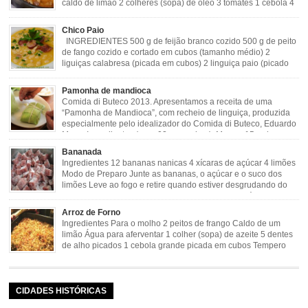
caldo de limão 2 colheres (sopa) de óleo 3 tomates 1 cebola 4
dentes de alho Cheiro verde Cominho Colorau Pimenta a
gosto Modo de Preparo: Lavar muito bem a dobradinha com limão. Deixar de
Chico Paio
molho […]
INGREDIENTES 500 g de feijão branco cozido 500 g de peito
de fango cozido e cortado em cubos (tamanho médio) 2
liguiças calabresa (picada em cubos) 2 linguiça paio (picado
em cubos) 300 g de bacon (picado em cubos) 1 lata de milho
verde 2 dentes de alho amassado 3 colheres de óleo 2 […]
Pamonha de mandioca
Comida di Buteco 2013. Apresentamos a receita de uma
“Pamonha de Mandioca”, com recheio de linguiça, produzida
especialmente pelo idealizador do Comida di Buteco, Eduardo
Maya. Ingredientes (para 02 pamonhas): Massa: 15gr de
cebola picadinha 100gr de mandioca crua ralada e espremida 1 colher café
Bananada
de manteiga 35ml de leite Palha de milho verde 1 […]
Ingredientes 12 bananas nanicas 4 xícaras de açúcar 4 limões
Modo de Preparo Junte as bananas, o açúcar e o suco dos
limões Leve ao fogo e retire quando estiver desgrudando do
fundo da panela Tempo de Preparo Dificuldade: Fácil Tempo
de Preparo: 40 minutos http://eusoumineirouaiso.com.br/culinaria-
Arroz de Forno
mineira/bananada#tempo-de-preparo
Ingredientes Para o molho 2 peitos de frango Caldo de um
limão Água para aferventar 1 colher (sopa) de azeite 5 dentes
de alho picados 1 cebola grande picada em cubos Tempero
caseiro verde 1 colher (sobremesa) de urucum 4 tomates sem
pele e sem sementes 1 pitada de noz moscada Salsa e cebolinha Pimenta
[…]
CIDADES HISTÓRICAS