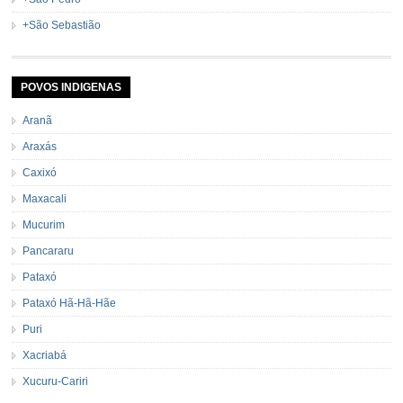
+São Sebastião
POVOS INDIGENAS
Aranã
Araxás
Caxixó
Maxacali
Mucurim
Pancararu
Pataxó
Pataxó Hã-Hã-Hãe
Puri
Xacriabá
Xucuru-Cariri