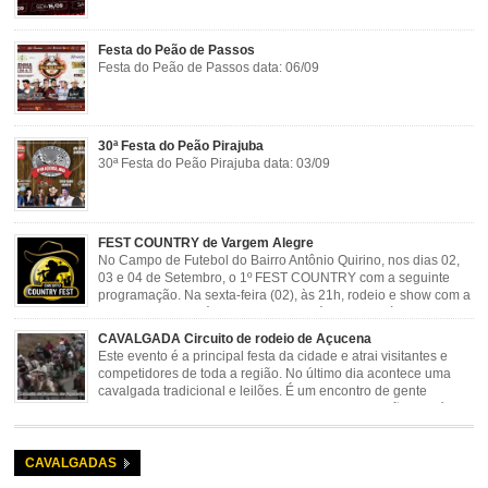
Festa do Peão de Passos
Festa do Peão de Passos data: 06/09
30ª Festa do Peão Pirajuba
30ª Festa do Peão Pirajuba data: 03/09
FEST COUNTRY de Vargem Alegre
No Campo de Futebol do Bairro Antônio Quirino, nos dias 02,
03 e 04 de Setembro, o 1º FEST COUNTRY com a seguinte
programação. Na sexta-feira (02), às 21h, rodeio e show com a
dupla sertaneja Cássio e Reynado; sábado (03), às 21h,
rodeio e shows com o Trio Pé de Cedro e o Trio […]
CAVALGADA Circuito de rodeio de Açucena
Este evento é a principal festa da cidade e atrai visitantes e
competidores de toda a região. No último dia acontece uma
cavalgada tradicional e leilões. É um encontro de gente
animada e hospitaleira. Local: Parque de Exposições José
Rosa Guimarães, Açucena Data: Setembro
CAVALGADAS