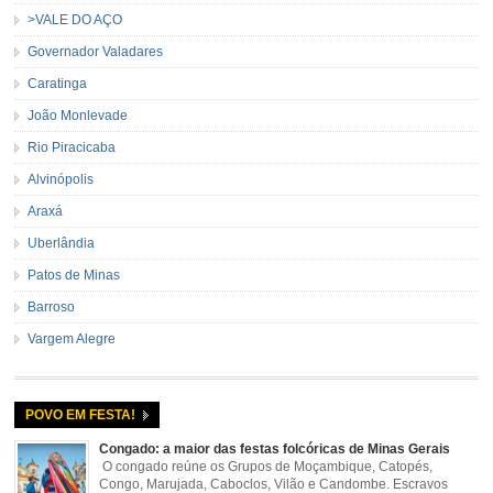
>VALE DO AÇO
Governador Valadares
Caratinga
João Monlevade
Rio Piracicaba
Alvinópolis
Araxá
Uberlândia
Patos de Minas
Barroso
Vargem Alegre
POVO EM FESTA!
Congado: a maior das festas folcóricas de Minas Gerais
O congado reúne os Grupos de Moçambique, Catopés,
Congo, Marujada, Caboclos, Vilão e Candombe. Escravos