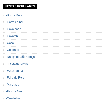
permanecerá. Caracterizada pelo frio agradável e pela presença de milhares
de […]
FESTAS POPULARES
-Boi de Reis
-Carro de boi
-Cavalhada
-Caxambu
-Coco
-Congado
-Dança de São Gonçalo
– Festa do Divino
-Festa junina
-Folia de Reis
-Marujada
-Pau de fitas
-Quadrilha