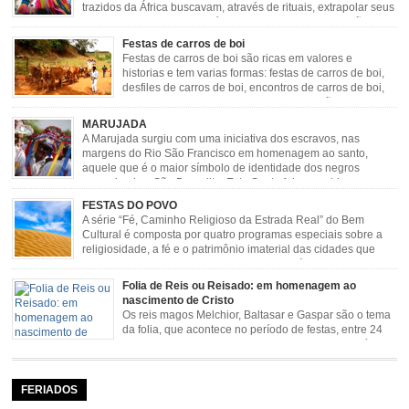
trazidos da África buscavam, através de rituais, extrapolar seus
sentimentos e culto a sua fé. O Congado nasceu da fusão
destes ritos com a religião católica, imposta aos negros pela Igreja, surgindo
Festas de carros de boi
novas histórias que envolviam, sobretudo, Nossa Senhora do […]
Festas de carros de boi são ricas em valores e
historias e tem varias formas: festas de carros de boi,
desfiles de carros de boi, encontros de carros de boi,
rodeios, carreatas de carros de boi, mutirão de carros
de boi, carreteada, carreiros, candeeiros, boiadas, carapinas, artesãos,
MARUJADA
exposição agropecuária, ou seja é um ponto forte […]
A Marujada surgiu com uma iniciativa dos escravos, nas
margens do Rio São Francisco em homenagem ao santo,
aquele que é o maior símbolo de identidade dos negros
escravizados, São Benedito. Este Santo foi assumido como
sendo milagroso e grande protetor de suas causas. o ponto alto da festa de
FESTAS DO POVO
São Benedito é a Marujada. […]
A série “Fé, Caminho Religioso da Estrada Real” do Bem
Cultural é composta por quatro programas especiais sobre a
religiosidade, a fé e o patrimônio imaterial das cidades que
fazem parte rota religiosa que liga os Santuários de Nossa
Senhora da Piedade (MG) e Nossa Senhora da Conceição Aparecida (SP)
Folia de Reis ou Reisado: em homenagem ao
pela Estrada Real. Quarto episódio […]
nascimento de Cristo
Os reis magos Melchior, Baltasar e Gaspar são o tema
da folia, que acontece no período de festas, entre 24
de dezembro e 06 de janeiro. Durante a festa, o líder e
seu contramestre lideram a música e o canto do grupo, passando pela
cidade e visitando a casa das pessoas, onde são entoadas profecias […]
FERIADOS