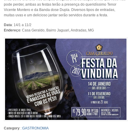
pode perder, ambas as festas terão a presença do queridíssimo Tenor
Vicente Montero e da Banda dose Dupla. Diversos tipos de entradas,
muitas uvas e um delicioso jantar serão servidos durante a festa.
Data
: 14/1 a 11/2
Endereço
: Casa Geraldo, Bairro Jaguari, Andradas, MG
Category
:
:GASTRONOMIA