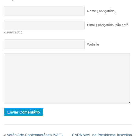
Nome ( obrigatório )
Email ( obrigatório; não será
visualizado )
Website
«
Verão Arte Contemporânea (VAC)
CARNAVAL de Presidente Juscelino