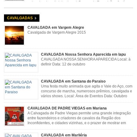
animada e hospitaleira. Local: Parque de Exposições José
Rosa Guimarães, Açucena Data: Setembro
CAVALGADAS
CAVALGADA em Vargem Alegre
Cavalgada de Vargem Alegre 2015
CAVALGADA Nossa Senhora Aparecida em Iapu
CAVALGADA NOSSA SENHORA APARECIDA Local: à
definir Data: 12 de outubro
CAVALGADA em Santana do Paraiso
Uma festa muito animada que agita o Vale do Aço, com
concurso de marcha, numerosos prêmios, cavalgada e
vários shows. Local: Área de Eventos Data: Outubro
CAVALGADA DE PADRE VIEGAS em Mariana
A Calvagada de Padre Viegas permite uma grande integração
entre fazendeiros e criadores de cavalos da Região dos
Inconfidentes, e cidades vizinhas, e o prazer de mostrar em
uma arena animais de primeira linha. Cavalgada simboliza e
resgata cultura e saúde além de contar com apresentações musicais. Local:
CAVALGADA em Marliéria