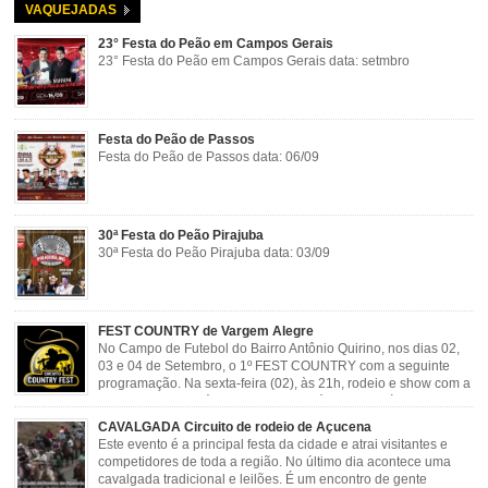
VAQUEJADAS
23° Festa do Peão em Campos Gerais
23° Festa do Peão em Campos Gerais data: setmbro
Festa do Peão de Passos
Festa do Peão de Passos data: 06/09
30ª Festa do Peão Pirajuba
30ª Festa do Peão Pirajuba data: 03/09
FEST COUNTRY de Vargem Alegre
No Campo de Futebol do Bairro Antônio Quirino, nos dias 02,
03 e 04 de Setembro, o 1º FEST COUNTRY com a seguinte
programação. Na sexta-feira (02), às 21h, rodeio e show com a
dupla sertaneja Cássio e Reynado; sábado (03), às 21h,
rodeio e shows com o Trio Pé de Cedro e o Trio […]
CAVALGADA Circuito de rodeio de Açucena
Este evento é a principal festa da cidade e atrai visitantes e
competidores de toda a região. No último dia acontece uma
cavalgada tradicional e leilões. É um encontro de gente