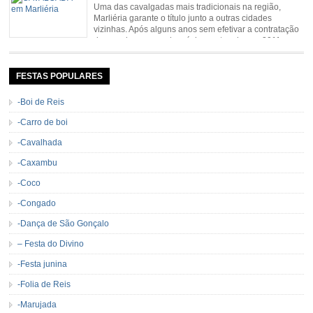
Distrito de Padre Viegas, Antigo Campo de […]
Uma das cavalgadas mais tradicionais na região,
Marliéria garante o título junto a outras cidades
vizinhas. Após alguns anos sem efetivar a contratação
de grandes nomes da música sertaneja, em 2011 a
Cavalgada de Marliéria voltou, e não deixou dúvidas de que sua tradição
permanecerá. Caracterizada pelo frio agradável e pela presença de milhares
de […]
FESTAS POPULARES
-Boi de Reis
-Carro de boi
-Cavalhada
-Caxambu
-Coco
-Congado
-Dança de São Gonçalo
– Festa do Divino
-Festa junina
-Folia de Reis
-Marujada