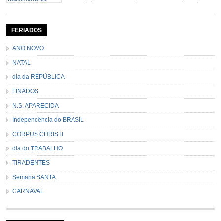
de dezembro e 06 de janeiro. Durante a festa, o líder e
seu contramestre lideram a música e o canto do grupo, passando pela
cidade e visitando a casa das pessoas, onde são entoadas profecias […]
FERIADOS
ANO NOVO
NATAL
dia da REPÚBLICA
FINADOS
N.S. APARECIDA
Independência do BRASIL
CORPUS CHRISTI
dia do TRABALHO
TIRADENTES
Semana SANTA
CARNAVAL