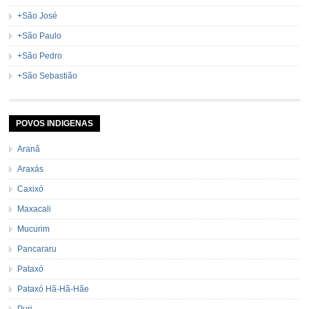
+São José
+São Paulo
+São Pedro
+São Sebastião
POVOS INDIGENAS
Aranã
Araxás
Caxixó
Maxacali
Mucurim
Pancararu
Pataxó
Pataxó Hã-Hã-Hãe
Puri