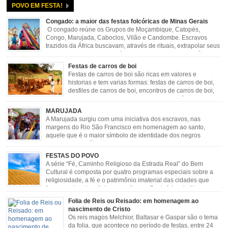
POVO EM FESTA!
Congado: a maior das festas folcóricas de Minas Gerais
O congado reúne os Grupos de Moçambique, Catopés,
Congo, Marujada, Caboclos, Vilão e Candombe. Escravos
trazidos da África buscavam, através de rituais, extrapolar seus
sentimentos e culto a sua fé. O Congado nasceu da fusão
destes ritos com a religião católica, imposta aos negros pela Igreja, surgindo
Festas de carros de boi
novas histórias que envolviam, sobretudo, Nossa Senhora do […]
Festas de carros de boi são ricas em valores e
historias e tem varias formas: festas de carros de boi,
desfiles de carros de boi, encontros de carros de boi,
rodeios, carreatas de carros de boi, mutirão de carros
de boi, carreteada, carreiros, candeeiros, boiadas, carapinas, artesãos,
MARUJADA
exposição agropecuária, ou seja é um ponto forte […]
A Marujada surgiu com uma iniciativa dos escravos, nas
margens do Rio São Francisco em homenagem ao santo,
aquele que é o maior símbolo de identidade dos negros
escravizados, São Benedito. Este Santo foi assumido como
sendo milagroso e grande protetor de suas causas. o ponto alto da festa de
FESTAS DO POVO
São Benedito é a Marujada. […]
A série “Fé, Caminho Religioso da Estrada Real” do Bem
Cultural é composta por quatro programas especiais sobre a
religiosidade, a fé e o patrimônio imaterial das cidades que
fazem parte rota religiosa que liga os Santuários de Nossa
Senhora da Piedade (MG) e Nossa Senhora da Conceição Aparecida (SP)
Folia de Reis ou Reisado: em homenagem ao
pela Estrada Real. Quarto episódio […]
nascimento de Cristo
Os reis magos Melchior, Baltasar e Gaspar são o tema
da folia, que acontece no período de festas, entre 24