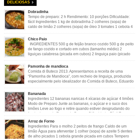
DELICIOSAS
Dobradinha
Tempo de preparo: 2 h Rendimento: 10 porções Dificuldade:
fácil Ingredientes 1 kg de dobradinha 2 colheres (sopa) de
caldo de limão 2 colheres (sopa) de óleo 3 tomates 1 cebola 4
dentes de alho Cheiro verde Cominho Colorau Pimenta a
gosto Modo de Preparo: Lavar muito bem a dobradinha com limão. Deixar de
Chico Paio
molho […]
INGREDIENTES 500 g de feijão branco cozido 500 g de peito
de fango cozido e cortado em cubos (tamanho médio) 2
liguiças calabresa (picada em cubos) 2 linguiça paio (picado
em cubos) 300 g de bacon (picado em cubos) 1 lata de milho
verde 2 dentes de alho amassado 3 colheres de óleo 2 […]
Pamonha de mandioca
Comida di Buteco 2013. Apresentamos a receita de uma
“Pamonha de Mandioca”, com recheio de linguiça, produzida
especialmente pelo idealizador do Comida di Buteco, Eduardo
Maya. Ingredientes (para 02 pamonhas): Massa: 15gr de
cebola picadinha 100gr de mandioca crua ralada e espremida 1 colher café
Bananada
de manteiga 35ml de leite Palha de milho verde 1 […]
Ingredientes 12 bananas nanicas 4 xícaras de açúcar 4 limões
Modo de Preparo Junte as bananas, o açúcar e o suco dos
limões Leve ao fogo e retire quando estiver desgrudando do
fundo da panela Tempo de Preparo Dificuldade: Fácil Tempo
de Preparo: 40 minutos http://eusoumineirouaiso.com.br/culinaria-
Arroz de Forno
mineira/bananada#tempo-de-preparo
Ingredientes Para o molho 2 peitos de frango Caldo de um
limão Água para aferventar 1 colher (sopa) de azeite 5 dentes
de alho picados 1 cebola grande picada em cubos Tempero