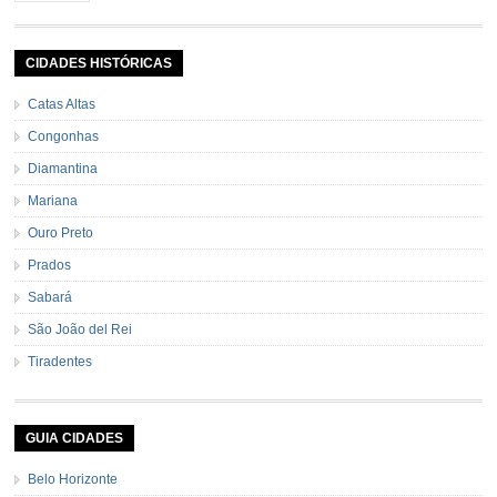
caseiro verde 1 colher (sobremesa) de urucum 4 tomates sem
pele e sem sementes 1 pitada de noz moscada Salsa e cebolinha Pimenta
[…]
CIDADES HISTÓRICAS
Catas Altas
Congonhas
Diamantina
Mariana
Ouro Preto
Prados
Sabará
São João del Rei
Tiradentes
GUIA CIDADES
Belo Horizonte