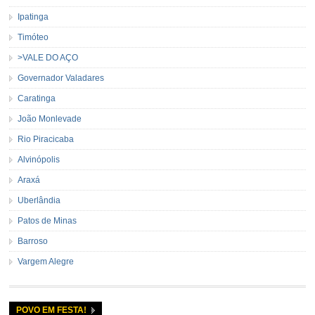
Ipatinga
Timóteo
>VALE DO AÇO
Governador Valadares
Caratinga
João Monlevade
Rio Piracicaba
Alvinópolis
Araxá
Uberlândia
Patos de Minas
Barroso
Vargem Alegre
POVO EM FESTA!