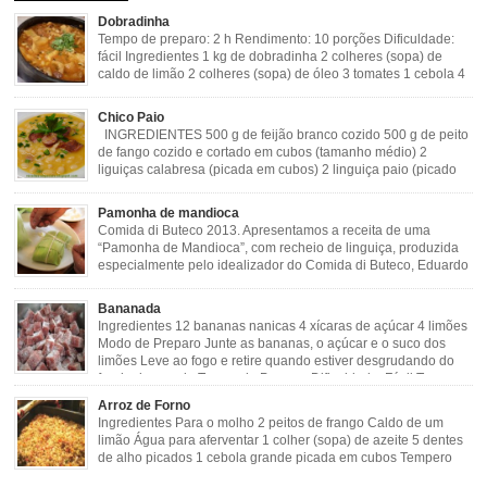
Dobradinha
Tempo de preparo: 2 h Rendimento: 10 porções Dificuldade:
fácil Ingredientes 1 kg de dobradinha 2 colheres (sopa) de
caldo de limão 2 colheres (sopa) de óleo 3 tomates 1 cebola 4
dentes de alho Cheiro verde Cominho Colorau Pimenta a
gosto Modo de Preparo: Lavar muito bem a dobradinha com limão. Deixar de
Chico Paio
molho […]
INGREDIENTES 500 g de feijão branco cozido 500 g de peito
de fango cozido e cortado em cubos (tamanho médio) 2
liguiças calabresa (picada em cubos) 2 linguiça paio (picado
em cubos) 300 g de bacon (picado em cubos) 1 lata de milho
verde 2 dentes de alho amassado 3 colheres de óleo 2 […]
Pamonha de mandioca
Comida di Buteco 2013. Apresentamos a receita de uma
“Pamonha de Mandioca”, com recheio de linguiça, produzida
especialmente pelo idealizador do Comida di Buteco, Eduardo
Maya. Ingredientes (para 02 pamonhas): Massa: 15gr de
cebola picadinha 100gr de mandioca crua ralada e espremida 1 colher café
Bananada
de manteiga 35ml de leite Palha de milho verde 1 […]
Ingredientes 12 bananas nanicas 4 xícaras de açúcar 4 limões
Modo de Preparo Junte as bananas, o açúcar e o suco dos
limões Leve ao fogo e retire quando estiver desgrudando do
fundo da panela Tempo de Preparo Dificuldade: Fácil Tempo
de Preparo: 40 minutos http://eusoumineirouaiso.com.br/culinaria-
Arroz de Forno
mineira/bananada#tempo-de-preparo
Ingredientes Para o molho 2 peitos de frango Caldo de um
limão Água para aferventar 1 colher (sopa) de azeite 5 dentes
de alho picados 1 cebola grande picada em cubos Tempero
caseiro verde 1 colher (sobremesa) de urucum 4 tomates sem