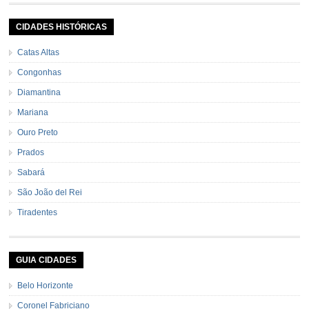
pele e sem sementes 1 pitada de noz moscada Salsa e cebolinha Pimenta
[…]
CIDADES HISTÓRICAS
Catas Altas
Congonhas
Diamantina
Mariana
Ouro Preto
Prados
Sabará
São João del Rei
Tiradentes
GUIA CIDADES
Belo Horizonte
Coronel Fabriciano