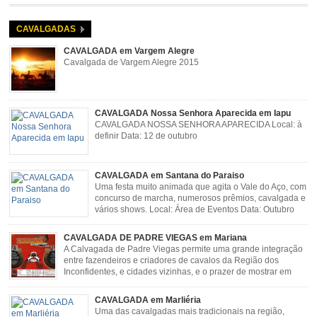
Rosa Guimarães, Açucena Data: Setembro
CAVALGADAS
CAVALGADA em Vargem Alegre
Cavalgada de Vargem Alegre 2015
CAVALGADA Nossa Senhora Aparecida em Iapu
CAVALGADA NOSSA SENHORA APARECIDA Local: à
definir Data: 12 de outubro
CAVALGADA em Santana do Paraiso
Uma festa muito animada que agita o Vale do Aço, com
concurso de marcha, numerosos prêmios, cavalgada e
vários shows. Local: Área de Eventos Data: Outubro
CAVALGADA DE PADRE VIEGAS em Mariana
A Calvagada de Padre Viegas permite uma grande integração
entre fazendeiros e criadores de cavalos da Região dos
Inconfidentes, e cidades vizinhas, e o prazer de mostrar em
uma arena animais de primeira linha. Cavalgada simboliza e
resgata cultura e saúde além de contar com apresentações musicais. Local:
CAVALGADA em Marliéria
Distrito de Padre Viegas, Antigo Campo de […]
Uma das cavalgadas mais tradicionais na região,