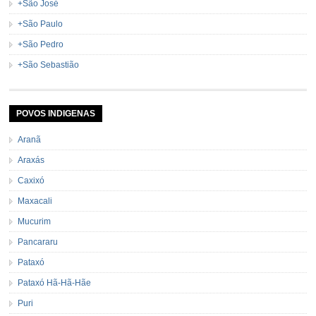
+São José
+São Paulo
+São Pedro
+São Sebastião
POVOS INDIGENAS
Aranã
Araxás
Caxixó
Maxacali
Mucurim
Pancararu
Pataxó
Pataxó Hã-Hã-Hãe
Puri