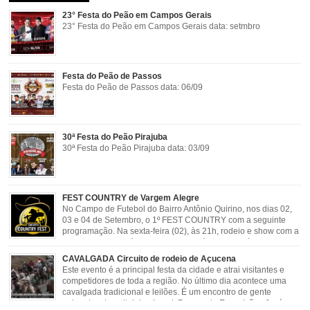
23° Festa do Peão em Campos Gerais
23° Festa do Peão em Campos Gerais data: setmbro
Festa do Peão de Passos
Festa do Peão de Passos data: 06/09
30ª Festa do Peão Pirajuba
30ª Festa do Peão Pirajuba data: 03/09
FEST COUNTRY de Vargem Alegre
No Campo de Futebol do Bairro Antônio Quirino, nos dias 02,
03 e 04 de Setembro, o 1º FEST COUNTRY com a seguinte
programação. Na sexta-feira (02), às 21h, rodeio e show com a
dupla sertaneja Cássio e Reynado; sábado (03), às 21h,
rodeio e shows com o Trio Pé de Cedro e o Trio […]
CAVALGADA Circuito de rodeio de Açucena
Este evento é a principal festa da cidade e atrai visitantes e
competidores de toda a região. No último dia acontece uma
cavalgada tradicional e leilões. É um encontro de gente
animada e hospitaleira. Local: Parque de Exposições José