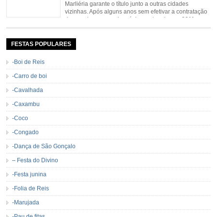
Marliéria garante o título junto a outras cidades
vizinhas. Após alguns anos sem efetivar a contratação
de grandes nomes da música sertaneja, em 2011 a
Cavalgada de Marliéria voltou, e não deixou dúvidas de que sua tradição
permanecerá. Caracterizada pelo frio agradável e pela presença de milhares
de […]
FESTAS POPULARES
-Boi de Reis
-Carro de boi
-Cavalhada
-Caxambu
-Coco
-Congado
-Dança de São Gonçalo
– Festa do Divino
-Festa junina
-Folia de Reis
-Marujada
-Pau de fitas