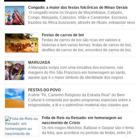
Congado: a maior das festas folcóricas de Minas Gerais
O congado reúne os Grupos de Moçambique, Catopés,
Congo, Marujada, Caboclos, Vilão e Candombe. Escravos
trazidos da África buscavam, através de rituais, extrapolar seus
sentimentos e culto a sua fé. O Congado nasceu da fusão
destes ritos com a religião católica, imposta aos negros pela Igreja, surgindo
Festas de carros de boi
novas histórias que envolviam, sobretudo, Nossa Senhora do […]
Festas de carros de boi são ricas em valores e
historias e tem varias formas: festas de carros de boi,
desfiles de carros de boi, encontros de carros de boi,
rodeios, carreatas de carros de boi, mutirão de carros
de boi, carreteada, carreiros, candeeiros, boiadas, carapinas, artesãos,
MARUJADA
exposição agropecuária, ou seja é um ponto forte […]
A Marujada surgiu com uma iniciativa dos escravos, nas
margens do Rio São Francisco em homenagem ao santo,
aquele que é o maior símbolo de identidade dos negros
escravizados, São Benedito. Este Santo foi assumido como
sendo milagroso e grande protetor de suas causas. o ponto alto da festa de
FESTAS DO POVO
São Benedito é a Marujada. […]
A série “Fé, Caminho Religioso da Estrada Real” do Bem
Cultural é composta por quatro programas especiais sobre a
religiosidade, a fé e o patrimônio imaterial das cidades que
fazem parte rota religiosa que liga os Santuários de Nossa
Senhora da Piedade (MG) e Nossa Senhora da Conceição Aparecida (SP)
Folia de Reis ou Reisado: em homenagem ao
pela Estrada Real. Quarto episódio […]
nascimento de Cristo
Os reis magos Melchior, Baltasar e Gaspar são o tema
da folia, que acontece no período de festas, entre 24
de dezembro e 06 de janeiro. Durante a festa, o líder e