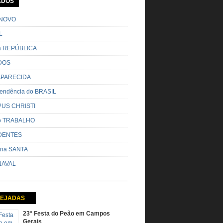
ADOS
o pela cidade e visitando a casa das pessoas,
o entoadas profecias […]
NOVO
L
da REPÚBLICA
DOS
 APARECIDA
endência do BRASIL
US CHRISTI
do TRABALHO
DENTES
na SANTA
AVAL
EJADAS
23° Festa do Peão em Campos
Gerais