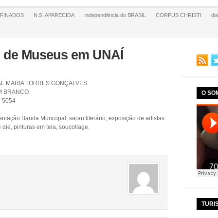
FINADOS
N.S. APARECIDA
Independência do BRASIL
CORPUS CHRISTI
di
l de Museus em UNAÍ
AL MARIA TORRES GONÇALVES
IM BRANCO
O SO
6-5054
ação Banda Municipal, sarau literário, exposição de artistas
e die, pinturas em tela, soucollage.
TURI