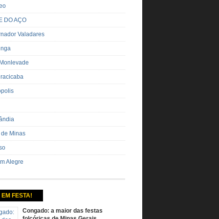
eo
E DO AÇO
nador Valadares
inga
 Monlevade
iracicaba
ópolis
ândia
 de Minas
so
m Alegre
 EM FESTA!
Congado: a maior das festas
folcóricas de Minas Gerais