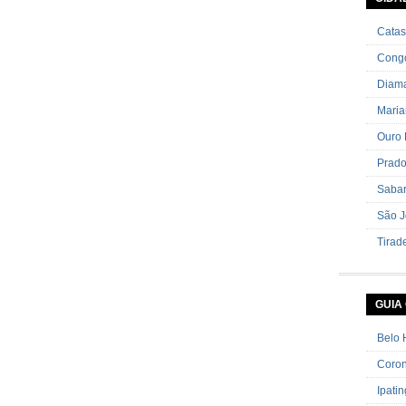
cebolin
Catas
Cong
Diama
Mari
Ouro 
Prad
Saba
São J
Tirad
GUIA
Belo 
Coron
Ipati