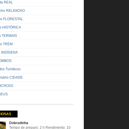
ada REAL
nho RELIGIOSO
ue FLORESTAL
de HISTÓRICA
s TERMAIS
ito TREM
s INDÍGENA
OMBOS
tos Turísticos
rsário CIDADE
OCROSS
SEUS
CIOSAS
Dobradinha
Tempo de preparo: 2 h Rendimento: 10