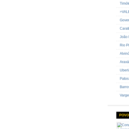
Timót
>VAL
Gover
Carat
João
Rio P
Alvin
Araxá
Uberl
Patos
Barro
Varge
POVO