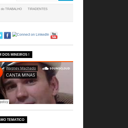
a do TRABALHO
TIRADENTES
M DOS MINEIROS !
SMO TEMATICO