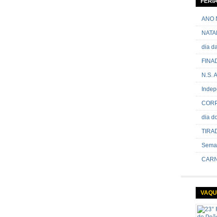
FERI
passand
onde sã
ANO 
NATA
dia 
FINA
N.S.
Indep
CORP
dia 
TIRA
Sema
CARN
VAQU