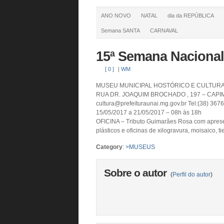
ANO NOVO
NATAL
dia da REPÚBLICA
Semana SANTA
CARNAVAL
15ª Semana Naciona
[ 0 ]
|
WM
MUSEU MUNICIPAL HOSTÓRICO E CULTUR
RUA DR. JOAQUIM BROCHADO , 197 – CAP
cultura@prefeituraunai.mg.gov.br Tel:(38) 367
15/05/2017 a 21/05/2017 – 08h às 18h
OFICINA – Tributo Guimarães Rosa com apresent
plásticos e oficinas de xilogravura, moisaico, ti
Category
:
>MUSEUS
Sobre o autor
(
Perfil do autor
)