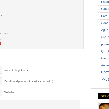
Estr
Cami
ra
Parq
cida
Água
velados.
circu
povo
QUIL
Circui
Anive
Nome ( obrigatório )
MOT
>MU
Email ( obrigatório; não será visualizado )
Website
DELI