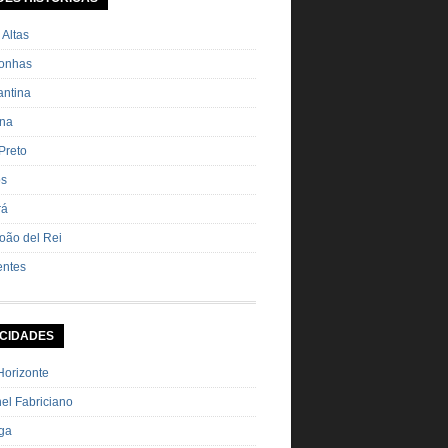
ha Pimenta […]
 Altas
onhas
ntina
ana
Preto
os
rá
oão del Rei
entes
 CIDADES
Horizonte
el Fabriciano
nga