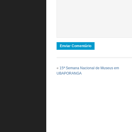
«
15ª Semana Nacional de Museus em
UBAPORANGA