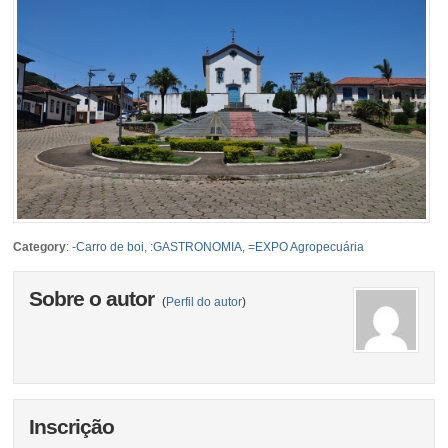
Category
:
-Carro de boi
,
:GASTRONOMIA
,
=EXPO Agropecuária
Sobre o autor
(
Perfil do autor
)
Inscrição