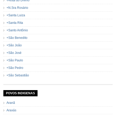
-Festa do Divino
+N.Sra Rosário
+Santa Luiza
+Santa Rita
+Santo Antônio
+São Benedito
+São João
+São José
+São Paulo
+São Pedro
+São Sebastião
POVOS INDIGENAS
Aranã
Araxás