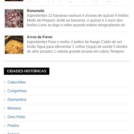
Maya. Ingredientes (para 02 pamonhas): Massa: 15gr de
cebola picadinha 100gr de mandioca crua ralada e espremida 1 colher café
Bananada
de manteiga 35ml de leite Palha de milho verde 1 […]
Ingredientes 12 bananas nanicas 4 xícaras de açúcar 4 limões
Modo de Preparo Junte as bananas, o açúcar e o suco dos
limões Leve ao fogo e retire quando estiver desgrudando do
fundo da panela Tempo de Preparo Dificuldade: Fácil Tempo
de Preparo: 40 minutos http://eusoumineirouaiso.com.br/culinaria-
Arroz de Forno
mineira/bananada#tempo-de-preparo
Ingredientes Para o molho 2 peitos de frango Caldo de um
limão Água para aferventar 1 colher (sopa) de azeite 5 dentes
de alho picados 1 cebola grande picada em cubos Tempero
caseiro verde 1 colher (sobremesa) de urucum 4 tomates sem
pele e sem sementes 1 pitada de noz moscada Salsa e cebolinha Pimenta
[…]
CIDADES HISTÓRICAS
Catas Altas
Congonhas
Diamantina
Mariana
Ouro Preto
Prados