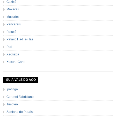
Caxixó
Maxacali
Mucurim
Pancararu
Pataxó
Pataxó Hã-Hã-Hãe
Puri
Xacriabá
Xucuru-Cariri
GUIA VALE DO ACO
Ipatinga
Coronel Fabriciano
Timóteo
Santana do Paraíso