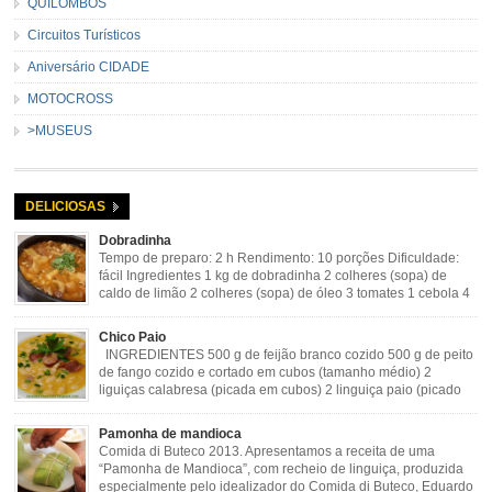
QUILOMBOS
Circuitos Turísticos
Aniversário CIDADE
MOTOCROSS
>MUSEUS
DELICIOSAS
Dobradinha
Tempo de preparo: 2 h Rendimento: 10 porções Dificuldade:
fácil Ingredientes 1 kg de dobradinha 2 colheres (sopa) de
caldo de limão 2 colheres (sopa) de óleo 3 tomates 1 cebola 4
dentes de alho Cheiro verde Cominho Colorau Pimenta a
gosto Modo de Preparo: Lavar muito bem a dobradinha com limão. Deixar de
Chico Paio
molho […]
INGREDIENTES 500 g de feijão branco cozido 500 g de peito
de fango cozido e cortado em cubos (tamanho médio) 2
liguiças calabresa (picada em cubos) 2 linguiça paio (picado
em cubos) 300 g de bacon (picado em cubos) 1 lata de milho
verde 2 dentes de alho amassado 3 colheres de óleo 2 […]
Pamonha de mandioca
Comida di Buteco 2013. Apresentamos a receita de uma
“Pamonha de Mandioca”, com recheio de linguiça, produzida
especialmente pelo idealizador do Comida di Buteco, Eduardo