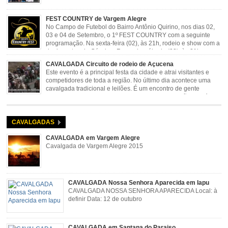
FEST COUNTRY de Vargem Alegre
No Campo de Futebol do Bairro Antônio Quirino, nos dias 02,
03 e 04 de Setembro, o 1º FEST COUNTRY com a seguinte
programação. Na sexta-feira (02), às 21h, rodeio e show com a
dupla sertaneja Cássio e Reynado; sábado (03), às 21h,
rodeio e shows com o Trio Pé de Cedro e o Trio […]
CAVALGADA Circuito de rodeio de Açucena
Este evento é a principal festa da cidade e atrai visitantes e
competidores de toda a região. No último dia acontece uma
cavalgada tradicional e leilões. É um encontro de gente
animada e hospitaleira. Local: Parque de Exposições José
Rosa Guimarães, Açucena Data: Setembro
CAVALGADAS
CAVALGADA em Vargem Alegre
Cavalgada de Vargem Alegre 2015
CAVALGADA Nossa Senhora Aparecida em Iapu
CAVALGADA NOSSA SENHORA APARECIDA Local: à
definir Data: 12 de outubro
CAVALGADA em Santana do Paraiso