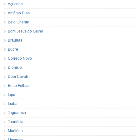
Açucena
Antônio Dias
Belo Oriente
Bom Jesus do Galho
Braúnas
Bugre
Córrego Novo
Dionísio
Dom Cavati
Entre Folhas
Iapu
Ipaba
Jaguaraçu
Joanésia
Marliéria
Mesquita