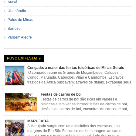
Araxá
Uberlândia
Patos de Minas
Barroso
Vargem Alegre
POVO EM FESTA!
Congado: a maior das festas folcóricas de Minas Gerais
O congado reúne os Grupos de Moçambique, Catopés,
Congo, Marujada, Caboclos, Vilão e Candombe. Escravos
trazidos da África buscavam, através de rituais, extrapolar seus
sentimentos e culto a sua fé. O Congado nasceu da fusão
destes ritos com a religião católica, imposta aos negros pela Igreja, surgindo
Festas de carros de boi
novas histórias que envolviam, sobretudo, Nossa Senhora do […]
Festas de carros de boi são ricas em valores e
historias e tem varias formas: festas de carros de boi,
desfiles de carros de boi, encontros de carros de boi,
rodeios, carreatas de carros de boi, mutirão de carros
de boi, carreteada, carreiros, candeeiros, boiadas, carapinas, artesãos,
MARUJADA
exposição agropecuária, ou seja é um ponto forte […]
A Marujada surgiu com uma iniciativa dos escravos, nas
margens do Rio São Francisco em homenagem ao santo,
aquele que é o maior símbolo de identidade dos negros