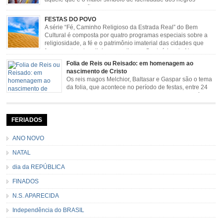
escravizados, São Benedito. Este Santo foi assumido como
sendo milagroso e grande protetor de suas causas. o ponto alto da festa de
FESTAS DO POVO
São Benedito é a Marujada. […]
A série “Fé, Caminho Religioso da Estrada Real” do Bem
Cultural é composta por quatro programas especiais sobre a
religiosidade, a fé e o patrimônio imaterial das cidades que
fazem parte rota religiosa que liga os Santuários de Nossa
Senhora da Piedade (MG) e Nossa Senhora da Conceição Aparecida (SP)
Folia de Reis ou Reisado: em homenagem ao
pela Estrada Real. Quarto episódio […]
nascimento de Cristo
Os reis magos Melchior, Baltasar e Gaspar são o tema
da folia, que acontece no período de festas, entre 24
de dezembro e 06 de janeiro. Durante a festa, o líder e
seu contramestre lideram a música e o canto do grupo, passando pela
cidade e visitando a casa das pessoas, onde são entoadas profecias […]
FERIADOS
ANO NOVO
NATAL
dia da REPÚBLICA
FINADOS
N.S. APARECIDA
Independência do BRASIL