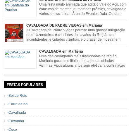
Uma festa muito animada que agita o Vale do Aço, com
concurso de marcha, numerosos prêmios, cavalgada e
vários shows. Local: Área de Eventos Data: Outubro
CAVALGADA DE PADRE VIEGAS em Mariana
A Calvagada de Padre Viegas permite uma grande integração
entre fazendeiros e criadores de cavalos da Região dos
Inconfidentes, e cidades vizinhas, e o prazer de mostrar em
uma arena animais de primeira linha. Cavalgada simboliza e
resgata cultura e saúde além de contar com apresentações musicais. Local:
CAVALGADA em Marliéria
Distrito de Padre Viegas, Antigo Campo de […]
Uma das cavalgadas mais tradicionais na região,
Marliéria garante o título junto a outras cidades
vizinhas. Após alguns anos sem efetivar a contratação
de grandes nomes da música sertaneja, em 2011 a
Cavalgada de Marliéria voltou, e não deixou dúvidas de que sua tradição
permanecerá. Caracterizada pelo frio agradável e pela presença de milhares
de […]
FESTAS POPULARES
-Boi de Reis
-Carro de boi
-Cavalhada
-Caxambu
-Coco