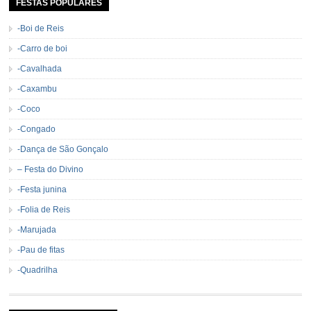
de […]
FESTAS POPULARES
-Boi de Reis
-Carro de boi
-Cavalhada
-Caxambu
-Coco
-Congado
-Dança de São Gonçalo
– Festa do Divino
-Festa junina
-Folia de Reis
-Marujada
-Pau de fitas
-Quadrilha