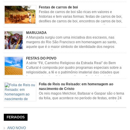
sentimentos e culto a sua fé. O Congado nasceu da fusão
destes ritos com a religião católica, imposta aos negros pela Igreja, surgindo
Festas de carros de boi
novas histórias que envolviam, sobretudo, Nossa Senhora do […]
Festas de carros de boi são ricas em valores e
historias e tem varias formas: festas de carros de boi,
desfiles de carros de boi, encontros de carros de boi,
rodeios, carreatas de carros de boi, mutirão de carros
de boi, carreteada, carreiros, candeeiros, boiadas, carapinas, artesãos,
MARUJADA
exposição agropecuária, ou seja é um ponto forte […]
A Marujada surgiu com uma iniciativa dos escravos, nas
margens do Rio São Francisco em homenagem ao santo,
aquele que é o maior símbolo de identidade dos negros
escravizados, São Benedito. Este Santo foi assumido como
sendo milagroso e grande protetor de suas causas. o ponto alto da festa de
FESTAS DO POVO
São Benedito é a Marujada. […]
A série “Fé, Caminho Religioso da Estrada Real” do Bem
Cultural é composta por quatro programas especiais sobre a
religiosidade, a fé e o patrimônio imaterial das cidades que
fazem parte rota religiosa que liga os Santuários de Nossa
Senhora da Piedade (MG) e Nossa Senhora da Conceição Aparecida (SP)
Folia de Reis ou Reisado: em homenagem ao
pela Estrada Real. Quarto episódio […]
nascimento de Cristo
Os reis magos Melchior, Baltasar e Gaspar são o tema
da folia, que acontece no período de festas, entre 24
de dezembro e 06 de janeiro. Durante a festa, o líder e
seu contramestre lideram a música e o canto do grupo, passando pela
cidade e visitando a casa das pessoas, onde são entoadas profecias […]
FERIADOS
ANO NOVO