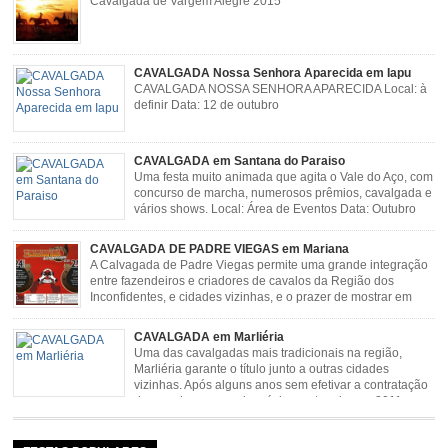
Cavalgada de Vargem Alegre 2015
CAVALGADA Nossa Senhora Aparecida em Iapu
CAVALGADA NOSSA SENHORA APARECIDA Local: à
definir Data: 12 de outubro
CAVALGADA em Santana do Paraiso
Uma festa muito animada que agita o Vale do Aço, com
concurso de marcha, numerosos prêmios, cavalgada e
vários shows. Local: Área de Eventos Data: Outubro
CAVALGADA DE PADRE VIEGAS em Mariana
A Calvagada de Padre Viegas permite uma grande integração
entre fazendeiros e criadores de cavalos da Região dos
Inconfidentes, e cidades vizinhas, e o prazer de mostrar em
uma arena animais de primeira linha. Cavalgada simboliza e
resgata cultura e saúde além de contar com apresentações musicais. Local:
CAVALGADA em Marliéria
Distrito de Padre Viegas, Antigo Campo de […]
Uma das cavalgadas mais tradicionais na região,
Marliéria garante o título junto a outras cidades
vizinhas. Após alguns anos sem efetivar a contratação
de grandes nomes da música sertaneja, em 2011 a
Cavalgada de Marliéria voltou, e não deixou dúvidas de que sua tradição
permanecerá. Caracterizada pelo frio agradável e pela presença de milhares