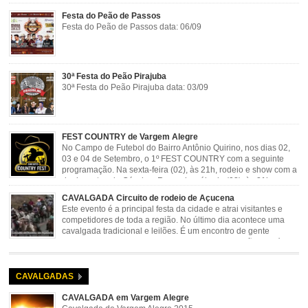
Festa do Peão de Passos
Festa do Peão de Passos data: 06/09
30ª Festa do Peão Pirajuba
30ª Festa do Peão Pirajuba data: 03/09
FEST COUNTRY de Vargem Alegre
No Campo de Futebol do Bairro Antônio Quirino, nos dias 02,
03 e 04 de Setembro, o 1º FEST COUNTRY com a seguinte
programação. Na sexta-feira (02), às 21h, rodeio e show com a
dupla sertaneja Cássio e Reynado; sábado (03), às 21h,
rodeio e shows com o Trio Pé de Cedro e o Trio […]
CAVALGADA Circuito de rodeio de Açucena
Este evento é a principal festa da cidade e atrai visitantes e
competidores de toda a região. No último dia acontece uma
cavalgada tradicional e leilões. É um encontro de gente
animada e hospitaleira. Local: Parque de Exposições José
Rosa Guimarães, Açucena Data: Setembro
CAVALGADAS
CAVALGADA em Vargem Alegre