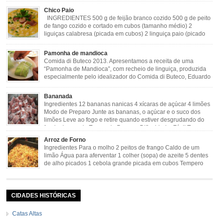
gosto Modo de Preparo: Lavar muito bem a dobradinha com limão. Deixar de
Chico Paio
molho […]
INGREDIENTES 500 g de feijão branco cozido 500 g de peito
de fango cozido e cortado em cubos (tamanho médio) 2
liguiças calabresa (picada em cubos) 2 linguiça paio (picado
em cubos) 300 g de bacon (picado em cubos) 1 lata de milho
verde 2 dentes de alho amassado 3 colheres de óleo 2 […]
Pamonha de mandioca
Comida di Buteco 2013. Apresentamos a receita de uma
“Pamonha de Mandioca”, com recheio de linguiça, produzida
especialmente pelo idealizador do Comida di Buteco, Eduardo
Maya. Ingredientes (para 02 pamonhas): Massa: 15gr de
cebola picadinha 100gr de mandioca crua ralada e espremida 1 colher café
Bananada
de manteiga 35ml de leite Palha de milho verde 1 […]
Ingredientes 12 bananas nanicas 4 xícaras de açúcar 4 limões
Modo de Preparo Junte as bananas, o açúcar e o suco dos
limões Leve ao fogo e retire quando estiver desgrudando do
fundo da panela Tempo de Preparo Dificuldade: Fácil Tempo
de Preparo: 40 minutos http://eusoumineirouaiso.com.br/culinaria-
Arroz de Forno
mineira/bananada#tempo-de-preparo
Ingredientes Para o molho 2 peitos de frango Caldo de um
limão Água para aferventar 1 colher (sopa) de azeite 5 dentes
de alho picados 1 cebola grande picada em cubos Tempero
caseiro verde 1 colher (sobremesa) de urucum 4 tomates sem
pele e sem sementes 1 pitada de noz moscada Salsa e cebolinha Pimenta
[…]
CIDADES HISTÓRICAS
Catas Altas