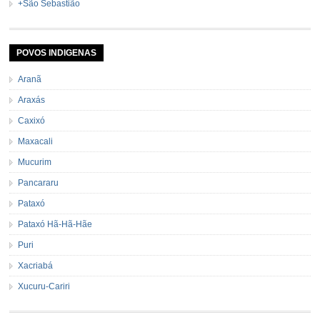
+São Sebastião
POVOS INDIGENAS
Aranã
Araxás
Caxixó
Maxacali
Mucurim
Pancararu
Pataxó
Pataxó Hã-Hã-Hãe
Puri
Xacriabá
Xucuru-Cariri