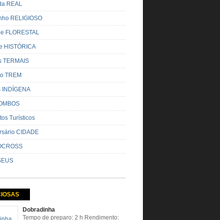
ada REAL
nho RELIGIOSO
ue FLORESTAL
de HISTÓRICA
s TERMAIS
ito TREM
s INDÍGENA
OMBOS
tos Turísticos
rsário CIDADE
OCROSS
SEUS
CIOSAS
Dobradinha
Tempo de preparo: 2 h Rendimento: