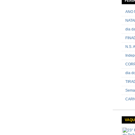
FERI
passand
onde sã
ANO 
NATA
dia 
FINA
N.S.
Indep
CORP
dia 
TIRA
Sema
CARN
VAQU