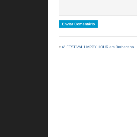
«
4° FESTIVAL HAPPY HOUR em Barbacena