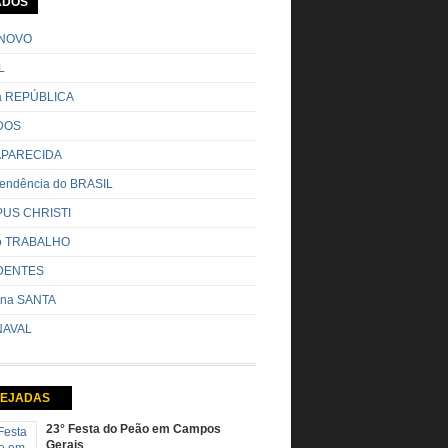
ADOS
o pela cidade e visitando a casa das pessoas,
o entoadas profecias […]
NOVO
L
da REPÚBLICA
DOS
 APARECIDA
endência do BRASIL
US CHRISTI
do TRABALHO
DENTES
na SANTA
AVAL
EJADAS
23° Festa do Peão em Campos
Gerais