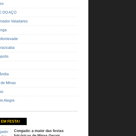
eo
E DO AÇO
nador Valadares
inga
 Monlevade
iracicaba
ópolis
ândia
 de Minas
so
m Alegre
 EM FESTA!
Congado: a maior das festas
folcóricas de Minas Gerais