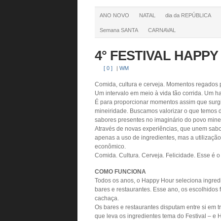
ANO NOVO
NATAL
dia da REPÚBLICA
Semana SANTA
CARNAVAL
4° FESTIVAL HAPPY
[ 0 ]
|
WM
Comida, cultura e cerveja. Momentos regados 
Um intervalo em meio à vida tão corrida. Um h
É para proporcionar momentos assim que surgiu
mineiridade. Buscamos valorizar o que temos d
sabores presentes no imaginário do povo minei
Através de novas experiências, que unem sabo
apenas a uso de ingredientes, mas a utilização
econômico.
Comida. Cultura. Cerveja. Felicidade. Esse é o
COMO FUNCIONA
Todos os anos, o Happy Hour seleciona ingred
bares e restaurantes. Esse ano, os escolhido
cachaça.
Os bares e restaurantes disputam entre si em t
que leva os ingredientes tema do Festival – e 