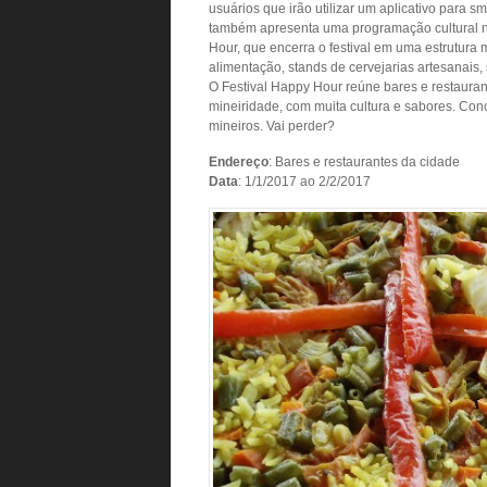
usuários que irão utilizar um aplicativo para 
também apresenta uma programação cultural no
Hour, que encerra o festival em uma estrutura
alimentação, stands de cervejarias artesanais, 
O Festival Happy Hour reúne bares e restaur
mineiridade, com muita cultura e sabores. Concu
mineiros. Vai perder?
Endereço
: Bares e restaurantes da cidade
Data
: 1/1/2017 ao 2/2/2017