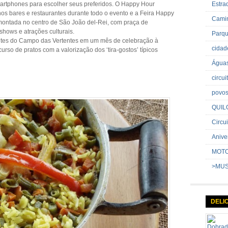
smartphones para escolher seus preferidos. O Happy Hour
Estr
s bares e restaurantes durante todo o evento e a Feira Happy
Cami
 montada no centro de São João del-Rei, com praça de
shows e atrações culturais.
Parq
antes do Campo das Vertentes em um mês de celebração à
cida
rso de pratos com a valorização dos ‘tira-gostos’ típicos
Água
circu
povo
QUIL
Circui
Anive
MOT
>MU
DELI