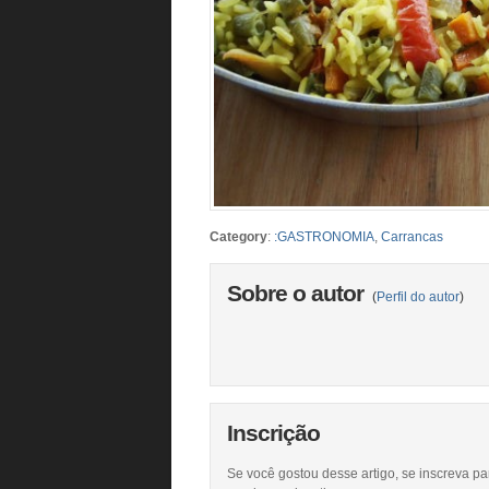
Category
:
:GASTRONOMIA
,
Carrancas
Sobre o autor
(
Perfil do autor
)
Inscrição
Se você gostou desse artigo, se inscreva pa