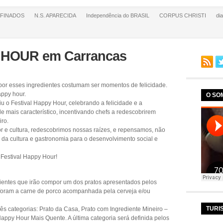
FINADOS
N.S. APARECIDA
Independência do BRASIL
CORPUS CHRISTI
di
 HOUR em Carrancas
por esses ingredientes costumam ser momentos de felicidade.
appy hour.
O SO
 o Festival Happy Hour, celebrando a felicidade e a
e mais característico, incentivando chefs a redescobrirem
ro.
r e cultura, redescobrimos nossas raízes, e repensamos, não
 da cultura e gastronomia para o desenvolvimento social e
 Festival Happy Hour!
ientes que irão compor um dos pratos apresentados pelos
s foram a carne de porco acompanhada pela cerveja e/ou
TURI
rês categorias: Prato da Casa, Prato com Ingrediente Mineiro –
Happy Hour Mais Quente. A última categoria será definida pelos