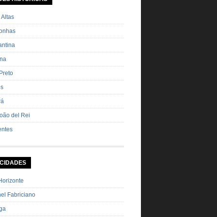
ha Pimenta […]
 Altas
onhas
ntina
ana
Preto
os
rá
oão del Rei
entes
 CIDADES
Horizonte
el Fabriciano
nga