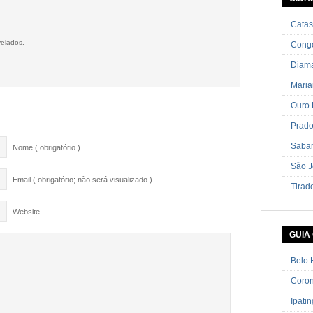
cebolin
Catas
velados.
Cong
Diama
Mari
Ouro 
Prad
Saba
Nome ( obrigatório )
São J
Email ( obrigatório; não será visualizado )
Tirad
Website
GUIA
Belo 
Coron
Ipati