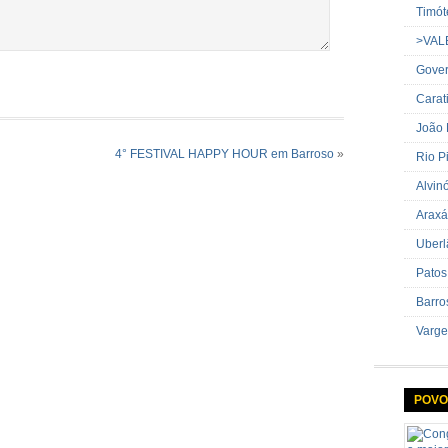
Timót
>VAL
Gover
Carat
João
4° FESTIVAL HAPPY HOUR em Barroso
»
Rio P
Alvin
Araxá
Uberl
Patos
Barro
Varge
POVO