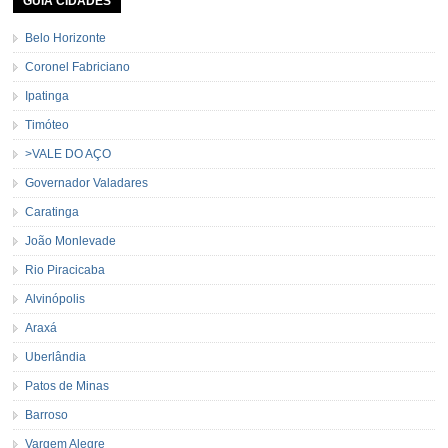
GUIA CIDADES
Belo Horizonte
Coronel Fabriciano
Ipatinga
Timóteo
>VALE DO AÇO
Governador Valadares
Caratinga
João Monlevade
Rio Piracicaba
Alvinópolis
Araxá
Uberlândia
Patos de Minas
Barroso
Vargem Alegre