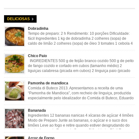
DELICIOSAS
Dobradinha
Tempo de preparo: 2 h Rendimento: 10 porções Dificuldade:
fácil Ingredientes 1 kg de dobradinha 2 colheres (sopa) de
caldo de limão 2 colheres (sopa) de óleo 3 tomates 1 cebola 4
dentes de alho Cheiro verde Cominho Colorau Pimenta a
gosto Modo de Preparo: Lavar muito bem a dobradinha com limão. Deixar de
Chico Paio
molho […]
INGREDIENTES 500 g de feijão branco cozido 500 g de peito
de fango cozido e cortado em cubos (tamanho médio) 2
liguiças calabresa (picada em cubos) 2 linguiça paio (picado
em cubos) 300 g de bacon (picado em cubos) 1 lata de milho
verde 2 dentes de alho amassado 3 colheres de óleo 2 […]
Pamonha de mandioca
Comida di Buteco 2013. Apresentamos a receita de uma
“Pamonha de Mandioca”, com recheio de linguiça, produzida
especialmente pelo idealizador do Comida di Buteco, Eduardo
Maya. Ingredientes (para 02 pamonhas): Massa: 15gr de
cebola picadinha 100gr de mandioca crua ralada e espremida 1 colher café
Bananada
de manteiga 35ml de leite Palha de milho verde 1 […]
Ingredientes 12 bananas nanicas 4 xícaras de açúcar 4 limões
Modo de Preparo Junte as bananas, o açúcar e o suco dos
limões Leve ao fogo e retire quando estiver desgrudando do
fundo da panela Tempo de Preparo Dificuldade: Fácil Tempo
de Preparo: 40 minutos http://eusoumineirouaiso.com.br/culinaria-
Arroz de Forno