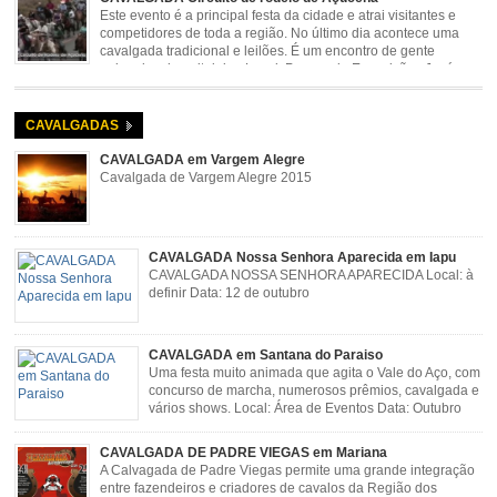
Este evento é a principal festa da cidade e atrai visitantes e
competidores de toda a região. No último dia acontece uma
cavalgada tradicional e leilões. É um encontro de gente
animada e hospitaleira. Local: Parque de Exposições José
Rosa Guimarães, Açucena Data: Setembro
CAVALGADAS
CAVALGADA em Vargem Alegre
Cavalgada de Vargem Alegre 2015
CAVALGADA Nossa Senhora Aparecida em Iapu
CAVALGADA NOSSA SENHORA APARECIDA Local: à
definir Data: 12 de outubro
CAVALGADA em Santana do Paraiso
Uma festa muito animada que agita o Vale do Aço, com
concurso de marcha, numerosos prêmios, cavalgada e
vários shows. Local: Área de Eventos Data: Outubro
CAVALGADA DE PADRE VIEGAS em Mariana
A Calvagada de Padre Viegas permite uma grande integração
entre fazendeiros e criadores de cavalos da Região dos