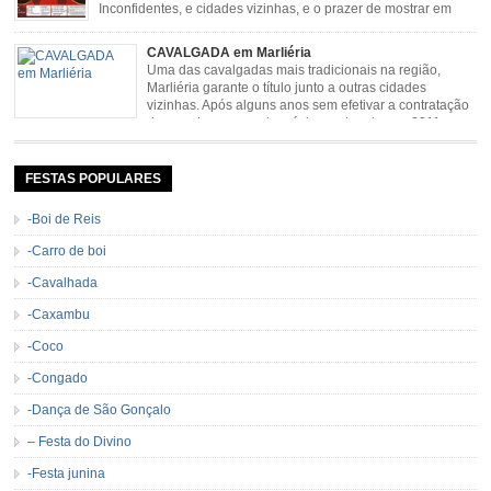
Inconfidentes, e cidades vizinhas, e o prazer de mostrar em
uma arena animais de primeira linha. Cavalgada simboliza e
resgata cultura e saúde além de contar com apresentações musicais. Local:
CAVALGADA em Marliéria
Distrito de Padre Viegas, Antigo Campo de […]
Uma das cavalgadas mais tradicionais na região,
Marliéria garante o título junto a outras cidades
vizinhas. Após alguns anos sem efetivar a contratação
de grandes nomes da música sertaneja, em 2011 a
Cavalgada de Marliéria voltou, e não deixou dúvidas de que sua tradição
permanecerá. Caracterizada pelo frio agradável e pela presença de milhares
de […]
FESTAS POPULARES
-Boi de Reis
-Carro de boi
-Cavalhada
-Caxambu
-Coco
-Congado
-Dança de São Gonçalo
– Festa do Divino
-Festa junina