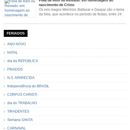
Folia de Reis ou Reisado: em homenagem ao
pela Estrada Real. Quarto episódio […]
nascimento de Cristo
Os reis magos Melchior, Baltasar e Gaspar são o tema
da folia, que acontece no período de festas, entre 24
de dezembro e 06 de janeiro. Durante a festa, o líder e
seu contramestre lideram a música e o canto do grupo, passando pela
cidade e visitando a casa das pessoas, onde são entoadas profecias […]
FERIADOS
ANO NOVO
NATAL
dia da REPÚBLICA
FINADOS
N.S. APARECIDA
Independência do BRASIL
CORPUS CHRISTI
dia do TRABALHO
TIRADENTES
Semana SANTA
CARNAVAL