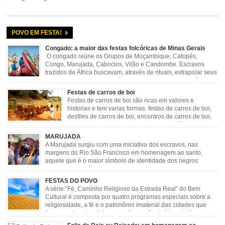
POVO EM FESTA!
Congado: a maior das festas folcóricas de Minas Gerais
O congado reúne os Grupos de Moçambique, Catopés,
Congo, Marujada, Caboclos, Vilão e Candombe. Escravos
trazidos da África buscavam, através de rituais, extrapolar seus
sentimentos e culto a sua fé. O Congado nasceu da fusão
destes ritos com a religião católica, imposta aos negros pela Igreja, surgindo
Festas de carros de boi
novas histórias que envolviam, sobretudo, Nossa Senhora do […]
Festas de carros de boi são ricas em valores e
historias e tem varias formas: festas de carros de boi,
desfiles de carros de boi, encontros de carros de boi,
rodeios, carreatas de carros de boi, mutirão de carros
de boi, carreteada, carreiros, candeeiros, boiadas, carapinas, artesãos,
MARUJADA
exposição agropecuária, ou seja é um ponto forte […]
A Marujada surgiu com uma iniciativa dos escravos, nas
margens do Rio São Francisco em homenagem ao santo,
aquele que é o maior símbolo de identidade dos negros
escravizados, São Benedito. Este Santo foi assumido como
sendo milagroso e grande protetor de suas causas. o ponto alto da festa de
FESTAS DO POVO
São Benedito é a Marujada. […]
A série “Fé, Caminho Religioso da Estrada Real” do Bem
Cultural é composta por quatro programas especiais sobre a
religiosidade, a fé e o patrimônio imaterial das cidades que
fazem parte rota religiosa que liga os Santuários de Nossa
Senhora da Piedade (MG) e Nossa Senhora da Conceição Aparecida (SP)