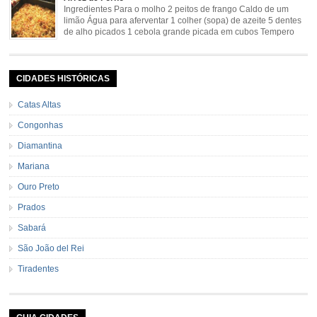
mineira/bananada#tempo-de-preparo
Ingredientes Para o molho 2 peitos de frango Caldo de um
limão Água para aferventar 1 colher (sopa) de azeite 5 dentes
de alho picados 1 cebola grande picada em cubos Tempero
caseiro verde 1 colher (sobremesa) de urucum 4 tomates sem
pele e sem sementes 1 pitada de noz moscada Salsa e cebolinha Pimenta
[…]
CIDADES HISTÓRICAS
Catas Altas
Congonhas
Diamantina
Mariana
Ouro Preto
Prados
Sabará
São João del Rei
Tiradentes