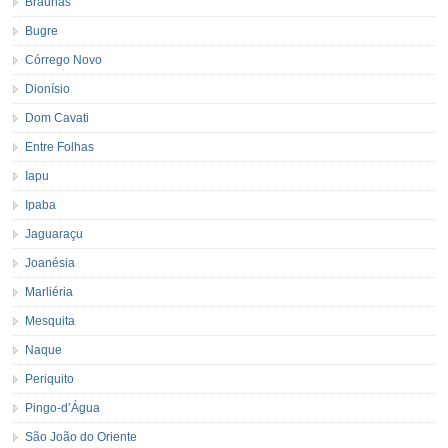
Braúnas
Bugre
Córrego Novo
Dionísio
Dom Cavati
Entre Folhas
Iapu
Ipaba
Jaguaraçu
Joanésia
Marliéria
Mesquita
Naque
Periquito
Pingo-d’Água
São João do Oriente