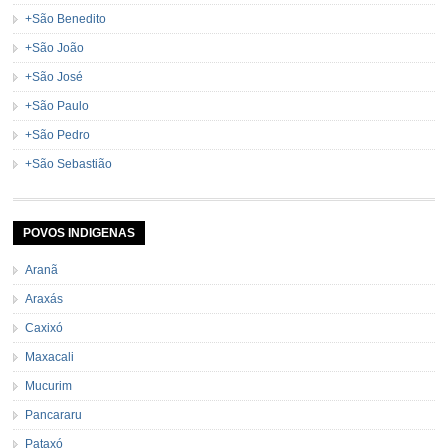
+São Benedito
+São João
+São José
+São Paulo
+São Pedro
+São Sebastião
POVOS INDIGENAS
Aranã
Araxás
Caxixó
Maxacali
Mucurim
Pancararu
Pataxó