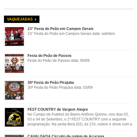
VAQUEJADAS
23° Festa do Peão em Campos Gerais
23° Festa do Peão em Campos Gerais data: setmbro
Festa do Peão de Passos
Festa do Peão de Passos data: 06/09
30ª Festa do Peão Pirajuba
30ª Festa do Peão Pirajuba data: 03/09
FEST COUNTRY de Vargem Alegre
No Campo de Futebol do Bairro Antônio Quirino, nos dias 02,
03 e 04 de Setembro, o 1º FEST COUNTRY com a seguinte
programação. Na sexta-feira (02), às 21h, rodeio e show com a
dupla sertaneja Cássio e Reynado; sábado (03), às 21h,
rodeio e shows com o Trio Pé de Cedro e o Trio […]
CAVALGADA Circuito de rodeio de Açucena