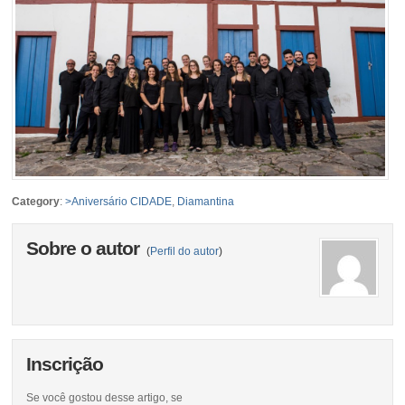
Category
:
>Aniversário CIDADE
,
Diamantina
Sobre o autor
(
Perfil do autor
)
Inscrição
Se você gostou desse artigo, se