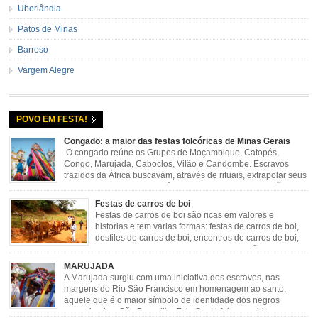
Uberlândia
Patos de Minas
Barroso
Vargem Alegre
POVO EM FESTA!
Congado: a maior das festas folcóricas de Minas Gerais
O congado reúne os Grupos de Moçambique, Catopés,
Congo, Marujada, Caboclos, Vilão e Candombe. Escravos
trazidos da África buscavam, através de rituais, extrapolar seus
sentimentos e culto a sua fé. O Congado nasceu da fusão
destes ritos com a religião católica, imposta aos negros pela Igreja, surgindo
Festas de carros de boi
novas histórias que envolviam, sobretudo, Nossa Senhora do […]
Festas de carros de boi são ricas em valores e
historias e tem varias formas: festas de carros de boi,
desfiles de carros de boi, encontros de carros de boi,
rodeios, carreatas de carros de boi, mutirão de carros
de boi, carreteada, carreiros, candeeiros, boiadas, carapinas, artesãos,
MARUJADA
exposição agropecuária, ou seja é um ponto forte […]
A Marujada surgiu com uma iniciativa dos escravos, nas
margens do Rio São Francisco em homenagem ao santo,
aquele que é o maior símbolo de identidade dos negros
escravizados, São Benedito. Este Santo foi assumido como