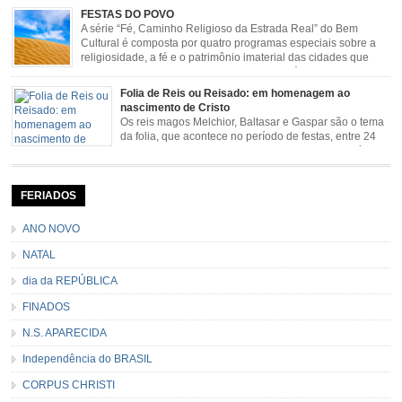
sendo milagroso e grande protetor de suas causas. o ponto alto da festa de
FESTAS DO POVO
São Benedito é a Marujada. […]
A série “Fé, Caminho Religioso da Estrada Real” do Bem
Cultural é composta por quatro programas especiais sobre a
religiosidade, a fé e o patrimônio imaterial das cidades que
fazem parte rota religiosa que liga os Santuários de Nossa
Senhora da Piedade (MG) e Nossa Senhora da Conceição Aparecida (SP)
Folia de Reis ou Reisado: em homenagem ao
pela Estrada Real. Quarto episódio […]
nascimento de Cristo
Os reis magos Melchior, Baltasar e Gaspar são o tema
da folia, que acontece no período de festas, entre 24
de dezembro e 06 de janeiro. Durante a festa, o líder e
seu contramestre lideram a música e o canto do grupo, passando pela
cidade e visitando a casa das pessoas, onde são entoadas profecias […]
FERIADOS
ANO NOVO
NATAL
dia da REPÚBLICA
FINADOS
N.S. APARECIDA
Independência do BRASIL
CORPUS CHRISTI