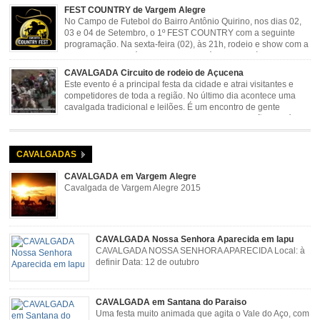
FEST COUNTRY de Vargem Alegre
No Campo de Futebol do Bairro Antônio Quirino, nos dias 02,
03 e 04 de Setembro, o 1º FEST COUNTRY com a seguinte
programação. Na sexta-feira (02), às 21h, rodeio e show com a
dupla sertaneja Cássio e Reynado; sábado (03), às 21h,
rodeio e shows com o Trio Pé de Cedro e o Trio […]
CAVALGADA Circuito de rodeio de Açucena
Este evento é a principal festa da cidade e atrai visitantes e
competidores de toda a região. No último dia acontece uma
cavalgada tradicional e leilões. É um encontro de gente
animada e hospitaleira. Local: Parque de Exposições José
Rosa Guimarães, Açucena Data: Setembro
CAVALGADAS
CAVALGADA em Vargem Alegre
Cavalgada de Vargem Alegre 2015
CAVALGADA Nossa Senhora Aparecida em Iapu
CAVALGADA NOSSA SENHORA APARECIDA Local: à
definir Data: 12 de outubro
CAVALGADA em Santana do Paraiso
Uma festa muito animada que agita o Vale do Aço, com