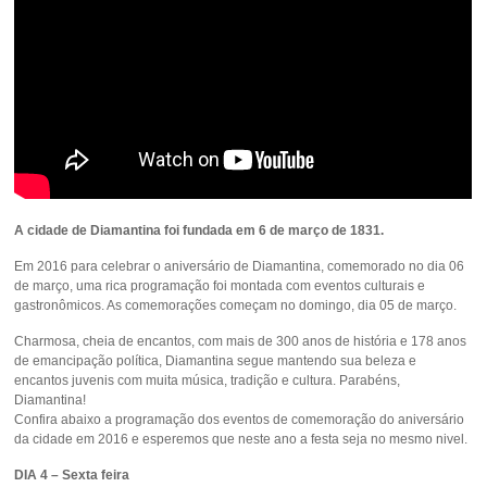
A cidade de Diamantina foi fundada em 6 de março de 1831.
Em 2016 para celebrar o aniversário de Diamantina, comemorado no dia 06
de março, uma rica programação foi montada com eventos culturais e
gastronômicos. As comemorações começam no domingo, dia 05 de março.
Charmosa, cheia de encantos, com mais de 300 anos de história e 178 anos
de emancipação política, Diamantina segue mantendo sua beleza e
encantos juvenis com muita música, tradição e cultura. Parabéns,
Diamantina!
Confira abaixo a programação dos eventos de comemoração do aniversário
da cidade em 2016 e esperemos que neste ano a festa seja no mesmo nivel.
DIA 4 – Sexta feira