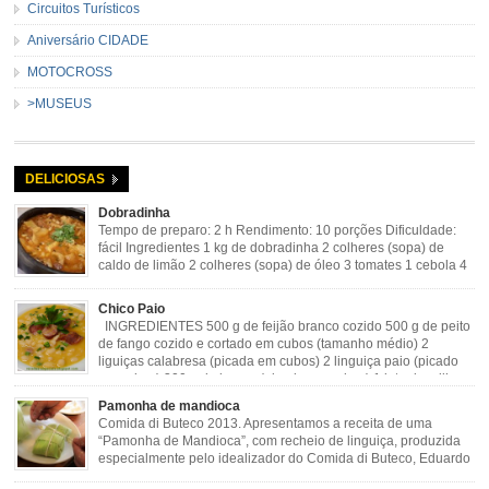
Circuitos Turísticos
Aniversário CIDADE
MOTOCROSS
>MUSEUS
DELICIOSAS
Dobradinha
Tempo de preparo: 2 h Rendimento: 10 porções Dificuldade:
fácil Ingredientes 1 kg de dobradinha 2 colheres (sopa) de
caldo de limão 2 colheres (sopa) de óleo 3 tomates 1 cebola 4
dentes de alho Cheiro verde Cominho Colorau Pimenta a
gosto Modo de Preparo: Lavar muito bem a dobradinha com limão. Deixar de
Chico Paio
molho […]
INGREDIENTES 500 g de feijão branco cozido 500 g de peito
de fango cozido e cortado em cubos (tamanho médio) 2
liguiças calabresa (picada em cubos) 2 linguiça paio (picado
em cubos) 300 g de bacon (picado em cubos) 1 lata de milho
verde 2 dentes de alho amassado 3 colheres de óleo 2 […]
Pamonha de mandioca
Comida di Buteco 2013. Apresentamos a receita de uma
“Pamonha de Mandioca”, com recheio de linguiça, produzida
especialmente pelo idealizador do Comida di Buteco, Eduardo
Maya. Ingredientes (para 02 pamonhas): Massa: 15gr de