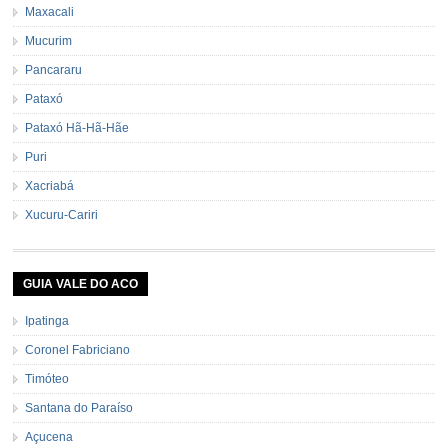
Maxacali
Mucurim
Pancararu
Pataxó
Pataxó Hã-Hã-Hãe
Puri
Xacriabá
Xucuru-Cariri
GUIA VALE DO ACO
Ipatinga
Coronel Fabriciano
Timóteo
Santana do Paraíso
Açucena