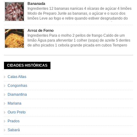
cebola picadinha 100gr de mandioca crua ralada e espremida 1 colher café
Bananada
de manteiga 35ml de leite Palha de milho verde 1 […]
Ingredientes 12 bananas nanicas 4 xícaras de açúcar 4 limões
Modo de Preparo Junte as bananas, o açúcar e o suco dos
limões Leve ao fogo e retire quando estiver desgrudando do
fundo da panela Tempo de Preparo Dificuldade: Fácil Tempo
de Preparo: 40 minutos http://eusoumineirouaiso.com.br/culinaria-
Arroz de Forno
mineira/bananada#tempo-de-preparo
Ingredientes Para o molho 2 peitos de frango Caldo de um
limão Água para aferventar 1 colher (sopa) de azeite 5 dentes
de alho picados 1 cebola grande picada em cubos Tempero
caseiro verde 1 colher (sobremesa) de urucum 4 tomates sem
pele e sem sementes 1 pitada de noz moscada Salsa e cebolinha Pimenta
[…]
CIDADES HISTÓRICAS
Catas Altas
Congonhas
Diamantina
Mariana
Ouro Preto
Prados
Sabará