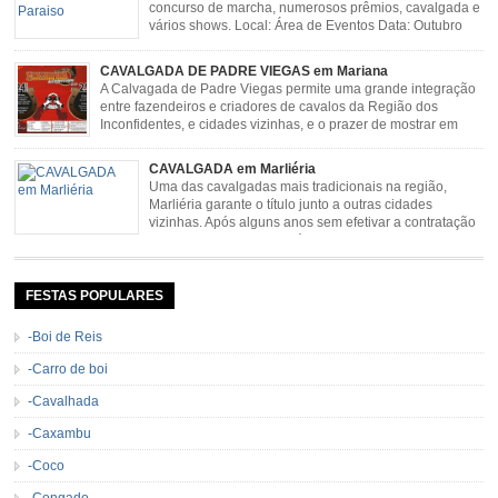
concurso de marcha, numerosos prêmios, cavalgada e
vários shows. Local: Área de Eventos Data: Outubro
CAVALGADA DE PADRE VIEGAS em Mariana
A Calvagada de Padre Viegas permite uma grande integração
entre fazendeiros e criadores de cavalos da Região dos
Inconfidentes, e cidades vizinhas, e o prazer de mostrar em
uma arena animais de primeira linha. Cavalgada simboliza e
resgata cultura e saúde além de contar com apresentações musicais. Local:
CAVALGADA em Marliéria
Distrito de Padre Viegas, Antigo Campo de […]
Uma das cavalgadas mais tradicionais na região,
Marliéria garante o título junto a outras cidades
vizinhas. Após alguns anos sem efetivar a contratação
de grandes nomes da música sertaneja, em 2011 a
Cavalgada de Marliéria voltou, e não deixou dúvidas de que sua tradição
permanecerá. Caracterizada pelo frio agradável e pela presença de milhares
de […]
FESTAS POPULARES
-Boi de Reis
-Carro de boi
-Cavalhada
-Caxambu
-Coco
-Congado