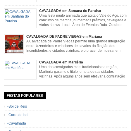
CAVALGADA em Santana do Paraiso
Uma festa muito animada que agita o Vale do Aço, com
concurso de marcha, numerosos prêmios, cavalgada e
vários shows. Local: Área de Eventos Data: Outubro
CAVALGADA DE PADRE VIEGAS em Mariana
A Calvagada de Padre Viegas permite uma grande integração
entre fazendeiros e criadores de cavalos da Região dos
Inconfidentes, e cidades vizinhas, e o prazer de mostrar em
uma arena animais de primeira linha. Cavalgada simboliza e
resgata cultura e saúde além de contar com apresentações musicais. Local:
CAVALGADA em Marliéria
Distrito de Padre Viegas, Antigo Campo de […]
Uma das cavalgadas mais tradicionais na região,
Marliéria garante o título junto a outras cidades
vizinhas. Após alguns anos sem efetivar a contratação
de grandes nomes da música sertaneja, em 2011 a
Cavalgada de Marliéria voltou, e não deixou dúvidas de que sua tradição
permanecerá. Caracterizada pelo frio agradável e pela presença de milhares
de […]
FESTAS POPULARES
-Boi de Reis
-Carro de boi
-Cavalhada