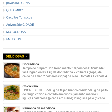
povos INDÍGENA
QUILOMBOS
Circuitos Turísticos
Aniversário CIDADE
MOTOCROSS
>MUSEUS
DELICIOSAS
Dobradinha
Tempo de preparo: 2 h Rendimento: 10 porções Dificuldade:
fácil Ingredientes 1 kg de dobradinha 2 colheres (sopa) de
caldo de limão 2 colheres (sopa) de óleo 3 tomates 1 cebola 4
dentes de alho Cheiro verde Cominho Colorau Pimenta a
gosto Modo de Preparo: Lavar muito bem a dobradinha com limão. Deixar de
Chico Paio
molho […]
INGREDIENTES 500 g de feijão branco cozido 500 g de peito
de fango cozido e cortado em cubos (tamanho médio) 2
liguiças calabresa (picada em cubos) 2 linguiça paio (picado
em cubos) 300 g de bacon (picado em cubos) 1 lata de milho
verde 2 dentes de alho amassado 3 colheres de óleo 2 […]
Pamonha de mandioca