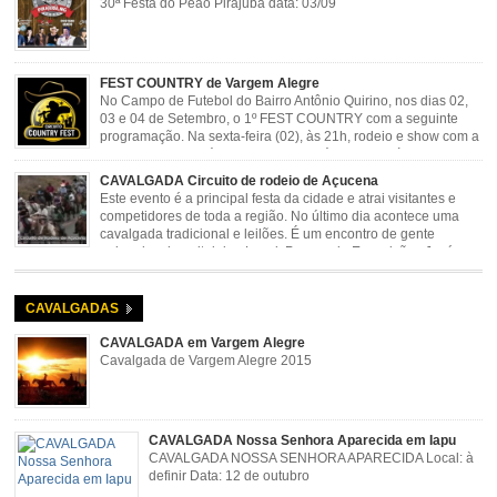
30ª Festa do Peão Pirajuba data: 03/09
FEST COUNTRY de Vargem Alegre
No Campo de Futebol do Bairro Antônio Quirino, nos dias 02,
03 e 04 de Setembro, o 1º FEST COUNTRY com a seguinte
programação. Na sexta-feira (02), às 21h, rodeio e show com a
dupla sertaneja Cássio e Reynado; sábado (03), às 21h,
rodeio e shows com o Trio Pé de Cedro e o Trio […]
CAVALGADA Circuito de rodeio de Açucena
Este evento é a principal festa da cidade e atrai visitantes e
competidores de toda a região. No último dia acontece uma
cavalgada tradicional e leilões. É um encontro de gente
animada e hospitaleira. Local: Parque de Exposições José
Rosa Guimarães, Açucena Data: Setembro
CAVALGADAS
CAVALGADA em Vargem Alegre
Cavalgada de Vargem Alegre 2015
CAVALGADA Nossa Senhora Aparecida em Iapu
CAVALGADA NOSSA SENHORA APARECIDA Local: à
definir Data: 12 de outubro