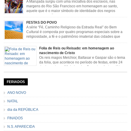
A Marujada surgiu com uma iniciativa dos escravos, nas
margens do Rio São Francisco em homenagem ao santo,
aquele que é o maior símbolo de identidade dos negros
escravizados, São Benedito. Este Santo foi assumido como
sendo milagroso e grande protetor de suas causas. o ponto alto da festa de
FESTAS DO POVO
São Benedito é a Marujada. […]
A série “Fé, Caminho Religioso da Estrada Real” do Bem
Cultural é composta por quatro programas especiais sobre a
religiosidade, a fé e o patrimônio imaterial das cidades que
fazem parte rota religiosa que liga os Santuários de Nossa
Senhora da Piedade (MG) e Nossa Senhora da Conceição Aparecida (SP)
Folia de Reis ou Reisado: em homenagem ao
pela Estrada Real. Quarto episódio […]
nascimento de Cristo
Os reis magos Melchior, Baltasar e Gaspar são o tema
da folia, que acontece no período de festas, entre 24
de dezembro e 06 de janeiro. Durante a festa, o líder e
seu contramestre lideram a música e o canto do grupo, passando pela
cidade e visitando a casa das pessoas, onde são entoadas profecias […]
FERIADOS
ANO NOVO
NATAL
dia da REPÚBLICA
FINADOS
N.S. APARECIDA