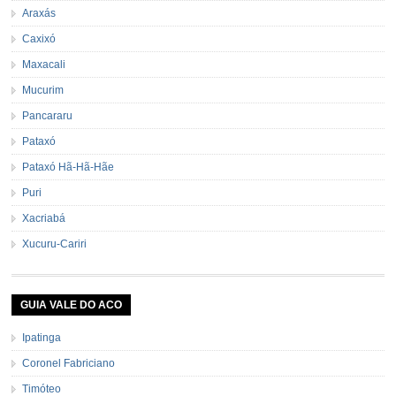
Araxás
Caxixó
Maxacali
Mucurim
Pancararu
Pataxó
Pataxó Hã-Hã-Hãe
Puri
Xacriabá
Xucuru-Cariri
GUIA VALE DO ACO
Ipatinga
Coronel Fabriciano
Timóteo