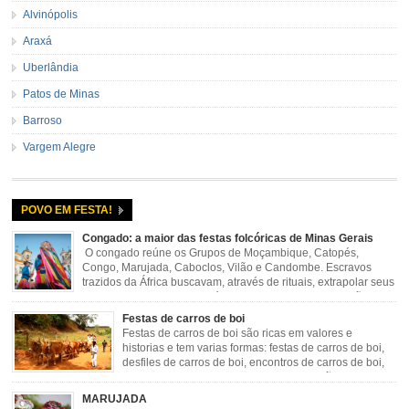
Alvinópolis
Araxá
Uberlândia
Patos de Minas
Barroso
Vargem Alegre
POVO EM FESTA!
Congado: a maior das festas folcóricas de Minas Gerais
O congado reúne os Grupos de Moçambique, Catopés,
Congo, Marujada, Caboclos, Vilão e Candombe. Escravos
trazidos da África buscavam, através de rituais, extrapolar seus
sentimentos e culto a sua fé. O Congado nasceu da fusão
destes ritos com a religião católica, imposta aos negros pela Igreja, surgindo
Festas de carros de boi
novas histórias que envolviam, sobretudo, Nossa Senhora do […]
Festas de carros de boi são ricas em valores e
historias e tem varias formas: festas de carros de boi,
desfiles de carros de boi, encontros de carros de boi,
rodeios, carreatas de carros de boi, mutirão de carros
de boi, carreteada, carreiros, candeeiros, boiadas, carapinas, artesãos,
MARUJADA
exposição agropecuária, ou seja é um ponto forte […]