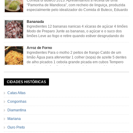
Comida di Buteco 2013. Apresentamos a receita de uma
“Pamonha de Mandioca”, com recheio de linguiça, produzida
especialmente pelo idealizador do Comida di Buteco, Eduardo
Maya. Ingredientes (para 02 pamonhas): Massa: 15gr de
cebola picadinha 100gr de mandioca crua ralada e espremida 1 colher café
Bananada
de manteiga 35ml de leite Palha de milho verde 1 […]
Ingredientes 12 bananas nanicas 4 xícaras de açúcar 4 limões
Modo de Preparo Junte as bananas, o açúcar e o suco dos
limões Leve ao fogo e retire quando estiver desgrudando do
fundo da panela Tempo de Preparo Dificuldade: Fácil Tempo
de Preparo: 40 minutos http://eusoumineirouaiso.com.br/culinaria-
Arroz de Forno
mineira/bananada#tempo-de-preparo
Ingredientes Para o molho 2 peitos de frango Caldo de um
limão Água para aferventar 1 colher (sopa) de azeite 5 dentes
de alho picados 1 cebola grande picada em cubos Tempero
caseiro verde 1 colher (sobremesa) de urucum 4 tomates sem
pele e sem sementes 1 pitada de noz moscada Salsa e cebolinha Pimenta
[…]
CIDADES HISTÓRICAS
Catas Altas
Congonhas
Diamantina
Mariana
Ouro Preto