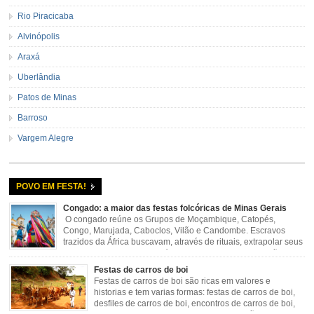
Rio Piracicaba
Alvinópolis
Araxá
Uberlândia
Patos de Minas
Barroso
Vargem Alegre
POVO EM FESTA!
Congado: a maior das festas folcóricas de Minas Gerais
O congado reúne os Grupos de Moçambique, Catopés,
Congo, Marujada, Caboclos, Vilão e Candombe. Escravos
trazidos da África buscavam, através de rituais, extrapolar seus
sentimentos e culto a sua fé. O Congado nasceu da fusão
destes ritos com a religião católica, imposta aos negros pela Igreja, surgindo
Festas de carros de boi
novas histórias que envolviam, sobretudo, Nossa Senhora do […]
Festas de carros de boi são ricas em valores e
historias e tem varias formas: festas de carros de boi,
desfiles de carros de boi, encontros de carros de boi,