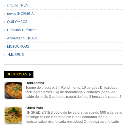
circuito TREM
povos INDÍGENA
QUILOMBOS
Circuitos Turísticos
Aniversário CIDADE
MOTOCROSS
>MUSEUS
DELICIOSAS
Dobradinha
Tempo de preparo: 2 h Rendimento: 10 porções Dificuldade:
fácil Ingredientes 1 kg de dobradinha 2 colheres (sopa) de
caldo de limão 2 colheres (sopa) de óleo 3 tomates 1 cebola 4
dentes de alho Cheiro verde Cominho Colorau Pimenta a
gosto Modo de Preparo: Lavar muito bem a dobradinha com limão. Deixar de
Chico Paio
molho […]
INGREDIENTES 500 g de feijão branco cozido 500 g de peito
de fango cozido e cortado em cubos (tamanho médio) 2
liguiças calabresa (picada em cubos) 2 linguiça paio (picado
em cubos) 300 g de bacon (picado em cubos) 1 lata de milho