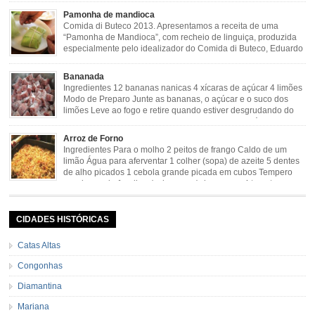
verde 2 dentes de alho amassado 3 colheres de óleo 2 […]
Pamonha de mandioca
Comida di Buteco 2013. Apresentamos a receita de uma
“Pamonha de Mandioca”, com recheio de linguiça, produzida
especialmente pelo idealizador do Comida di Buteco, Eduardo
Maya. Ingredientes (para 02 pamonhas): Massa: 15gr de
cebola picadinha 100gr de mandioca crua ralada e espremida 1 colher café
Bananada
de manteiga 35ml de leite Palha de milho verde 1 […]
Ingredientes 12 bananas nanicas 4 xícaras de açúcar 4 limões
Modo de Preparo Junte as bananas, o açúcar e o suco dos
limões Leve ao fogo e retire quando estiver desgrudando do
fundo da panela Tempo de Preparo Dificuldade: Fácil Tempo
de Preparo: 40 minutos http://eusoumineirouaiso.com.br/culinaria-
Arroz de Forno
mineira/bananada#tempo-de-preparo
Ingredientes Para o molho 2 peitos de frango Caldo de um
limão Água para aferventar 1 colher (sopa) de azeite 5 dentes
de alho picados 1 cebola grande picada em cubos Tempero
caseiro verde 1 colher (sobremesa) de urucum 4 tomates sem
pele e sem sementes 1 pitada de noz moscada Salsa e cebolinha Pimenta
[…]
CIDADES HISTÓRICAS
Catas Altas
Congonhas
Diamantina
Mariana