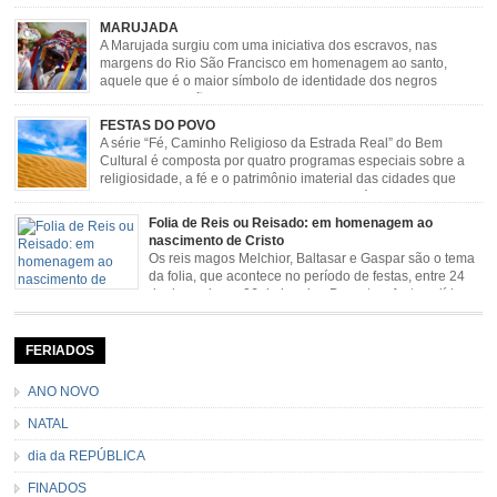
rodeios, carreatas de carros de boi, mutirão de carros
de boi, carreteada, carreiros, candeeiros, boiadas, carapinas, artesãos,
MARUJADA
exposição agropecuária, ou seja é um ponto forte […]
A Marujada surgiu com uma iniciativa dos escravos, nas
margens do Rio São Francisco em homenagem ao santo,
aquele que é o maior símbolo de identidade dos negros
escravizados, São Benedito. Este Santo foi assumido como
sendo milagroso e grande protetor de suas causas. o ponto alto da festa de
FESTAS DO POVO
São Benedito é a Marujada. […]
A série “Fé, Caminho Religioso da Estrada Real” do Bem
Cultural é composta por quatro programas especiais sobre a
religiosidade, a fé e o patrimônio imaterial das cidades que
fazem parte rota religiosa que liga os Santuários de Nossa
Senhora da Piedade (MG) e Nossa Senhora da Conceição Aparecida (SP)
Folia de Reis ou Reisado: em homenagem ao
pela Estrada Real. Quarto episódio […]
nascimento de Cristo
Os reis magos Melchior, Baltasar e Gaspar são o tema
da folia, que acontece no período de festas, entre 24
de dezembro e 06 de janeiro. Durante a festa, o líder e
seu contramestre lideram a música e o canto do grupo, passando pela
cidade e visitando a casa das pessoas, onde são entoadas profecias […]
FERIADOS
ANO NOVO
NATAL
dia da REPÚBLICA
FINADOS