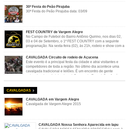
30ª Festa do Peão Pirajuba
30ª Festa do Peão Pirajuba data: 03/09
FEST COUNTRY de Vargem Alegre
No Campo de Futebol do Bairro Antônio Quirino, nos dias 02,
03 e 04 de Setembro, o 1º FEST COUNTRY com a seguinte
programação. Na sexta-feira (02), às 21h, rodeio e show com a
dupla sertaneja Cássio e Reynado; sábado (03), às 21h,
rodeio e shows com o Trio Pé de Cedro e o Trio […]
CAVALGADA Circuito de rodeio de Açucena
Este evento é a principal festa da cidade e atrai visitantes e
competidores de toda a região. No último dia acontece uma
cavalgada tradicional e leilões. É um encontro de gente
animada e hospitaleira. Local: Parque de Exposições José
Rosa Guimarães, Açucena Data: Setembro
CAVALGADAS
CAVALGADA em Vargem Alegre
Cavalgada de Vargem Alegre 2015
CAVALGADA Nossa Senhora Aparecida em Iapu