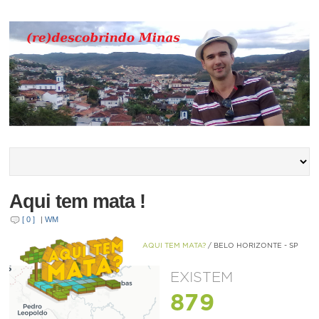
Aqui tem mata !
[ 0 ]
|
WM