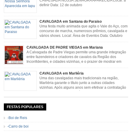
CAVALGADA NOSSA SENHORA APARECIDA Local: à
definir Data: 12 de outubro
CAVALGADA em Santana do Paraiso
Uma festa muito animada que agita o Vale do Aço, com
concurso de marcha, numerosos prêmios, cavalgada e
vários shows. Local: Área de Eventos Data: Outubro
CAVALGADA DE PADRE VIEGAS em Mariana
A Calvagada de Padre Viegas permite uma grande integração
entre fazendeiros e criadores de cavalos da Região dos
Inconfidentes, e cidades vizinhas, e o prazer de mostrar em
uma arena animais de primeira linha. Cavalgada simboliza e
resgata cultura e saúde além de contar com apresentações musicais. Local:
CAVALGADA em Marliéria
Distrito de Padre Viegas, Antigo Campo de […]
Uma das cavalgadas mais tradicionais na região,
Marliéria garante o título junto a outras cidades
vizinhas. Após alguns anos sem efetivar a contratação
de grandes nomes da música sertaneja, em 2011 a
Cavalgada de Marliéria voltou, e não deixou dúvidas de que sua tradição
permanecerá. Caracterizada pelo frio agradável e pela presença de milhares
de […]
FESTAS POPULARES
-Boi de Reis
-Carro de boi