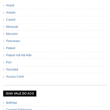
Aranã
Araxás
Caxixó
Maxacali
Mucurim
Pancararu
Pataxó
Pataxó Hã-Hã-Hãe
Puri
Xacriabá
Xucuru-Cariri
GUIA VALE DO ACO
Ipatinga
Coronel Fabriciano