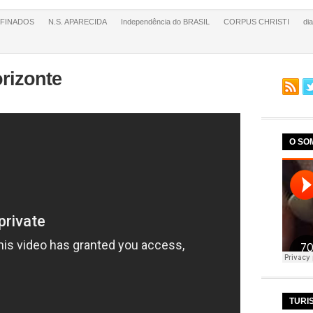
FINADOS
N.S. APARECIDA
Independência do BRASIL
CORPUS CHRISTI
di
rizonte
O SO
TURI