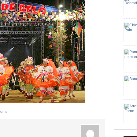
colhere
de alho
gosto M
dobradi
em cubo
bacon (
dentes 
pelo id
Ingredi
cebola 
espremi
Palha d
retire 
Tempo d
zonte
Preparo
http://e
mineira
grande 
colher 