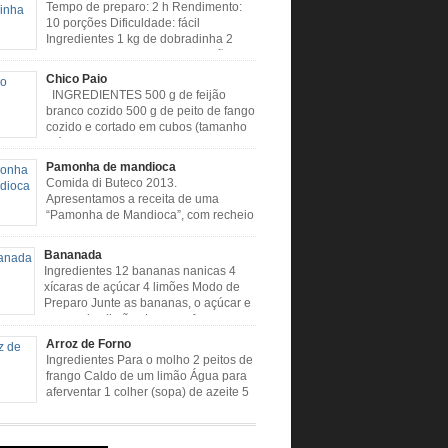
Tempo de preparo: 2 h Rendimento:
10 porções Dificuldade: fácil
Ingredientes 1 kg de dobradinha 2
colheres (sopa) de caldo de limão 2
s (sopa) de óleo 3 tomates 1 cebola 4 dentes
Chico Paio
 Cheiro verde Cominho Colorau Pimenta a
INGREDIENTES 500 g de feijão
odo de Preparo: Lavar muito bem a
branco cozido 500 g de peito de fango
nha com limão. Deixar de molho […]
cozido e cortado em cubos (tamanho
médio) 2 liguiças calabresa (picada
s) 2 linguiça paio (picado em cubos) 300 g de
Pamonha de mandioca
picado em cubos) 1 lata de milho verde 2
Comida di Buteco 2013.
de alho amassado 3 colheres de óleo 2 […]
Apresentamos a receita de uma
“Pamonha de Mandioca”, com recheio
de linguiça, produzida especialmente
ealizador do Comida di Buteco, Eduardo Maya.
Bananada
entes (para 02 pamonhas): Massa: 15gr de
Ingredientes 12 bananas nanicas 4
picadinha 100gr de mandioca crua ralada e
xícaras de açúcar 4 limões Modo de
da 1 colher café de manteiga 35ml de leite
Preparo Junte as bananas, o açúcar e
e milho verde 1 […]
o suco dos limões Leve ao fogo e
quando estiver desgrudando do fundo da panela
Arroz de Forno
e Preparo Dificuldade: Fácil Tempo de
Ingredientes Para o molho 2 peitos de
: 40 minutos
frango Caldo de um limão Água para
usoumineirouaiso.com.br/culinaria-
aferventar 1 colher (sopa) de azeite 5
/bananada#tempo-de-preparo
dentes de alho picados 1 cebola
picada em cubos Tempero caseiro verde 1
(sobremesa) de urucum 4 tomates sem pele e