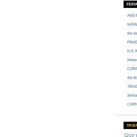
contram
FERI
passand
onde sã
ANO 
NATA
dia 
FINA
N.S.
Indep
CORP
dia 
TIRA
Sema
CARN
VAQU