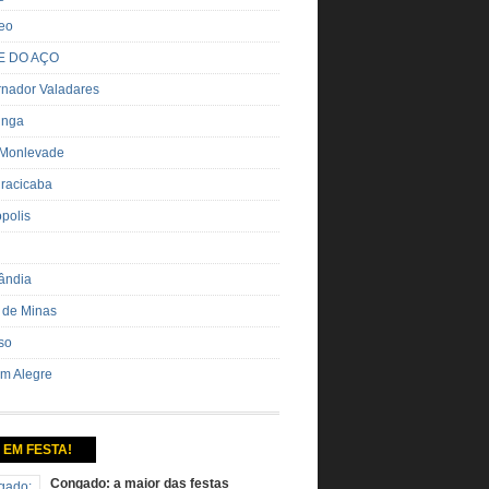
eo
E DO AÇO
nador Valadares
inga
 Monlevade
iracicaba
ópolis
ândia
 de Minas
so
m Alegre
 EM FESTA!
Congado: a maior das festas