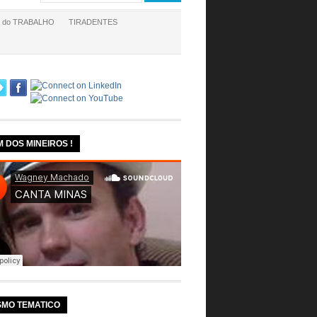
a do TRABALHO
TIRADENTES
M DOS MINEIROS !
SMO TEMATICO