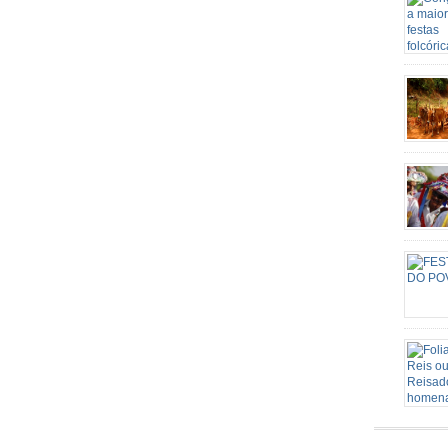
Candomb
através 
a sua f
a religi
surgind
Nossa S
carros d
mutirão 
candeei
agropecu
identid
Este Sa
grande p
de São 
o patri
rota rel
Senhora
Conceiç
episódi
acontec
06 de ja