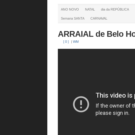
ANO NOVO
NATAL
dia da REPÚBLICA
Semana SANTA
CARNAVAL
ARRAIAL de Belo Ho
[ 0 ]
|
WM