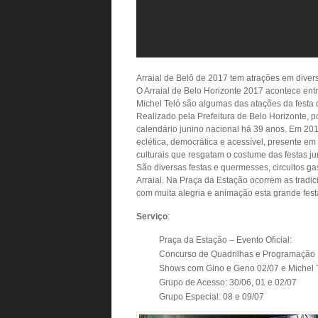
Arraial de Belô de 2017 tem atrações em diver
O Arraial de Belo Horizonte 2017 acontece ent
Michel Teló são algumas das atações da festa 
Realizado pela Prefeitura de Belo Horizonte, po
calendário junino nacional há 39 anos. Em 20
eclética, democrática e acessível, presente e
culturais que resgatam o costume das festas ju
São diversas festas e quermesses, circuitos ga
Arraial. Na Praça da Estação ocorrem as tradi
com muita alegria e animação esta grande fest
Serviço
:
Praça da Estação – Evento Oficial:
Concurso de Quadrilhas e Programação 
Shows com Gino e Geno 02/07 e Michel T
Grupo de Acesso: 30/06, 01 e 02/07
Grupo Especial: 08 e 09/07