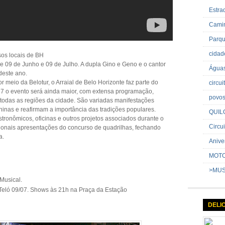
Estr
Cami
Parq
cida
sos locais de BH
re 09 de Junho e 09 de Julho. A dupla Gino e Geno e o cantor
Água
deste ano.
r meio da Belotur, o Arraial de Belo Horizonte faz parte do
circu
17 o evento será ainda maior, com extensa programação,
povo
m todas as regiões da cidade. São variadas manifestações
ninas e reafirmam a importância das tradições populares.
QUIL
stronômicos, oficinas e outros projetos associados durante o
Circui
cionais apresentações do concurso de quadrilhas, fechando
a.
Anive
MOT
>MU
Musical.
eló 09/07. Shows às 21h na Praça da Estação
DELI