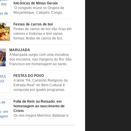
folcóricas de Minas Gerais
O congado reúne os Grupos de
Moçambique, Catopés, Congo,
Marujada, Caboclos, Vilão e
e. Escravos trazidos da África buscavam,
Festas de carros de boi
de rituais, extrapolar seus sentimentos e culto
Festas de carros de boi são ricas em
é. O Congado nasceu da fusão destes ritos com
valores e historias e tem varias
ão católica, imposta aos negros pela Igreja,
formas: festas de carros de boi,
o novas histórias que envolviam, sobretudo,
desfiles de carros de boi, encontros de
enhora do […]
e boi, rodeios, carreatas de carros de boi,
MARUJADA
de carros de boi, carreteada, carreiros,
A Marujada surgiu com uma iniciativa
ros, boiadas, carapinas, artesãos, exposição
dos escravos, nas margens do Rio São
ária, ou seja é um ponto forte […]
Francisco em homenagem ao santo,
aquele que é o maior símbolo de
ade dos negros escravizados, São Benedito.
FESTAS DO POVO
nto foi assumido como sendo milagroso e
A série “Fé, Caminho Religioso da
rotetor de suas causas. o ponto alto da festa
Estrada Real” do Bem Cultural é
Benedito é a Marujada. […]
composta por quatro programas
especiais sobre a religiosidade, a fé e
mônio imaterial das cidades que fazem parte
Folia de Reis ou Reisado: em
igiosa que liga os Santuários de Nossa
homenagem ao nascimento de
 da Piedade (MG) e Nossa Senhora da
Cristo
ão Aparecida (SP) pela Estrada Real. Quarto
Os reis magos Melchior, Baltasar e
o […]
Gaspar são o tema da folia, que
e no período de festas, entre 24 de dezembro e
neiro. Durante a festa, o líder e seu