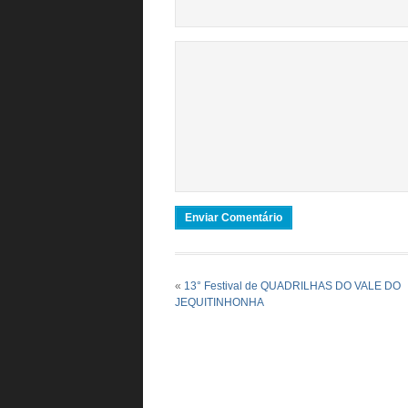
«
13° Festival de QUADRILHAS DO VALE DO
JEQUITINHONHA