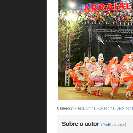
Category
:
-Festa junina
,
-Quadrilha
,
Belo Hori
Sobre o autor
(
Perfil do autor
)