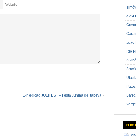
Website
Timót
>VAL
Gover
Carat
João
Rio P
Alvin
Araxá
Uberl
Patos
Barro
14ª edição JULIFEST – Festa Junina de Itapeva
»
Varge
POVO