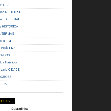
ada REAL
nho RELIGIOSO
ue FLORESTAL
de HISTÓRICA
s TERMAIS
ito TREM
s INDÍGENA
OMBOS
tos Turísticos
rsário CIDADE
OCROSS
SEUS
CIOSAS
Dobradinha