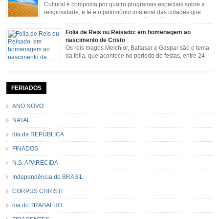
Cultural é composta por quatro programas especiais sobre a
religiosidade, a fé e o patrimônio imaterial das cidades que
fazem parte rota religiosa que liga os Santuários de Nossa
Senhora da Piedade (MG) e Nossa Senhora da Conceição Aparecida (SP)
Folia de Reis ou Reisado: em homenagem ao
pela Estrada Real. Quarto episódio […]
nascimento de Cristo
Os reis magos Melchior, Baltasar e Gaspar são o tema
da folia, que acontece no período de festas, entre 24
de dezembro e 06 de janeiro. Durante a festa, o líder e
seu contramestre lideram a música e o canto do grupo, passando pela
cidade e visitando a casa das pessoas, onde são entoadas profecias […]
FERIADOS
ANO NOVO
NATAL
dia da REPÚBLICA
FINADOS
N.S. APARECIDA
Independência do BRASIL
CORPUS CHRISTI
dia do TRABALHO