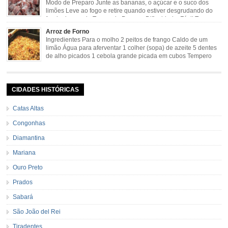
Modo de Preparo Junte as bananas, o açúcar e o suco dos
limões Leve ao fogo e retire quando estiver desgrudando do
fundo da panela Tempo de Preparo Dificuldade: Fácil Tempo
de Preparo: 40 minutos http://eusoumineirouaiso.com.br/culinaria-
Arroz de Forno
mineira/bananada#tempo-de-preparo
Ingredientes Para o molho 2 peitos de frango Caldo de um
limão Água para aferventar 1 colher (sopa) de azeite 5 dentes
de alho picados 1 cebola grande picada em cubos Tempero
caseiro verde 1 colher (sobremesa) de urucum 4 tomates sem
pele e sem sementes 1 pitada de noz moscada Salsa e cebolinha Pimenta
[…]
CIDADES HISTÓRICAS
Catas Altas
Congonhas
Diamantina
Mariana
Ouro Preto
Prados
Sabará
São João del Rei
Tiradentes