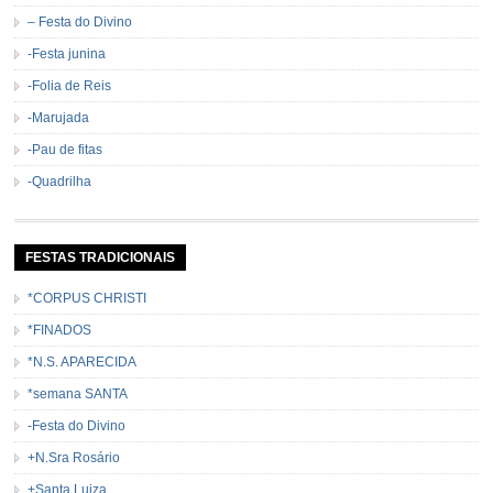
– Festa do Divino
-Festa junina
-Folia de Reis
-Marujada
-Pau de fitas
-Quadrilha
FESTAS TRADICIONAIS
*CORPUS CHRISTI
*FINADOS
*N.S. APARECIDA
*semana SANTA
-Festa do Divino
+N.Sra Rosário
+Santa Luiza