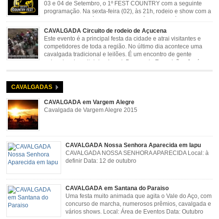
03 e 04 de Setembro, o 1º FEST COUNTRY com a seguinte
programação. Na sexta-feira (02), às 21h, rodeio e show com a
dupla sertaneja Cássio e Reynado; sábado (03), às 21h,
rodeio e shows com o Trio Pé de Cedro e o Trio […]
CAVALGADA Circuito de rodeio de Açucena
Este evento é a principal festa da cidade e atrai visitantes e
competidores de toda a região. No último dia acontece uma
cavalgada tradicional e leilões. É um encontro de gente
animada e hospitaleira. Local: Parque de Exposições José
Rosa Guimarães, Açucena Data: Setembro
CAVALGADAS
CAVALGADA em Vargem Alegre
Cavalgada de Vargem Alegre 2015
CAVALGADA Nossa Senhora Aparecida em Iapu
CAVALGADA NOSSA SENHORA APARECIDA Local: à
definir Data: 12 de outubro
CAVALGADA em Santana do Paraiso
Uma festa muito animada que agita o Vale do Aço, com
concurso de marcha, numerosos prêmios, cavalgada e
vários shows. Local: Área de Eventos Data: Outubro