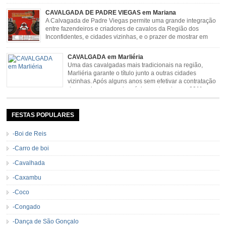
CAVALGADA DE PADRE VIEGAS em Mariana
A Calvagada de Padre Viegas permite uma grande integração
entre fazendeiros e criadores de cavalos da Região dos
Inconfidentes, e cidades vizinhas, e o prazer de mostrar em
uma arena animais de primeira linha. Cavalgada simboliza e
resgata cultura e saúde além de contar com apresentações musicais. Local:
CAVALGADA em Marliéria
Distrito de Padre Viegas, Antigo Campo de […]
Uma das cavalgadas mais tradicionais na região,
Marliéria garante o título junto a outras cidades
vizinhas. Após alguns anos sem efetivar a contratação
de grandes nomes da música sertaneja, em 2011 a
Cavalgada de Marliéria voltou, e não deixou dúvidas de que sua tradição
permanecerá. Caracterizada pelo frio agradável e pela presença de milhares
de […]
FESTAS POPULARES
-Boi de Reis
-Carro de boi
-Cavalhada
-Caxambu
-Coco
-Congado
-Dança de São Gonçalo