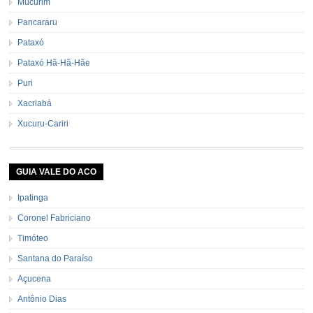
Mucurim
Pancararu
Pataxó
Pataxó Hã-Hã-Hãe
Puri
Xacriabá
Xucuru-Cariri
GUIA VALE DO ACO
Ipatinga
Coronel Fabriciano
Timóteo
Santana do Paraíso
Açucena
Antônio Dias