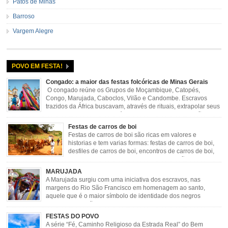
Patos de Minas
Barroso
Vargem Alegre
POVO EM FESTA!
Congado: a maior das festas folcóricas de Minas Gerais
O congado reúne os Grupos de Moçambique, Catopés,
Congo, Marujada, Caboclos, Vilão e Candombe. Escravos
trazidos da África buscavam, através de rituais, extrapolar seus
sentimentos e culto a sua fé. O Congado nasceu da fusão
destes ritos com a religião católica, imposta aos negros pela Igreja, surgindo
Festas de carros de boi
novas histórias que envolviam, sobretudo, Nossa Senhora do […]
Festas de carros de boi são ricas em valores e
historias e tem varias formas: festas de carros de boi,
desfiles de carros de boi, encontros de carros de boi,
rodeios, carreatas de carros de boi, mutirão de carros
de boi, carreteada, carreiros, candeeiros, boiadas, carapinas, artesãos,
MARUJADA
exposição agropecuária, ou seja é um ponto forte […]
A Marujada surgiu com uma iniciativa dos escravos, nas
margens do Rio São Francisco em homenagem ao santo,
aquele que é o maior símbolo de identidade dos negros
escravizados, São Benedito. Este Santo foi assumido como
sendo milagroso e grande protetor de suas causas. o ponto alto da festa de
FESTAS DO POVO
São Benedito é a Marujada. […]
A série “Fé, Caminho Religioso da Estrada Real” do Bem