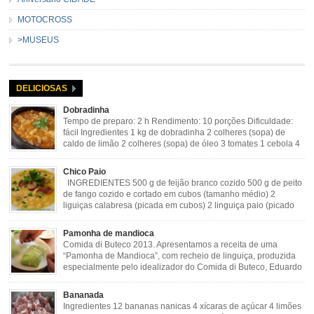
MOTOCROSS
>MUSEUS
DELICIOSAS
Dobradinha
Tempo de preparo: 2 h Rendimento: 10 porções Dificuldade:
fácil Ingredientes 1 kg de dobradinha 2 colheres (sopa) de
caldo de limão 2 colheres (sopa) de óleo 3 tomates 1 cebola 4
dentes de alho Cheiro verde Cominho Colorau Pimenta a
gosto Modo de Preparo: Lavar muito bem a dobradinha com limão. Deixar de
Chico Paio
molho […]
INGREDIENTES 500 g de feijão branco cozido 500 g de peito
de fango cozido e cortado em cubos (tamanho médio) 2
liguiças calabresa (picada em cubos) 2 linguiça paio (picado
em cubos) 300 g de bacon (picado em cubos) 1 lata de milho
verde 2 dentes de alho amassado 3 colheres de óleo 2 […]
Pamonha de mandioca
Comida di Buteco 2013. Apresentamos a receita de uma
“Pamonha de Mandioca”, com recheio de linguiça, produzida
especialmente pelo idealizador do Comida di Buteco, Eduardo
Maya. Ingredientes (para 02 pamonhas): Massa: 15gr de
cebola picadinha 100gr de mandioca crua ralada e espremida 1 colher café
Bananada
de manteiga 35ml de leite Palha de milho verde 1 […]
Ingredientes 12 bananas nanicas 4 xícaras de açúcar 4 limões