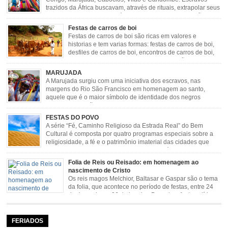
trazidos da África buscavam, através de rituais, extrapolar seus
sentimentos e culto a sua fé. O Congado nasceu da fusão
destes ritos com a religião católica, imposta aos negros pela Igreja, surgindo
Festas de carros de boi
novas histórias que envolviam, sobretudo, Nossa Senhora do […]
Festas de carros de boi são ricas em valores e
historias e tem varias formas: festas de carros de boi,
desfiles de carros de boi, encontros de carros de boi,
rodeios, carreatas de carros de boi, mutirão de carros
de boi, carreteada, carreiros, candeeiros, boiadas, carapinas, artesãos,
MARUJADA
exposição agropecuária, ou seja é um ponto forte […]
A Marujada surgiu com uma iniciativa dos escravos, nas
margens do Rio São Francisco em homenagem ao santo,
aquele que é o maior símbolo de identidade dos negros
escravizados, São Benedito. Este Santo foi assumido como
sendo milagroso e grande protetor de suas causas. o ponto alto da festa de
FESTAS DO POVO
São Benedito é a Marujada. […]
A série “Fé, Caminho Religioso da Estrada Real” do Bem
Cultural é composta por quatro programas especiais sobre a
religiosidade, a fé e o patrimônio imaterial das cidades que
fazem parte rota religiosa que liga os Santuários de Nossa
Senhora da Piedade (MG) e Nossa Senhora da Conceição Aparecida (SP)
Folia de Reis ou Reisado: em homenagem ao
pela Estrada Real. Quarto episódio […]
nascimento de Cristo
Os reis magos Melchior, Baltasar e Gaspar são o tema
da folia, que acontece no período de festas, entre 24
de dezembro e 06 de janeiro. Durante a festa, o líder e
seu contramestre lideram a música e o canto do grupo, passando pela
cidade e visitando a casa das pessoas, onde são entoadas profecias […]
FERIADOS