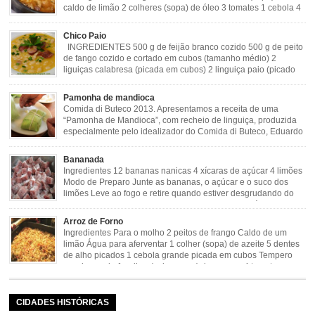
caldo de limão 2 colheres (sopa) de óleo 3 tomates 1 cebola 4
dentes de alho Cheiro verde Cominho Colorau Pimenta a
gosto Modo de Preparo: Lavar muito bem a dobradinha com limão. Deixar de
Chico Paio
molho […]
INGREDIENTES 500 g de feijão branco cozido 500 g de peito
de fango cozido e cortado em cubos (tamanho médio) 2
liguiças calabresa (picada em cubos) 2 linguiça paio (picado
em cubos) 300 g de bacon (picado em cubos) 1 lata de milho
verde 2 dentes de alho amassado 3 colheres de óleo 2 […]
Pamonha de mandioca
Comida di Buteco 2013. Apresentamos a receita de uma
“Pamonha de Mandioca”, com recheio de linguiça, produzida
especialmente pelo idealizador do Comida di Buteco, Eduardo
Maya. Ingredientes (para 02 pamonhas): Massa: 15gr de
cebola picadinha 100gr de mandioca crua ralada e espremida 1 colher café
Bananada
de manteiga 35ml de leite Palha de milho verde 1 […]
Ingredientes 12 bananas nanicas 4 xícaras de açúcar 4 limões
Modo de Preparo Junte as bananas, o açúcar e o suco dos
limões Leve ao fogo e retire quando estiver desgrudando do
fundo da panela Tempo de Preparo Dificuldade: Fácil Tempo
de Preparo: 40 minutos http://eusoumineirouaiso.com.br/culinaria-
Arroz de Forno
mineira/bananada#tempo-de-preparo
Ingredientes Para o molho 2 peitos de frango Caldo de um
limão Água para aferventar 1 colher (sopa) de azeite 5 dentes
de alho picados 1 cebola grande picada em cubos Tempero
caseiro verde 1 colher (sobremesa) de urucum 4 tomates sem
pele e sem sementes 1 pitada de noz moscada Salsa e cebolinha Pimenta
[…]
CIDADES HISTÓRICAS