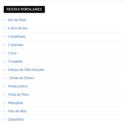
permanecerá. Caracterizada pelo frio agradável e pela presença de milhares
de […]
FESTAS POPULARES
-Boi de Reis
-Carro de boi
-Cavalhada
-Caxambu
-Coco
-Congado
-Dança de São Gonçalo
– Festa do Divino
-Festa junina
-Folia de Reis
-Marujada
-Pau de fitas
-Quadrilha