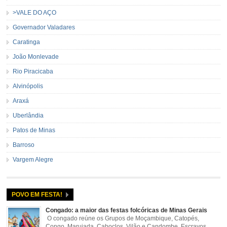
>VALE DO AÇO
Governador Valadares
Caratinga
João Monlevade
Rio Piracicaba
Alvinópolis
Araxá
Uberlândia
Patos de Minas
Barroso
Vargem Alegre
POVO EM FESTA!
Congado: a maior das festas folcóricas de Minas Gerais
O congado reúne os Grupos de Moçambique, Catopés,
Congo, Marujada, Caboclos, Vilão e Candombe. Escravos