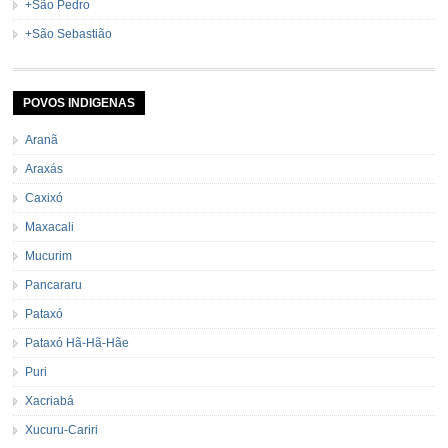
+São Pedro
+São Sebastião
POVOS INDIGENAS
Aranã
Araxás
Caxixó
Maxacali
Mucurim
Pancararu
Pataxó
Pataxó Hã-Hã-Hãe
Puri
Xacriabá
Xucuru-Cariri