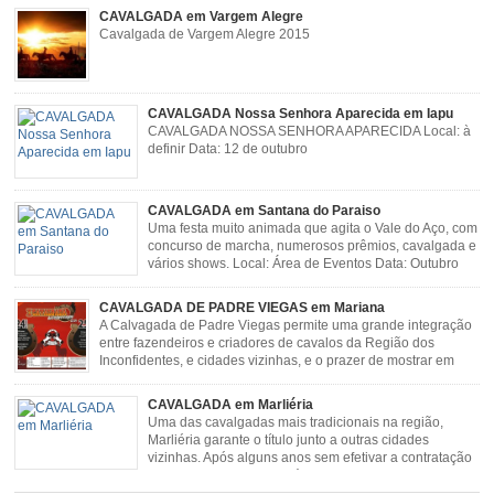
CAVALGADA em Vargem Alegre
Cavalgada de Vargem Alegre 2015
CAVALGADA Nossa Senhora Aparecida em Iapu
CAVALGADA NOSSA SENHORA APARECIDA Local: à
definir Data: 12 de outubro
CAVALGADA em Santana do Paraiso
Uma festa muito animada que agita o Vale do Aço, com
concurso de marcha, numerosos prêmios, cavalgada e
vários shows. Local: Área de Eventos Data: Outubro
CAVALGADA DE PADRE VIEGAS em Mariana
A Calvagada de Padre Viegas permite uma grande integração
entre fazendeiros e criadores de cavalos da Região dos
Inconfidentes, e cidades vizinhas, e o prazer de mostrar em
uma arena animais de primeira linha. Cavalgada simboliza e
resgata cultura e saúde além de contar com apresentações musicais. Local:
CAVALGADA em Marliéria
Distrito de Padre Viegas, Antigo Campo de […]
Uma das cavalgadas mais tradicionais na região,
Marliéria garante o título junto a outras cidades
vizinhas. Após alguns anos sem efetivar a contratação
de grandes nomes da música sertaneja, em 2011 a
Cavalgada de Marliéria voltou, e não deixou dúvidas de que sua tradição