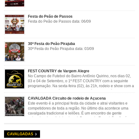
Festa do Peão de Passos
Festa do Peão de Passos data: 06/09
30ª Festa do Peão Pirajuba
30ª Festa do Peão Pirajuba data: 03/09
FEST COUNTRY de Vargem Alegre
No Campo de Futebol do Bairro Antônio Quirino, nos dias 02,
03 e 04 de Setembro, o 1º FEST COUNTRY com a seguinte
programação. Na sexta-feira (02), às 21h, rodeio e show com a
dupla sertaneja Cássio e Reynado; sábado (03), às 21h,
rodeio e shows com o Trio Pé de Cedro e o Trio […]
CAVALGADA Circuito de rodeio de Açucena
Este evento é a principal festa da cidade e atrai visitantes e
competidores de toda a região. No último dia acontece uma
cavalgada tradicional e leilões. É um encontro de gente
animada e hospitaleira. Local: Parque de Exposições José
Rosa Guimarães, Açucena Data: Setembro
CAVALGADAS