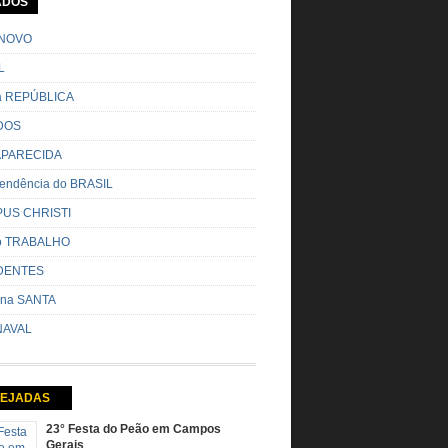
ADOS
o pela cidade e visitando a casa das pessoas,
o entoadas profecias […]
NOVO
L
da REPÚBLICA
DOS
 APARECIDA
endência do BRASIL
US CHRISTI
do TRABALHO
DENTES
na SANTA
AVAL
EJADAS
23° Festa do Peão em Campos
Gerais