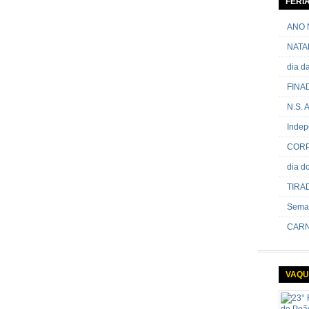
FERI
passand
onde sã
ANO 
NATA
dia 
FINA
N.S.
Indep
CORP
dia 
TIRA
Sema
CARN
VAQU