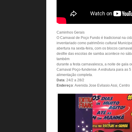
Caminhos Gerais
O Carnaval de Poço Fundo é tradicional na ci
inventariado como patrimônio cultural Municipa
abertura na sexta-feira, com os blocos carnaval
desfile das escolas de samba acontece no sába
também
durante a festa carnavalesca, a noite de gala
Carnaval Poço-fundense. A estrutura para as 5
alimentação completa.
Data
: 24/2 a 28/2
Endereço
: Avenida Jose Evilasio Assi, Centro