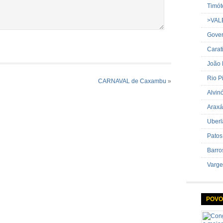
Timót
>VAL
Gover
Carat
João
Rio P
CARNAVAL de Caxambu
»
Alvin
Araxá
Uberl
Patos
Barro
Varge
POVO