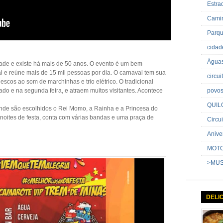
Estr
Cami
Parq
cida
Água
dade e existe há mais de 50 anos. O evento é um bem
l e reúne mais de 15 mil pessoas por dia. O carnaval tem sua
circu
escos ao som de marchinhas e trio elétrico. O tradicional
povo
do e na segunda feira, e atraem muitos visitantes. Acontece
QUIL
 onde são escolhidos o Rei Momo, a Rainha e a Princesa do
 noites de festa, conta com várias bandas e uma praça de
Circui
Anive
MOT
>MU
DELI