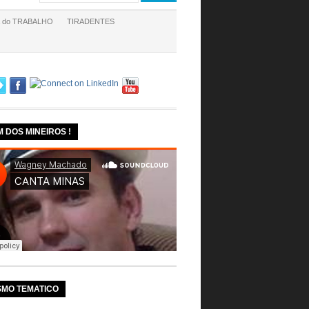
a do TRABALHO
TIRADENTES
M DOS MINEIROS !
SMO TEMATICO