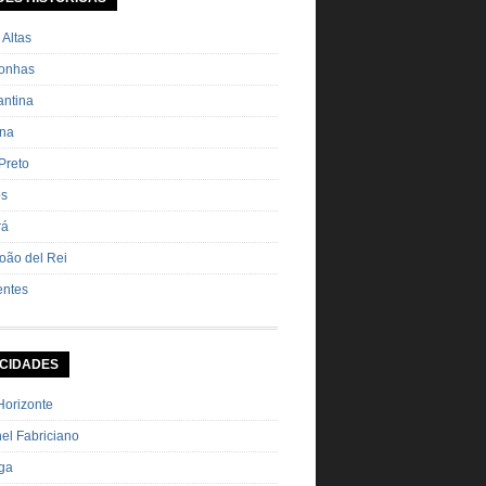
ha Pimenta […]
 Altas
onhas
ntina
ana
Preto
os
rá
oão del Rei
entes
 CIDADES
Horizonte
el Fabriciano
nga