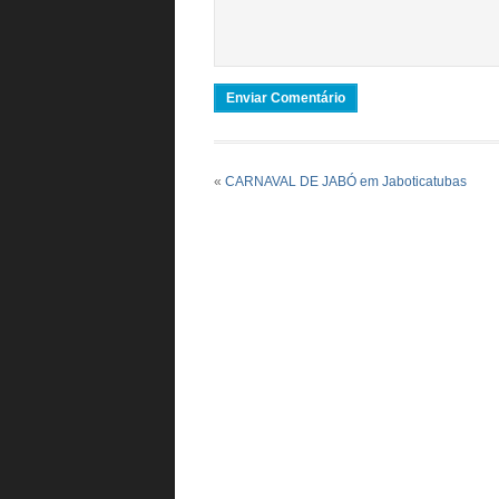
«
CARNAVAL DE JABÓ em Jaboticatubas