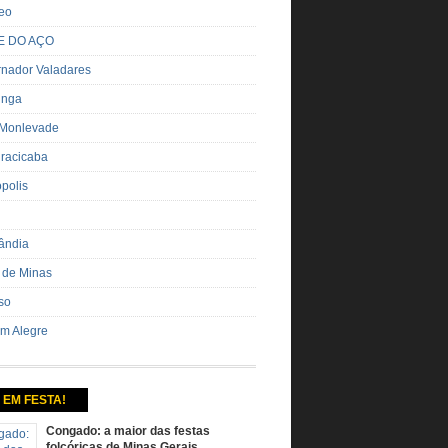
eo
E DO AÇO
nador Valadares
inga
 Monlevade
iracicaba
ópolis
ândia
 de Minas
so
m Alegre
 EM FESTA!
Congado: a maior das festas
folcóricas de Minas Gerais