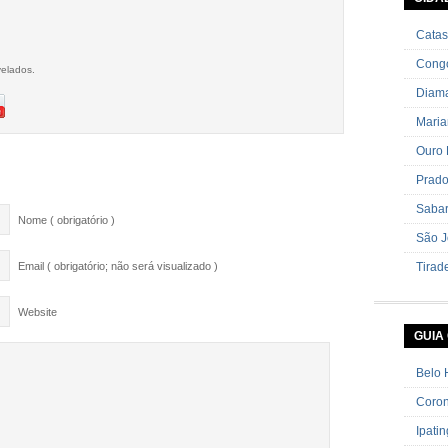
cebolin
Catas
Cong
velados.
Diama
Mari
Ouro 
Prad
Saba
Nome ( obrigatório )
São J
Email ( obrigatório; não será visualizado )
Tirad
Website
GUIA
Belo 
Coron
Ipati