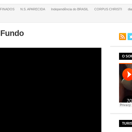
FINADOS
N.S. APARECIDA
Independência do BRASIL
CORPUS CHRISTI
di
 Fundo
O SO
TURI