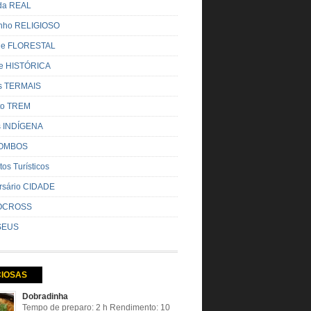
ada REAL
nho RELIGIOSO
ue FLORESTAL
de HISTÓRICA
s TERMAIS
ito TREM
s INDÍGENA
OMBOS
tos Turísticos
rsário CIDADE
OCROSS
SEUS
CIOSAS
Dobradinha
Tempo de preparo: 2 h Rendimento: 10