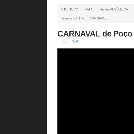
ANO NOVO
NATAL
dia da REPÚBLICA
Semana SANTA
CARNAVAL
CARNAVAL de Poço
[ 0 ]
|
WM