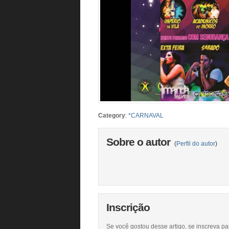
Category
:
*CARNAVAL
Sobre o autor
(
Perfil do autor
)
Inscrição
Se você gostou desse artigo, se inscreva pa