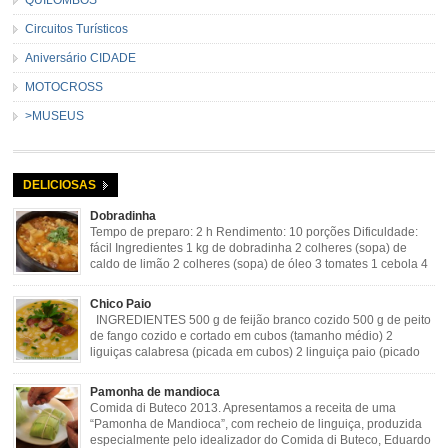
Circuitos Turísticos
Aniversário CIDADE
MOTOCROSS
>MUSEUS
DELICIOSAS
Dobradinha
Tempo de preparo: 2 h Rendimento: 10 porções Dificuldade:
fácil Ingredientes 1 kg de dobradinha 2 colheres (sopa) de
caldo de limão 2 colheres (sopa) de óleo 3 tomates 1 cebola 4
dentes de alho Cheiro verde Cominho Colorau Pimenta a
gosto Modo de Preparo: Lavar muito bem a dobradinha com limão. Deixar de
Chico Paio
molho […]
INGREDIENTES 500 g de feijão branco cozido 500 g de peito
de fango cozido e cortado em cubos (tamanho médio) 2
liguiças calabresa (picada em cubos) 2 linguiça paio (picado
em cubos) 300 g de bacon (picado em cubos) 1 lata de milho
verde 2 dentes de alho amassado 3 colheres de óleo 2 […]
Pamonha de mandioca
Comida di Buteco 2013. Apresentamos a receita de uma
“Pamonha de Mandioca”, com recheio de linguiça, produzida
especialmente pelo idealizador do Comida di Buteco, Eduardo