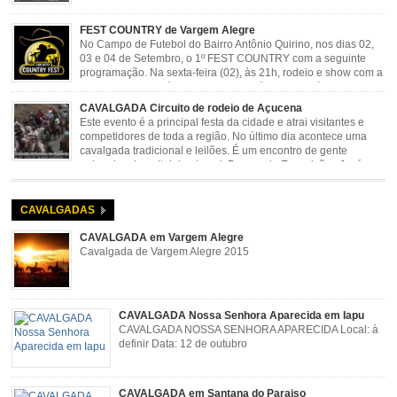
FEST COUNTRY de Vargem Alegre
No Campo de Futebol do Bairro Antônio Quirino, nos dias 02,
03 e 04 de Setembro, o 1º FEST COUNTRY com a seguinte
programação. Na sexta-feira (02), às 21h, rodeio e show com a
dupla sertaneja Cássio e Reynado; sábado (03), às 21h,
rodeio e shows com o Trio Pé de Cedro e o Trio […]
CAVALGADA Circuito de rodeio de Açucena
Este evento é a principal festa da cidade e atrai visitantes e
competidores de toda a região. No último dia acontece uma
cavalgada tradicional e leilões. É um encontro de gente
animada e hospitaleira. Local: Parque de Exposições José
Rosa Guimarães, Açucena Data: Setembro
CAVALGADAS
CAVALGADA em Vargem Alegre
Cavalgada de Vargem Alegre 2015
CAVALGADA Nossa Senhora Aparecida em Iapu
CAVALGADA NOSSA SENHORA APARECIDA Local: à
definir Data: 12 de outubro
CAVALGADA em Santana do Paraiso