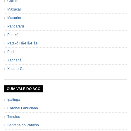
Caxixó
Maxacali
Mucurim
Pancararu
Pataxó
Pataxó Hã-Hã-Hãe
Puri
Xacriabá
Xucuru-Cariri
GUIA VALE DO ACO
Ipatinga
Coronel Fabriciano
Timóteo
Santana do Paraíso