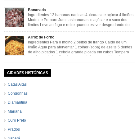
Maya. Ingredientes (para 02 pamonhas): Massa: 15gr de
cebola picadinha 100gr de mandioca crua ralada e espremida 1 colher café
Bananada
de manteiga 35ml de leite Palha de milho verde 1 […]
Ingredientes 12 bananas nanicas 4 xícaras de açúcar 4 limões
Modo de Preparo Junte as bananas, o açúcar e o suco dos
limões Leve ao fogo e retire quando estiver desgrudando do
fundo da panela Tempo de Preparo Dificuldade: Fácil Tempo
de Preparo: 40 minutos http://eusoumineirouaiso.com.br/culinaria-
Arroz de Forno
mineira/bananada#tempo-de-preparo
Ingredientes Para o molho 2 peitos de frango Caldo de um
limão Água para aferventar 1 colher (sopa) de azeite 5 dentes
de alho picados 1 cebola grande picada em cubos Tempero
caseiro verde 1 colher (sobremesa) de urucum 4 tomates sem
pele e sem sementes 1 pitada de noz moscada Salsa e cebolinha Pimenta
[…]
CIDADES HISTÓRICAS
Catas Altas
Congonhas
Diamantina
Mariana
Ouro Preto
Prados
Sabará