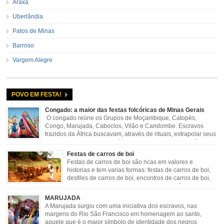
Araxá
Uberlândia
Patos de Minas
Barroso
Vargem Alegre
POVO EM FESTA!
Congado: a maior das festas folcóricas de Minas Gerais
O congado reúne os Grupos de Moçambique, Catopés,
Congo, Marujada, Caboclos, Vilão e Candombe. Escravos
trazidos da África buscavam, através de rituais, extrapolar seus
sentimentos e culto a sua fé. O Congado nasceu da fusão
destes ritos com a religião católica, imposta aos negros pela Igreja, surgindo
Festas de carros de boi
novas histórias que envolviam, sobretudo, Nossa Senhora do […]
Festas de carros de boi são ricas em valores e
historias e tem varias formas: festas de carros de boi,
desfiles de carros de boi, encontros de carros de boi,
rodeios, carreatas de carros de boi, mutirão de carros
de boi, carreteada, carreiros, candeeiros, boiadas, carapinas, artesãos,
MARUJADA
exposição agropecuária, ou seja é um ponto forte […]
A Marujada surgiu com uma iniciativa dos escravos, nas
margens do Rio São Francisco em homenagem ao santo,
aquele que é o maior símbolo de identidade dos negros