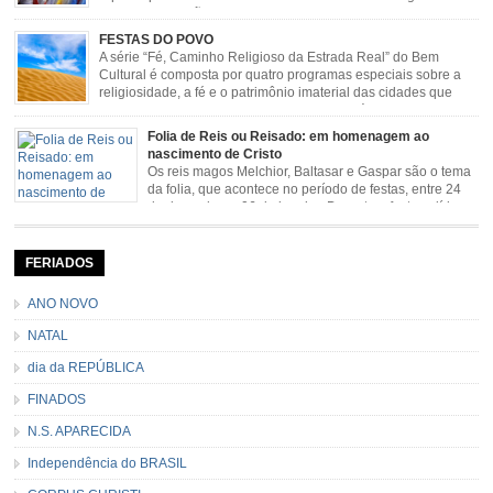
escravizados, São Benedito. Este Santo foi assumido como
sendo milagroso e grande protetor de suas causas. o ponto alto da festa de
FESTAS DO POVO
São Benedito é a Marujada. […]
A série “Fé, Caminho Religioso da Estrada Real” do Bem
Cultural é composta por quatro programas especiais sobre a
religiosidade, a fé e o patrimônio imaterial das cidades que
fazem parte rota religiosa que liga os Santuários de Nossa
Senhora da Piedade (MG) e Nossa Senhora da Conceição Aparecida (SP)
Folia de Reis ou Reisado: em homenagem ao
pela Estrada Real. Quarto episódio […]
nascimento de Cristo
Os reis magos Melchior, Baltasar e Gaspar são o tema
da folia, que acontece no período de festas, entre 24
de dezembro e 06 de janeiro. Durante a festa, o líder e
seu contramestre lideram a música e o canto do grupo, passando pela
cidade e visitando a casa das pessoas, onde são entoadas profecias […]
FERIADOS
ANO NOVO
NATAL
dia da REPÚBLICA
FINADOS
N.S. APARECIDA
Independência do BRASIL