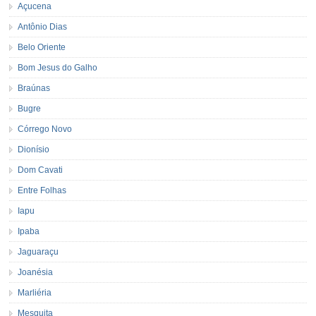
Açucena
Antônio Dias
Belo Oriente
Bom Jesus do Galho
Braúnas
Bugre
Córrego Novo
Dionísio
Dom Cavati
Entre Folhas
Iapu
Ipaba
Jaguaraçu
Joanésia
Marliéria
Mesquita