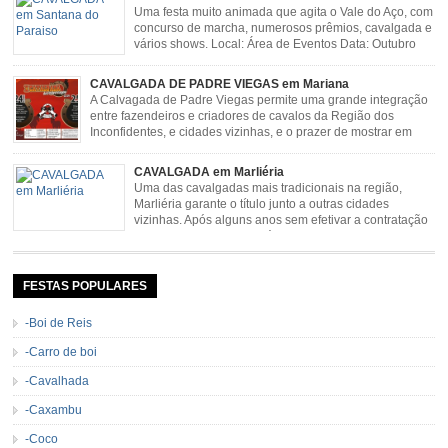
Uma festa muito animada que agita o Vale do Aço, com
concurso de marcha, numerosos prêmios, cavalgada e
vários shows. Local: Área de Eventos Data: Outubro
CAVALGADA DE PADRE VIEGAS em Mariana
A Calvagada de Padre Viegas permite uma grande integração
entre fazendeiros e criadores de cavalos da Região dos
Inconfidentes, e cidades vizinhas, e o prazer de mostrar em
uma arena animais de primeira linha. Cavalgada simboliza e
resgata cultura e saúde além de contar com apresentações musicais. Local:
CAVALGADA em Marliéria
Distrito de Padre Viegas, Antigo Campo de […]
Uma das cavalgadas mais tradicionais na região,
Marliéria garante o título junto a outras cidades
vizinhas. Após alguns anos sem efetivar a contratação
de grandes nomes da música sertaneja, em 2011 a
Cavalgada de Marliéria voltou, e não deixou dúvidas de que sua tradição
permanecerá. Caracterizada pelo frio agradável e pela presença de milhares
de […]
FESTAS POPULARES
-Boi de Reis
-Carro de boi
-Cavalhada
-Caxambu
-Coco