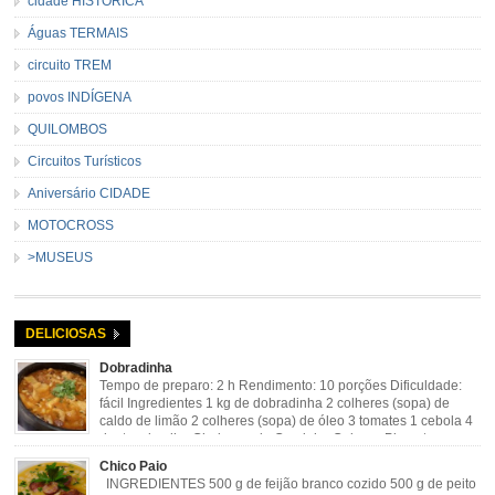
cidade HISTÓRICA
Águas TERMAIS
circuito TREM
povos INDÍGENA
QUILOMBOS
Circuitos Turísticos
Aniversário CIDADE
MOTOCROSS
>MUSEUS
DELICIOSAS
Dobradinha
Tempo de preparo: 2 h Rendimento: 10 porções Dificuldade:
fácil Ingredientes 1 kg de dobradinha 2 colheres (sopa) de
caldo de limão 2 colheres (sopa) de óleo 3 tomates 1 cebola 4
dentes de alho Cheiro verde Cominho Colorau Pimenta a
gosto Modo de Preparo: Lavar muito bem a dobradinha com limão. Deixar de
Chico Paio
molho […]
INGREDIENTES 500 g de feijão branco cozido 500 g de peito