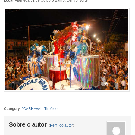
Local
: Alameda 31 de Outubro Bairro: Centro Norte
Category
:
*CARNAVAL
,
Timóteo
Sobre o autor
(
Perfil do autor
)