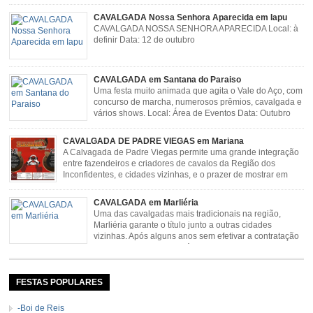
CAVALGADA Nossa Senhora Aparecida em Iapu
CAVALGADA NOSSA SENHORA APARECIDA Local: à
definir Data: 12 de outubro
CAVALGADA em Santana do Paraiso
Uma festa muito animada que agita o Vale do Aço, com
concurso de marcha, numerosos prêmios, cavalgada e
vários shows. Local: Área de Eventos Data: Outubro
CAVALGADA DE PADRE VIEGAS em Mariana
A Calvagada de Padre Viegas permite uma grande integração
entre fazendeiros e criadores de cavalos da Região dos
Inconfidentes, e cidades vizinhas, e o prazer de mostrar em
uma arena animais de primeira linha. Cavalgada simboliza e
resgata cultura e saúde além de contar com apresentações musicais. Local:
CAVALGADA em Marliéria
Distrito de Padre Viegas, Antigo Campo de […]
Uma das cavalgadas mais tradicionais na região,
Marliéria garante o título junto a outras cidades
vizinhas. Após alguns anos sem efetivar a contratação
de grandes nomes da música sertaneja, em 2011 a
Cavalgada de Marliéria voltou, e não deixou dúvidas de que sua tradição
permanecerá. Caracterizada pelo frio agradável e pela presença de milhares
de […]
FESTAS POPULARES
-Boi de Reis