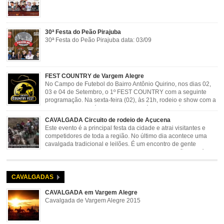
30ª Festa do Peão Pirajuba
30ª Festa do Peão Pirajuba data: 03/09
FEST COUNTRY de Vargem Alegre
No Campo de Futebol do Bairro Antônio Quirino, nos dias 02,
03 e 04 de Setembro, o 1º FEST COUNTRY com a seguinte
programação. Na sexta-feira (02), às 21h, rodeio e show com a
dupla sertaneja Cássio e Reynado; sábado (03), às 21h,
rodeio e shows com o Trio Pé de Cedro e o Trio […]
CAVALGADA Circuito de rodeio de Açucena
Este evento é a principal festa da cidade e atrai visitantes e
competidores de toda a região. No último dia acontece uma
cavalgada tradicional e leilões. É um encontro de gente
animada e hospitaleira. Local: Parque de Exposições José
Rosa Guimarães, Açucena Data: Setembro
CAVALGADAS
CAVALGADA em Vargem Alegre
Cavalgada de Vargem Alegre 2015