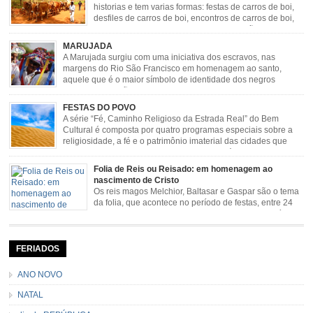
historias e tem varias formas: festas de carros de boi,
desfiles de carros de boi, encontros de carros de boi,
rodeios, carreatas de carros de boi, mutirão de carros
de boi, carreteada, carreiros, candeeiros, boiadas, carapinas, artesãos,
MARUJADA
exposição agropecuária, ou seja é um ponto forte […]
A Marujada surgiu com uma iniciativa dos escravos, nas
margens do Rio São Francisco em homenagem ao santo,
aquele que é o maior símbolo de identidade dos negros
escravizados, São Benedito. Este Santo foi assumido como
sendo milagroso e grande protetor de suas causas. o ponto alto da festa de
FESTAS DO POVO
São Benedito é a Marujada. […]
A série “Fé, Caminho Religioso da Estrada Real” do Bem
Cultural é composta por quatro programas especiais sobre a
religiosidade, a fé e o patrimônio imaterial das cidades que
fazem parte rota religiosa que liga os Santuários de Nossa
Senhora da Piedade (MG) e Nossa Senhora da Conceição Aparecida (SP)
Folia de Reis ou Reisado: em homenagem ao
pela Estrada Real. Quarto episódio […]
nascimento de Cristo
Os reis magos Melchior, Baltasar e Gaspar são o tema
da folia, que acontece no período de festas, entre 24
de dezembro e 06 de janeiro. Durante a festa, o líder e
seu contramestre lideram a música e o canto do grupo, passando pela
cidade e visitando a casa das pessoas, onde são entoadas profecias […]
FERIADOS
ANO NOVO
NATAL