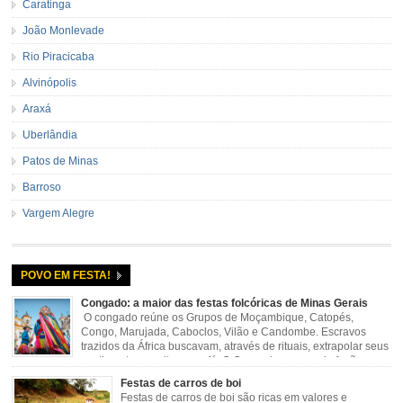
Caratinga
João Monlevade
Rio Piracicaba
Alvinópolis
Araxá
Uberlândia
Patos de Minas
Barroso
Vargem Alegre
POVO EM FESTA!
Congado: a maior das festas folcóricas de Minas Gerais
O congado reúne os Grupos de Moçambique, Catopés,
Congo, Marujada, Caboclos, Vilão e Candombe. Escravos
trazidos da África buscavam, através de rituais, extrapolar seus
sentimentos e culto a sua fé. O Congado nasceu da fusão
destes ritos com a religião católica, imposta aos negros pela Igreja, surgindo
Festas de carros de boi
novas histórias que envolviam, sobretudo, Nossa Senhora do […]
Festas de carros de boi são ricas em valores e