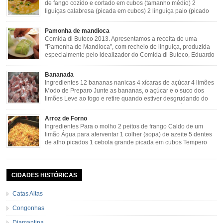
de fango cozido e cortado em cubos (tamanho médio) 2
liguiças calabresa (picada em cubos) 2 linguiça paio (picado
em cubos) 300 g de bacon (picado em cubos) 1 lata de milho
verde 2 dentes de alho amassado 3 colheres de óleo 2 […]
Pamonha de mandioca
Comida di Buteco 2013. Apresentamos a receita de uma
“Pamonha de Mandioca”, com recheio de linguiça, produzida
especialmente pelo idealizador do Comida di Buteco, Eduardo
Maya. Ingredientes (para 02 pamonhas): Massa: 15gr de
cebola picadinha 100gr de mandioca crua ralada e espremida 1 colher café
Bananada
de manteiga 35ml de leite Palha de milho verde 1 […]
Ingredientes 12 bananas nanicas 4 xícaras de açúcar 4 limões
Modo de Preparo Junte as bananas, o açúcar e o suco dos
limões Leve ao fogo e retire quando estiver desgrudando do
fundo da panela Tempo de Preparo Dificuldade: Fácil Tempo
de Preparo: 40 minutos http://eusoumineirouaiso.com.br/culinaria-
Arroz de Forno
mineira/bananada#tempo-de-preparo
Ingredientes Para o molho 2 peitos de frango Caldo de um
limão Água para aferventar 1 colher (sopa) de azeite 5 dentes
de alho picados 1 cebola grande picada em cubos Tempero
caseiro verde 1 colher (sobremesa) de urucum 4 tomates sem
pele e sem sementes 1 pitada de noz moscada Salsa e cebolinha Pimenta
[…]
CIDADES HISTÓRICAS
Catas Altas
Congonhas
Diamantina