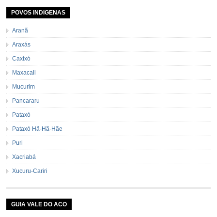
POVOS INDIGENAS
Aranã
Araxás
Caxixó
Maxacali
Mucurim
Pancararu
Pataxó
Pataxó Hã-Hã-Hãe
Puri
Xacriabá
Xucuru-Cariri
GUIA VALE DO ACO