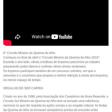
8° Circuito Mineiro da Queima do Alho
Começou no final de abril o “Circuito Mineiro da Queima do Alho 2016”.
Durante o ano todo, várias comitivas de tropeiros percorrem as cidades
preparando pratos típicos e curtindo vários shows sertanejos.
Os tropeiros participam também de um concurso culinário, em que o
vencedor é o cozinheiro que prepara a melhor refeição à moda dos tropeiros,
no menor espaço de tempo.
ORGULHO DE SER CAIPIRA
Criado no ano de 1998, pela Associação dos Cavaleiros de Nova Resende, o
Circuito Sul Mineiro da Queima do Alho tem se tornado uma referência
nacional no que diz respeito às ações sociais e ao resgate cultural. As festas
da Queima do Alho se tornaram verdadeiros pontos de encontro entre