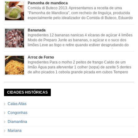
verde 2 dentes de alho amassado 3 colheres de óleo 2 […]
Pamonha de mandioca
Comida di Buteco 2013. Apresentamos a receita de uma
“Pamonha de Mandioca”, com recheio de linguiça, produzida
especialmente pelo idealizador do Comida di Buteco, Eduardo
Maya. Ingredientes (para 02 pamonhas): Massa: 15gr de
cebola picadinha 100gr de mandioca crua ralada e espremida 1 colher café
Bananada
de manteiga 35ml de leite Palha de milho verde 1 […]
Ingredientes 12 bananas nanicas 4 xícaras de açúcar 4 limões
Modo de Preparo Junte as bananas, o açúcar e o suco dos
limões Leve ao fogo e retire quando estiver desgrudando do
fundo da panela Tempo de Preparo Dificuldade: Fácil Tempo
de Preparo: 40 minutos http://eusoumineirouaiso.com.br/culinaria-
Arroz de Forno
mineira/bananada#tempo-de-preparo
Ingredientes Para o molho 2 peitos de frango Caldo de um
limão Água para aferventar 1 colher (sopa) de azeite 5 dentes
de alho picados 1 cebola grande picada em cubos Tempero
caseiro verde 1 colher (sobremesa) de urucum 4 tomates sem
pele e sem sementes 1 pitada de noz moscada Salsa e cebolinha Pimenta
[…]
CIDADES HISTÓRICAS
Catas Altas
Congonhas
Diamantina
Mariana