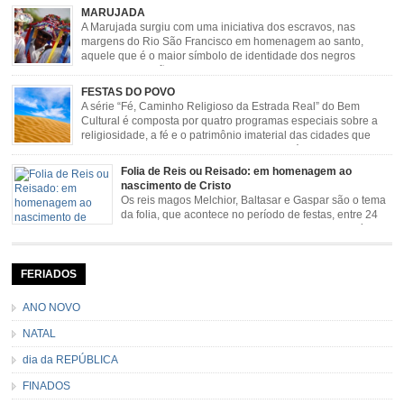
de boi, carreteada, carreiros, candeeiros, boiadas, carapinas, artesãos,
MARUJADA
exposição agropecuária, ou seja é um ponto forte […]
A Marujada surgiu com uma iniciativa dos escravos, nas
margens do Rio São Francisco em homenagem ao santo,
aquele que é o maior símbolo de identidade dos negros
escravizados, São Benedito. Este Santo foi assumido como
sendo milagroso e grande protetor de suas causas. o ponto alto da festa de
FESTAS DO POVO
São Benedito é a Marujada. […]
A série “Fé, Caminho Religioso da Estrada Real” do Bem
Cultural é composta por quatro programas especiais sobre a
religiosidade, a fé e o patrimônio imaterial das cidades que
fazem parte rota religiosa que liga os Santuários de Nossa
Senhora da Piedade (MG) e Nossa Senhora da Conceição Aparecida (SP)
Folia de Reis ou Reisado: em homenagem ao
pela Estrada Real. Quarto episódio […]
nascimento de Cristo
Os reis magos Melchior, Baltasar e Gaspar são o tema
da folia, que acontece no período de festas, entre 24
de dezembro e 06 de janeiro. Durante a festa, o líder e
seu contramestre lideram a música e o canto do grupo, passando pela
cidade e visitando a casa das pessoas, onde são entoadas profecias […]
FERIADOS
ANO NOVO
NATAL
dia da REPÚBLICA
FINADOS