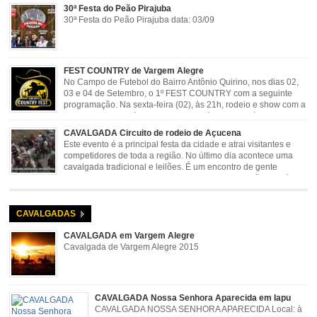
30ª Festa do Peão Pirajuba
30ª Festa do Peão Pirajuba data: 03/09
FEST COUNTRY de Vargem Alegre
No Campo de Futebol do Bairro Antônio Quirino, nos dias 02,
03 e 04 de Setembro, o 1º FEST COUNTRY com a seguinte
programação. Na sexta-feira (02), às 21h, rodeio e show com a
dupla sertaneja Cássio e Reynado; sábado (03), às 21h,
rodeio e shows com o Trio Pé de Cedro e o Trio […]
CAVALGADA Circuito de rodeio de Açucena
Este evento é a principal festa da cidade e atrai visitantes e
competidores de toda a região. No último dia acontece uma
cavalgada tradicional e leilões. É um encontro de gente
animada e hospitaleira. Local: Parque de Exposições José
Rosa Guimarães, Açucena Data: Setembro
CAVALGADAS
CAVALGADA em Vargem Alegre
Cavalgada de Vargem Alegre 2015
CAVALGADA Nossa Senhora Aparecida em Iapu
CAVALGADA NOSSA SENHORA APARECIDA Local: à