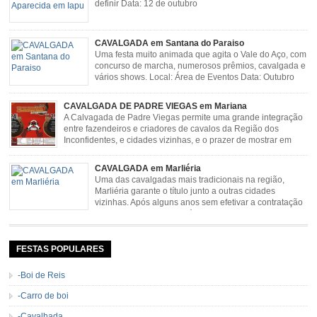
definir Data: 12 de outubro
CAVALGADA em Santana do Paraiso
Uma festa muito animada que agita o Vale do Aço, com
concurso de marcha, numerosos prêmios, cavalgada e
vários shows. Local: Área de Eventos Data: Outubro
CAVALGADA DE PADRE VIEGAS em Mariana
A Calvagada de Padre Viegas permite uma grande integração
entre fazendeiros e criadores de cavalos da Região dos
Inconfidentes, e cidades vizinhas, e o prazer de mostrar em
uma arena animais de primeira linha. Cavalgada simboliza e
resgata cultura e saúde além de contar com apresentações musicais. Local:
CAVALGADA em Marliéria
Distrito de Padre Viegas, Antigo Campo de […]
Uma das cavalgadas mais tradicionais na região,
Marliéria garante o título junto a outras cidades
vizinhas. Após alguns anos sem efetivar a contratação
de grandes nomes da música sertaneja, em 2011 a
Cavalgada de Marliéria voltou, e não deixou dúvidas de que sua tradição
permanecerá. Caracterizada pelo frio agradável e pela presença de milhares
de […]
FESTAS POPULARES
-Boi de Reis
-Carro de boi
-Cavalhada