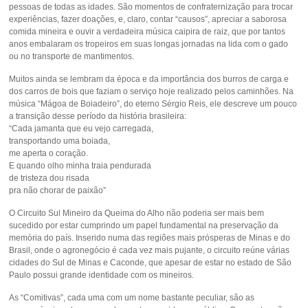
pessoas de todas as idades. São momentos de confraternização para trocar
experiências, fazer doações, e, claro, contar “causos”, apreciar a saborosa
comida mineira e ouvir a verdadeira música caipira de raiz, que por tantos
anos embalaram os tropeiros em suas longas jornadas na lida com o gado
ou no transporte de mantimentos.
Muitos ainda se lembram da época e da importância dos burros de carga e
dos carros de bois que faziam o serviço hoje realizado pelos caminhões. Na
música “Mágoa de Boiadeiro”, do eterno Sérgio Reis, ele descreve um pouco
a transição desse período da história brasileira:
“Cada jamanta que eu vejo carregada,
transportando uma boiada,
me aperta o coração.
E quando olho minha traia pendurada
de tristeza dou risada
pra não chorar de paixão”
O Circuito Sul Mineiro da Queima do Alho não poderia ser mais bem
sucedido por estar cumprindo um papel fundamental na preservação da
memória do país. Inserido numa das regiões mais prósperas de Minas e do
Brasil, onde o agronegócio é cada vez mais pujante, o circuito reúne várias
cidades do Sul de Minas e Caconde, que apesar de estar no estado de São
Paulo possui grande identidade com os mineiros.
As “Comitivas”, cada uma com um nome bastante peculiar, são as