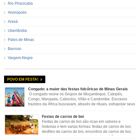
Rio Piracicaba
Alvinópolis
Araxá
Uberlândia
Patos de Minas
Barroso
Vargem Alegre
POVO EM FESTA!
Congado: a maior das festas folcóricas de Minas Gerais
O congado reúne os Grupos de Moçambique, Catopés,
Congo, Marujada, Caboclos, Vilão e Candombe. Escravos
trazidos da África buscavam, através de rituais, extrapolar seus
sentimentos e culto a sua fé. O Congado nasceu da fusão
destes ritos com a religião católica, imposta aos negros pela Igreja, surgindo
Festas de carros de boi
novas histórias que envolviam, sobretudo, Nossa Senhora do […]
Festas de carros de boi são ricas em valores e
historias e tem varias formas: festas de carros de boi,
desfiles de carros de boi, encontros de carros de boi,
rodeios, carreatas de carros de boi, mutirão de carros