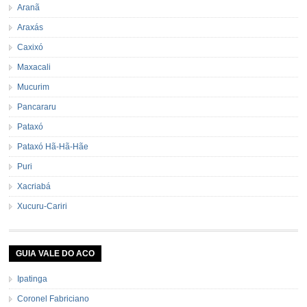
Aranã
Araxás
Caxixó
Maxacali
Mucurim
Pancararu
Pataxó
Pataxó Hã-Hã-Hãe
Puri
Xacriabá
Xucuru-Cariri
GUIA VALE DO ACO
Ipatinga
Coronel Fabriciano