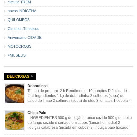
circuito TREM
povos INDÍGENA
QUILOMBOS
Circuitos Turísticos
Aniversário CIDADE
MOTOCROSS
>MUSEUS
DELICIOSAS
Dobradinha
Tempo de preparo: 2 h Rendimento: 10 porções Dificuldade:
fácil Ingredientes 1 kg de dobradinha 2 colheres (sopa) de
caldo de limão 2 colheres (sopa) de óleo 3 tomates 1 cebola 4
dentes de alho Cheiro verde Cominho Colorau Pimenta a
gosto Modo de Preparo: Lavar muito bem a dobradinha com limão. Deixar de
Chico Paio
molho […]
INGREDIENTES 500 g de feijão branco cozido 500 g de peito
de fango cozido e cortado em cubos (tamanho médio) 2
liguiças calabresa (picada em cubos) 2 linguiça paio (picado
em cubos) 300 g de bacon (picado em cubos) 1 lata de milho