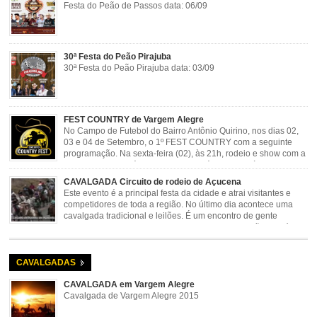
Festa do Peão de Passos data: 06/09
30ª Festa do Peão Pirajuba
30ª Festa do Peão Pirajuba data: 03/09
FEST COUNTRY de Vargem Alegre
No Campo de Futebol do Bairro Antônio Quirino, nos dias 02,
03 e 04 de Setembro, o 1º FEST COUNTRY com a seguinte
programação. Na sexta-feira (02), às 21h, rodeio e show com a
dupla sertaneja Cássio e Reynado; sábado (03), às 21h,
rodeio e shows com o Trio Pé de Cedro e o Trio […]
CAVALGADA Circuito de rodeio de Açucena
Este evento é a principal festa da cidade e atrai visitantes e
competidores de toda a região. No último dia acontece uma
cavalgada tradicional e leilões. É um encontro de gente
animada e hospitaleira. Local: Parque de Exposições José
Rosa Guimarães, Açucena Data: Setembro
CAVALGADAS
CAVALGADA em Vargem Alegre
Cavalgada de Vargem Alegre 2015