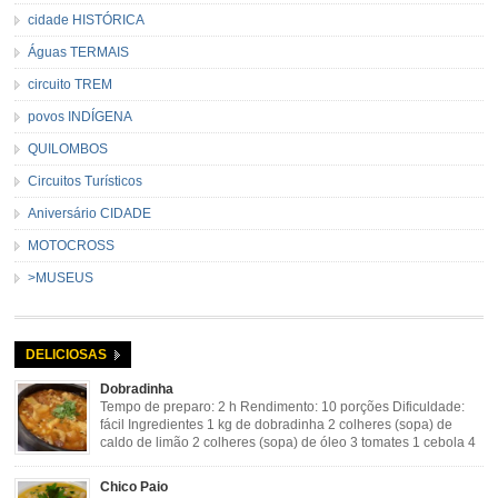
cidade HISTÓRICA
Águas TERMAIS
circuito TREM
povos INDÍGENA
QUILOMBOS
Circuitos Turísticos
Aniversário CIDADE
MOTOCROSS
>MUSEUS
DELICIOSAS
Dobradinha
Tempo de preparo: 2 h Rendimento: 10 porções Dificuldade:
fácil Ingredientes 1 kg de dobradinha 2 colheres (sopa) de
caldo de limão 2 colheres (sopa) de óleo 3 tomates 1 cebola 4
dentes de alho Cheiro verde Cominho Colorau Pimenta a
gosto Modo de Preparo: Lavar muito bem a dobradinha com limão. Deixar de
Chico Paio
molho […]