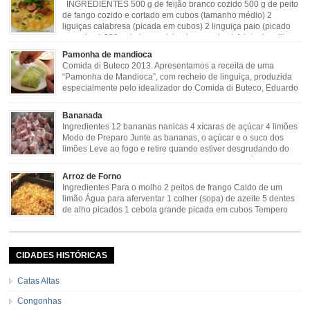
INGREDIENTES 500 g de feijão branco cozido 500 g de peito
de fango cozido e cortado em cubos (tamanho médio) 2
liguiças calabresa (picada em cubos) 2 linguiça paio (picado
em cubos) 300 g de bacon (picado em cubos) 1 lata de milho
verde 2 dentes de alho amassado 3 colheres de óleo 2 […]
Pamonha de mandioca
Comida di Buteco 2013. Apresentamos a receita de uma
“Pamonha de Mandioca”, com recheio de linguiça, produzida
especialmente pelo idealizador do Comida di Buteco, Eduardo
Maya. Ingredientes (para 02 pamonhas): Massa: 15gr de
cebola picadinha 100gr de mandioca crua ralada e espremida 1 colher café
Bananada
de manteiga 35ml de leite Palha de milho verde 1 […]
Ingredientes 12 bananas nanicas 4 xícaras de açúcar 4 limões
Modo de Preparo Junte as bananas, o açúcar e o suco dos
limões Leve ao fogo e retire quando estiver desgrudando do
fundo da panela Tempo de Preparo Dificuldade: Fácil Tempo
de Preparo: 40 minutos http://eusoumineirouaiso.com.br/culinaria-
Arroz de Forno
mineira/bananada#tempo-de-preparo
Ingredientes Para o molho 2 peitos de frango Caldo de um
limão Água para aferventar 1 colher (sopa) de azeite 5 dentes
de alho picados 1 cebola grande picada em cubos Tempero
caseiro verde 1 colher (sobremesa) de urucum 4 tomates sem
pele e sem sementes 1 pitada de noz moscada Salsa e cebolinha Pimenta
[…]
CIDADES HISTÓRICAS
Catas Altas
Congonhas