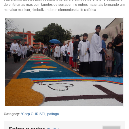
de enfeitar as ruas com tapetes de serragem, e outros materiais formando um
mosaico multicor, simbolizando os elementos da fé católica.
Category
:
*Corp.CHRISTI
,
Ipatinga