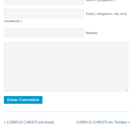
Nome ( obrigatório )
Email ( obrigatório; não será
visualizado )
Website
«
CORPUS CHRISTI em Araxá
CORPUS CHRISTI em Timóteo
»