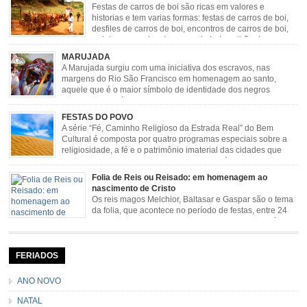
novas histórias que envolviam, sobretudo, Nossa Senhora do […]
Festas de carros de boi são ricas em valores e
historias e tem varias formas: festas de carros de boi,
desfiles de carros de boi, encontros de carros de boi,
rodeios, carreatas de carros de boi, mutirão de carros
de boi, carreteada, carreiros, candeeiros, boiadas, carapinas, artesãos,
MARUJADA
exposição agropecuária, ou seja é um ponto forte […]
A Marujada surgiu com uma iniciativa dos escravos, nas
margens do Rio São Francisco em homenagem ao santo,
aquele que é o maior símbolo de identidade dos negros
escravizados, São Benedito. Este Santo foi assumido como
sendo milagroso e grande protetor de suas causas. o ponto alto da festa de
FESTAS DO POVO
São Benedito é a Marujada. […]
A série “Fé, Caminho Religioso da Estrada Real” do Bem
Cultural é composta por quatro programas especiais sobre a
religiosidade, a fé e o patrimônio imaterial das cidades que
fazem parte rota religiosa que liga os Santuários de Nossa
Senhora da Piedade (MG) e Nossa Senhora da Conceição Aparecida (SP)
Folia de Reis ou Reisado: em homenagem ao
pela Estrada Real. Quarto episódio […]
nascimento de Cristo
Os reis magos Melchior, Baltasar e Gaspar são o tema
da folia, que acontece no período de festas, entre 24
de dezembro e 06 de janeiro. Durante a festa, o líder e
seu contramestre lideram a música e o canto do grupo, passando pela
cidade e visitando a casa das pessoas, onde são entoadas profecias […]
FERIADOS
ANO NOVO
NATAL