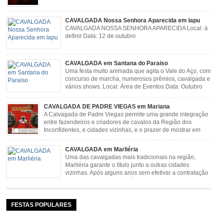
CAVALGADA Nossa Senhora Aparecida em Iapu
CAVALGADA NOSSA SENHORA APARECIDA Local: à
definir Data: 12 de outubro
CAVALGADA em Santana do Paraiso
Uma festa muito animada que agita o Vale do Aço, com
concurso de marcha, numerosos prêmios, cavalgada e
vários shows. Local: Área de Eventos Data: Outubro
CAVALGADA DE PADRE VIEGAS em Mariana
A Calvagada de Padre Viegas permite uma grande integração
entre fazendeiros e criadores de cavalos da Região dos
Inconfidentes, e cidades vizinhas, e o prazer de mostrar em
uma arena animais de primeira linha. Cavalgada simboliza e
resgata cultura e saúde além de contar com apresentações musicais. Local:
CAVALGADA em Marliéria
Distrito de Padre Viegas, Antigo Campo de […]
Uma das cavalgadas mais tradicionais na região,
Marliéria garante o título junto a outras cidades
vizinhas. Após alguns anos sem efetivar a contratação
de grandes nomes da música sertaneja, em 2011 a
Cavalgada de Marliéria voltou, e não deixou dúvidas de que sua tradição
permanecerá. Caracterizada pelo frio agradável e pela presença de milhares
de […]
FESTAS POPULARES