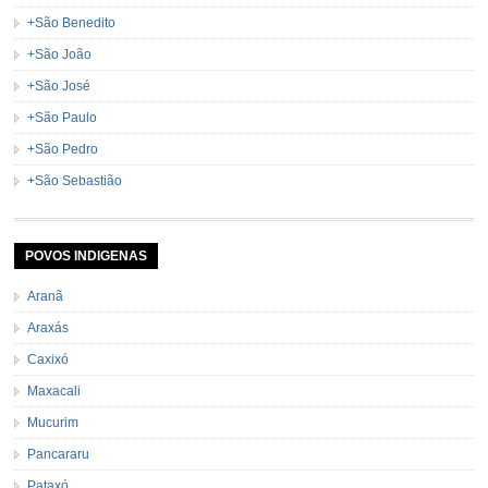
+São Benedito
+São João
+São José
+São Paulo
+São Pedro
+São Sebastião
POVOS INDIGENAS
Aranã
Araxás
Caxixó
Maxacali
Mucurim
Pancararu
Pataxó