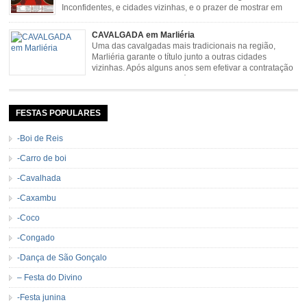
Inconfidentes, e cidades vizinhas, e o prazer de mostrar em
uma arena animais de primeira linha. Cavalgada simboliza e
resgata cultura e saúde além de contar com apresentações musicais. Local:
CAVALGADA em Marliéria
Distrito de Padre Viegas, Antigo Campo de […]
Uma das cavalgadas mais tradicionais na região,
Marliéria garante o título junto a outras cidades
vizinhas. Após alguns anos sem efetivar a contratação
de grandes nomes da música sertaneja, em 2011 a
Cavalgada de Marliéria voltou, e não deixou dúvidas de que sua tradição
permanecerá. Caracterizada pelo frio agradável e pela presença de milhares
de […]
FESTAS POPULARES
-Boi de Reis
-Carro de boi
-Cavalhada
-Caxambu
-Coco
-Congado
-Dança de São Gonçalo
– Festa do Divino
-Festa junina