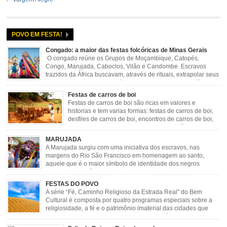
POVO EM FESTA!
Congado: a maior das festas folcóricas de Minas Gerais
O congado reúne os Grupos de Moçambique, Catopés,
Congo, Marujada, Caboclos, Vilão e Candombe. Escravos
trazidos da África buscavam, através de rituais, extrapolar seus
sentimentos e culto a sua fé. O Congado nasceu da fusão
destes ritos com a religião católica, imposta aos negros pela Igreja, surgindo
Festas de carros de boi
novas histórias que envolviam, sobretudo, Nossa Senhora do […]
Festas de carros de boi são ricas em valores e
historias e tem varias formas: festas de carros de boi,
desfiles de carros de boi, encontros de carros de boi,
rodeios, carreatas de carros de boi, mutirão de carros
de boi, carreteada, carreiros, candeeiros, boiadas, carapinas, artesãos,
MARUJADA
exposição agropecuária, ou seja é um ponto forte […]
A Marujada surgiu com uma iniciativa dos escravos, nas
margens do Rio São Francisco em homenagem ao santo,
aquele que é o maior símbolo de identidade dos negros
escravizados, São Benedito. Este Santo foi assumido como
sendo milagroso e grande protetor de suas causas. o ponto alto da festa de
FESTAS DO POVO
São Benedito é a Marujada. […]
A série “Fé, Caminho Religioso da Estrada Real” do Bem
Cultural é composta por quatro programas especiais sobre a
religiosidade, a fé e o patrimônio imaterial das cidades que
fazem parte rota religiosa que liga os Santuários de Nossa
Senhora da Piedade (MG) e Nossa Senhora da Conceição Aparecida (SP)