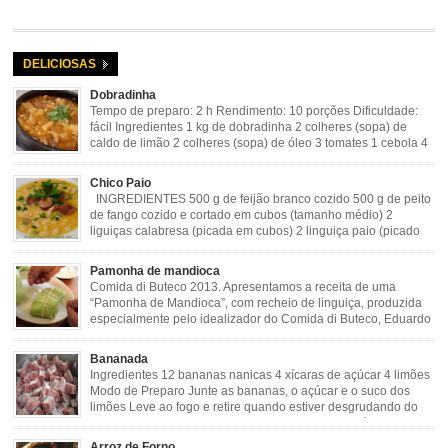
DELICIOSAS
Dobradinha
Tempo de preparo: 2 h Rendimento: 10 porções Dificuldade:
fácil Ingredientes 1 kg de dobradinha 2 colheres (sopa) de
caldo de limão 2 colheres (sopa) de óleo 3 tomates 1 cebola 4
dentes de alho Cheiro verde Cominho Colorau Pimenta a
gosto Modo de Preparo: Lavar muito bem a dobradinha com limão. Deixar de
Chico Paio
molho […]
INGREDIENTES 500 g de feijão branco cozido 500 g de peito
de fango cozido e cortado em cubos (tamanho médio) 2
liguiças calabresa (picada em cubos) 2 linguiça paio (picado
em cubos) 300 g de bacon (picado em cubos) 1 lata de milho
verde 2 dentes de alho amassado 3 colheres de óleo 2 […]
Pamonha de mandioca
Comida di Buteco 2013. Apresentamos a receita de uma
“Pamonha de Mandioca”, com recheio de linguiça, produzida
especialmente pelo idealizador do Comida di Buteco, Eduardo
Maya. Ingredientes (para 02 pamonhas): Massa: 15gr de
cebola picadinha 100gr de mandioca crua ralada e espremida 1 colher café
Bananada
de manteiga 35ml de leite Palha de milho verde 1 […]
Ingredientes 12 bananas nanicas 4 xícaras de açúcar 4 limões
Modo de Preparo Junte as bananas, o açúcar e o suco dos
limões Leve ao fogo e retire quando estiver desgrudando do
fundo da panela Tempo de Preparo Dificuldade: Fácil Tempo
de Preparo: 40 minutos http://eusoumineirouaiso.com.br/culinaria-
Arroz de Forno