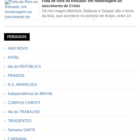
Folia de Reis ou Reisado: em homenagem ao
pela Estrada Real. Quarto episódio […]
nascimento de Cristo
Os reis magos Melchior, Baltasar e Gaspar são o tema
da folia, que acontece no período de festas, entre 24
de dezembro e 06 de janeiro. Durante a festa, o líder e
seu contramestre lideram a música e o canto do grupo, passando pela
cidade e visitando a casa das pessoas, onde são entoadas profecias […]
FERIADOS
ANO NOVO
NATAL
dia da REPÚBLICA
FINADOS
N.S. APARECIDA
Independência do BRASIL
CORPUS CHRISTI
dia do TRABALHO
TIRADENTES
Semana SANTA
CARNAVAL