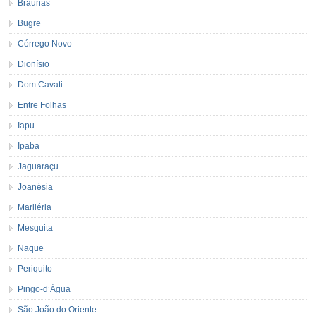
Braúnas
Bugre
Córrego Novo
Dionísio
Dom Cavati
Entre Folhas
Iapu
Ipaba
Jaguaraçu
Joanésia
Marliéria
Mesquita
Naque
Periquito
Pingo-d’Água
São João do Oriente