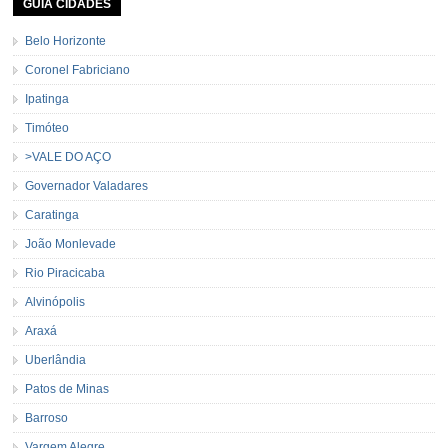
GUIA CIDADES
Belo Horizonte
Coronel Fabriciano
Ipatinga
Timóteo
>VALE DO AÇO
Governador Valadares
Caratinga
João Monlevade
Rio Piracicaba
Alvinópolis
Araxá
Uberlândia
Patos de Minas
Barroso
Vargem Alegre