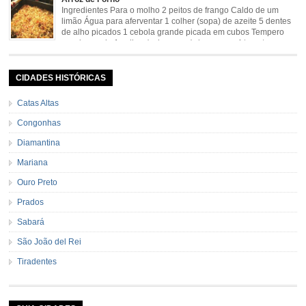
mineira/bananada#tempo-de-preparo
Ingredientes Para o molho 2 peitos de frango Caldo de um
limão Água para aferventar 1 colher (sopa) de azeite 5 dentes
de alho picados 1 cebola grande picada em cubos Tempero
caseiro verde 1 colher (sobremesa) de urucum 4 tomates sem
pele e sem sementes 1 pitada de noz moscada Salsa e cebolinha Pimenta
[…]
CIDADES HISTÓRICAS
Catas Altas
Congonhas
Diamantina
Mariana
Ouro Preto
Prados
Sabará
São João del Rei
Tiradentes