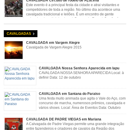
CAVALGADA Circuito de rodeio de Açucena
Este evento é a principal festa da cidade e atrai visitantes e
competidores de toda a região. No último dia acontece uma
cavalgada tradicional e leilões. É um encontro de gente
animada e hospitaleira. Local: Parque de Exposições José
Rosa Guimarães, Açucena Data: Setembro
CAVALGADAS
CAVALGADA em Vargem Alegre
Cavalgada de Vargem Alegre 2015
CAVALGADA Nossa Senhora Aparecida em Iapu
CAVALGADA NOSSA SENHORA APARECIDA Local: à
definir Data: 12 de outubro
CAVALGADA em Santana do Paraiso
Uma festa muito animada que agita o Vale do Aço, com
concurso de marcha, numerosos prêmios, cavalgada e
vários shows. Local: Área de Eventos Data: Outubro
CAVALGADA DE PADRE VIEGAS em Mariana
A Calvagada de Padre Viegas permite uma grande integração
entre fazendeiros e criadores de cavalos da Região dos