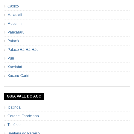
Caxixó
Maxacali
Mucurim
Pancararu
Pataxó
Pataxó Hã-Hã-Hãe
Puri
Xacriabá
Xucuru-Cariri
GUIA VALE DO ACO
Ipatinga
Coronel Fabriciano
Timóteo
Santana do Paraíso