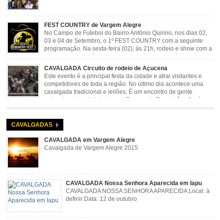
FEST COUNTRY de Vargem Alegre
No Campo de Futebol do Bairro Antônio Quirino, nos dias 02,
03 e 04 de Setembro, o 1º FEST COUNTRY com a seguinte
programação. Na sexta-feira (02), às 21h, rodeio e show com a
dupla sertaneja Cássio e Reynado; sábado (03), às 21h,
rodeio e shows com o Trio Pé de Cedro e o Trio […]
CAVALGADA Circuito de rodeio de Açucena
Este evento é a principal festa da cidade e atrai visitantes e
competidores de toda a região. No último dia acontece uma
cavalgada tradicional e leilões. É um encontro de gente
animada e hospitaleira. Local: Parque de Exposições José
Rosa Guimarães, Açucena Data: Setembro
CAVALGADAS
CAVALGADA em Vargem Alegre
Cavalgada de Vargem Alegre 2015
CAVALGADA Nossa Senhora Aparecida em Iapu
CAVALGADA NOSSA SENHORA APARECIDA Local: à
definir Data: 12 de outubro