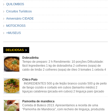
QUILOMBOS
Circuitos Turísticos
Aniversário CIDADE
MOTOCROSS
>MUSEUS
DELICIOSAS
Dobradinha
Tempo de preparo: 2 h Rendimento: 10 porções Dificuldade:
fácil Ingredientes 1 kg de dobradinha 2 colheres (sopa) de
caldo de limão 2 colheres (sopa) de óleo 3 tomates 1 cebola 4
dentes de alho Cheiro verde Cominho Colorau Pimenta a
gosto Modo de Preparo: Lavar muito bem a dobradinha com limão. Deixar de
Chico Paio
molho […]
INGREDIENTES 500 g de feijão branco cozido 500 g de peito
de fango cozido e cortado em cubos (tamanho médio) 2
liguiças calabresa (picada em cubos) 2 linguiça paio (picado
em cubos) 300 g de bacon (picado em cubos) 1 lata de milho
verde 2 dentes de alho amassado 3 colheres de óleo 2 […]
Pamonha de mandioca
Comida di Buteco 2013. Apresentamos a receita de uma
“Pamonha de Mandioca”, com recheio de linguiça, produzida