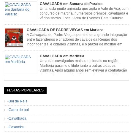
CAVALGADA em Santana do Paraiso
Uma festa muito animada que agita o Vale do Aço, com
concurso de marcha, numerosos prêmios, cavalgada e
vários shows. Local: Área de Eventos Data: Outubro
CAVALGADA DE PADRE VIEGAS em Mariana
A Calvagada de Padre Viegas permite uma grande integração
entre fazendeiros e criadores de cavalos da Região dos
Inconfidentes, e cidades vizinhas, e o prazer de mostrar em
uma arena animais de primeira linha. Cavalgada simboliza e
resgata cultura e saúde além de contar com apresentações musicais. Local:
CAVALGADA em Marliéria
Distrito de Padre Viegas, Antigo Campo de […]
Uma das cavalgadas mais tradicionais na região,
Marliéria garante o título junto a outras cidades
vizinhas. Após alguns anos sem efetivar a contratação
de grandes nomes da música sertaneja, em 2011 a
Cavalgada de Marliéria voltou, e não deixou dúvidas de que sua tradição
permanecerá. Caracterizada pelo frio agradável e pela presença de milhares
de […]
FESTAS POPULARES
-Boi de Reis
-Carro de boi
-Cavalhada
-Caxambu