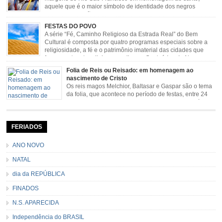
aquele que é o maior símbolo de identidade dos negros
escravizados, São Benedito. Este Santo foi assumido como
sendo milagroso e grande protetor de suas causas. o ponto alto da festa de
FESTAS DO POVO
São Benedito é a Marujada. […]
A série “Fé, Caminho Religioso da Estrada Real” do Bem
Cultural é composta por quatro programas especiais sobre a
religiosidade, a fé e o patrimônio imaterial das cidades que
fazem parte rota religiosa que liga os Santuários de Nossa
Senhora da Piedade (MG) e Nossa Senhora da Conceição Aparecida (SP)
Folia de Reis ou Reisado: em homenagem ao
pela Estrada Real. Quarto episódio […]
nascimento de Cristo
Os reis magos Melchior, Baltasar e Gaspar são o tema
da folia, que acontece no período de festas, entre 24
de dezembro e 06 de janeiro. Durante a festa, o líder e
seu contramestre lideram a música e o canto do grupo, passando pela
cidade e visitando a casa das pessoas, onde são entoadas profecias […]
FERIADOS
ANO NOVO
NATAL
dia da REPÚBLICA
FINADOS
N.S. APARECIDA
Independência do BRASIL