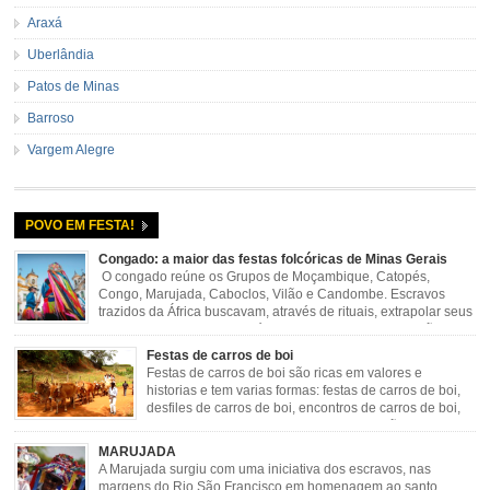
Araxá
Uberlândia
Patos de Minas
Barroso
Vargem Alegre
POVO EM FESTA!
Congado: a maior das festas folcóricas de Minas Gerais
O congado reúne os Grupos de Moçambique, Catopés,
Congo, Marujada, Caboclos, Vilão e Candombe. Escravos
trazidos da África buscavam, através de rituais, extrapolar seus
sentimentos e culto a sua fé. O Congado nasceu da fusão
destes ritos com a religião católica, imposta aos negros pela Igreja, surgindo
Festas de carros de boi
novas histórias que envolviam, sobretudo, Nossa Senhora do […]
Festas de carros de boi são ricas em valores e
historias e tem varias formas: festas de carros de boi,
desfiles de carros de boi, encontros de carros de boi,
rodeios, carreatas de carros de boi, mutirão de carros
de boi, carreteada, carreiros, candeeiros, boiadas, carapinas, artesãos,
MARUJADA
exposição agropecuária, ou seja é um ponto forte […]
A Marujada surgiu com uma iniciativa dos escravos, nas
margens do Rio São Francisco em homenagem ao santo,