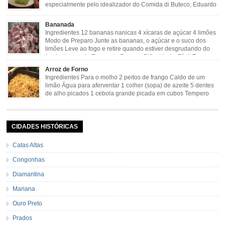
especialmente pelo idealizador do Comida di Buteco, Eduardo
Maya. Ingredientes (para 02 pamonhas): Massa: 15gr de
cebola picadinha 100gr de mandioca crua ralada e espremida 1 colher café
Bananada
de manteiga 35ml de leite Palha de milho verde 1 […]
Ingredientes 12 bananas nanicas 4 xícaras de açúcar 4 limões
Modo de Preparo Junte as bananas, o açúcar e o suco dos
limões Leve ao fogo e retire quando estiver desgrudando do
fundo da panela Tempo de Preparo Dificuldade: Fácil Tempo
de Preparo: 40 minutos http://eusoumineirouaiso.com.br/culinaria-
Arroz de Forno
mineira/bananada#tempo-de-preparo
Ingredientes Para o molho 2 peitos de frango Caldo de um
limão Água para aferventar 1 colher (sopa) de azeite 5 dentes
de alho picados 1 cebola grande picada em cubos Tempero
caseiro verde 1 colher (sobremesa) de urucum 4 tomates sem
pele e sem sementes 1 pitada de noz moscada Salsa e cebolinha Pimenta
[…]
CIDADES HISTÓRICAS
Catas Altas
Congonhas
Diamantina
Mariana
Ouro Preto
Prados