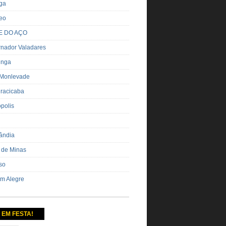
nga
eo
E DO AÇO
nador Valadares
inga
 Monlevade
iracicaba
ópolis
ândia
 de Minas
so
m Alegre
 EM FESTA!