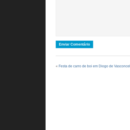
«
Festa de carro de boi em Diogo de Vasconce