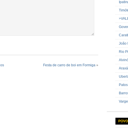
Ipati
Timót
>VAL
Gover
Carat
João
Rio P
Alvin
los
Festa de carro de boi em Formiga
»
Araxá
Uberl
Patos
Barro
Varge
POVO