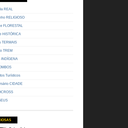
ada REAL
nho RELIGIOSO
ue FLORESTAL
de HISTÓRICA
s TERMAIS
ito TREM
s INDÍGENA
OMBOS
tos Turísticos
rsário CIDADE
OCROSS
SEUS
CIOSAS