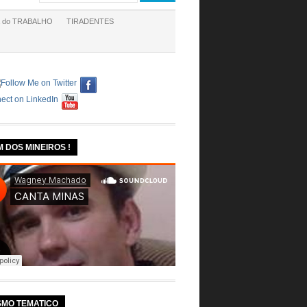
a do TRABALHO
TIRADENTES
M DOS MINEIROS !
SMO TEMATICO