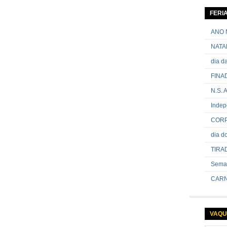
06 de ja
contram
FERI
passand
onde sã
ANO 
NATA
dia 
FINA
N.S.
Indep
CORP
dia 
TIRA
Sema
CARN
VAQU