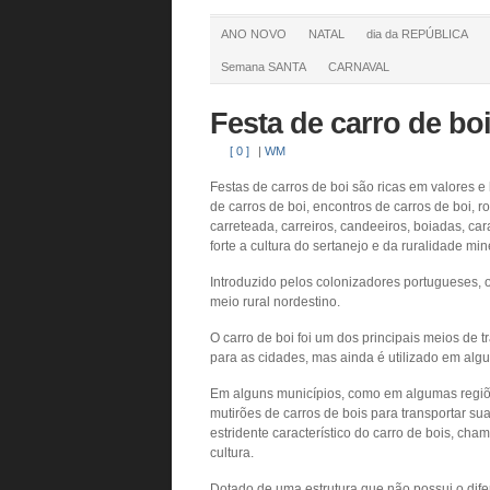
ANO NOVO
NATAL
dia da REPÚBLICA
Semana SANTA
CARNAVAL
Festa de carro de bo
[ 0 ]
|
WM
Festas de carros de boi são ricas em valores e h
de carros de boi, encontros de carros de boi, ro
carreteada, carreiros, candeeiros, boiadas, ca
forte a cultura do sertanejo e da ruralidade min
Introduzido pelos colonizadores portugueses, o 
meio rural nordestino.
O carro de boi foi um dos principais meios de 
para as cidades, mas ainda é utilizado em alg
Em alguns municípios, como em algumas regiões
mutirões de carros de bois para transportar s
estridente característico do carro de bois, c
cultura.
Dotado de uma estrutura que não possui o dife