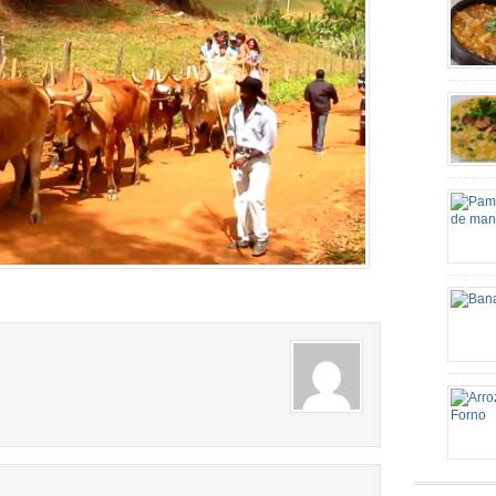
3 tomat
Cominho
Lavar m
molho [
linguiç
(picado
alho am
pelo id
Ingredi
cebola 
espremi
Palha d
retire 
Tempo d
Preparo
http://e
mineira
grande 