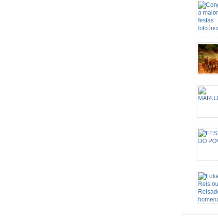
Candomb
através 
a sua f
a religi
surgind
Nossa S
carros d
mutirão 
candeei
agropecu
de iden
Este Sa
grande p
de São 
o patri
rota rel
Senhora
Conceiç
episódi
acontec