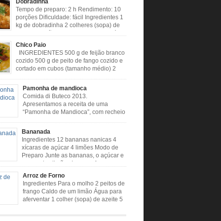
Dobradinha
Tempo de preparo: 2 h Rendimento: 10
porções Dificuldade: fácil Ingredientes 1
kg de dobradinha 2 colheres (sopa) de
caldo de limão 2 colheres (sopa) de óleo
es 1 cebola 4 dentes de alho Cheiro verde
Chico Paio
 Colorau Pimenta a gosto Modo de Preparo:
INGREDIENTES 500 g de feijão branco
uito bem a dobradinha com limão. Deixar de
cozido 500 g de peito de fango cozido e
…]
cortado em cubos (tamanho médio) 2
liguiças calabresa (picada em cubos) 2
a paio (picado em cubos) 300 g de bacon
Pamonha de mandioca
 em cubos) 1 lata de milho verde 2 dentes de
Comida di Buteco 2013.
assado 3 colheres de óleo 2 […]
Apresentamos a receita de uma
“Pamonha de Mandioca”, com recheio
de linguiça, produzida especialmente
ealizador do Comida di Buteco, Eduardo Maya.
Bananada
entes (para 02 pamonhas): Massa: 15gr de
Ingredientes 12 bananas nanicas 4
picadinha 100gr de mandioca crua ralada e
xícaras de açúcar 4 limões Modo de
da 1 colher café de manteiga 35ml de leite
Preparo Junte as bananas, o açúcar e
e milho verde 1 […]
o suco dos limões Leve ao fogo e
quando estiver desgrudando do fundo da panela
Arroz de Forno
e Preparo Dificuldade: Fácil Tempo de
Ingredientes Para o molho 2 peitos de
: 40 minutos
frango Caldo de um limão Água para
usoumineirouaiso.com.br/culinaria-
aferventar 1 colher (sopa) de azeite 5
/bananada#tempo-de-preparo
dentes de alho picados 1 cebola
picada em cubos Tempero caseiro verde 1