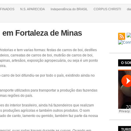
FINADOS
N.S. APARECIDA
Independência do BRASIL
CORPUS CHRISTI
di
i em Fortaleza de Minas
istorias e tem varias formas: festas de carros de boi, desfiles
deios, carreatas de carros de boi, mutirão de carros de boi,
rapinas, artesãos, exposição agropecuária, ou seja é um ponto
O SO
eira.
carro de boi difundiu-se por todo o país, existindo ainda no
transporte utilizados para transportar a produção das fazendas
umas regiões do país.
 do interior brasileiro, ainda há fazendeiros que realizam
uas produções agrícolas e também outros produtos. O som
hamado de canto, lamento ou gemido, também faz parte da nossa
TURI
rencial, suas rodas travam durante as curvas. Quando em