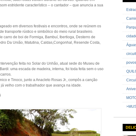
som estridente característico – o cantador – que anuncia a sua
Estr
Cami
nageado em diversos festivais e encontros, onde se reúnem os
Parq
 transporte rústico e simbólico do meio rural brasileiro.
cida
e carro de boi de Formiga, Bambuí, Ibertioga, Desterro de
edro Da União, Matutina, Caldas,Congonhal, Resende Costa,
Água
circu
povo
intervenção feita no Solar do Unhão, atual sede do Museu de
Bardi: uma escada de madeira, interna, foi toda feita sem o uso
QUIL
carros.
nico e Tinoco, junto a Anacleto Rosas Jr., compôs a canção
Circui
i já velho com o trabalhador que avança na idade.
Anive
i
MOT
>MU
DELI