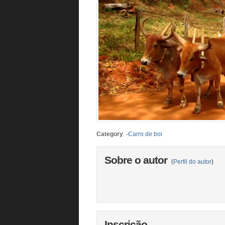
Category
:
-Carro de boi
Sobre o autor
(
Perfil do autor
)
Inscrição