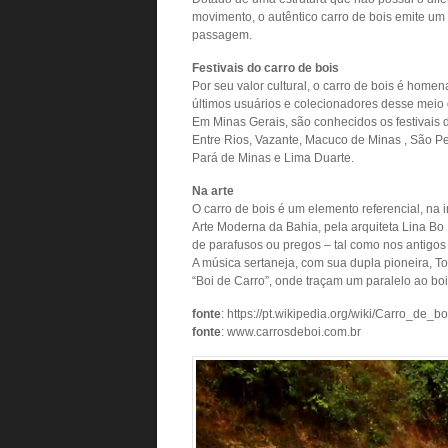
movimento, o autêntico carro de bois emite um 
passagem.
Festivais do carro de bois
Por seu valor cultural, o carro de bois é home
últimos usuários e colecionadores desse meio de
Em Minas Gerais, são conhecidos os festivais d
Entre Rios, Vazante, Macuco de Minas , São P
Pará de Minas e Lima Duarte.
Na arte
O carro de bois é um elemento referencial, na 
Arte Moderna da Bahia, pela arquiteta Lina Bo 
de parafusos ou pregos – tal como nos antigos 
A música sertaneja, com sua dupla pioneira, To
“Boi de Carro”, onde traçam um paralelo ao bo
fonte
: https://pt.wikipedia.org/wiki/Carro_de_bo
fonte
: www.carrosdeboi.com.br