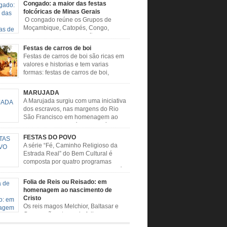
Congado: a maior das festas
folcóricas de Minas Gerais
O congado reúne os Grupos de
Moçambique, Catopés, Congo,
Marujada, Caboclos, Vilão e
e. Escravos trazidos da África buscavam,
Festas de carros de boi
de rituais, extrapolar seus sentimentos e culto
Festas de carros de boi são ricas em
é. O Congado nasceu da fusão destes ritos com
valores e historias e tem varias
ão católica, imposta aos negros pela Igreja,
formas: festas de carros de boi,
o novas histórias que envolviam, sobretudo,
desfiles de carros de boi, encontros de
enhora do […]
e boi, rodeios, carreatas de carros de boi,
MARUJADA
de carros de boi, carreteada, carreiros,
A Marujada surgiu com uma iniciativa
ros, boiadas, carapinas, artesãos, exposição
dos escravos, nas margens do Rio
ária, ou seja é um ponto forte […]
São Francisco em homenagem ao
santo, aquele que é o maior símbolo
tidade dos negros escravizados, São Benedito.
FESTAS DO POVO
nto foi assumido como sendo milagroso e
A série “Fé, Caminho Religioso da
rotetor de suas causas. o ponto alto da festa
Estrada Real” do Bem Cultural é
Benedito é a Marujada. […]
composta por quatro programas
especiais sobre a religiosidade, a fé e
mônio imaterial das cidades que fazem parte
Folia de Reis ou Reisado: em
igiosa que liga os Santuários de Nossa
homenagem ao nascimento de
 da Piedade (MG) e Nossa Senhora da
Cristo
ão Aparecida (SP) pela Estrada Real. Quarto
Os reis magos Melchior, Baltasar e
o […]
Gaspar são o tema da folia, que
e no período de festas, entre 24 de dezembro e