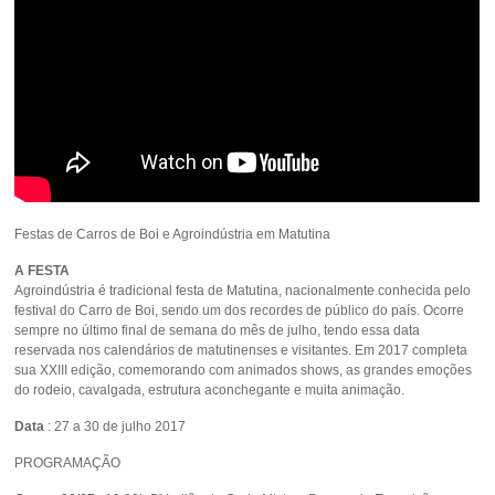
Festas de Carros de Boi e Agroindústria em Matutina
A FESTA
Agroindústria é tradicional festa de Matutina, nacionalmente conhecida pelo
festival do Carro de Boi, sendo um dos recordes de público do país. Ocorre
sempre no último final de semana do mês de julho, tendo essa data
reservada nos calendários de matutinenses e visitantes. Em 2017 completa
sua XXIII edição, comemorando com animados shows, as grandes emoções
do rodeio, cavalgada, estrutura aconchegante e muita animação.
Data
: 27 a 30 de julho 2017
PROGRAMAÇÃO