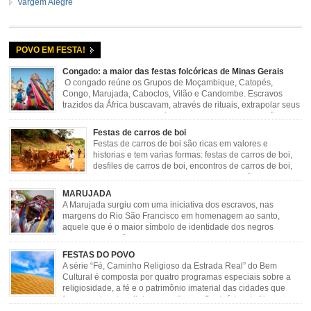
Vargem Alegre
POVO EM FESTA!
Congado: a maior das festas folcóricas de Minas Gerais
O congado reúne os Grupos de Moçambique, Catopés,
Congo, Marujada, Caboclos, Vilão e Candombe. Escravos
trazidos da África buscavam, através de rituais, extrapolar seus
sentimentos e culto a sua fé. O Congado nasceu da fusão
destes ritos com a religião católica, imposta aos negros pela Igreja, surgindo
Festas de carros de boi
novas histórias que envolviam, sobretudo, Nossa Senhora do […]
Festas de carros de boi são ricas em valores e
historias e tem varias formas: festas de carros de boi,
desfiles de carros de boi, encontros de carros de boi,
rodeios, carreatas de carros de boi, mutirão de carros
de boi, carreteada, carreiros, candeeiros, boiadas, carapinas, artesãos,
MARUJADA
exposição agropecuária, ou seja é um ponto forte […]
A Marujada surgiu com uma iniciativa dos escravos, nas
margens do Rio São Francisco em homenagem ao santo,
aquele que é o maior símbolo de identidade dos negros
escravizados, São Benedito. Este Santo foi assumido como
sendo milagroso e grande protetor de suas causas. o ponto alto da festa de
FESTAS DO POVO
São Benedito é a Marujada. […]
A série “Fé, Caminho Religioso da Estrada Real” do Bem
Cultural é composta por quatro programas especiais sobre a
religiosidade, a fé e o patrimônio imaterial das cidades que
fazem parte rota religiosa que liga os Santuários de Nossa
Senhora da Piedade (MG) e Nossa Senhora da Conceição Aparecida (SP)