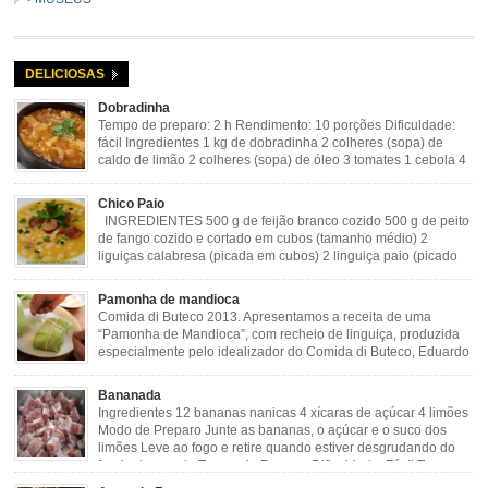
DELICIOSAS
Dobradinha
Tempo de preparo: 2 h Rendimento: 10 porções Dificuldade:
fácil Ingredientes 1 kg de dobradinha 2 colheres (sopa) de
caldo de limão 2 colheres (sopa) de óleo 3 tomates 1 cebola 4
dentes de alho Cheiro verde Cominho Colorau Pimenta a
gosto Modo de Preparo: Lavar muito bem a dobradinha com limão. Deixar de
Chico Paio
molho […]
INGREDIENTES 500 g de feijão branco cozido 500 g de peito
de fango cozido e cortado em cubos (tamanho médio) 2
liguiças calabresa (picada em cubos) 2 linguiça paio (picado
em cubos) 300 g de bacon (picado em cubos) 1 lata de milho
verde 2 dentes de alho amassado 3 colheres de óleo 2 […]
Pamonha de mandioca
Comida di Buteco 2013. Apresentamos a receita de uma
“Pamonha de Mandioca”, com recheio de linguiça, produzida
especialmente pelo idealizador do Comida di Buteco, Eduardo
Maya. Ingredientes (para 02 pamonhas): Massa: 15gr de
cebola picadinha 100gr de mandioca crua ralada e espremida 1 colher café
Bananada
de manteiga 35ml de leite Palha de milho verde 1 […]
Ingredientes 12 bananas nanicas 4 xícaras de açúcar 4 limões
Modo de Preparo Junte as bananas, o açúcar e o suco dos
limões Leve ao fogo e retire quando estiver desgrudando do
fundo da panela Tempo de Preparo Dificuldade: Fácil Tempo
de Preparo: 40 minutos http://eusoumineirouaiso.com.br/culinaria-