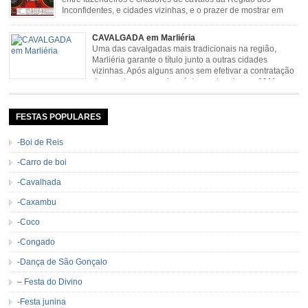
Inconfidentes, e cidades vizinhas, e o prazer de mostrar em
uma arena animais de primeira linha. Cavalgada simboliza e
resgata cultura e saúde além de contar com apresentações musicais. Local:
CAVALGADA em Marliéria
Distrito de Padre Viegas, Antigo Campo de […]
Uma das cavalgadas mais tradicionais na região,
Marliéria garante o título junto a outras cidades
vizinhas. Após alguns anos sem efetivar a contratação
de grandes nomes da música sertaneja, em 2011 a
Cavalgada de Marliéria voltou, e não deixou dúvidas de que sua tradição
permanecerá. Caracterizada pelo frio agradável e pela presença de milhares
de […]
FESTAS POPULARES
-Boi de Reis
-Carro de boi
-Cavalhada
-Caxambu
-Coco
-Congado
-Dança de São Gonçalo
– Festa do Divino
-Festa junina