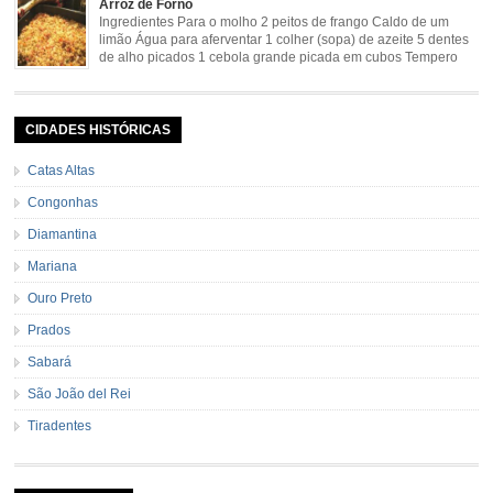
Arroz de Forno
mineira/bananada#tempo-de-preparo
Ingredientes Para o molho 2 peitos de frango Caldo de um
limão Água para aferventar 1 colher (sopa) de azeite 5 dentes
de alho picados 1 cebola grande picada em cubos Tempero
caseiro verde 1 colher (sobremesa) de urucum 4 tomates sem
pele e sem sementes 1 pitada de noz moscada Salsa e cebolinha Pimenta
[…]
CIDADES HISTÓRICAS
Catas Altas
Congonhas
Diamantina
Mariana
Ouro Preto
Prados
Sabará
São João del Rei
Tiradentes