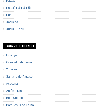
Pataxó
Pataxó Hã-Hã-Hãe
Puri
Xacriabá
Xucuru-Cariri
GUIA VALE DO ACO
Ipatinga
Coronel Fabriciano
Timóteo
Santana do Paraíso
Açucena
Antônio Dias
Belo Oriente
Bom Jesus do Galho