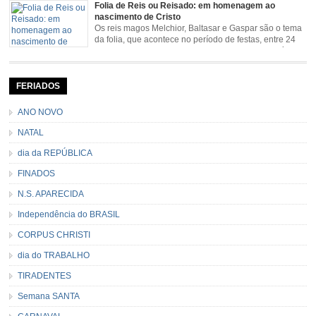
Folia de Reis ou Reisado: em homenagem ao
pela Estrada Real. Quarto episódio […]
nascimento de Cristo
Os reis magos Melchior, Baltasar e Gaspar são o tema
da folia, que acontece no período de festas, entre 24
de dezembro e 06 de janeiro. Durante a festa, o líder e
seu contramestre lideram a música e o canto do grupo, passando pela
cidade e visitando a casa das pessoas, onde são entoadas profecias […]
FERIADOS
ANO NOVO
NATAL
dia da REPÚBLICA
FINADOS
N.S. APARECIDA
Independência do BRASIL
CORPUS CHRISTI
dia do TRABALHO
TIRADENTES
Semana SANTA