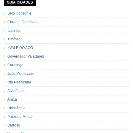
GUIA CIDADES
Belo Horizonte
Coronel Fabriciano
Ipatinga
Timóteo
>VALE DO AÇO
Governador Valadares
Caratinga
João Monlevade
Rio Piracicaba
Alvinópolis
Araxá
Uberlândia
Patos de Minas
Barroso