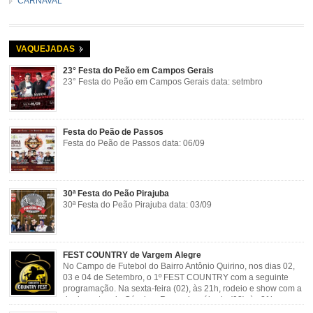
CARNAVAL
VAQUEJADAS
23° Festa do Peão em Campos Gerais
23° Festa do Peão em Campos Gerais data: setmbro
Festa do Peão de Passos
Festa do Peão de Passos data: 06/09
30ª Festa do Peão Pirajuba
30ª Festa do Peão Pirajuba data: 03/09
FEST COUNTRY de Vargem Alegre
No Campo de Futebol do Bairro Antônio Quirino, nos dias 02,
03 e 04 de Setembro, o 1º FEST COUNTRY com a seguinte
programação. Na sexta-feira (02), às 21h, rodeio e show com a
dupla sertaneja Cássio e Reynado; sábado (03), às 21h,
rodeio e shows com o Trio Pé de Cedro e o Trio […]