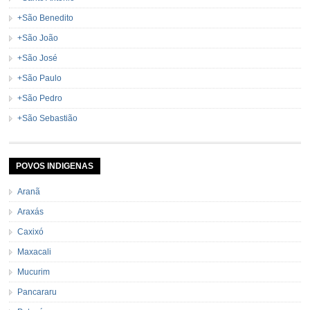
+São Benedito
+São João
+São José
+São Paulo
+São Pedro
+São Sebastião
POVOS INDIGENAS
Aranã
Araxás
Caxixó
Maxacali
Mucurim
Pancararu