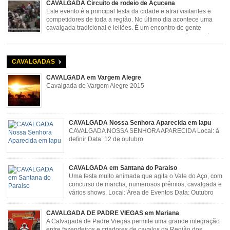
CAVALGADA Circuito de rodeio de Açucena
Este evento é a principal festa da cidade e atrai visitantes e
competidores de toda a região. No último dia acontece uma
cavalgada tradicional e leilões. É um encontro de gente
animada e hospitaleira. Local: Parque de Exposições José
Rosa Guimarães, Açucena Data: Setembro
CAVALGADAS
CAVALGADA em Vargem Alegre
Cavalgada de Vargem Alegre 2015
CAVALGADA Nossa Senhora Aparecida em Iapu
CAVALGADA NOSSA SENHORA APARECIDA Local: à
definir Data: 12 de outubro
CAVALGADA em Santana do Paraiso
Uma festa muito animada que agita o Vale do Aço, com
concurso de marcha, numerosos prêmios, cavalgada e
vários shows. Local: Área de Eventos Data: Outubro
CAVALGADA DE PADRE VIEGAS em Mariana
A Calvagada de Padre Viegas permite uma grande integração
entre fazendeiros e criadores de cavalos da Região dos