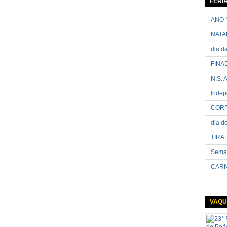
FERI
passand
onde sã
ANO 
NATA
dia 
FINA
N.S.
Indep
CORP
dia 
TIRA
Sema
CARN
VAQU