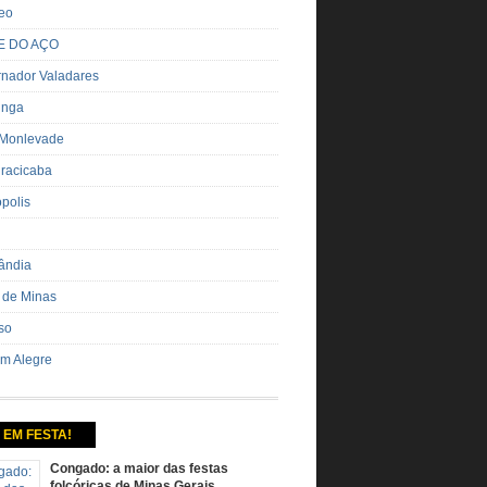
eo
E DO AÇO
nador Valadares
inga
 Monlevade
iracicaba
ópolis
ândia
 de Minas
so
m Alegre
 EM FESTA!
Congado: a maior das festas
folcóricas de Minas Gerais