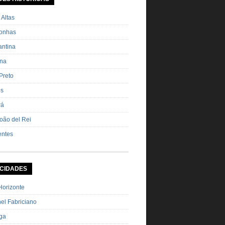
ha Pimenta […]
 Altas
onhas
ntina
ana
Preto
os
rá
oão del Rei
entes
 CIDADES
Horizonte
el Fabriciano
nga