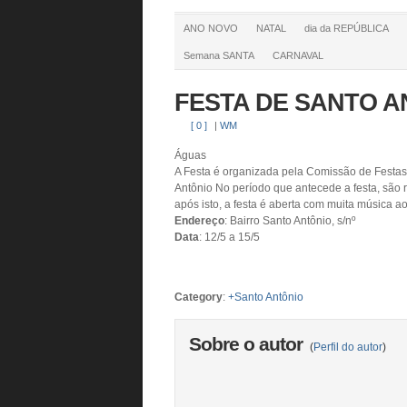
ANO NOVO
NATAL
dia da REPÚBLICA
Semana SANTA
CARNAVAL
FESTA DE SANTO AN
[ 0 ]
|
WM
Águas
A Festa é organizada pela Comissão de Festas
Antônio No período que antecede a festa, são
após isto, a festa é aberta com muita música ao
Endereço
: Bairro Santo Antônio, s/nº
Data
: 12/5 a 15/5
Category
:
+Santo Antônio
Sobre o autor
(
Perfil do autor
)