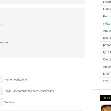
Estr
Cami
Parq
cida
ra
Água
circu
velados.
povo
QUIL
Circui
Anive
MOT
Nome ( obrigatório )
>MU
Email ( obrigatório; não será visualizado )
DELI
Website