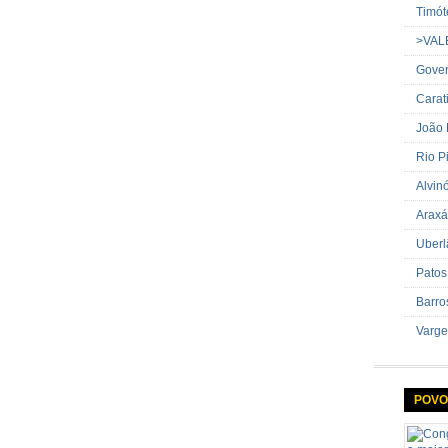
Timót
>VAL
Gover
Carat
João
Rio P
Alvin
Araxá
Uberl
Patos
Barro
Varge
POVO