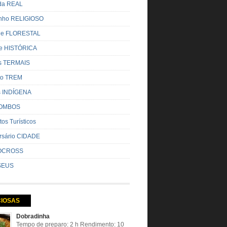
ada REAL
nho RELIGIOSO
ue FLORESTAL
de HISTÓRICA
s TERMAIS
ito TREM
s INDÍGENA
OMBOS
tos Turísticos
rsário CIDADE
OCROSS
SEUS
CIOSAS
Dobradinha
Tempo de preparo: 2 h Rendimento: 10