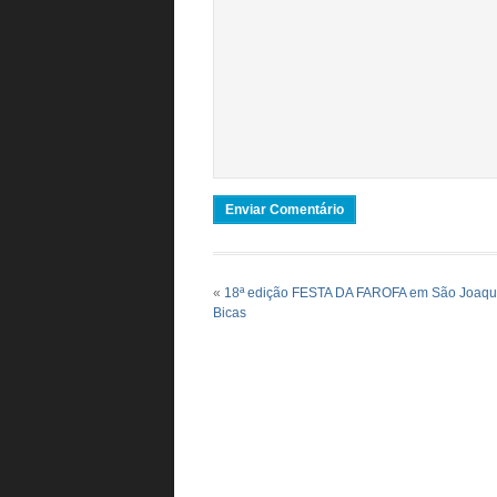
«
18ª edição FESTA DA FAROFA em São Joaqu
Bicas