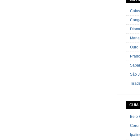
cebolin
Catas
Cong
Diama
Mari
Ouro 
Prad
Saba
São J
Tirad
GUIA
Belo 
Coron
Ipati