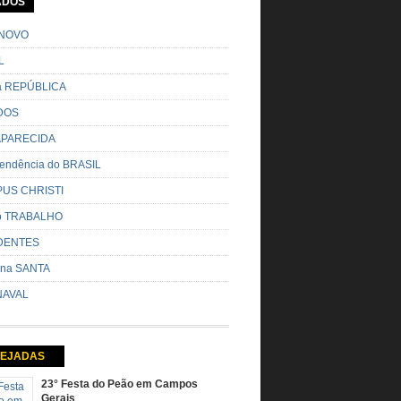
ADOS
o pela cidade e visitando a casa das pessoas,
o entoadas profecias […]
NOVO
L
da REPÚBLICA
DOS
 APARECIDA
endência do BRASIL
US CHRISTI
do TRABALHO
DENTES
na SANTA
AVAL
EJADAS
23° Festa do Peão em Campos
Gerais