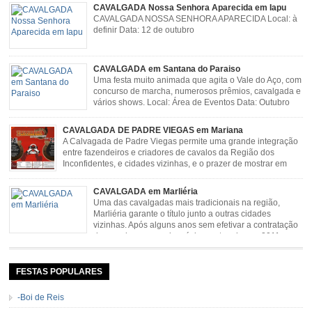
CAVALGADA Nossa Senhora Aparecida em Iapu
CAVALGADA NOSSA SENHORA APARECIDA Local: à
definir Data: 12 de outubro
CAVALGADA em Santana do Paraiso
Uma festa muito animada que agita o Vale do Aço, com
concurso de marcha, numerosos prêmios, cavalgada e
vários shows. Local: Área de Eventos Data: Outubro
CAVALGADA DE PADRE VIEGAS em Mariana
A Calvagada de Padre Viegas permite uma grande integração
entre fazendeiros e criadores de cavalos da Região dos
Inconfidentes, e cidades vizinhas, e o prazer de mostrar em
uma arena animais de primeira linha. Cavalgada simboliza e
resgata cultura e saúde além de contar com apresentações musicais. Local:
CAVALGADA em Marliéria
Distrito de Padre Viegas, Antigo Campo de […]
Uma das cavalgadas mais tradicionais na região,
Marliéria garante o título junto a outras cidades
vizinhas. Após alguns anos sem efetivar a contratação
de grandes nomes da música sertaneja, em 2011 a
Cavalgada de Marliéria voltou, e não deixou dúvidas de que sua tradição
permanecerá. Caracterizada pelo frio agradável e pela presença de milhares
de […]
FESTAS POPULARES
-Boi de Reis