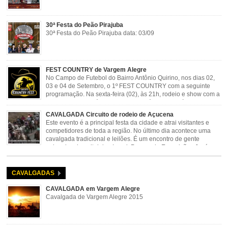
30ª Festa do Peão Pirajuba
30ª Festa do Peão Pirajuba data: 03/09
FEST COUNTRY de Vargem Alegre
No Campo de Futebol do Bairro Antônio Quirino, nos dias 02,
03 e 04 de Setembro, o 1º FEST COUNTRY com a seguinte
programação. Na sexta-feira (02), às 21h, rodeio e show com a
dupla sertaneja Cássio e Reynado; sábado (03), às 21h,
rodeio e shows com o Trio Pé de Cedro e o Trio […]
CAVALGADA Circuito de rodeio de Açucena
Este evento é a principal festa da cidade e atrai visitantes e
competidores de toda a região. No último dia acontece uma
cavalgada tradicional e leilões. É um encontro de gente
animada e hospitaleira. Local: Parque de Exposições José
Rosa Guimarães, Açucena Data: Setembro
CAVALGADAS
CAVALGADA em Vargem Alegre
Cavalgada de Vargem Alegre 2015