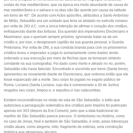
costas do mar mediterrâneo, que na época era muito abundante de causa do
mar mediterrâneo e o sahara e os dias não tão quente por causa da latitude
em torno de 40°. De acordo com Actos apócrifos, atribuídos a Santo Ambrósio
de Milão, Sebastião era um soldado que teria se alistado no exército romano
por volta de 283 d.C. com a única intenção de afirmar o coração dos cristãos,
enfraquecido diante das torturas. Era querido dos imperadores Diocleciano e
Maximiano, que o queriam sempre próximo, ignorando tratar-se de um
cristão e, por isso, o designaram capitão da sua guarda pessoal, a Guarda
Pretoriana. Por volta de 286, a sua conduta branda para com os prisioneiros
cristãos levou o imperador a julgá-lo sumariamente como traidor, tendo
ordenado a sua execução por meio de flechas (que se tornaram símbolo
constante na sua iconografia). Foi dado como morto e atirado no rio, porém,
Sebastião não havia falecido. Encontrado e socorrido por Irene (Santa Irene),
apresentou-se novamente diante de Diocleciano, que ordenou então que ele
fosse espancado até a morte. Seu corpo foi jogado no esgoto público de
Roma. Luciana (Santa Luciana, cujo dia é comemorado a 30 de Junho)
resgatou seu corpo, limpou-o, e sepultou-o nas catacumbas.
Existem inconsistências no relato da vida de São Sebastião: o édito que
autorizava a perseguição sistemática dos cristãos pelo Império foi publicado
apenas em 303 (depois da Era Comum), pelo que a data tradicional do
martírio de São Sebastião parece precoce. O simbolismo na História, como
no caso de Jonas, Noé e também de São Sebastião, é visto, pelas lideranças
cristãs atuais, como alegoria, mito, fragmento de estórias, uma construção
histórica que atravessou séculos.