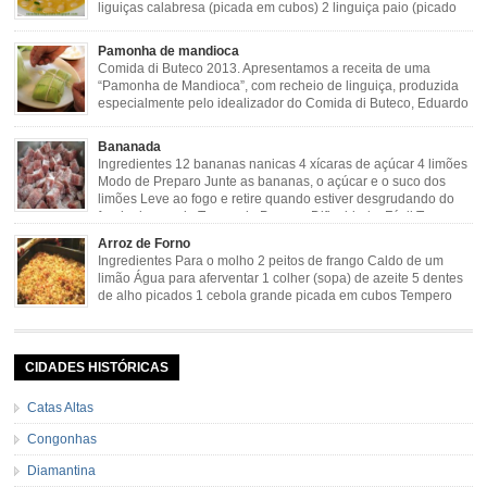
liguiças calabresa (picada em cubos) 2 linguiça paio (picado
em cubos) 300 g de bacon (picado em cubos) 1 lata de milho
verde 2 dentes de alho amassado 3 colheres de óleo 2 […]
Pamonha de mandioca
Comida di Buteco 2013. Apresentamos a receita de uma
“Pamonha de Mandioca”, com recheio de linguiça, produzida
especialmente pelo idealizador do Comida di Buteco, Eduardo
Maya. Ingredientes (para 02 pamonhas): Massa: 15gr de
cebola picadinha 100gr de mandioca crua ralada e espremida 1 colher café
Bananada
de manteiga 35ml de leite Palha de milho verde 1 […]
Ingredientes 12 bananas nanicas 4 xícaras de açúcar 4 limões
Modo de Preparo Junte as bananas, o açúcar e o suco dos
limões Leve ao fogo e retire quando estiver desgrudando do
fundo da panela Tempo de Preparo Dificuldade: Fácil Tempo
de Preparo: 40 minutos http://eusoumineirouaiso.com.br/culinaria-
Arroz de Forno
mineira/bananada#tempo-de-preparo
Ingredientes Para o molho 2 peitos de frango Caldo de um
limão Água para aferventar 1 colher (sopa) de azeite 5 dentes
de alho picados 1 cebola grande picada em cubos Tempero
caseiro verde 1 colher (sobremesa) de urucum 4 tomates sem
pele e sem sementes 1 pitada de noz moscada Salsa e cebolinha Pimenta
[…]
CIDADES HISTÓRICAS
Catas Altas
Congonhas
Diamantina