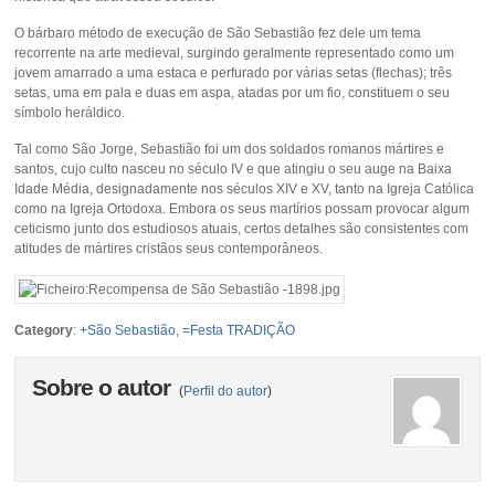
O bárbaro método de execução de São Sebastião fez dele um tema
recorrente na arte medieval, surgindo geralmente representado como um
jovem amarrado a uma estaca e perfurado por várias setas (flechas); três
setas, uma em pala e duas em aspa, atadas por um fio, constituem o seu
símbolo heráldico.
Tal como São Jorge, Sebastião foi um dos soldados romanos mártires e
santos, cujo culto nasceu no século IV e que atingiu o seu auge na Baixa
Idade Média, designadamente nos séculos XIV e XV, tanto na Igreja Católica
como na Igreja Ortodoxa. Embora os seus martírios possam provocar algum
ceticismo junto dos estudiosos atuais, certos detalhes são consistentes com
atitudes de mártires cristãos seus contemporâneos.
Category
:
+São Sebastião
,
=Festa TRADIÇÃO
Sobre o autor
(
Perfil do autor
)