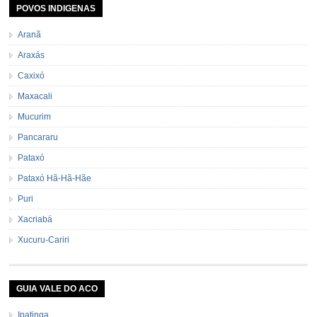
POVOS INDIGENAS
Aranã
Araxás
Caxixó
Maxacali
Mucurim
Pancararu
Pataxó
Pataxó Hã-Hã-Hãe
Puri
Xacriabá
Xucuru-Cariri
GUIA VALE DO ACO
Ipatinga