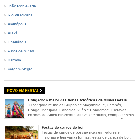
João Monlevade
Rio Piracicaba
Alvinópolis
Araxá
Uberlândia
Patos de Minas
Barroso
Vargem Alegre
POVO EM FESTA!
Congado: a maior das festas folcóricas de Minas Gerais
O congado reúne os Grupos de Moçambique, Catopés,
Congo, Marujada, Caboclos, Vilão e Candombe. Escravos
trazidos da África buscavam, através de rituais, extrapolar seus
sentimentos e culto a sua fé. O Congado nasceu da fusão
destes ritos com a religião católica, imposta aos negros pela Igreja, surgindo
Festas de carros de boi
novas histórias que envolviam, sobretudo, Nossa Senhora do […]
Festas de carros de boi são ricas em valores e
historias e tem varias formas: festas de carros de boi,