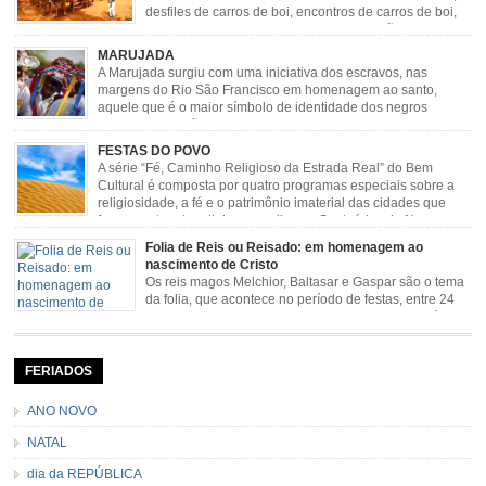
desfiles de carros de boi, encontros de carros de boi,
rodeios, carreatas de carros de boi, mutirão de carros
de boi, carreteada, carreiros, candeeiros, boiadas, carapinas, artesãos,
MARUJADA
exposição agropecuária, ou seja é um ponto forte […]
A Marujada surgiu com uma iniciativa dos escravos, nas
margens do Rio São Francisco em homenagem ao santo,
aquele que é o maior símbolo de identidade dos negros
escravizados, São Benedito. Este Santo foi assumido como
sendo milagroso e grande protetor de suas causas. o ponto alto da festa de
FESTAS DO POVO
São Benedito é a Marujada. […]
A série “Fé, Caminho Religioso da Estrada Real” do Bem
Cultural é composta por quatro programas especiais sobre a
religiosidade, a fé e o patrimônio imaterial das cidades que
fazem parte rota religiosa que liga os Santuários de Nossa
Senhora da Piedade (MG) e Nossa Senhora da Conceição Aparecida (SP)
Folia de Reis ou Reisado: em homenagem ao
pela Estrada Real. Quarto episódio […]
nascimento de Cristo
Os reis magos Melchior, Baltasar e Gaspar são o tema
da folia, que acontece no período de festas, entre 24
de dezembro e 06 de janeiro. Durante a festa, o líder e
seu contramestre lideram a música e o canto do grupo, passando pela
cidade e visitando a casa das pessoas, onde são entoadas profecias […]
FERIADOS
ANO NOVO
NATAL
dia da REPÚBLICA