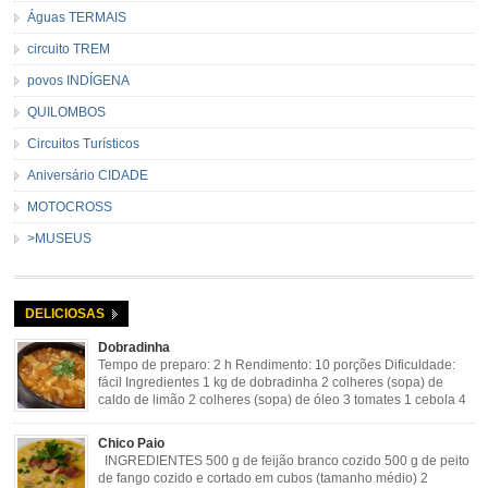
Águas TERMAIS
circuito TREM
povos INDÍGENA
QUILOMBOS
Circuitos Turísticos
Aniversário CIDADE
MOTOCROSS
>MUSEUS
DELICIOSAS
Dobradinha
Tempo de preparo: 2 h Rendimento: 10 porções Dificuldade:
fácil Ingredientes 1 kg de dobradinha 2 colheres (sopa) de
caldo de limão 2 colheres (sopa) de óleo 3 tomates 1 cebola 4
dentes de alho Cheiro verde Cominho Colorau Pimenta a
gosto Modo de Preparo: Lavar muito bem a dobradinha com limão. Deixar de
Chico Paio
molho […]
INGREDIENTES 500 g de feijão branco cozido 500 g de peito
de fango cozido e cortado em cubos (tamanho médio) 2