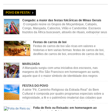
POVO EM FESTA!
Congado: a maior das festas folcóricas de Minas Gerais
O congado reúne os Grupos de Moçambique, Catopés,
Congo, Marujada, Caboclos, Vilão e Candombe. Escravos
trazidos da África buscavam, através de rituais, extrapolar seus
sentimentos e culto a sua fé. O Congado nasceu da fusão
destes ritos com a religião católica, imposta aos negros pela Igreja, surgindo
Festas de carros de boi
novas histórias que envolviam, sobretudo, Nossa Senhora do […]
Festas de carros de boi são ricas em valores e
historias e tem varias formas: festas de carros de boi,
desfiles de carros de boi, encontros de carros de boi,
rodeios, carreatas de carros de boi, mutirão de carros
de boi, carreteada, carreiros, candeeiros, boiadas, carapinas, artesãos,
MARUJADA
exposição agropecuária, ou seja é um ponto forte […]
A Marujada surgiu com uma iniciativa dos escravos, nas
margens do Rio São Francisco em homenagem ao santo,
aquele que é o maior símbolo de identidade dos negros
escravizados, São Benedito. Este Santo foi assumido como
sendo milagroso e grande protetor de suas causas. o ponto alto da festa de
FESTAS DO POVO
São Benedito é a Marujada. […]
A série “Fé, Caminho Religioso da Estrada Real” do Bem
Cultural é composta por quatro programas especiais sobre a
religiosidade, a fé e o patrimônio imaterial das cidades que
fazem parte rota religiosa que liga os Santuários de Nossa
Senhora da Piedade (MG) e Nossa Senhora da Conceição Aparecida (SP)
Folia de Reis ou Reisado: em homenagem ao
pela Estrada Real. Quarto episódio […]