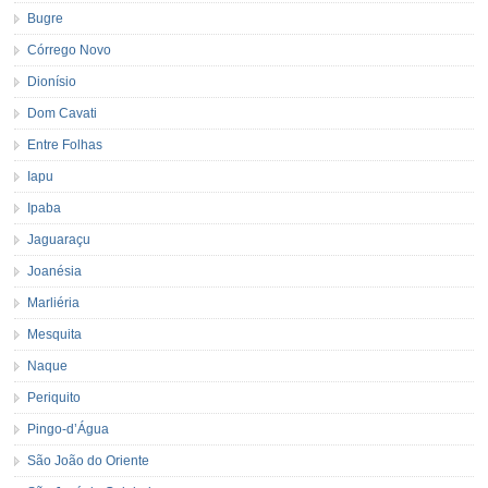
Bugre
Córrego Novo
Dionísio
Dom Cavati
Entre Folhas
Iapu
Ipaba
Jaguaraçu
Joanésia
Marliéria
Mesquita
Naque
Periquito
Pingo-d’Água
São João do Oriente