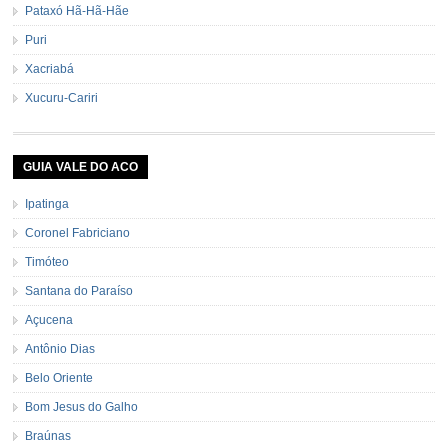
Pataxó Hã-Hã-Hãe
Puri
Xacriabá
Xucuru-Cariri
GUIA VALE DO ACO
Ipatinga
Coronel Fabriciano
Timóteo
Santana do Paraíso
Açucena
Antônio Dias
Belo Oriente
Bom Jesus do Galho
Braúnas