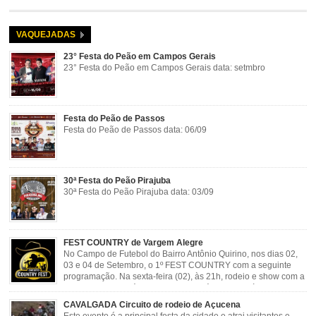
VAQUEJADAS
23° Festa do Peão em Campos Gerais
23° Festa do Peão em Campos Gerais data: setmbro
Festa do Peão de Passos
Festa do Peão de Passos data: 06/09
30ª Festa do Peão Pirajuba
30ª Festa do Peão Pirajuba data: 03/09
FEST COUNTRY de Vargem Alegre
No Campo de Futebol do Bairro Antônio Quirino, nos dias 02,
03 e 04 de Setembro, o 1º FEST COUNTRY com a seguinte
programação. Na sexta-feira (02), às 21h, rodeio e show com a
dupla sertaneja Cássio e Reynado; sábado (03), às 21h,
rodeio e shows com o Trio Pé de Cedro e o Trio […]
CAVALGADA Circuito de rodeio de Açucena