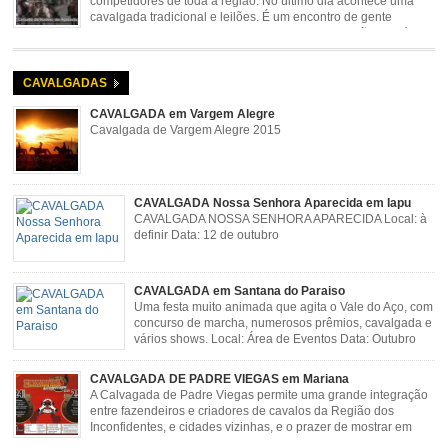
competidores de toda a região. No último dia acontece uma
cavalgada tradicional e leilões. É um encontro de gente
animada e hospitaleira. Local: Parque de Exposições José
Rosa Guimarães, Açucena Data: Setembro
CAVALGADAS
CAVALGADA em Vargem Alegre
Cavalgada de Vargem Alegre 2015
CAVALGADA Nossa Senhora Aparecida em Iapu
CAVALGADA NOSSA SENHORA APARECIDA Local: à
definir Data: 12 de outubro
CAVALGADA em Santana do Paraiso
Uma festa muito animada que agita o Vale do Aço, com
concurso de marcha, numerosos prêmios, cavalgada e
vários shows. Local: Área de Eventos Data: Outubro
CAVALGADA DE PADRE VIEGAS em Mariana
A Calvagada de Padre Viegas permite uma grande integração
entre fazendeiros e criadores de cavalos da Região dos
Inconfidentes, e cidades vizinhas, e o prazer de mostrar em
uma arena animais de primeira linha. Cavalgada simboliza e