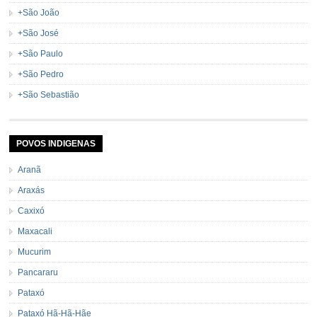
+São João
+São José
+São Paulo
+São Pedro
+São Sebastião
POVOS INDIGENAS
Aranã
Araxás
Caxixó
Maxacali
Mucurim
Pancararu
Pataxó
Pataxó Hã-Hã-Hãe