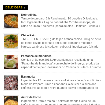
DELICIOSAS
Dobradinha
Tempo de preparo: 2 h Rendimento: 10 porções Dificuldade:
fácil Ingredientes 1 kg de dobradinha 2 colheres (sopa) de
caldo de limão 2 colheres (sopa) de óleo 3 tomates 1 cebola 4
dentes de alho Cheiro verde Cominho Colorau Pimenta a
gosto Modo de Preparo: Lavar muito bem a dobradinha com limão. Deixar de
Chico Paio
molho […]
INGREDIENTES 500 g de feijão branco cozido 500 g de peito
de fango cozido e cortado em cubos (tamanho médio) 2
liguiças calabresa (picada em cubos) 2 linguiça paio (picado
em cubos) 300 g de bacon (picado em cubos) 1 lata de milho
verde 2 dentes de alho amassado 3 colheres de óleo 2 […]
Pamonha de mandioca
Comida di Buteco 2013. Apresentamos a receita de uma
“Pamonha de Mandioca”, com recheio de linguiça, produzida
especialmente pelo idealizador do Comida di Buteco, Eduardo
Maya. Ingredientes (para 02 pamonhas): Massa: 15gr de
cebola picadinha 100gr de mandioca crua ralada e espremida 1 colher café
Bananada
de manteiga 35ml de leite Palha de milho verde 1 […]
Ingredientes 12 bananas nanicas 4 xícaras de açúcar 4 limões
Modo de Preparo Junte as bananas, o açúcar e o suco dos
limões Leve ao fogo e retire quando estiver desgrudando do
fundo da panela Tempo de Preparo Dificuldade: Fácil Tempo
de Preparo: 40 minutos http://eusoumineirouaiso.com.br/culinaria-
Arroz de Forno
mineira/bananada#tempo-de-preparo
Ingredientes Para o molho 2 peitos de frango Caldo de um
limão Água para aferventar 1 colher (sopa) de azeite 5 dentes