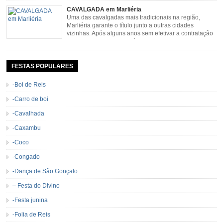
resgata cultura e saúde além de contar com apresentações musicais. Local:
CAVALGADA em Marliéria
Distrito de Padre Viegas, Antigo Campo de […]
Uma das cavalgadas mais tradicionais na região,
Marliéria garante o título junto a outras cidades
vizinhas. Após alguns anos sem efetivar a contratação
de grandes nomes da música sertaneja, em 2011 a
Cavalgada de Marliéria voltou, e não deixou dúvidas de que sua tradição
permanecerá. Caracterizada pelo frio agradável e pela presença de milhares
de […]
FESTAS POPULARES
-Boi de Reis
-Carro de boi
-Cavalhada
-Caxambu
-Coco
-Congado
-Dança de São Gonçalo
– Festa do Divino
-Festa junina
-Folia de Reis