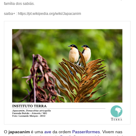
família dos sabiás.
saiba+ : https://pt.wikipedia.org/wiki/Japacanim
O
japacanim
é uma
ave
da ordem
Passeriformes
. Vivem nas