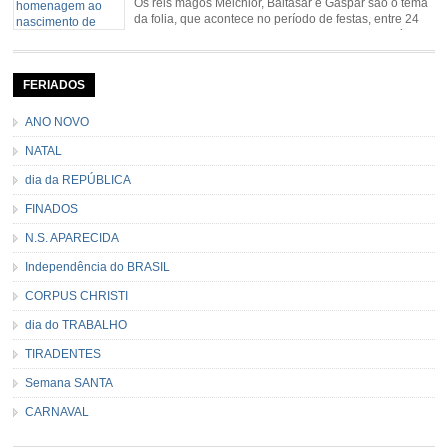
Os reis magos Melchior, Baltasar e Gaspar são o tema
da folia, que acontece no período de festas, entre 24
de dezembro e 06 de janeiro. Durante a festa, o líder e
seu contramestre lideram a música e o canto do grupo, passando pela
cidade e visitando a casa das pessoas, onde são entoadas profecias […]
FERIADOS
ANO NOVO
NATAL
dia da REPÚBLICA
FINADOS
N.S. APARECIDA
Independência do BRASIL
CORPUS CHRISTI
dia do TRABALHO
TIRADENTES
Semana SANTA
CARNAVAL