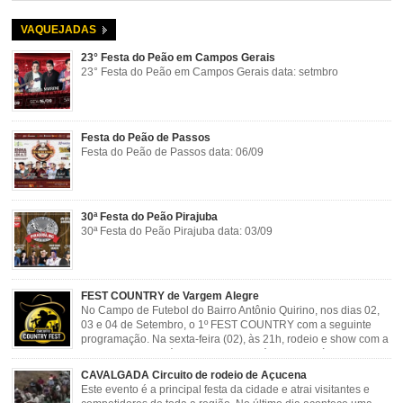
VAQUEJADAS
23° Festa do Peão em Campos Gerais
23° Festa do Peão em Campos Gerais data: setmbro
Festa do Peão de Passos
Festa do Peão de Passos data: 06/09
30ª Festa do Peão Pirajuba
30ª Festa do Peão Pirajuba data: 03/09
FEST COUNTRY de Vargem Alegre
No Campo de Futebol do Bairro Antônio Quirino, nos dias 02,
03 e 04 de Setembro, o 1º FEST COUNTRY com a seguinte
programação. Na sexta-feira (02), às 21h, rodeio e show com a
dupla sertaneja Cássio e Reynado; sábado (03), às 21h,
rodeio e shows com o Trio Pé de Cedro e o Trio […]
CAVALGADA Circuito de rodeio de Açucena
Este evento é a principal festa da cidade e atrai visitantes e