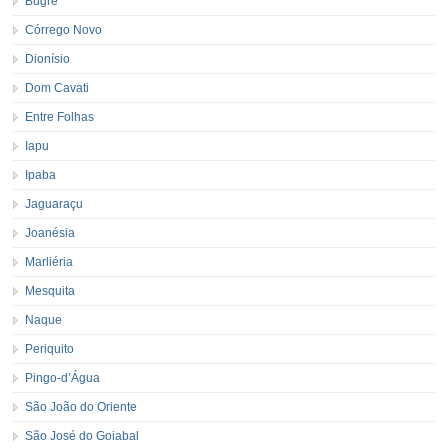
Bugre
Córrego Novo
Dionísio
Dom Cavati
Entre Folhas
Iapu
Ipaba
Jaguaraçu
Joanésia
Marliéria
Mesquita
Naque
Periquito
Pingo-d’Água
São João do Oriente
São José do Goiabal