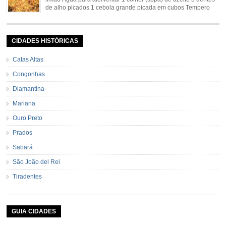
de alho picados 1 cebola grande picada em cubos Tempero
caseiro verde 1 colher (sobremesa) de urucum 4 tomates sem
pele e sem sementes 1 pitada de noz moscada Salsa e cebolinha Pimenta
[…]
CIDADES HISTÓRICAS
Catas Altas
Congonhas
Diamantina
Mariana
Ouro Preto
Prados
Sabará
São João del Rei
Tiradentes
GUIA CIDADES