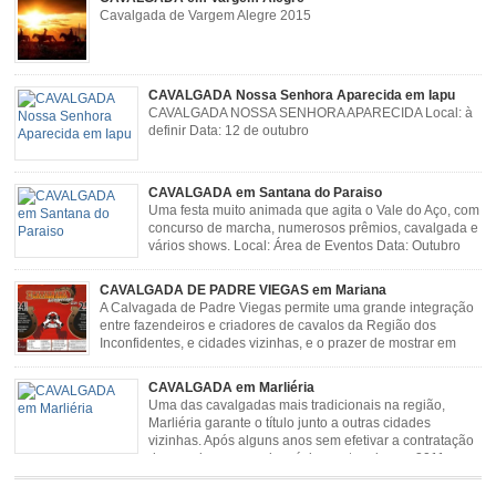
Cavalgada de Vargem Alegre 2015
CAVALGADA Nossa Senhora Aparecida em Iapu
CAVALGADA NOSSA SENHORA APARECIDA Local: à
definir Data: 12 de outubro
CAVALGADA em Santana do Paraiso
Uma festa muito animada que agita o Vale do Aço, com
concurso de marcha, numerosos prêmios, cavalgada e
vários shows. Local: Área de Eventos Data: Outubro
CAVALGADA DE PADRE VIEGAS em Mariana
A Calvagada de Padre Viegas permite uma grande integração
entre fazendeiros e criadores de cavalos da Região dos
Inconfidentes, e cidades vizinhas, e o prazer de mostrar em
uma arena animais de primeira linha. Cavalgada simboliza e
resgata cultura e saúde além de contar com apresentações musicais. Local:
CAVALGADA em Marliéria
Distrito de Padre Viegas, Antigo Campo de […]
Uma das cavalgadas mais tradicionais na região,
Marliéria garante o título junto a outras cidades
vizinhas. Após alguns anos sem efetivar a contratação
de grandes nomes da música sertaneja, em 2011 a
Cavalgada de Marliéria voltou, e não deixou dúvidas de que sua tradição
permanecerá. Caracterizada pelo frio agradável e pela presença de milhares