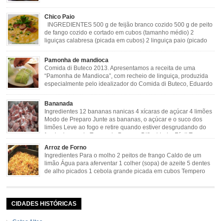
dentes de alho Cheiro verde Cominho Colorau Pimenta a
gosto Modo de Preparo: Lavar muito bem a dobradinha com limão. Deixar de
Chico Paio
molho […]
INGREDIENTES 500 g de feijão branco cozido 500 g de peito
de fango cozido e cortado em cubos (tamanho médio) 2
liguiças calabresa (picada em cubos) 2 linguiça paio (picado
em cubos) 300 g de bacon (picado em cubos) 1 lata de milho
verde 2 dentes de alho amassado 3 colheres de óleo 2 […]
Pamonha de mandioca
Comida di Buteco 2013. Apresentamos a receita de uma
“Pamonha de Mandioca”, com recheio de linguiça, produzida
especialmente pelo idealizador do Comida di Buteco, Eduardo
Maya. Ingredientes (para 02 pamonhas): Massa: 15gr de
cebola picadinha 100gr de mandioca crua ralada e espremida 1 colher café
Bananada
de manteiga 35ml de leite Palha de milho verde 1 […]
Ingredientes 12 bananas nanicas 4 xícaras de açúcar 4 limões
Modo de Preparo Junte as bananas, o açúcar e o suco dos
limões Leve ao fogo e retire quando estiver desgrudando do
fundo da panela Tempo de Preparo Dificuldade: Fácil Tempo
de Preparo: 40 minutos http://eusoumineirouaiso.com.br/culinaria-
Arroz de Forno
mineira/bananada#tempo-de-preparo
Ingredientes Para o molho 2 peitos de frango Caldo de um
limão Água para aferventar 1 colher (sopa) de azeite 5 dentes
de alho picados 1 cebola grande picada em cubos Tempero
caseiro verde 1 colher (sobremesa) de urucum 4 tomates sem
pele e sem sementes 1 pitada de noz moscada Salsa e cebolinha Pimenta
[…]
CIDADES HISTÓRICAS