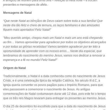
e amigos) se reúnem para uma ceia – refeição a meia noite – e trocam
presentes e mensagens de afeto.
Mensagens de Natal
“Que neste Natal as bênçãos de Deus caiam sobre toda a sua família! Que
neste dia tão feliz e cheio de ternura, os laços familiares e das amizades
fiquem mais apertados! Feliz Natal!”
“Meu querido amigo, chegou mais um Natal e mais um ano está chegando
ao fim… Vamos aproveitar para agradecer por todos os objetivos alcançados
e por todas as glórias recebidas! Vamos também agradecer por ter tido a
oportunidade de aprender com os nossos erros… Neste dia especial, que
lembramos do nascimento do menino Jesus, vamos nos dedicar a renovar a
esperança e a fé no mundo! Feliz Natal!”
Origem do Natal
Tradicionalmente, o Natal é a data conhecida como do nascimento de Jesus
Cristo, e é uma celebração típica da religião Católica. No século III d.C, a
Igreja queria converter os povos pagãos para o Império Romano, para que
eles passassem a comemorar o nascimento de Jesus. As antigas
comemorações de Natal costumavam durar até 12 dias, pois este foi o tempo
que os três reis Magos levaram para entregar os presentes ao menino Jesus.
O dia 25 de dezembro foi escolhido para que a data do nascimento de Jesus