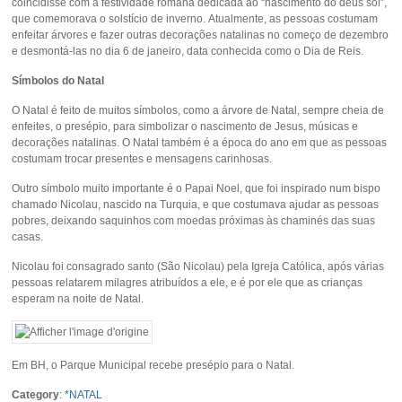
coincidisse com a festividade romana dedicada ao “nascimento do deus sol”,
que comemorava o solstício de inverno. Atualmente, as pessoas costumam
enfeitar árvores e fazer outras decorações natalinas no começo de dezembro
e desmontá-las no dia 6 de janeiro, data conhecida como o Dia de Reis.
Símbolos do Natal
O Natal é feito de muitos símbolos, como a árvore de Natal, sempre cheia de
enfeites, o presépio, para simbolizar o nascimento de Jesus, músicas e
decorações natalinas. O Natal também é a época do ano em que as pessoas
costumam trocar presentes e mensagens carinhosas.
Outro símbolo muito importante é o Papai Noel, que foi inspirado num bispo
chamado Nicolau, nascido na Turquia, e que costumava ajudar as pessoas
pobres, deixando saquinhos com moedas próximas às chaminés das suas
casas.
Nicolau foi consagrado santo (São Nicolau) pela Igreja Católica, após várias
pessoas relatarem milagres atribuídos a ele, e é por ele que as crianças
esperam na noite de Natal.
Em BH, o Parque Municipal recebe presépio para o Natal.
Category
:
*NATAL