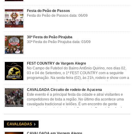
Festa do Peão de Passos
Festa do Peão de Passos data: 06/09
30ª Festa do Peão Pirajuba
30ª Festa do Peão Pirajuba data: 03/09
FEST COUNTRY de Vargem Alegre
No Campo de Futebol do Bairro Antônio Quirino, nos dias 02,
03 e 04 de Setembro, o 1º FEST COUNTRY com a seguinte
programação. Na sexta-feira (02), às 21h, rodeio e show com a
dupla sertaneja Cássio e Reynado; sábado (03), às 21h,
rodeio e shows com o Trio Pé de Cedro e o Trio […]
CAVALGADA Circuito de rodeio de Açucena
Este evento é a principal festa da cidade e atrai visitantes e
competidores de toda a região. No último dia acontece uma
cavalgada tradicional e leilões. É um encontro de gente
animada e hospitaleira. Local: Parque de Exposições José
Rosa Guimarães, Açucena Data: Setembro
CAVALGADAS
CAVALGADA em Vargem Alegre