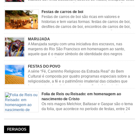
sentimentos e culto a sua fé. O Congado nasceu da fusão
destes ritos com a religião católica, imposta aos negros pela Igreja, surgindo
Festas de carros de boi
novas histórias que envolviam, sobretudo, Nossa Senhora do […]
Festas de carros de boi são ricas em valores e
historias e tem varias formas: festas de carros de boi,
desfiles de carros de boi, encontros de carros de boi,
rodeios, carreatas de carros de boi, mutirão de carros
de boi, carreteada, carreiros, candeeiros, boiadas, carapinas, artesãos,
MARUJADA
exposição agropecuária, ou seja é um ponto forte […]
A Marujada surgiu com uma iniciativa dos escravos, nas
margens do Rio São Francisco em homenagem ao santo,
aquele que é o maior símbolo de identidade dos negros
escravizados, São Benedito. Este Santo foi assumido como
sendo milagroso e grande protetor de suas causas. o ponto alto da festa de
FESTAS DO POVO
São Benedito é a Marujada. […]
A série “Fé, Caminho Religioso da Estrada Real” do Bem
Cultural é composta por quatro programas especiais sobre a
religiosidade, a fé e o patrimônio imaterial das cidades que
fazem parte rota religiosa que liga os Santuários de Nossa
Senhora da Piedade (MG) e Nossa Senhora da Conceição Aparecida (SP)
Folia de Reis ou Reisado: em homenagem ao
pela Estrada Real. Quarto episódio […]
nascimento de Cristo
Os reis magos Melchior, Baltasar e Gaspar são o tema
da folia, que acontece no período de festas, entre 24
de dezembro e 06 de janeiro. Durante a festa, o líder e
seu contramestre lideram a música e o canto do grupo, passando pela
cidade e visitando a casa das pessoas, onde são entoadas profecias […]
FERIADOS