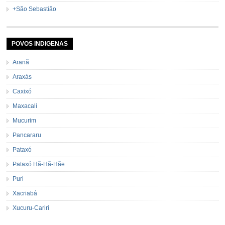
+São Sebastião
POVOS INDIGENAS
Aranã
Araxás
Caxixó
Maxacali
Mucurim
Pancararu
Pataxó
Pataxó Hã-Hã-Hãe
Puri
Xacriabá
Xucuru-Cariri