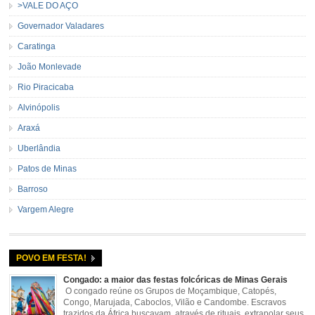
>VALE DO AÇO
Governador Valadares
Caratinga
João Monlevade
Rio Piracicaba
Alvinópolis
Araxá
Uberlândia
Patos de Minas
Barroso
Vargem Alegre
POVO EM FESTA!
Congado: a maior das festas folcóricas de Minas Gerais
O congado reúne os Grupos de Moçambique, Catopés,
Congo, Marujada, Caboclos, Vilão e Candombe. Escravos
trazidos da África buscavam, através de rituais, extrapolar seus