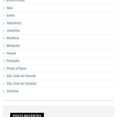
Entre Folhas
Iapu
Ipaba
Jaguaraçu
Joanésia
Marliéria
Mesquita
Naque
Periquito
Pingo-d’Água
São João do Oriente
São José do Goiabal
Sobrália
POSTS RECENTES