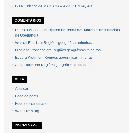
Guia Turístico de MARIANA – APRESENTAÇÃO
COMENTÁRIOS
Pedro das Gerais
em
quilombo Tenda dos Morenos no município
de Uberlândia
Weston Ebert
em
Regiões geográficas mineiras
Nicolette Prosacco
em
Regiões geográficas mineiras
Eudora Kiehn
em
Regiões geográficas mineiras
Anita Harris
em
Regiões geográficas mineiras
META
Acessar
Feed de posts
Feed de comentários
WordPress.org
INSCREVA-SE