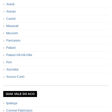
Aranã
Araxás
Caxixó
Maxacali
Mucurim
Pancararu
Pataxó
Pataxó Hã-Hã-Hãe
Puri
Xacriabá
Xucuru-Cariri
GUIA VALE DO ACO
Ipatinga
Coronel Fabriciano