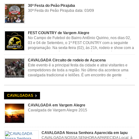
30ª Festa do Peão Pirajuba
30ª Festa do Peão Pirajuba data: 03/09
FEST COUNTRY de Vargem Alegre
No Campo de Futebol do Bairro Antônio Quirino, nos dias 02,
03 e 04 de Setembro, o 1º FEST COUNTRY com a seguinte
programação. Na sexta-feira (02), às 21h, rodeio e show com a
dupla sertaneja Cássio e Reynado; sábado (03), às 21h,
rodeio e shows com o Trio Pé de Cedro e o Trio […]
CAVALGADA Circuito de rodeio de Açucena
Este evento é a principal festa da cidade e atrai visitantes e
competidores de toda a região. No último dia acontece uma
cavalgada tradicional e leilões. É um encontro de gente
animada e hospitaleira. Local: Parque de Exposições José
Rosa Guimarães, Açucena Data: Setembro
CAVALGADAS
CAVALGADA em Vargem Alegre
Cavalgada de Vargem Alegre 2015
CAVALGADA Nossa Senhora Aparecida em Iapu
CAVALGADA NOSSA SENHORA APARECIDA Local: à