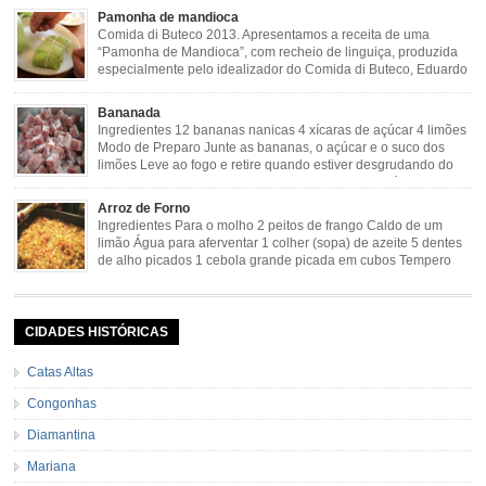
verde 2 dentes de alho amassado 3 colheres de óleo 2 […]
Pamonha de mandioca
Comida di Buteco 2013. Apresentamos a receita de uma
“Pamonha de Mandioca”, com recheio de linguiça, produzida
especialmente pelo idealizador do Comida di Buteco, Eduardo
Maya. Ingredientes (para 02 pamonhas): Massa: 15gr de
cebola picadinha 100gr de mandioca crua ralada e espremida 1 colher café
Bananada
de manteiga 35ml de leite Palha de milho verde 1 […]
Ingredientes 12 bananas nanicas 4 xícaras de açúcar 4 limões
Modo de Preparo Junte as bananas, o açúcar e o suco dos
limões Leve ao fogo e retire quando estiver desgrudando do
fundo da panela Tempo de Preparo Dificuldade: Fácil Tempo
de Preparo: 40 minutos http://eusoumineirouaiso.com.br/culinaria-
Arroz de Forno
mineira/bananada#tempo-de-preparo
Ingredientes Para o molho 2 peitos de frango Caldo de um
limão Água para aferventar 1 colher (sopa) de azeite 5 dentes
de alho picados 1 cebola grande picada em cubos Tempero
caseiro verde 1 colher (sobremesa) de urucum 4 tomates sem
pele e sem sementes 1 pitada de noz moscada Salsa e cebolinha Pimenta
[…]
CIDADES HISTÓRICAS
Catas Altas
Congonhas
Diamantina
Mariana