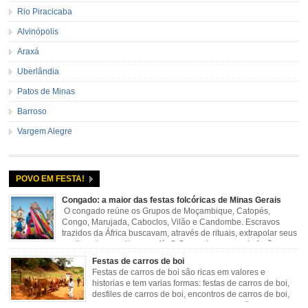
Rio Piracicaba
Alvinópolis
Araxá
Uberlândia
Patos de Minas
Barroso
Vargem Alegre
POVO EM FESTA!
Congado: a maior das festas folcóricas de Minas Gerais
O congado reúne os Grupos de Moçambique, Catopés,
Congo, Marujada, Caboclos, Vilão e Candombe. Escravos
trazidos da África buscavam, através de rituais, extrapolar seus
sentimentos e culto a sua fé. O Congado nasceu da fusão
destes ritos com a religião católica, imposta aos negros pela Igreja, surgindo
Festas de carros de boi
novas histórias que envolviam, sobretudo, Nossa Senhora do […]
Festas de carros de boi são ricas em valores e
historias e tem varias formas: festas de carros de boi,
desfiles de carros de boi, encontros de carros de boi,
rodeios, carreatas de carros de boi, mutirão de carros