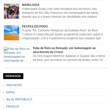
de boi, carreteada, carreiros, candeeiros, boiadas, carapinas, artesãos,
MARUJADA
exposição agropecuária, ou seja é um ponto forte […]
A Marujada surgiu com uma iniciativa dos escravos, nas
margens do Rio São Francisco em homenagem ao santo,
aquele que é o maior símbolo de identidade dos negros
escravizados, São Benedito. Este Santo foi assumido como
sendo milagroso e grande protetor de suas causas. o ponto alto da festa de
FESTAS DO POVO
São Benedito é a Marujada. […]
A série “Fé, Caminho Religioso da Estrada Real” do Bem
Cultural é composta por quatro programas especiais sobre a
religiosidade, a fé e o patrimônio imaterial das cidades que
fazem parte rota religiosa que liga os Santuários de Nossa
Senhora da Piedade (MG) e Nossa Senhora da Conceição Aparecida (SP)
Folia de Reis ou Reisado: em homenagem ao
pela Estrada Real. Quarto episódio […]
nascimento de Cristo
Os reis magos Melchior, Baltasar e Gaspar são o tema
da folia, que acontece no período de festas, entre 24
de dezembro e 06 de janeiro. Durante a festa, o líder e
seu contramestre lideram a música e o canto do grupo, passando pela
cidade e visitando a casa das pessoas, onde são entoadas profecias […]
FERIADOS
ANO NOVO
NATAL
dia da REPÚBLICA
FINADOS