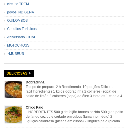
circuito TREM
povos INDÍGENA
QUILOMBOS
Circuitos Turísticos
Aniversário CIDADE
MOTOCROSS
>MUSEUS
DELICIOSAS
Dobradinha
Tempo de preparo: 2 h Rendimento: 10 porções Dificuldade:
fácil Ingredientes 1 kg de dobradinha 2 colheres (sopa) de
caldo de limão 2 colheres (sopa) de óleo 3 tomates 1 cebola 4
dentes de alho Cheiro verde Cominho Colorau Pimenta a
gosto Modo de Preparo: Lavar muito bem a dobradinha com limão. Deixar de
Chico Paio
molho […]
INGREDIENTES 500 g de feijão branco cozido 500 g de peito
de fango cozido e cortado em cubos (tamanho médio) 2
liguiças calabresa (picada em cubos) 2 linguiça paio (picado
em cubos) 300 g de bacon (picado em cubos) 1 lata de milho