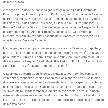
de recuperação.
A criação da unidade de conservação reforça o trabalho do Governo do
Estado na proteção ao complexo do Espinhaço, reconhecido como Reserva
da Biosfera em 2005, pelo programa ‘Homem e Biosfera’, da Organização
das Nações Unidas para a Educação, a Ciência e a Cultura (Unesco). O
Parque Estadual da Serra do Intendente, juntamente com o Parque Nacional
da Serra do Cipó e a Área de Proteção Ambiental (APA) do Morro da
Pedreira, formam um corredor contínuo de unidades de conservação nas
altas terras da Serra do Espinhaço.
Há um grande esforço para preservação da área da Reserva do Espinhaço,
que se reflete no crescente número de unidades de conservação criadas
pelo Poderes Públicos Federal, Estadual e Municipal. Na esfera estadual,
destacam-se os Parques Estaduais do Rio Preto, do Biribiri, do Itacolomi, da
Serra Negra, do Grão Mogol e do Pico do Itambé.
O Espinhaço encerra diversas belezas naturais: rios, ribeirões com suas
corredeiras, cachoeiras, canions, afloramentos rochosos com suas formas
diversas e a riqueza impar em biodiversidade. No caso específico da Serra
do Intendente, destaca-se a Cachoeira do Tabuleiro, a maior do Estado, com
273m de altura, sendo também, a terceira nessa ordem, no País. Também
merecem destaque as cachoeiras do Zé Cornicha, do Rabo de Cavalo, da
Roda, da Fumaça, do Roncador I e II e, a do Peixe Tolo, localizada no cânion
de mesmo nome.