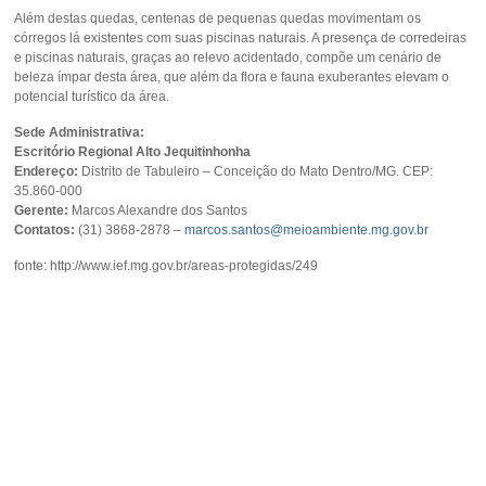
Além destas quedas, centenas de pequenas quedas movimentam os
córregos lá existentes com suas piscinas naturais. A presença de corredeiras
e piscinas naturais, graças ao relevo acidentado, compõe um cenário de
beleza ímpar desta área, que além da flora e fauna exuberantes elevam o
potencial turístico da área.
Sede Administrativa:
Escritório Regional Alto Jequitinhonha
Endereço:
Distrito de Tabuleiro – Conceição do Mato Dentro/MG. CEP:
35.860-000
Gerente:
Marcos Alexandre dos Santos
Contatos:
(31) 3868-2878 –
marcos.santos@meioambiente.mg.gov.br
fonte: http://www.ief.mg.gov.br/areas-protegidas/249