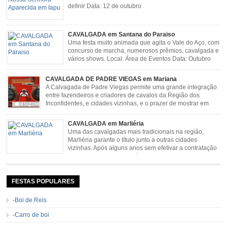
definir Data: 12 de outubro
CAVALGADA em Santana do Paraiso
Uma festa muito animada que agita o Vale do Aço, com
concurso de marcha, numerosos prêmios, cavalgada e
vários shows. Local: Área de Eventos Data: Outubro
CAVALGADA DE PADRE VIEGAS em Mariana
A Calvagada de Padre Viegas permite uma grande integração
entre fazendeiros e criadores de cavalos da Região dos
Inconfidentes, e cidades vizinhas, e o prazer de mostrar em
uma arena animais de primeira linha. Cavalgada simboliza e
resgata cultura e saúde além de contar com apresentações musicais. Local:
CAVALGADA em Marliéria
Distrito de Padre Viegas, Antigo Campo de […]
Uma das cavalgadas mais tradicionais na região,
Marliéria garante o título junto a outras cidades
vizinhas. Após alguns anos sem efetivar a contratação
de grandes nomes da música sertaneja, em 2011 a
Cavalgada de Marliéria voltou, e não deixou dúvidas de que sua tradição
permanecerá. Caracterizada pelo frio agradável e pela presença de milhares
de […]
FESTAS POPULARES
-Boi de Reis
-Carro de boi