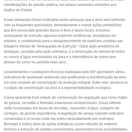
manifestações da opinião pública, em abaixo-assinados enviados aos
órgãos de Estado.
Essas demandas foram motivadas pelas ameaças que a área vem sofrendo
com as freqüentes queimadas, desmatamento e outras ações predatórias
que têm provocado grandes danos à flora e fauna locais, inclusive
ameaçando de extinção algumas espécies endêmicas, levantadas em
estudos, e contribuindo para o desaparecimento de espécies contidas nas
listagens oficiais de “Ameaçadas de Extinção”. Outra ação predatória de
destaque, causada pela ação antrópica, é a diminuição do volume de todos
os cursos d’água encontrados na área e a intermitência de outros que
deixam de correr no período mais seco.
Levantamentos e avaliações técnicas realizadas pelo IEF apontaram vários
indicativos de qualidade ambiental que justificaram a transformação da área
em uma unidade de conservação de proteção integral. Entre eles, destaca-se
o estado de conservação da área e a representatividade ecológica.
A área apresenta bom estado de conservação da vegetação que inclui matas
de galeria, cerradão e florestas estacionais semideciduais. Essas últimas
estão localizadas em áreas de encostas, nascentes d’água, margens de
córregos, de grande importância. A vegetação de campo rupestre está bem
conservada e os locais onde ela sofreu desmatamento por incêndios
florestais e outros tipos de ações antrópicas (como retirada de material
lenhoso e extração de plantas ornamentais) apresentam boas possibilidades