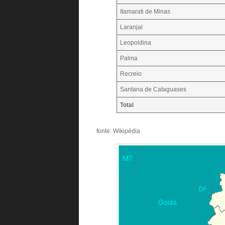
Itamarati de Minas
Laranjal
Leopoldina
Palma
Recreio
Santana de Cataguases
Total
fonte: Wikipédia