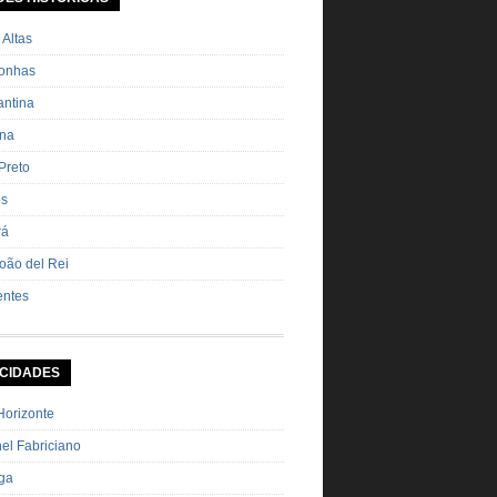
ha Pimenta […]
 Altas
onhas
ntina
ana
Preto
os
rá
oão del Rei
entes
 CIDADES
Horizonte
el Fabriciano
nga