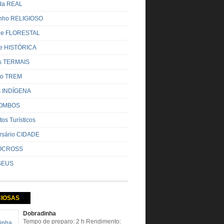
ada REAL
nho RELIGIOSO
ue FLORESTAL
de HISTÓRICA
s TERMAIS
ito TREM
s INDÍGENA
OMBOS
tos Turísticos
rsário CIDADE
OCROSS
SEUS
CIOSAS
Dobradinha
Tempo de preparo: 2 h Rendimento: