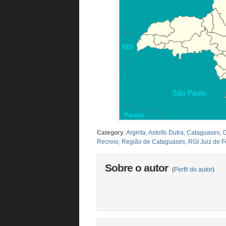
Category
:
Argirita
,
Astolfo Dutra
,
Cataguases
,
Recreio
,
Região de Cataguases
,
RGI Juiz de F
Sobre o autor
(
Perfil do autor
)