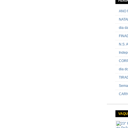
FERI
passand
onde sã
ANO 
NATA
dia 
FINA
N.S.
Indep
CORP
dia 
TIRA
Sema
CARN
VAQU