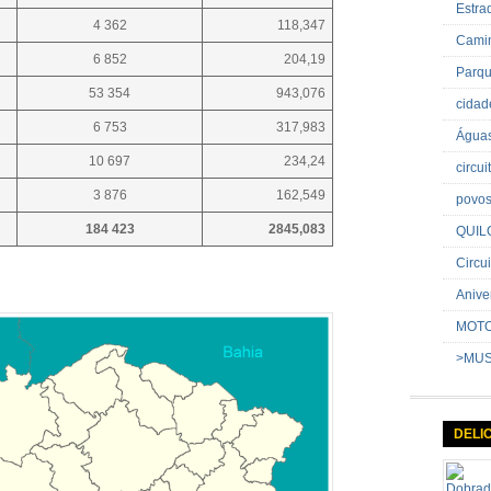
Estr
4 362
118,347
Cami
6 852
204,19
Parq
53 354
943,076
cida
6 753
317,983
Água
10 697
234,24
circu
3 876
162,549
povo
184 423
2845,083
QUIL
Circui
Anive
MOT
>MU
DELI