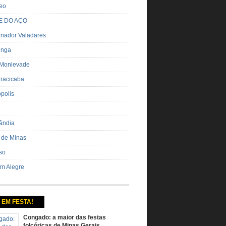
eo
E DO AÇO
nador Valadares
inga
 Monlevade
iracicaba
ópolis
ândia
 de Minas
so
m Alegre
 EM FESTA!
Congado: a maior das festas
folcóricas de Minas Gerais