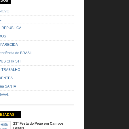
ADOS
o pela cidade e visitando a casa das pessoas,
o entoadas profecias […]
NOVO
L
da REPÚBLICA
DOS
 APARECIDA
endência do BRASIL
US CHRISTI
do TRABALHO
DENTES
na SANTA
AVAL
EJADAS
23° Festa do Peão em Campos
Gerais