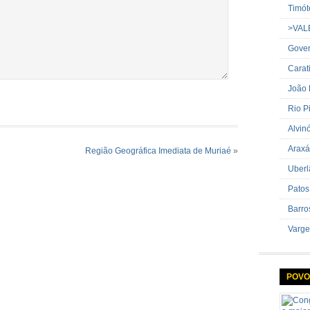
Timót
>VAL
Gover
Carat
João
Rio P
Alvin
Araxá
Região Geográfica Imediata de Muriaé
»
Uberl
Patos
Barro
Varge
POVO