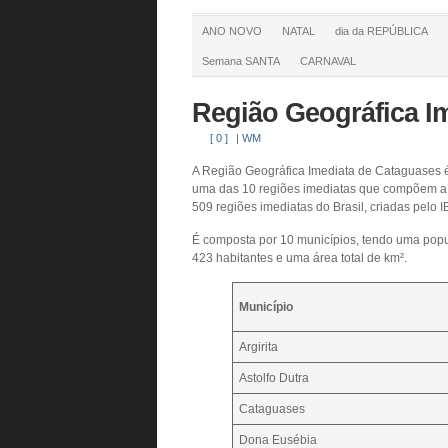
ANO NOVO
NATAL
dia da REPÚBLICA
Semana SANTA
CARNAVAL
Região Geográfica I
[ 0 ]
|
WM
A Região Geográfica Imediata de Cataguases é
uma das 10 regiões imediatas que compõem a 
509 regiões imediatas do Brasil, criadas pelo
É composta por 10 municípios, tendo uma popu
423 habitantes e uma área total de km².
Município
Argirita
Astolfo Dutra
Cataguases
Dona Eusébia