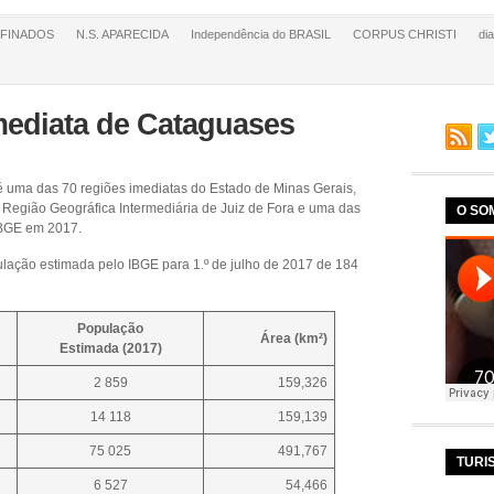
FINADOS
N.S. APARECIDA
Independência do BRASIL
CORPUS CHRISTI
di
mediata de Cataguases
 uma das 70 regiões imediatas do Estado de Minas Gerais,
Região Geográfica Intermediária de Juiz de Fora e uma das
O SO
 IBGE em 2017.
lação estimada pelo IBGE para 1.º de julho de 2017 de 184
População
Área (km²)
Estimada (2017)
2 859
159,326
14 118
159,139
75 025
491,767
TURI
6 527
54,466