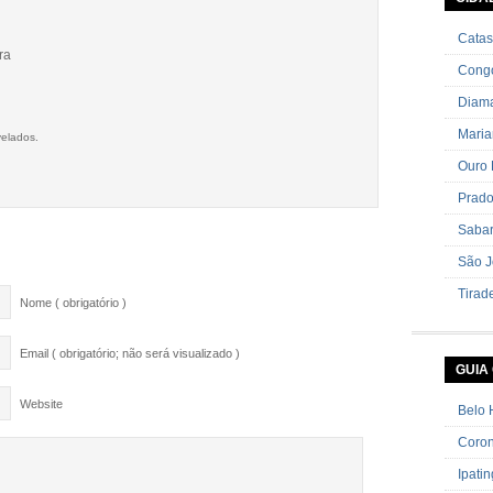
cebolin
Catas
ra
Cong
Diama
Mari
velados.
Ouro 
Prad
Saba
São J
Tirad
Nome ( obrigatório )
Email ( obrigatório; não será visualizado )
GUIA
Website
Belo 
Coron
Ipati